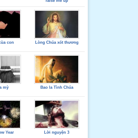
raise me up
cùa con
Lòng Chúa xót thương
úa mỳ
Bao la Tình Chúa
ew Year
Lời nguyện 3