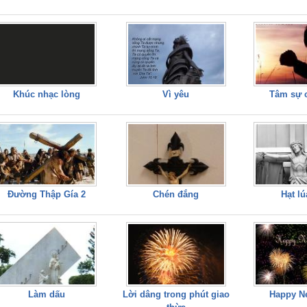
Khúc nhạc lòng
Vì yêu
Tâm sự 
Đường Thập Gía 2
Chén đắng
Hạt l
Làm dấu
Lời dâng trong phút giao
Happy N