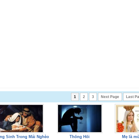
1
2
3
Next Page
Last P
ng Sinh Trong Mái Nghèo
Thống Hối
Mẹ là m