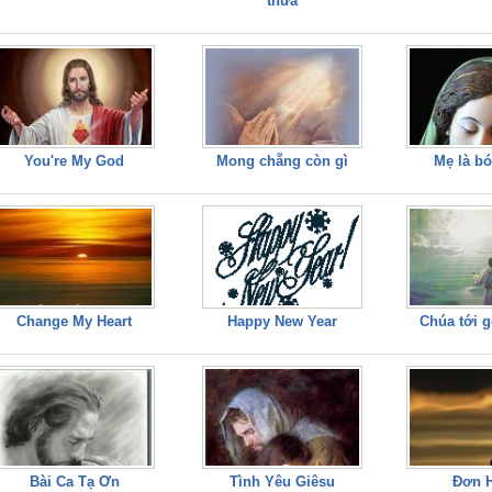
thừa
You're My God
Mong chẵng còn gì
Mẹ là b
Change My Heart
Happy New Year
Chúa tới g
Bài Ca Tạ Ơn
Tình Yêu Giêsu
Đơn 