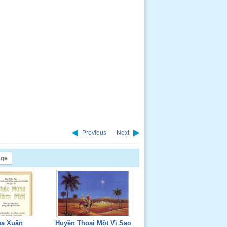
Previous
Next
age
ùa Xuân
Huyền Thoại Một Vì Sao