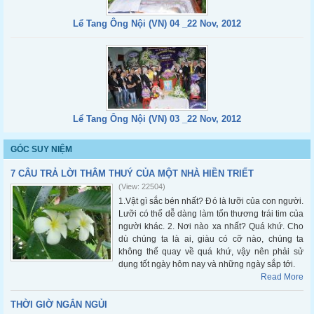
Lể Tang Ông Nội (VN) 04 _22 Nov, 2012
Lể Tang Ông Nội (VN) 03 _22 Nov, 2012
GÓC SUY NIỆM
7 CÂU TRẢ LỜI THÂM THUÝ CỦA MỘT NHÀ HIỀN TRIẾT
(View: 22504)
1.Vật gì sắc bén nhất? Đó là lưỡi của con người.
Lưỡi có thể dễ dàng làm tổn thương trái tim của
người khác. 2. Nơi nào xa nhất? Quá khứ. Cho
dù chúng ta là ai, giàu có cỡ nào, chúng ta
không thể quay về quá khứ, vậy nên phải sử
dụng tốt ngày hôm nay và những ngày sắp tới.
Read More
THỜI GIỜ NGẮN NGỦI