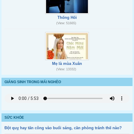
Thống Hối
(View: 51665)
Mẹ là mùa Xuân
(View: 13332)
GIÁNG SINH TRONG MÁI NGHÈO
SỨC KHỎE
Đột quỵ hay tấn công vào buổi sáng, cần phòng tránh thế nào?