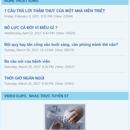
NGHỆ THUẬT SỐNG
7 CÂU TRẢ LỜI THÂM THUÝ CỦA MỘT NHÀ HIỀN TRIẾT
Friday, February 5, 2021
3:31 PM
(View: 22504)
NỖ LỰC CẢ ĐỜI VÌ ĐIỀU GÌ ?
Wednesday, April 12, 2017
6:42 PM
(View: 24520)
Đột quỵ hay tấn công vào buổi sáng, cần phòng tránh thế nào?
Sunday, March 26, 2017
12:13 AM
(View: 30674)
Ba câu nói của bệnh viện
Saturday, March 25, 2017
9:30 PM
(View: 19317)
THỜI GIỜ NGẮN NGỦI
Tuesday, March 21, 2017
9:26 PM
(View: 37481)
VIDEO CLIPS_ NHẠC TRỰC TUYẾN ST