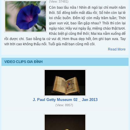
(View: 37481)
Còn bao lâu nữa ! Nhìn đi ngó lại chỉ mười năm
thôi. Số đông biến mất đâu rồi; Số hên còn lại lẻ
loi chắc buồn. Đếm kỹ còn mấy trăm tuần; Thời
gian vun vút, bao lần gặp nhau? Thôi thì còn lại
ngày nào; Hãy vui ngày ấy, miệng chào thật tươi.
Khác biệt gì cũng thế thôi; Mai kia nằm xuống để
rồi được chi. Sao bằng ta cứ vui đi; Hơn thua dẹp hết, ôm ghì bạn xưa. Tay
với trời cao không thấu nổi. Tuổi già mất bạn cũng mồ côi.
Read More
VIDEO CLIPS GIA ĐÌNH
J. Paul Getty Museum 02 _ Jan 2013
(View: 8957)