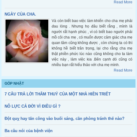
Read More
NGÀY CỦA CHA.
Và còn biết bao việc làm khiến cho cha mẹ phải
đau lòng . Nhưng họ đâu biết rằng , mình là
người rất hạnh phúc , vì có biết bao người phải
mồ côi cha mẹ , có muốn được cảm giác cha mẹ
quan tâm cũng không được , còn chúng ta có thì
không hề biết trân trọng, lại cho rằng cha mẹ
thật phiền phức lúc nào cũng không cho ta làm
việc này , làm việc kia .Bên cạnh đó cũng có
nhiều bạn rất hiếu thảo với cha mẹ mình.
Read More
GÓP NHẶT
7 CÂU TRẢ LỜI THÂM THUÝ CỦA MỘT NHÀ HIỀN TRIẾT
NỖ LỰC CẢ ĐỜI VÌ ĐIỀU GÌ ?
Đột quỵ hay tấn công vào buổi sáng, cần phòng tránh thế nào?
Ba câu nói của bệnh viện