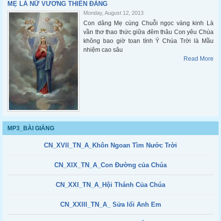
MẸ LÀ NỮ VƯƠNG THIÊN ĐÀNG
Monday, August 12, 2013
Con dâng Mẹ cùng Chuỗi ngọc vàng kinh Là
vần thơ thao thức giữa đêm thâu Con yêu Chúa
không bao giờ toan tính Ý Chúa Trời là Mầu
nhiệm cao sâu
Read More
MP3_BÀI GIẢNG
CN_XVII_TN_A_Khôn Ngoan Tìm Nước Trời
CN_XIX_TN_A_Con Đường của Chúa
CN_XXI_TN_A_Hội Thánh Của Chúa
CN_XXIII_TN_A_ Sửa lổi Anh Em