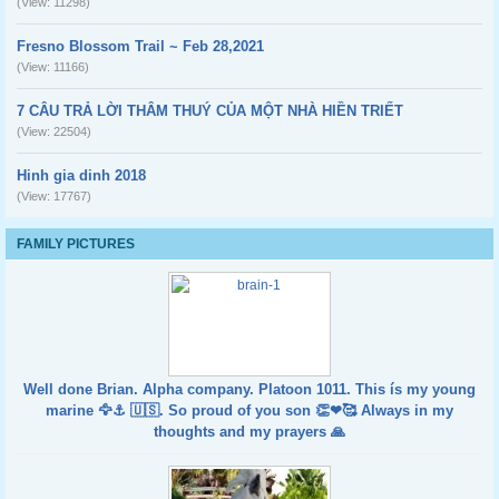
(View: 11298)
Fresno Blossom Trail ~ Feb 28,2021
(View: 11166)
7 CÂU TRẢ LỜI THÂM THUÝ CỦA MỘT NHÀ HIỀN TRIẾT
(View: 22504)
Hinh gia dinh 2018
(View: 17767)
FAMILY PICTURES
Well done Brian. Alpha company. Platoon 1011. This ís my young
marine 🦅⚓️ 🇺🇸. So proud of you son 👏❤🥰 Always in my
thoughts and my prayers 🙏