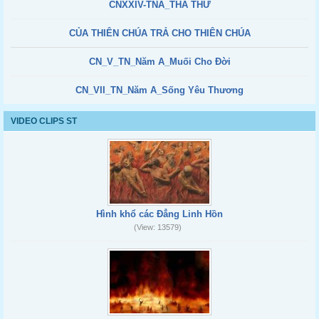
CNXXIV-TNA_THA THỨ
CỦA THIÊN CHÚA TRẢ CHO THIÊN CHÚA
CN_V_TN_Năm A_Muối Cho Đời
CN_VII_TN_Năm A_Sống Yêu Thương
VIDEO CLIPS ST
Hình khổ các Đẳng Linh Hồn
(View: 13579)