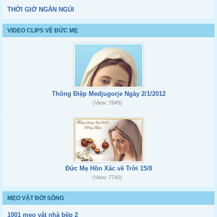
THỜI GIỜ NGẮN NGỦI
VIDEO CLIPS VỀ ĐỨC MẸ
Thông Điệp Medjugorje Ngày 2/1/2012
(View: 7849)
Đức Mẹ Hồn Xác về Trời 15/8
(View: 7740)
MẸO VẶT ĐỜI SỐNG
1001 mẹo vặt nhà bếp 2