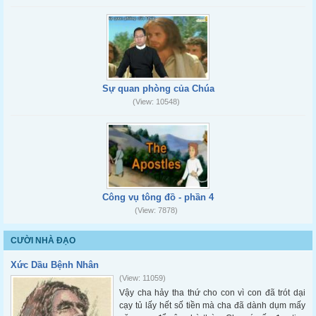
Sự quan phòng của Chúa
(View: 10548)
Công vụ tông đồ - phần 4
(View: 7878)
CƯỜI NHÀ ĐẠO
Xức Dầu Bệnh Nhân
(View: 11059)
Vậy cha hảy tha thứ cho con vì con đã trót dại
cạy tủ lấy hết số tiền mà cha đã dành dụm mấy