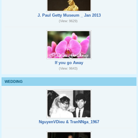
J. Paul Getty Museum _ Jan 2013
(View: 9629)
If you go Away
(View: 9643)
WEDDING
NguyenVDieu & TranNNga_1967