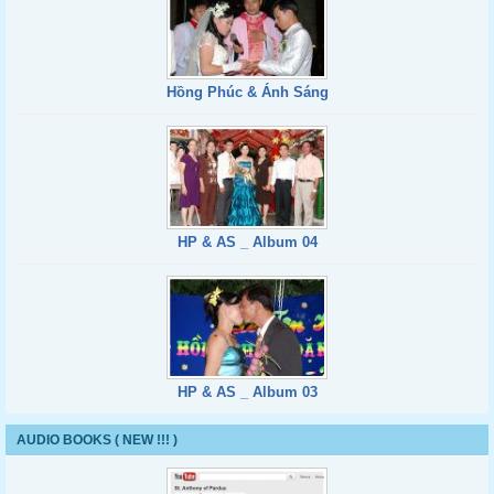
Hồng Phúc & Ánh Sáng
HP & AS _ Album 04
HP & AS _ Album 03
AUDIO BOOKS ( NEW !!! )