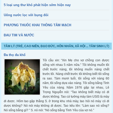
5 loại ung thư khó phát hiện sớm hiện nay
Uống nước lọc với bụng đói
PHƯƠNG THUỐC KHAI THÔNG TÂM MẠCH
ĐAU TIM VÀ NƯỚC
TÂM LÝ (TRẺ, CAO NIÊN, ĐẠO ĐỨC, HÔN NHÂN, XÃ HỘI ... TÂM SINH LÝ)
Đa thọ đa khổ
Tôi cầu xin: “Xin Mẹ cho vợ chồng con được
sống với nhau 5 năm nữa.” Tôi không muốn tôi
chết trước nàng, tôi không muốn nàng chết
trước tôi. Nàng chết trước tôi không biết tôi sống
ra sao. Tám mươi tuổi, tôi sống với nàng 60
năm, tôi sống dựa vào nàng. Tôi sống bằng Tình
Yêu của nàng. Năm 1976 gặp lại nhau, Lê
Trọng Nguyễn nói: “Tao không biết mày có đi
được không. Tao cứ tưởng mày làm USIS là mày
đi được. Hôm tao gặp thằng S. ở trong khu nhà mày, tao hỏi nó mày có đi
được không? Nó nói mày không đi được. Tao kêu lên: “Làm sao nó sống?
Nó sống bằng gì? ” S. nó nói: “Nó sống bằng Tình Yêu của vợ nó.”