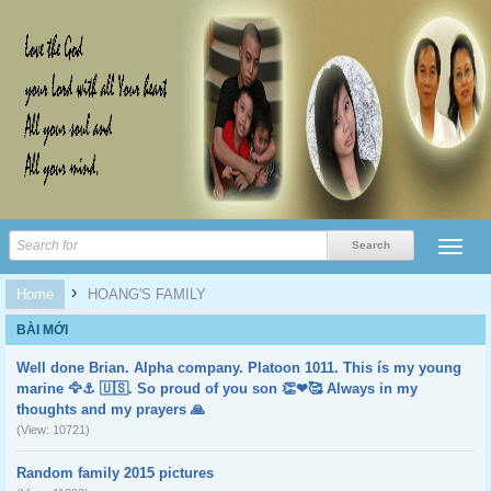
›
Home
HOANG'S FAMILY
BÀI MỚI
Well done Brian. Alpha company. Platoon 1011. This ís my young
marine 🦅⚓️ 🇺🇸. So proud of you son 👏❤🥰 Always in my
thoughts and my prayers 🙏
(View: 10721)
Random family 2015 pictures