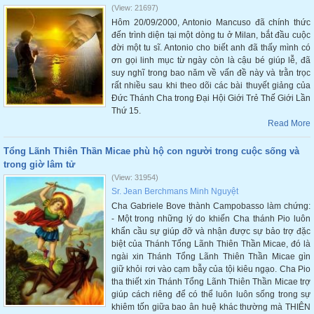
(View: 21697)
Hôm 20/09/2000, Antonio Mancuso đã chính thức
đến trình diện tại một dòng tu ở Milan, bắt đầu cuộc
đời một tu sĩ. Antonio cho biết anh đã thấy mình có
ơn gọi linh mục từ ngày còn là cậu bé giúp lễ, đã
suy nghĩ trong bao năm về vấn đề này và trằn trọc
rất nhiều sau khi theo dõi các bài thuyết giảng của
Đức Thánh Cha trong Đại Hội Giới Trẻ Thế Giới Lần
Thứ 15.
Read More
Tổng Lãnh Thiên Thần Micae phù hộ con người trong cuộc sống và
trong giờ lâm tử
(View: 31954)
Sr. Jean Berchmans Minh Nguyệt
Cha Gabriele Bove thành Campobasso làm chứng:
- Một trong những lý do khiến Cha thánh Pio luôn
khẩn cầu sự giúp đỡ và nhận được sự bảo trợ đặc
biệt của Thánh Tổng Lãnh Thiên Thần Micae, đó là
ngài xin Thánh Tổng Lãnh Thiên Thần Micae gìn
giữ khỏi rơi vào cạm bẫy của tội kiêu ngạo. Cha Pio
tha thiết xin Thánh Tổng Lãnh Thiên Thần Micae trợ
giúp cách riêng để có thể luôn luôn sống trong sự
khiêm tốn giữa bao ân huệ khác thường mà THIÊN