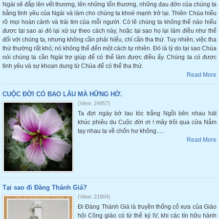
Ngài sẽ đắp lên vết thương, lên những tổn thương, những đau đớn của chúng ta
bằng tình yêu của Ngài và làm cho chúng ta khoẻ mạnh trở lại. Thiên Chúa hiểu
rõ mọi hoàn cảnh và trái tim của mỗi người. Có lẽ chúng ta không thể nào hiểu
được tại sao ai đó lại xử sự theo cách này, hoặc tại sao họ lại làm điều như thế
đối với chúng ta, nhưng không cần phải hiểu, chỉ cần tha thứ. Tuy nhiên, việc tha
thứ thường rất khó; nó không thể đến một cách tự nhiên. Đó là lý do tại sao Chúa
nói chúng ta cần Ngài trợ giúp để có thể làm được điều ấy. Chúng ta có được
tình yêu và sự khoan dung từ Chúa để có thể tha thứ.
Read More
CUỘC ĐỜI CÓ BAO LÂU MÀ HỮNG HỜ.
(View: 24957)
Ta đợi ngày bờ lau tóc trắng Ngồi bên nhau hát
khúc phiêu du Cuộc đời ơi ! mây trôi qua cửa Nắm
tay nhau ta về chốn hư không.....
Read More
Tại sao đi Đàng Thánh Giá?
(View: 21804)
Đi Đàng Thánh Giá là truyền thống cổ xưa của Giáo
hội Công giáo có từ thế kỷ IV, khi các tín hữu hành