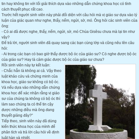
tin hay không tin với lối giải thích dựa vào những dẫn chứng khoa học có tính
cách thuyết phục rất cao.
Trước hết người sinh viên này phải đối diện với câu hỏi mà vị giáo sư dựa vào lý
luận của giác quan như nghe, thấy, nếm, ngửi, sờ, mó. Ông hỏi các sinh viên của
ông:
- Có ai đã được nghe, thấy, nếm, ngửi, sờ, mó Chúa Gisêsu chưa mà lại tin như
vậy?
Để trả lời, người sinh viên đã quay sang các bạn cùng lớp và cũng nêu lên câu
hỏi:
- Ai trong các bạn có bao giờ thấy được bộ óc của giáo sư? Có nghe được bộ óc
của giáo sư? Hay là cảm giác được bộ óc của giáo sư chưa?
Rồi sinh viên này tự kết luận:
- Chắc hẳn là không ai cả. Vậy theo
luật khảo cứu và chứng minh của
khoa học, giáo sư không có bộ óc.
Và nếu dựa vào những dẫn chứng
khoa học để xác nhận rằng vị giáo
sư của chúng ta không có bộ óc thì
làm sao chúng ta có thể tin cậy
được những điều mà ông đang
thuyết giảng đây?”
Tiếp theo, sinh viên này đã dùng
kiến thức khoa học của mình để
phân tích và trả lời câu hỏi về định
luật hàn và nhiệt.