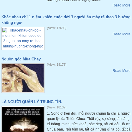
đường Thánh Phaolô ngoại thành.
Read More
Khác nhau chỉ 1 niệm khiến cuộc đời 3 người ăn mày rẽ theo 3 hướng
không ngờ
(View: 17693)
Read More
Nguồn gốc Mùa Chay
(View: 18178)
Read More
LÀ NGƯỜI QUẢN LÝ TRUNG TÍN.
(View: 18132)
1. Sống ở trên đời, mỗi người chúng ta chỉ là người
quản lý của Thiên Chúa. Thật vậy, sự sống, tài năng,
trí thông minh, sức khoẻ, sắc đẹp, tất cả đều là ơn
Chúa ban. Nói tóm lại, tất cả những gì ta có, tất cả