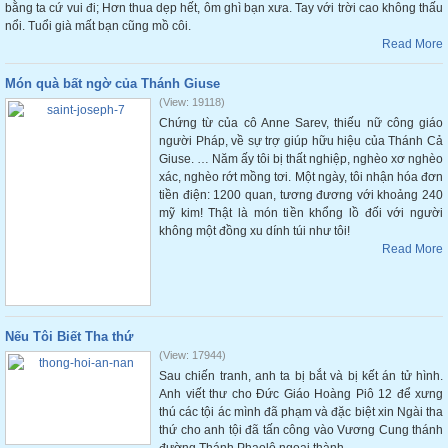
bằng ta cứ vui đi; Hơn thua dẹp hết, ôm ghì bạn xưa. Tay với trời cao không thấu
nổi. Tuổi già mất bạn cũng mồ côi.
Read More
Món quà bất ngờ của Thánh Giuse
(View: 19118)
Chứng từ của cô Anne Sarev, thiếu nữ công giáo
người Pháp, về sự trợ giúp hữu hiệu của Thánh Cả
Giuse. … Năm ấy tôi bị thất nghiệp, nghèo xơ nghèo
xác, nghèo rớt mồng tơi. Một ngày, tôi nhận hóa đơn
tiền điện: 1200 quan, tương đương với khoảng 240
mỹ kim! Thật là món tiền khổng lồ đối với người
không một đồng xu dính túi như tôi!
Read More
Nếu Tôi Biết Tha thứ
(View: 17944)
Sau chiến tranh, anh ta bị bắt và bị kết án tử hình.
Anh viết thư cho Đức Giáo Hoàng Piô 12 để xưng
thú các tội ác mình đã phạm và đặc biệt xin Ngài tha
thứ cho anh tội đã tấn công vào Vương Cung thánh