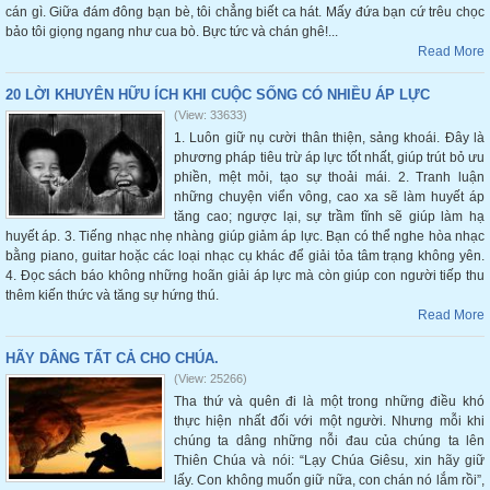
cán gì. Giữa đám đông bạn bè, tôi chẳng biết ca hát. Mấy đứa bạn cứ trêu chọc
bảo tôi giọng ngang như cua bò. Bực tức và chán ghê!...
Read More
20 LỜI KHUYÊN HỮU ÍCH KHI CUỘC SỐNG CÓ NHIỀU ÁP LỰC
(View: 33633)
1. Luôn giữ nụ cười thân thiện, sảng khoái. Đây là
phương pháp tiêu trừ áp lực tốt nhất, giúp trút bỏ ưu
phiền, mệt mỏi, tạo sự thoải mái. 2. Tranh luận
những chuyện viển vông, cao xa sẽ làm huyết áp
tăng cao; ngược lại, sự trầm tĩnh sẽ giúp làm hạ
huyết áp. 3. Tiếng nhạc nhẹ nhàng giúp giảm áp lực. Bạn có thể nghe hòa nhạc
bằng piano, guitar hoặc các loại nhạc cụ khác để giải tỏa tâm trạng không yên.
4. Đọc sách báo không những hoãn giải áp lực mà còn giúp con người tiếp thu
thêm kiến thức và tăng sự hứng thú.
Read More
HÃY DÂNG TẤT CẢ CHO CHÚA.
(View: 25266)
Tha thứ và quên đi là một trong những điều khó
thực hiện nhất đối với một người. Nhưng mỗi khi
chúng ta dâng những nỗi đau của chúng ta lên
Thiên Chúa và nói: “Lạy Chúa Giêsu, xin hãy giữ
lấy. Con không muốn giữ nữa, con chán nó lắm rồi”,