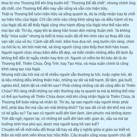
khai tử cho Thượng Đế khi ông tuyên bố: “Thượng Đế đã chết”, nhưng chính ông
đã chết, còn Thượng Đế đến nay vẫn sống và vẫn còn hiện hữu.
Thật ra Thượng Đế luôn hiện hữu và sống quanh ta, dù ta chấp nhận hay từ chối
sự hiện hữu của Ngài. Chỉ cần nhìn vào công trình sáng tạo và điều hành vũ trụ
của Ngài đã đủ để thấy Ngài cũng như hành động của Ngài như thế nào trên
mọi tạo vật. Thí dụ, ngay khi ta đang hân hoan đón mừng Xuân mới. Ta không
thấy “mùa xuân” nhưng ta biết là mùa xuân đã về khi nhìn vào sự thay đổi của
vạn vật, của vũ trụ: Cảnh vật đổi mới, trăm hoa đua nở, ong bướn rộn ràng, chim
ca hót líu lo, khí trời mát mẻ, và lòng người cũng cảm thấy thơi thới hân hoan.
Người người chúc nhau trăm điều tốt đẹp, và hiển nhiên những điều tốt lành ấy
không thể đến từ ngẫu nhiên hay tình cờ. Người có niềm tin thì bảo đó là do
Thượng Đế, Thiên Chúa, Ông Trời, hay Tạo Hóa, và mùa xuân chính là công
trình sáng tạo của Ngài.
Nhưng một câu hỏi mà có lẽ nhiều người vẫn thường tự hỏi, hoặc nghe hỏi, đó
là liệu những điều không thiện hảo, những sự dữ và bất hạnh, tối tăm, giá buốt,
nghèo khổ, bệnh tật và chết thì sao? Phải chăng những cái đó cũng đến từ Thiên
Chúa? Rõ ràng nhất những sự việc thường xảy ra quanh ta mà ta không thể nào
có thể qui hướng về Thiên Chúa được một khi công nhận Ngài là Thiên Chúa, là
Thượng Đế toàn năng và nhân từ. Thí dụ, tại sao người này người khác phải
khổ, phải đau ốm mà cầu xin mãi không khỏi? Tại sao đã có kẻ đói khổ mà còn
có kẻ giầu sụ? Tại sao có người suốt đời làm lành, làm phước mà không được
Trời đãi ngộ; ngược lại, có những kẻ suốt đời làm việc gian ác, xấu xa mà lại
hưởng vinh hoa phú quí, được mọi người tung hô vạn tuế?
Chuyện kể về một mẩu đối thoại rất hay và đầy ý nghĩa giữa vị giáo sư triết vô
thần và một sinh viên khoa học hữu thần. Câu truyện cũng xoay quanh chủ đề