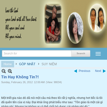
›
›
Home
GÓP NHẶT
SUY NIỆM
Previous
Next
Tin Hay Không Tin?!
Sunday, February 26, 2012
12:00 AM
(View: 98034)
Một triết gia nào đó đã nói một câu mà theo tôi rất ý nghĩa, nhưng hơi tiếc là tôi
đã quên tên của vị này. Đại khái ông phát biểu như sau: “Tôn giáo là một cái gì
nhảm nhí. Nhưng lại không ai có thể chối bỏ được cái nhảm nhí đó.”