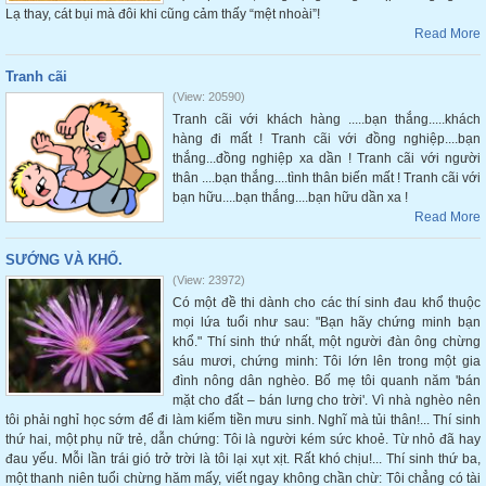
Lạ thay, cát bụi mà đôi khi cũng cảm thấy “mệt nhoài”!
Read More
Tranh cãi
(View: 20590)
Tranh cãi với khách hàng .....bạn thắng.....khách
hàng đi mất ! Tranh cãi với đồng nghiệp....bạn
thắng...đồng nghiệp xa dần ! Tranh cãi với người
thân ....bạn thắng....tình thân biến mất ! Tranh cãi với
bạn hữu....bạn thắng....bạn hữu dần xa !
Read More
SƯỚNG VÀ KHỔ.
(View: 23972)
Có một đề thi dành cho các thí sinh đau khổ thuộc
mọi lứa tuổi như sau: "Bạn hãy chứng minh bạn
khổ." Thí sinh thứ nhất, một người đàn ông chừng
sáu mươi, chứng minh: Tôi lớn lên trong một gia
đình nông dân nghèo. Bố mẹ tôi quanh năm 'bán
mặt cho đất – bán lưng cho trời'. Vì nhà nghèo nên
tôi phải nghỉ học sớm để đi làm kiếm tiền mưu sinh. Nghĩ mà tủi thân!... Thí sinh
thứ hai, một phụ nữ trẻ, dẫn chứng: Tôi là người kém sức khoẻ. Từ nhỏ đã hay
đau yếu. Mỗi lần trái gió trở trời là tôi lại xụt xịt. Rất khó chịu!... Thí sinh thứ ba,
một thanh niên tuổi chừng hăm mấy, viết ngay không chần chừ: Tôi chẳng có tài