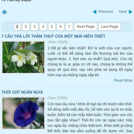
Ts Trần Mỹ Duyệt
Previous
Next
1
2
3
4
5
6
7
Next Page
Last Page
7 CÂU TRẢ LỜI THÂM THUÝ CỦA MỘT NHÀ HIỀN TRIẾT
(View: 22529)
1.Vật gì sắc bén nhất? Đó là lưỡi của con người.
Lưỡi có thể dễ dàng làm tổn thương trái tim của
người khác. 2. Nơi nào xa nhất? Quá khứ. Cho dù
chúng ta là ai, giàu có cỡ nào, chúng ta không thể
quay về quá khứ, vậy nên phải sử dụng tốt ngày
hôm nay và những ngày sắp tới.
Read More
THỜI GIỜ NGẮN NGỦI
(View: 37500)
Còn bao lâu nữa ! Nhìn đi ngó lại chỉ mười năm thôi.
Số đông biến mất đâu rồi; Số hên còn lại lẻ loi chắc
buồn. Đếm kỹ còn mấy trăm tuần; Thời gian vun vút,
bao lần gặp nhau? Thôi thì còn lại ngày nào; Hãy
vui ngày ấy, miệng chào thật tươi. Khác biệt gì cũng
thế thôi; Mai kia nằm xuống để rồi được chi. Sao