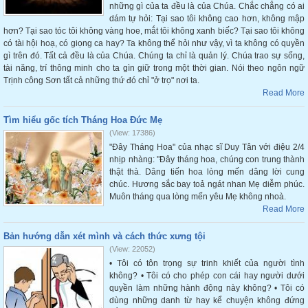
những gì của ta đều là của Chúa. Chắc chẳng có ai
dám tự hỏi: Tại sao tôi không cao hơn, không mập
hơn? Tại sao tóc tôi không vàng hoe, mắt tôi không xanh biếc? Tại sao tôi không
có tài hội hoạ, có giọng ca hay? Ta không thể hỏi như vậy, vì ta không có quyền
gì trên đó. Tất cả đều là của Chúa. Chúng ta chỉ là quản lý. Chúa trao sự sống,
tài năng, trí thông minh cho ta gìn giữ trong một thời gian. Nói theo ngôn ngữ
Trịnh công Sơn tất cả những thứ đó chỉ "ở trọ" nơi ta.
Read More
Tìm hiểu gốc tích Tháng Hoa Đức Mẹ
(View: 17386)
"Đây Tháng Hoa" của nhạc sĩ Duy Tân với điệu 2/4
nhịp nhàng: "Đây tháng hoa, chúng con trung thành
thật thà. Dâng tiến hoa lòng mến dâng lời cung
chúc. Hương sắc bay toả ngát nhan Mẹ diễm phúc.
Muôn tháng qua lòng mến yêu Mẹ không nhoà.
Read More
Bản hướng dẫn xét mình và cách thức xưng tội
(View: 22052)
• Tôi có tôn trọng sự trinh khiết của người tình
không? • Tôi có cho phép con cái hay người dưới
quyền làm những hành động này không? • Tôi có
dùng những danh từ hay kể chuyện không đứng