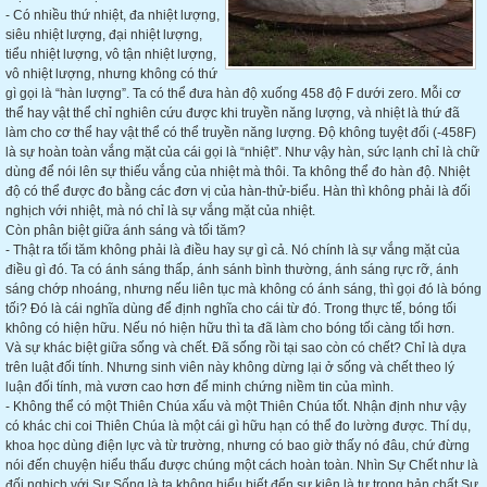
- Có nhiều thứ nhiệt, đa nhiệt lượng,
siêu nhiệt lượng, đại nhiệt lượng,
tiểu nhiệt lượng, vô tận nhiệt lượng,
vô nhiệt lượng, nhưng không có thứ
gì gọi là “hàn lượng”. Ta có thể đưa hàn độ xuống 458 độ F dưới zero. Mỗi cơ
thể hay vật thể chỉ nghiên cứu được khi truyền năng lượng, và nhiệt là thứ đã
làm cho cơ thể hay vật thể có thể truyền năng lượng. Độ không tuyệt đối (-458F)
là sự hoàn toàn vắng mặt của cái gọi là “nhiệt”. Như vậy hàn, sức lạnh chỉ là chữ
dùng để nói lên sự thiếu vắng của nhiệt mà thôi. Ta không thể đo hàn độ. Nhiệt
độ có thể được đo bằng các đơn vị của hàn-thử-biểu. Hàn thì không phải là đối
nghịch với nhiệt, mà nó chỉ là sự vắng mặt của nhiệt.
Còn phân biệt giữa ánh sáng và tối tăm?
- Thật ra tối tăm không phải là điều hay sự gì cả. Nó chính là sự vắng mặt của
điều gì đó. Ta có ánh sáng thấp, ánh sánh bình thường, ánh sáng rực rỡ, ánh
sáng chớp nhoáng, nhưng nếu liên tục mà không có ánh sáng, thì gọi đó là bóng
tối? Đó là cái nghĩa dùng để định nghĩa cho cái từ đó. Trong thực tế, bóng tối
không có hiện hữu. Nếu nó hiện hữu thì ta đã làm cho bóng tối càng tối hơn.
Và sự khác biệt giữa sống và chết. Đã sống rồi tại sao còn có chết? Chỉ là dựa
trên luật đối tính. Nhưng sinh viên này không dừng lại ở sống và chết theo lý
luận đối tính, mà vươn cao hơn để minh chứng niềm tin của mình.
- Không thể có một Thiên Chúa xấu và một Thiên Chúa tốt. Nhận định như vậy
có khác chi coi Thiên Chúa là một cái gì hữu hạn có thể đo lường được. Thí dụ,
khoa học dùng điện lực và từ trường, nhưng có bao giờ thấy nó đâu, chứ đừng
nói đến chuyện hiểu thấu được chúng một cách hoàn toàn. Nhìn Sự Chết như là
đối nghịch với Sự Sống là ta không hiểu biết đến sự kiện là tự trong bản chất Sự