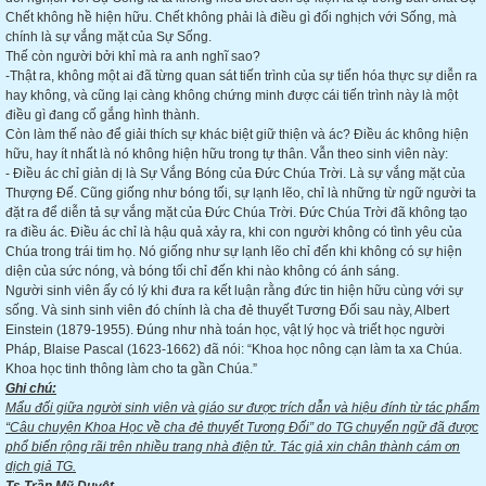
Chết không hề hiện hữu. Chết không phải là điều gì đối nghịch với Sống, mà
chính là sự vắng mặt của Sự Sống.
Thế còn người bởi khỉ mà ra anh nghĩ sao?
-Thật ra, không một ai đã từng quan sát tiến trình của sự tiến hóa thực sự diễn ra
hay không, và cũng lại càng không chứng minh được cái tiến trình này là một
điều gì đang cố gắng hình thành.
Còn làm thế nào để giải thích sự khác biệt giữ thiện và ác? Điều ác không hiện
hữu, hay ít nhất là nó không hiện hữu trong tự thân. Vẫn theo sinh viên này:
- Điều ác chỉ giản dị là Sự Vắng Bóng của Đức Chúa Trời. Là sự vắng mặt của
Thượng Đế. Cũng giống như bóng tối, sự lạnh lẽo, chỉ là những từ ngữ người ta
đặt ra để diễn tả sự vắng mặt của Đức Chúa Trời. Đức Chúa Trời đã không tạo
ra điều ác. Điều ác chỉ là hậu quả xảy ra, khi con người không có tình yêu của
Chúa trong trái tim họ. Nó giống như sự lạnh lẽo chỉ đến khi không có sự hiện
diện của sức nóng, và bóng tối chỉ đến khi nào không có ánh sáng.
Người sinh viên ấy có lý khi đưa ra kết luận rằng đức tin hiện hữu cùng với sự
sống. Và sinh sinh viên đó chính là cha đẻ thuyết Tương Đối sau này, Albert
Einstein (1879-1955). Đúng như nhà toán học, vật lý học và triết học người
Pháp, Blaise Pascal (1623-1662) đã nói: “Khoa học nông cạn làm ta xa Chúa.
Khoa học tinh thông làm cho ta gần Chúa.”
Ghi chú:
Mẩu đối giữa người sinh viên và giáo sư được trích dẫn và hiệu đính từ tác phẩm
“Câu chuyện Khoa Học về cha đẻ thuyết Tương Đối” do TG chuyển ngữ đã được
phổ biến rộng rãi trên nhiều trang nhà điện tử. Tác giả xin chân thành cám ơn
dịch giả TG.