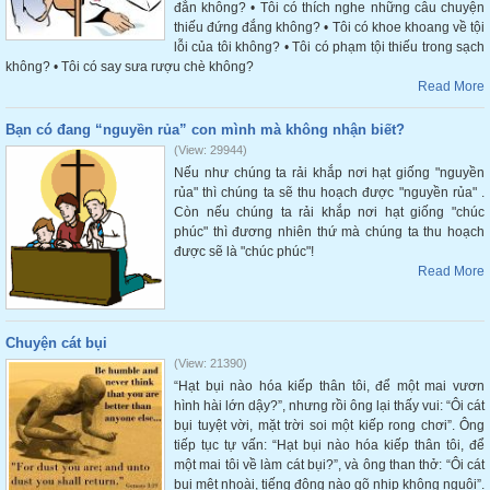
đắn không? • Tôi có thích nghe những câu chuyện
thiếu đứng đắng không? • Tôi có khoe khoang về tội
lỗi của tôi không? • Tôi có phạm tội thiếu trong sạch
không? • Tôi có say sưa rượu chè không?
Read More
Bạn có đang “nguyền rủa” con mình mà không nhận biết?
(View: 29944)
Nếu như chúng ta rải khắp nơi hạt giống "nguyền
rủa" thì chúng ta sẽ thu hoạch được "nguyền rủa" .
Còn nếu chúng ta rải khắp nơi hạt giống "chúc
phúc" thì đương nhiên thứ mà chúng ta thu hoạch
được sẽ là "chúc phúc"!
Read More
Chuyện cát bụi
(View: 21390)
“Hạt bụi nào hóa kiếp thân tôi, để một mai vươn
hình hài lớn dậy?”, nhưng rồi ông lại thấy vui: “Ôi cát
bụi tuyệt vời, mặt trời soi một kiếp rong chơi”. Ông
tiếp tục tự vấn: “Hạt bụi nào hóa kiếp thân tôi, để
một mai tôi về làm cát bụi?”, và ông than thở: “Ôi cát
bụi mệt nhoài, tiếng động nào gõ nhịp không nguôi”.