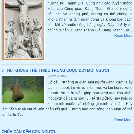
hương tới Thánh Địa. Cũng như các truyền thống
khác của Công giáo, Đàng Thánh Giá có ý nghĩa
sâu sắc và phong phú, nhưng có thể chúng ta
không nhận ra tầm quan trọng và không biết cách
liên kết với cuộc sống hàng ngày. Đây là 8 lý do
chúng ta nên đi Đàng Thánh Giá. Dang Thanh Gia 1
Read More
3 THỨ KHÔNG THỂ THIẾU TRONG CUỘC ĐỜI MỖI NGƯỜI
(View: 41841)
Có câu: “Không ai giận một người đang cười” Hãy
tập mỉm cười, trở về với niềm vui, và lan tỏa ra xung
quanh. Nụ cười luôn giúp bạn vượt qua khó khăn
một cách dễ dàng hơn. 3. HÀNH ĐỘNG Hãy hiểu rõ
điều mình muốn, và những gì mình cần làm. Hãy
làm hết sức và vui vẻ đón nhận kết quả. Chừng nào còn sống, bạn luôn có thể
làm lại từ đầu.
Read More
CHÚA CẦN ĐẾN CON NGƯỜI.