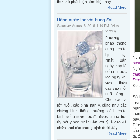
thư khó phát hiện sớm hiện nay:
Read More
Uống nước lọc với bụng đói
Saturday, August 6, 2016
1:10 PM
(View:
21230)
Phương
pháp thông
dụng chữa
bịnh tại
Nghe
Nhật Bản
“Nhữ
ngày nay là
Ngài
uống nước
thàn
lọc ngay khi
Đức
vừa thức
Đó c
dậy vào mỗi
buổi sáng. .
Sách
Cho các vị
Tron
lớn tuổi, các bịnh nan y, cũng như các
ngươ
chứng bịnh thông thường, cách chữa
thàn
bịnh uống nước lọc đã được tìm ra bởi
bảy.
ủy hội y học Nhật Bản với tỷ lệ cao đã
Đức
chữa khỏi các chứng bịnh dưới đây:
cắp
Read More
ta, 