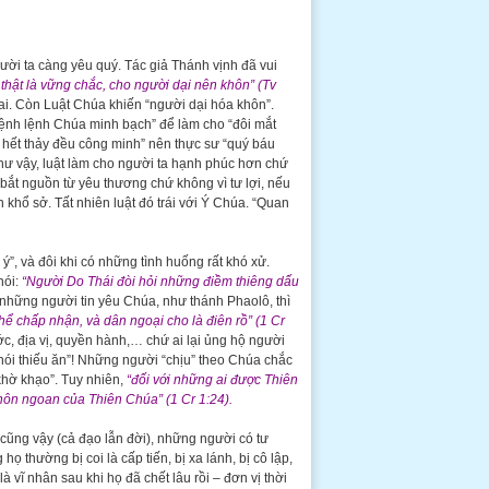
gười ta càng yêu quý. Tác giả Thánh vịnh đã vui
hật là vững chắc, cho người dại nên khôn” (Tv
sai. Còn Luật Chúa khiến “người dại hóa khôn”.
mệnh lệnh Chúa minh bạch” để làm cho “đôi mắt
 hết thảy đều công minh” nên thực sư “quý báu
ư vậy, luật làm cho người ta hạnh phúc hơn chứ
 bắt nguồn từ yêu thương chứ không vì tư lợi, nếu
n khổ sở. Tất nhiên luật đó trái với Ý Chúa. “Quan
”, và đôi khi có những tình huống rất khó xử.
nói:
“Người Do Thái đòi hỏi những điềm thiêng dấu
những người tin yêu Chúa, như thánh Phaolô, thì
hể chấp nhận, và dân ngoại cho là điên rồ” (1 Cr
ước, địa vị, quyền hành,… chứ ai lại ủng hộ người
 nói thiếu ăn”! Những người “chịu” theo Chúa chắc
 “khờ khạo”. Tuy nhiên,
“đối với những ai được Thiên
hôn ngoan của Thiên Chúa” (1 Cr 1:24).
cũng vậy (cả đạo lẫn đời), những người có tư
ọ thường bị coi là cấp tiến, bị xa lánh, bị cô lập,
à vĩ nhân sau khi họ đã chết lâu rồi – đơn vị thời