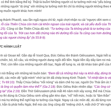
 có thể tính bằng thế kỷ. Thật là buồn! Những người có tư tưởng mới mà “yếu bóng v
những người “dị ứng” với những tư tưởng mới thì chỉ là những người không theo kịp
ng muốn người khác hơn mình!
g thánh Phaolô, sau lần ngã-ngựa-chí-tử, ngài chợt nhận ra cái “ngược-đời-xem-c
 rồ của Thiên Chúa còn hơn cái khôn ngoan của loài người, và cái yếu đuối của T
:25).
Cũng có lần Thiên Chúa đã nói:
“Tư tưởng của Ta không phải là tư tưởng của
g lối của Ta. Trời cao hơn đất chừng nào thì đường lối của Ta cũng cao hơn đường
g các ngươi chừng ấy” (Is 55:8-9).
ỰC HÀNH LUẬT
h sử Gioan kể: Gần dịp lễ Vượt Qua, Đức Giêsu lên thành Giêrusalem, Ngài hết s
chiên, bò, bồ câu, và những người đang ngồi đổi tiền. Ngài liền lấy dây làm roi mà
Thờ; còn tiền của những người đổi bạc, Ngài đổ tung ra, và lật nhào bàn ghế của 
i nói thẳng với những kẻ buôn bán:
“Đem tất cả những thứ này ra khỏi đây, đừng b
đó, các môn đệ “giật mình” nhớ lại lời đã chép trong Kinh Thánh:
“Vì nhiệt tâm lo v
; Tv 69:10).
Thấy Chúa Giêsu “nổi nóng” và dám chê họ sai, người Do Thái ấm ức 
 là ông có quyền làm như thế?” (Ga 2:18)
. Đức Giêsu thản nhiên đáp:
“Các ông cứ p
 lại” (Ga 2:19).
Đền Thờ Giêrusalem phải mất 46 năm mới xây xong, thế mà Chúa Giê
họ thì đúng là Chúa Giêsu sinh sống gần kho đạn, “nổ” hết mức, hoặc là “tâm thần” 
 mà họ không thể nghĩ kịp tư tưởng của Ngài. Ngay cả các môn đệ, dù đã từng rong
, hẳn là phải hiểu Ngài, thế mà các ông cũng đã “miệng chữ A, mắt chữ O” khi ng