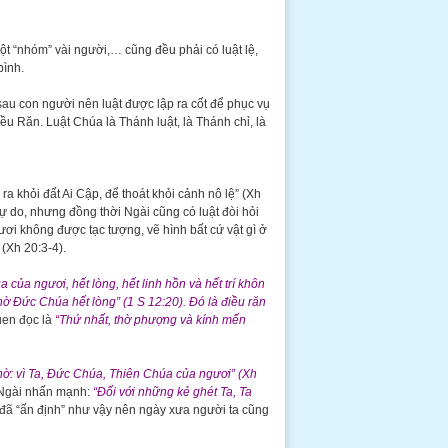
ột “nhóm” vài người,… cũng đều phải có luật lệ,
bình.
ó sau con người nên luật được lập ra cốt để phục vụ
iều Răn. Luật Chúa là Thánh luật, là Thánh chỉ, là
a khỏi đất Ai Cập, để thoát khỏi cảnh nô lệ” (Xh
tự do, nhưng đồng thời Ngài cũng có luật đòi hỏi
ơi không được tạc tượng, vẽ hình bất cứ vật gì ở
 (Xh 20:3-4).
ủa ngươi, hết lòng, hết linh hồn và hết trí khôn
ờ Đức Chúa hết lòng” (1 S 12:20).
Đó là điều răn
uen đọc là
“Thứ nhất, thờ phượng và kính mến
ờ: vì Ta, Đức Chúa, Thiên Chúa của ngươi” (Xh
Ngài nhấn mạnh:
“Đối với những kẻ ghét Ta, Ta
đã “ấn định” như vậy nên ngày xưa người ta cũng