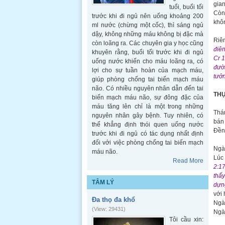
gian
tuổi, buổi tối
Còn 
trước khi đi ngủ nên uống khoảng 200
khô
ml nước (chừng một cốc), thì sáng ngủ
dậy, không những máu không bị đặc mà
Riên
còn loãng ra. Các chuyên gia y học cũng
điên
khuyên rằng, buổi tối trước khi đi ngủ
Cr 1
uống nước khiến cho máu loãng ra, có
đườn
lợi cho sự tuần hoàn của mạch máu,
tưởn
giúp phòng chống tai biến mạch máu
não. Có nhiều nguyên nhân dẫn đến tai
TH
biến mạch máu não, sự đông đặc của
máu tăng lên chỉ là một trong những
Thán
nguyên nhân gây bệnh. Tuy nhiên, có
bán 
thể khẳng định thói quen uống nước
Đền 
trước khi đi ngủ có tác dụng nhất định
đối với việc phòng chống tai biến mạch
Ngà
máu não.
Lúc 
Read More
2:17
thấy
TÂM LÝ
dựng
với 
Đa thọ đa khổ
Ngài
(View: 29431)
Ngài
Tôi cầu xin: