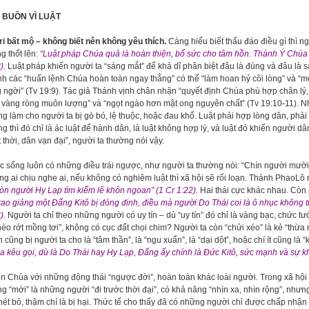
, BUỒN VÌ LUẬT
ri bất mộ – không biết nên không yêu thích.
Càng hiểu biết thấu đáo điều gì thì n
 thốt lên:
“Luật pháp Chúa quả là hoàn thiện, bổ sức cho tâm hồn. Thánh Ý Chúa t
)
. Luật pháp khiến người ta “sáng mắt” để khả dĩ phân biệt đâu là đúng và đâu là 
h các “huấn lệnh Chúa hoàn toàn ngay thẳng” có thể “làm hoan hỷ cõi lòng” và “
 ngời” (Tv 19:9). Tác giả Thánh vịnh chân nhận “quyết định Chúa phù hợp chân lý,
vàng ròng muôn lượng” và “ngọt ngào hơn mật ong nguyên chất” (Tv 19:10-11). Nh
g làm cho người ta bị gò bó, lệ thuộc, hoặc đau khổ. Luật phải hợp lòng dân, phải
g thì đó chỉ là ác luật để hành dân, là luật không hợp lý, và luật đó khiến người dâ
 thời, dân vạn đại”, người ta thường nói vậy.
 sống luôn có những điều trái ngược, như người ta thường nói: “Chín người mười ý
g ai chịu nghe ai, nếu không có nghiêm luật thì xã hội sẽ rối loạn. Thánh PhaoLô 
còn người Hy Lạp tìm kiếm lẽ khôn ngoan” (1 Cr 1:22).
Hai thái cực khác nhau. Còn 
 rao giảng một Đấng Kitô bị đóng đinh, điều mà người Do Thái coi là ô nhục không t
).
Người ta chỉ theo những người có uy tín – dù “uy tín” đó chỉ là vàng bạc, chức t
èo rớt mồng tơi”, không có cục đất chọi chim? Người ta còn “chửi xéo” là kẻ “thừa
 cũng bị người ta cho là “tâm thần”, là “ngu xuẩn”, là “dại dột”, hoặc chí ít cũng là
 kêu gọi, dù là Do Thái hay Hy Lạp, Đấng ấy chính là Đức Kitô, sức mạnh và sự k
n Chúa với những động thái “ngược đời”, hoàn toàn khác loài người. Trong xã hội 
g “mới” là những người “đi trước thời đại”, có khả năng “nhìn xa, nhìn rộng”, nhưng h
hét bỏ, thậm chí là bị hại. Thức tế cho thấy đã có những người chỉ được chấp nhận l