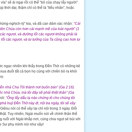
ía” sẽ ái ngại rồi có thể “bỏ của chạy lấy người”.
 thời đại, thậm chí có thể là “tiểu nhân”, hoặc
hừng-nghịch-lý” kia, và đã can đảm xác nhận:
“Cái
hiên Chúa còn hơn cái mạnh mẽ của loài người” (1
 các ngươi, và đường lối các ngươi không phải là
 lối các ngươi, và tư tưởng của Ta cũng cao hơn tư
ức ngạc nhiên khi thấy trong Đền Thờ có những kẻ
 xua đuổi tất cả bọn họ cùng với chiên bò ra khỏi
họ.
iến nhà Cha Tôi thành nơi buôn bán” (Ga 2:16)
.
iệc nhà Chúa, mà tôi đây sẽ phải thiệt thân” (Ga
hỏi:
“Ông lấy dấu lạ nào chứng tỏ cho chúng tôi
há huỷ Đền Thờ này đi; nội ba ngày, tôi sẽ xây
su nói có thể xây lại chỉ nội trong 3 ngày. Đối
thật. Tuy nhiên, Ngài muốn nói về chính thân thể
 ruổi với Ngài khắp nơi, cùng chia ngọt sẻ bùi với
he Sư phụ mình nói như vậy!