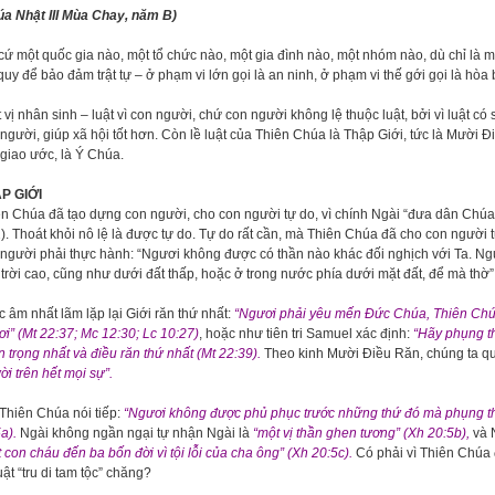
úa Nhật III Mùa Chay, năm B)
cứ một quốc gia nào, một tổ chức nào, một gia đình nào, một nhóm nào, dù chỉ là m
quy để bảo đảm trật tự – ở phạm vi lớn gọi là an ninh, ở phạm vi thế gới gọi là hòa 
 vị nhân sinh – luật vì con người, chứ con người không lệ thuộc luật, bởi vì luật c
người, giúp xã hội tốt hơn. Còn lề luật của Thiên Chúa là Thập Giới, tức là Mười Đ
 giao ước, là Ý Chúa.
P GIỚI
n Chúa đã tạo dựng con người, cho con người tự do, vì chính Ngài “đưa dân Chúa r
). Thoát khỏi nô lệ là được tự do. Tự do rất cần, mà Thiên Chúa đã cho con người 
người phải thực hành: “Ngươi không được có thần nào khác đối nghịch với Ta. Ngư
 trời cao, cũng như dưới đất thấp, hoặc ở trong nước phía dưới mặt đất, để mà thờ”
 âm nhất lãm lặp lại Giới răn thứ nhất:
“Ngươi phải yêu mến Đức Chúa, Thiên Chúa c
i” (Mt 22:37; Mc 12:30; Lc 10:27)
, hoặc như tiên tri Samuel xác định:
“Hãy phụng th
 trọng nhất và điều răn thứ nhất (Mt 22:39).
Theo kinh Mười Điều Răn, chúng ta q
i trên hết mọi sự”.
Thiên Chúa nói tiếp:
“Ngươi không được phủ phục trước những thứ đó mà phụng th
a).
Ngài không ngần ngại tự nhận Ngài là
“một vị thần ghen tương” (Xh 20:5b),
và 
 con cháu đến ba bốn đời vì tội lỗi của cha ông” (Xh 20:5c).
Có phải vì Thiên Chúa 
uật “tru di tam tộc” chăng?