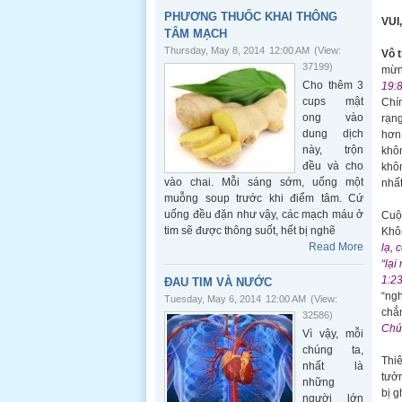
PHƯƠNG THUỐC KHAI THÔNG
VUI
TÂM MẠCH
Thursday, May 8, 2014
12:00 AM
(View:
Vô t
37199)
mừng
Cho thêm 3
19:8
cups mật
Chín
ong vào
rạng
dung dịch
hơn 
này, trộn
khôn
đều và cho
khôn
vào chai. Mỗi sáng sớm, uống một
nhất
muỗng soup trước khi điểm tâm. Cứ
uống đều đặn như vậy, các mạch máu ở
Cuộc
tim sẽ được thông suốt, hết bị nghẽ
Khôn
Read More
lạ, 
“lại
1:23
ĐAU TIM VÀ NƯỚC
“ngh
Tuesday, May 6, 2014
12:00 AM
(View:
chắn
32586)
Chúa
Vì vậy, mỗi
chúng ta,
Thiê
nhất là
tưởn
những
bị g
người lớn