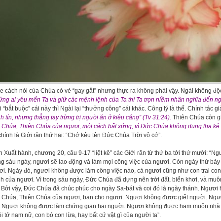
 cách nói của Chúa có vẻ “gay gắt” nhưng thực ra không phải vậy. Ngài không độ
ng ai yêu mến Ta và giữ các mệnh lệnh của Ta thì Ta trọn niềm nhân nghĩa đến ngà
 “bắt buộc” cái này thì Ngài lại “thưởng công” cái khác. Công lý là thế. Chính tác 
h tín, nhưng thẳng tay trừng trị người ăn ở kiêu căng” (Tv 31:24).
Thiên Chúa còn giả
 Chúa, Thiên Chúa của ngươi, một cách bất xứng, vì Đức Chúa không dung tha kẻ
hính là Giới răn thứ hai: “Chớ kêu tên Đức Chúa Trời vô cớ”.
 Xuất hành, chương 20, câu 9-17 “liệt kê” các Giới răn từ thứ ba tới thứ mười: “N
g sáu ngày, ngươi sẽ lao động và làm mọi công việc của ngươi. Còn ngày thứ bảy
i. Ngày đó, ngươi không được làm công việc nào, cả ngươi cũng như con trai con g
h của ngươi. Vì trong sáu ngày, Đức Chúa đã dựng nên trời đất, biển khơi, và muô
 Bởi vậy, Đức Chúa đã chúc phúc cho ngày Sa-bát và coi đó là ngày thánh. Ngươi 
 Chúa, Thiên Chúa của ngươi, ban cho ngươi. Ngươi không được giết người. Ngư
. Ngươi không được làm chứng gian hại người. Ngươi không được ham muốn nhà
tôi tớ nam nữ, con bò con lừa, hay bất cứ vật gì của người ta”.