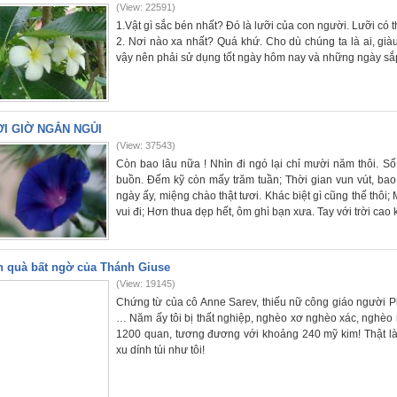
(View: 22591)
1.Vật gì sắc bén nhất? Đó là lưỡi của con người. Lưỡi có 
2. Nơi nào xa nhất? Quá khứ. Cho dù chúng ta là ai, già
vậy nên phải sử dụng tốt ngày hôm nay và những ngày sắp
I GIỜ NGẮN NGỦI
(View: 37543)
Còn bao lâu nữa ! Nhìn đi ngó lại chỉ mười năm thôi. Số 
buồn. Đếm kỹ còn mấy trăm tuần; Thời gian vun vút, bao 
ngày ấy, miệng chào thật tươi. Khác biệt gì cũng thế thôi
vui đi; Hơn thua dẹp hết, ôm ghì bạn xưa. Tay với trời cao
 quà bất ngờ của Thánh Giuse
(View: 19145)
Chứng từ của cô Anne Sarev, thiếu nữ công giáo người P
… Năm ấy tôi bị thất nghiệp, nghèo xơ nghèo xác, nghèo r
1200 quan, tương đương với khoảng 240 mỹ kim! Thật là
xu dính túi như tôi!