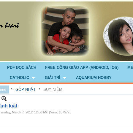
PDF ĐỌC SÁCH
FREE CÔNG GIÁO APP (ANDROID, IOS)
ME
CATHOLIC
GIẢI TRÍ
AQUARIUM HOBBY
›
›
ome
GÓP NHẶT
SUY NIỆM
ánh luật
esday, March 7, 2012
12:00 AM
(View: 107577)