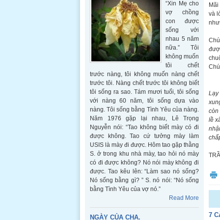
“Xin Mẹ cho
Mãi 
vợ chồng
và l
con được
nhưn
sống với
nhau 5 năm
Chún
nữa.” Tôi
được
không muốn
chuộ
tôi chết
Chú
trước nàng, tôi không muốn nàng chết
trước tôi. Nàng chết trước tôi không biết
tôi sống ra sao. Tám mươi tuổi, tôi sống
Lạy 
với nàng 60 năm, tôi sống dựa vào
xung
nàng. Tôi sống bằng Tình Yêu của nàng.
còn 
Năm 1976 gặp lại nhau, Lê Trọng
lề x
Nguyễn nói: “Tao không biết mày có đi
nhận
được không. Tao cứ tưởng mày làm
chấp
USIS là mày đi được. Hôm tao gặp thằng
S. ở trong khu nhà mày, tao hỏi nó mày
TRẦ
có đi được không? Nó nói mày không đi
được. Tao kêu lên: “Làm sao nó sống?
Nó sống bằng gì? ” S. nó nói: “Nó sống
bằng Tình Yêu của vợ nó.”
Read More
7 C
NGÀY CỦA CHA.