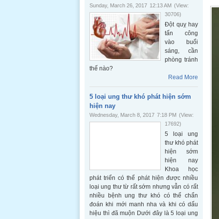
Sunday, March 26, 2017
12:13 AM
(View:
30706)
Đột quỵ hay
tấn công
vào buổi
sáng, cần
phòng tránh
thế nào?
Read More
5 loại ung thư khó phát hiện sớm
hiện nay
Wednesday, March 8, 2017
7:18 PM
(View:
17692)
5 loại ung
thư khó phát
hiện sớm
hiện nay
Khoa học
phát triển có thể phát hiện được nhiều
loại ung thư từ rất sớm nhưng vẫn có rất
nhiều bệnh ung thư khó có thể chẩn
đoán khi mới manh nha và khi có dấu
hiệu thì đã muộn Dưới đây là 5 loại ung