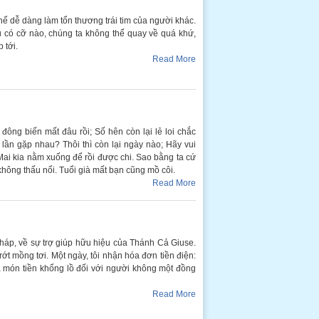
thể dễ dàng làm tổn thương trái tim của người khác.
u có cỡ nào, chúng ta không thể quay về quá khứ,
 tới.
Read More
đông biến mất đâu rồi; Số hên còn lại lẻ loi chắc
lần gặp nhau? Thôi thì còn lại ngày nào; Hãy vui
; Mai kia nằm xuống để rồi được chi. Sao bằng ta cứ
 không thấu nổi. Tuổi già mất bạn cũng mồ côi.
Read More
háp, về sự trợ giúp hữu hiệu của Thánh Cả Giuse.
ớt mồng tơi. Một ngày, tôi nhận hóa đơn tiền điện:
 món tiền khổng lồ đối với người không một đồng
Read More