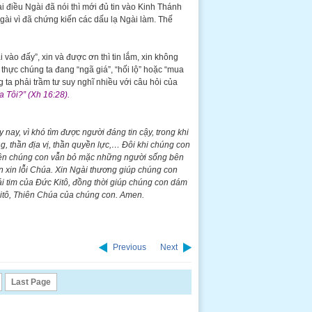
ại điều Ngài đã nói thì mới đủ tin vào Kinh Thánh
Ngài vì đã chứng kiến các dấu lạ Ngài làm. Thế
i vào đấy”, xin và được ơn thì tin lắm, xin không
 thực chúng ta đang “ngã giá”, “hối lộ” hoặc “mua
 ta phải trầm tư suy nghĩ nhiều với câu hỏi của
a Tôi?” (Xh 16:28).
nay, vì khó tìm được người đáng tin cậy, trong khi
g, thần địa vị, thần quyền lực,… Đôi khi chúng con
ế nên chúng con vẫn bỏ mặc những người sống bên
con xin lỗi Chúa. Xin Ngài thương giúp chúng con
i tim của Đức Kitô, đồng thời giúp chúng con dám
Kitô, Thiên Chúa của chúng con. Amen.
Previous
Next
Last Page