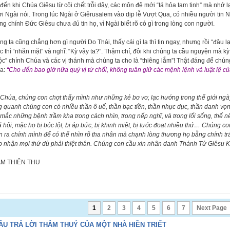
đến khi Chúa Giêsu từ cõi chết trỗi dậy, các môn đệ mới “tá hỏa tam tinh” mà nhớ l
ời Ngài nói. Trong lúc Ngài ở Giêrusalem vào dịp lễ Vượt Qua, có nhiều người tin 
g chính Đức Giêsu chưa đủ tin họ, vì Ngài biết rõ có gì trong lòng con người.
g ta cũng chẳng hơn gì người Do Thái, thấy cái gì lạ thì tin ngay, nhưng rồi “đâu lạ
 thì “nhăn mặt” và nghĩ: “Kỳ vậy ta?”. Thậm chí, đôi khi chúng ta cầu nguyện mà kỳ
c” chính Chúa và các vị thánh mà chúng ta cho là “thiêng lắm”! Thật đáng để chúng
a:
“Cho đến bao giờ nữa quý vị từ chối, không tuân giữ các mệnh lệnh và luật lệ củ
Chúa, chúng con chợt thấy mình như những kẻ bơ vơ, lạc hướng trong thế giới ngày 
 quanh chúng con có nhiều thần ô uế, thần bạc tiền, thần nhục dục, thần danh vọn
mắc những bệnh trầm kha trong cách nhìn, trong nếp nghĩ, và trong lối sống, th
ã hội, mặc họ bị bóc lột, bị áp bức, bị khinh miệt, bị tước đoạt nhiều thứ… Chúng 
 ra chính mình để có thể nhìn rõ tha nhân mà chạnh lòng thương họ bằng chính trá
 nhận mọi thứ dù phải thiệt thân. Chúng con cầu xin nhân danh Thánh Tử Giêsu 
M THIÊN THU
1
2
3
4
5
6
7
Next Page
ÂU TRẢ LỜI THÂM THUÝ CỦA MỘT NHÀ HIỀN TRIẾT