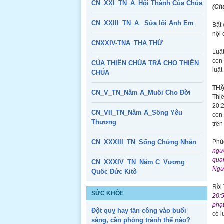
CN_XXI_TN_A_Hội Thánh Của Chúa
(Ch
CN_XXIII_TN_A_ Sửa lổi Anh Em
Bất 
nội 
CNXXIV-TNA_THA THỨ
Luật
con 
CỦA THIÊN CHÚA TRẢ CHO THIÊN
luật
CHÚA
THẬ
CN_V_TN_Năm A_Muối Cho Đời
Thiê
20:2
CN_VII_TN_Năm A_Sống Yêu
con 
Thương
trên
CN_XXXIII_TN_Sống Chứng Nhân
Phúc
ngươ
quan
CN_XXXIV_TN_Năm C_Vương
Ngườ
Quốc Đức Kitô
Rồi 
SỨC KHỎE
20:5
phạt
Đột quỵ hay tấn công vào buổi
có l
sáng, cần phòng tránh thế nào?