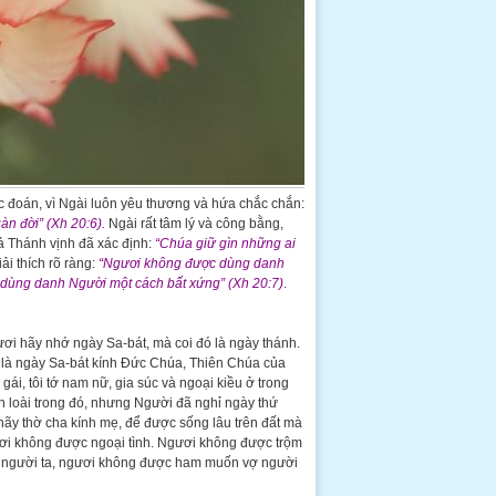
c đoán, vì Ngài luôn yêu thương và hứa chắc chắn:
n đời” (Xh 20:6).
Ngài rất tâm lý và công bằng,
giả Thánh vịnh đã xác định:
“Chúa giữ gìn những ai
i thích rõ ràng:
“Ngươi không được dùng danh
 dùng danh Người một cách bất xứng” (Xh 20:7)
.
gươi hãy nhớ ngày Sa-bát, mà coi đó là ngày thánh.
 là ngày Sa-bát kính Đức Chúa, Thiên Chúa của
ái, tôi tớ nam nữ, gia súc và ngoại kiều ở trong
n loài trong đó, nhưng Người đã nghỉ ngày thứ
hãy thờ cha kính mẹ, để được sống lâu trên đất mà
ơi không được ngoại tình. Ngươi không được trộm
 người ta, ngươi không được ham muốn vợ người