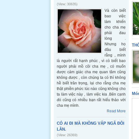
(View: 30635)
Và còn biết
bao việc
làm khiến
cho cha mẹ
phải đau
lòng .
Nhưng họ
THỜ
đâu biết
rằng , mình
là người rất hạnh phúc , vì có biết bao
người phải mồ côi cha mẹ , có muốn
được cảm giác cha mẹ quan tâm cũng
không được , còn chúng ta có thì không
hề biết trân trọng, lại cho rằng cha mẹ
thật phiền phức lúc nào cũng không cho
Món
ta làm việc này , làm việc kia .Bên cạnh
đó cũng có nhiều bạn rất hiếu thảo với
cha mẹ mình.
Read More
CÓ AI ĐI MÀ KHÔNG VẤP NGÃ ĐÔI
LẦN.
(View: 26369)