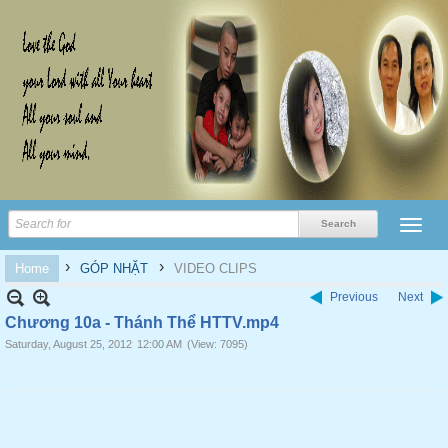
›
›
Home
GÓP NHẶT
VIDEO CLIPS
Previous
Next
Chương 10a - Thánh Thể HTTV.mp4
Saturday, August 25, 2012
12:00 AM
(View: 7095)