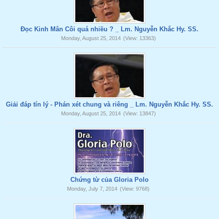
Đọc Kinh Mân Côi quá nhiều ? _ Lm. Nguyễn Khắc Hy. SS.
Monday, August 25, 2014
(View: 13363)
Giải đáp tín lý - Phán xét chung và riêng _ Lm. Nguyễn Khắc Hy. SS.
Monday, August 25, 2014
(View: 13847)
Chứng từ của Gloria Polo
Monday, July 7, 2014
(View: 9768)