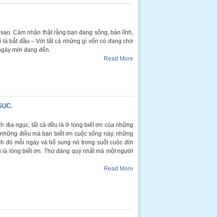
ao. Cảm nhận thật rằng bạn đang sống, bản lĩnh,
ỉ là bắt đầu – Với tất cả những gì vốn có đang chờ
 ngày mới đang đến.
Read More
GỤC.
h địa ngục, tất cả đều là ở lòng biết ơn của những
a những điều mà bạn biết ơn cuộc sống này, những
ch đó mỗi ngày và bổ sung nó trong suốt cuộc đời
 là lòng biết ơn. Thứ đáng quý nhất mà một người
Read More