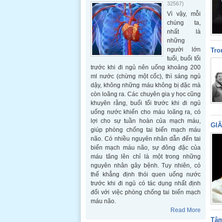
32567)
Vì vậy, mỗi
chúng ta,
nhất là
những
người lớn
Tro
tuổi, buổi tối
trước khi đi ngủ nên uống khoảng 200
ml nước (chừng một cốc), thì sáng ngủ
dậy, không những máu không bị đặc mà
còn loãng ra. Các chuyên gia y học cũng
khuyên rằng, buổi tối trước khi đi ngủ
uống nước khiến cho máu loãng ra, có
lợi cho sự tuần hoàn của mạch máu,
GIÃ
giúp phòng chống tai biến mạch máu
não. Có nhiều nguyên nhân dẫn đến tai
biến mạch máu não, sự đông đặc của
máu tăng lên chỉ là một trong những
nguyên nhân gây bệnh. Tuy nhiên, có
thể khẳng định thói quen uống nước
trước khi đi ngủ có tác dụng nhất định
đối với việc phòng chống tai biến mạch
máu não.
Read More
Tâm