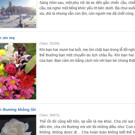
Sáng hôm sau, một phụ nữ lái xe đến gần chiếc cầu, chi
cầu, bà nghe một tiếng khóc yếu ớt bên dưới. Bà chui xuố
xíu, đói lả nhưng vẫn còn ấm, còn người mẹ đã chết cóng.
m ơn mẹ
(View: 32209)
Khi bạn hai mươi hai tuổi, mẹ ôm chặt bạn trong lễ tốt n
thể thưởng bạn một chuyến du lịch châu Âu. Khi bạn hai
của bạn. Bạn cảm ơn bằng cách nói với bạn bè chúng thật 
h thương không lời
(View: 30872)
Thế rồi tôi cũng kết hôn, lại vẫn là mẹ khóc. Cha chỉ sụt
đến lớn, cha chỉ thường nói với tôi những điều như: Con
Không, không được đi… Cha hoàn toàn không biết thể h