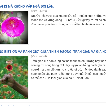
AI ĐI MÀ KHÔNG VẤP NGÃ ĐÔI LẦN.
(View: 26340)
Ngước mắt vượt qua khung cửa sổ – ngắm nhìn những vì s
mạnh mẽ và xứng đáng. Dù bất kì điều gì xảy ra, tất cả ch
đón bạn ở phía trước trong ánh mắt lấp lánh niềm tin của
G BIẾT ƠN VÀ RANH GIỚI GIỮA THIÊN ĐƯỜNG, TRẦN GIAN VÀ ĐỊA N
(View: 24374)
Trần gian lúc nào cũng có thể thành thiên đường hay thàn
con người sống trong đó! Hãy luyện tập bằng cách ghi r
người mà bạn biết ơn họ vì điều gì đó, hãy đọc danh sá
hạnh phúc của bạn! “Điều đáng quý nhất ở mỗi con người
có thể cho đi là thời gian của họ.” – Nhất Bảo