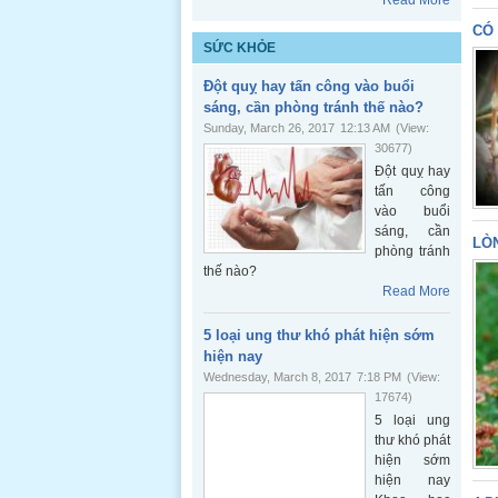
Read More
CÓ 
SỨC KHỎE
Đột quỵ hay tấn công vào buổi
sáng, cần phòng tránh thế nào?
Sunday, March 26, 2017
12:13 AM
(View:
30677)
Đột quỵ hay
tấn công
vào buổi
sáng, cần
LÒN
phòng tránh
thế nào?
Read More
5 loại ung thư khó phát hiện sớm
hiện nay
Wednesday, March 8, 2017
7:18 PM
(View:
17674)
5 loại ung
thư khó phát
hiện sớm
hiện nay