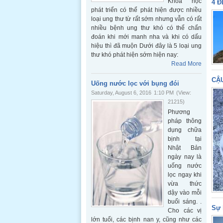
Khoa học
4 Đ
phát triển có thể phát hiện được nhiều
loại ung thư từ rất sớm nhưng vẫn có rất
nhiều bệnh ung thư khó có thể chẩn
đoán khi mới manh nha và khi có dấu
hiệu thì đã muộn Dưới đây là 5 loại ung
thư khó phát hiện sớm hiện nay:
Read More
CẬ
Uống nước lọc với bụng đói
Saturday, August 6, 2016
1:10 PM
(View:
21215)
Phương
pháp thông
dụng chữa
bịnh tại
Nhật Bản
ngày nay là
uống nước
lọc ngay khi
vừa thức
dậy vào mỗi
buổi sáng. .
Sự 
Cho các vị
lớn tuổi, các bịnh nan y, cũng như các