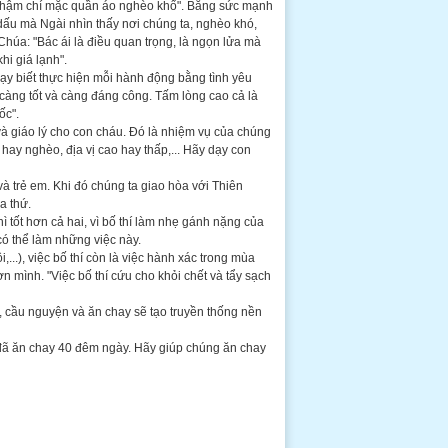
i, thậm chí mặc quần áo nghèo khổ". Bằng sức mạnh
ấu mà Ngài nhìn thấy nơi chúng ta, nghèo khó,
húa: "Bác ái là điều quan trọng, là ngọn lửa mà
hi giá lạnh".
dạy biết thực hiện mỗi hành động bằng tình yêu
 càng tốt và càng đáng công. Tấm lòng cao cả là
ốc".
và giáo lý cho con cháu. Đó là nhiệm vụ của chúng
 hay nghèo, địa vị cao hay thấp,... Hãy dạy con
và trẻ em. Khi đó chúng ta giao hòa với Thiên
a thứ.
hì tốt hơn cả hai, vì bố thí làm nhẹ gánh nặng của
có thể làm những việc này.
...), việc bố thí còn là việc hành xác trong mùa
 mình. "Việc bố thí cứu cho khỏi chết và tẩy sạch
í, cầu nguyện và ăn chay sẽ tạo truyền thống nền
 đã ăn chay 40 đêm ngày. Hãy giúp chúng ăn chay