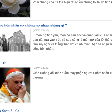
Phải chăng cha đã thể hiện rất nhiều nhưng tôi lại vô tì
ng hôn nhân vợ chồng nợ nhau những gì ?
(View: 10763)
... món nợ tình yêu, món nợ săn sóc và quan tâm của nh
bạn đã đưa vào đời, và sau cùng là món nợ của lời thề
tâm suy nghĩ và thẳng thắn với chính mình, bạn sẽ nhận ra
sống hôn nhân.
 TỪ
(View: 33123)
Giáo Hoàng đã khóc buồn thay phận người Phàm nhân cuộ
thương
 Sự tuổi gìa