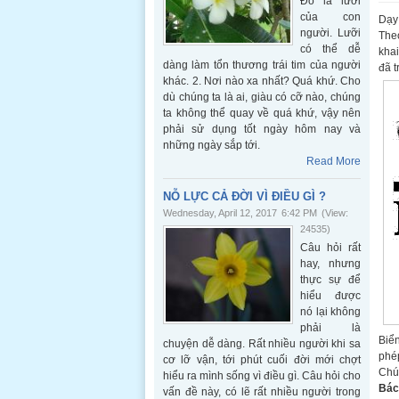
Đó là lưỡi
của con
Dạy 
người. Lưỡi
Theo
có thể dễ
khai
dàng làm tổn thương trái tim của người
đã t
khác. 2. Nơi nào xa nhất? Quá khứ. Cho
dù chúng ta là ai, giàu có cỡ nào, chúng
ta không thể quay về quá khứ, vậy nên
phải sử dụng tốt ngày hôm nay và
những ngày sắp tới.
Read More
NỖ LỰC CẢ ĐỜI VÌ ĐIỀU GÌ ?
Wednesday, April 12, 2017
6:42 PM
(View:
24535)
Câu hỏi rất
hay, nhưng
thực sự để
hiểu được
nó lại không
phải là
Biển
chuyện dễ dàng. Rất nhiều người khi sa
phép
cơ lỡ vận, tới phút cuối đời mới chợt
Chú
hiểu ra mình sống vì điều gì. Câu hỏi cho
Bác
vấn đề này, có lẽ rất nhiều người trong