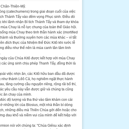
i Chân-Thiện-Mỹ.
tòng (catechumens) trong giai đoạn cuối của việc
 tích Thánh Tẩy vào đêm vọng Phục sinh. Điều đó
ước khi lãnh nhận Bí tích Thánh Tẩy và tham dự khóa
, mùa Chay là nỗ lực chung của toàn thể Giáo hội.
sống mùa Chay theo tinh thần hành xác (mortified
t thành và thường xuyên hơn các mùa khác – vì tất
iên đích thực của Nhiệm thể Đức Kitô khi rước lễ
g điều như thế nên là mùa canh tân tâm linh
.
 ngày của Chúa Kitô được kết hợp với mùa Chay
ị các ứng sinh chịu phép Thanh Tẩy, đồng thời là
goài việc nhịn ăn, các Kitô hữu ban đầu đã được
ng như thánh Lêô Cả, họ nghiêm ngặt thực hành
au, tăng cường cầu nguyện riêng, rộng rãi bố thí,
 Các yêu cầu này vẫn được giữ và chúng ta cũng
iệc ăn chay của mình.
đức độ lượng và tha thứ vào tâm khảm con cái
 những lời của Blosius, một nhà thần bí dòng
hích, những điều mà Thiên Chúa gởi đến hoặc cho
ững đau khổ và niềm vui của mình để kết hiệp với
mion nói với chúng ta: "Chúa Giêsu xác định