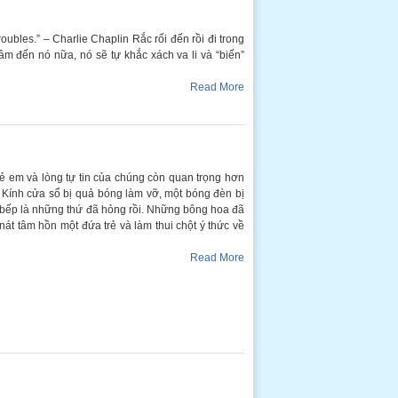
roubles.” – Charlie Chaplin Rắc rối đến rồi đi trong
âm đến nó nữa, nó sẽ tự khắc xách va li và “biến”
Read More
ẻ em và lòng tự tin của chúng còn quan trọng hơn
 Kính cửa sổ bị quả bóng làm vỡ, một bóng đèn bị
hà bếp là những thứ đã hỏng rồi. Những bông hoa đã
át tâm hồn một đứa trẻ và làm thui chột ý thức về
Read More