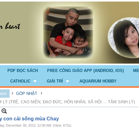
PDF ĐỌC SÁCH
FREE CÔNG GIÁO APP (ANDROID, IOS)
ME
CATHOLIC
GIẢI TRÍ
AQUARIUM HOBBY
›
›
ome
GÓP NHẶT
 LÝ (TRẺ, CAO NIÊN, ĐẠO ĐỨC, HÔN NHÂN, XÃ HỘI ... TÂM SINH LÝ)
y con cái sống mùa Chay
ay, December 30, 2012
12:00 AM
(View: 6711)