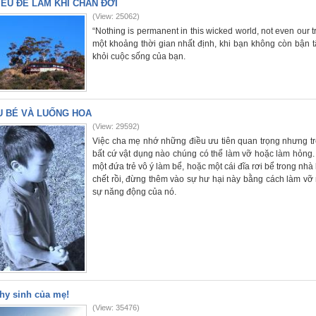
IỀU ĐỂ LÀM KHI CHÁN ĐỜI
(View: 25062)
“Nothing is permanent in this wicked world, not even our t
một khoảng thời gian nhất định, khi bạn không còn bận t
khỏi cuộc sống của bạn.
U BÉ VÀ LUỐNG HOA
(View: 29592)
Việc cha mẹ nhớ những điều ưu tiên quan trọng nhưng tr
bất cứ vật dụng nào chúng có thể làm vỡ hoặc làm hỏng.
một đứa trẻ vô ý làm bể, hoặc một cái đĩa rơi bể trong n
chết rồi, đừng thêm vào sự hư hại này bằng cách làm vỡ n
sự năng động của nó.
hy sinh của mẹ!
(View: 35476)