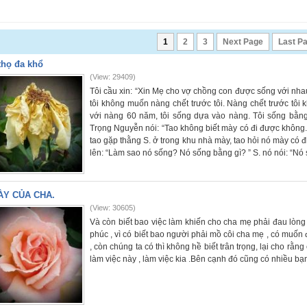
1
2
3
Next Page
Last P
thọ đa khổ
(View: 29409)
Tôi cầu xin: “Xin Mẹ cho vợ chồng con được sống với nha
tôi không muốn nàng chết trước tôi. Nàng chết trước tôi k
với nàng 60 năm, tôi sống dựa vào nàng. Tôi sống bằn
Trọng Nguyễn nói: “Tao không biết mày có đi được không
tao gặp thằng S. ở trong khu nhà mày, tao hỏi nó mày có
lên: “Làm sao nó sống? Nó sống bằng gì? ” S. nó nói: “Nó
ÀY CỦA CHA.
(View: 30605)
Và còn biết bao việc làm khiến cho cha mẹ phải đau lòng 
phúc , vì có biết bao người phải mồ côi cha mẹ , có mu
, còn chúng ta có thì không hề biết trân trọng, lại cho rằ
làm việc này , làm việc kia .Bên cạnh đó cũng có nhiều bạ