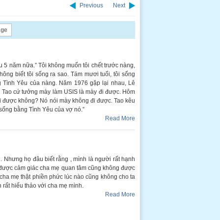
Previous
Next
age
u 5 năm nữa.” Tôi không muốn tôi chết trước nàng,
hông biết tôi sống ra sao. Tám mươi tuổi, tôi sống
g Tình Yêu của nàng. Năm 1976 gặp lại nhau, Lê
. Tao cứ tưởng mày làm USIS là mày đi được. Hôm
 đi được không? Nó nói mày không đi được. Tao kêu
 sống bằng Tình Yêu của vợ nó.”
Read More
. Nhưng họ đâu biết rằng , mình là người rất hạnh
ốn được cảm giác cha mẹ quan tâm cũng không được
ng cha mẹ thật phiền phức lúc nào cũng không cho ta
n rất hiếu thảo với cha mẹ mình.
Read More