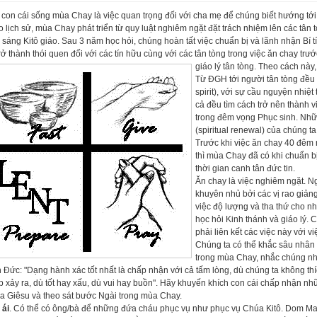
con cái sống mùa Chay là việc quan trọng đối với cha mẹ để chúng biết hướng tớ
 lịch sử, mùa Chay phát triển từ quy luật nghiêm ngặt đặt trách nhiệm lên các tân 
 sáng Kitô giáo. Sau 3 năm học hỏi, chúng hoàn tất việc chuẩn bị và lãnh nhận Bí
rở thành thói quen đối với các tín hữu cùng với các tân tòng trong việc ăn chay tr
giáo lý tân tòng. Theo cách này
Từ ĐGH tới người tân tòng đều 
spirit), với sự cầu nguyện nhiệ
cả đều tìm cách trở nên thành v
trong đêm vọng Phục sinh. Nhữn
(spiritual renewal) của chúng ta
Trước khi việc ăn chay 40 đêm
thì mùa Chay đã có khi chuẩn b
thời gian canh tân đức tin.
Ăn chay là việc nghiêm ngặt. N
khuyên nhủ bởi các vị rao giả
việc độ lượng và tha thứ cho nh
học hỏi Kinh thánh và giáo lý.
phải liên kết các việc này với v
Chúng ta có thể khắc sâu nhân 
trong mùa Chay, nhắc chúng nhớ
 Đức: "Dạng hành xác tốt nhất là chấp nhận với cả tấm lòng, dù chúng ta không t
 xảy ra, dù tốt hay xấu, dù vui hay buồn". Hãy khuyến khích con cái chấp nhận nh
a Giêsu và theo sát bước Ngài trong mùa Chay.
 ái
. Có thể có ông/bà để những đứa cháu phục vụ như phục vụ Chúa Kitô. Dom Mar