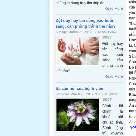
chín
chúng ta đang truy tìm đáp án.
của 
Read More
yếu 
bạn 
Đột quỵ hay tấn công vào buổi
Thuầ
sáng, cần phòng tránh thế nào?
thuầ
Sunday, March 26, 2017
12:13 AM
(View:
phần
30677)
Đọc
Đột quỵ hay
ta. 
tấn công
cháu
vào buổi
Sám
sáng, cần
Chúa
phòng tránh
Bố t
thế nào?
tội 
Read More
Ngoà
Chay
Ba câu nói của bệnh viện
mọi 
Saturday, March 25, 2017
9:30 PM
(View:
Bác 
19328)
tảng
Ăn 
Bệnh tật
tùy 
chính là
Khô
khoản bội
Ăn c
chi ác tính.
TRẦ
Bệnh nặng
thì khuynh