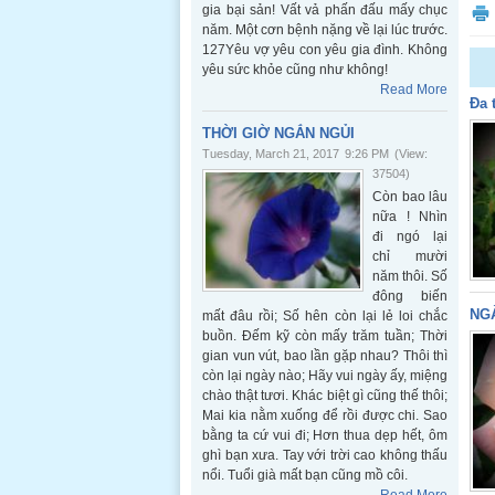
gia bại sản! Vất vả phấn đấu mấy chục
năm. Một cơn bệnh nặng về lại lúc trước.
127Yêu vợ yêu con yêu gia đình. Không
yêu sức khỏe cũng như không!
Read More
Đa 
THỜI GIỜ NGẮN NGỦI
Tuesday, March 21, 2017
9:26 PM
(View:
37504)
Còn bao lâu
nữa ! Nhìn
đi ngó lại
chỉ mười
năm thôi. Số
đông biến
NG
mất đâu rồi; Số hên còn lại lẻ loi chắc
buồn. Đếm kỹ còn mấy trăm tuần; Thời
gian vun vút, bao lần gặp nhau? Thôi thì
còn lại ngày nào; Hãy vui ngày ấy, miệng
chào thật tươi. Khác biệt gì cũng thế thôi;
Mai kia nằm xuống để rồi được chi. Sao
bằng ta cứ vui đi; Hơn thua dẹp hết, ôm
ghì bạn xưa. Tay với trời cao không thấu
nổi. Tuổi già mất bạn cũng mồ côi.