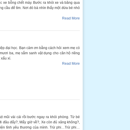
ếc xe bỗng chết máy. Bước ra khỏi xe và băng qua
ng cầu để tìm. Nơi đó bà nhìn thấy một đứa bé nhỏ
Read More
ghiệp đại học. Bạn cảm ơn bằng cách hỏi xem mẹ có
 mươi ba, mẹ sắm sanh vật dụng cho căn hộ riêng
xấu xí.
Read More
 sịt mũi vài cái rồi bước ngay ra khỏi phòng. Từ bé
 đi đâu đấy?, Mấy giờ về?, Xe còn đủ xăng không?,
iện tình yêu thương của mình. Trừ phi…Trừ phi…