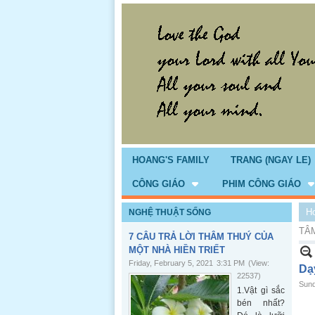
HOANG'S FAMILY
TRANG (NGAY LE)
CÔNG GIÁO
PHIM CÔNG GIÁO
H
NGHỆ THUẬT SỐNG
TÂM
7 CÂU TRẢ LỜI THÂM THUÝ CỦA
MỘT NHÀ HIỀN TRIẾT
Friday, February 5, 2021
3:31 PM
(View:
Dạ
22537)
Sund
1.Vật gì sắc
bén nhất?