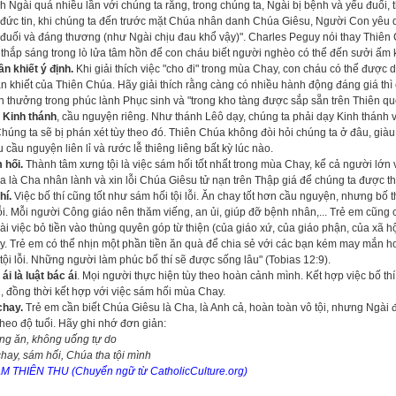
h Ngài quá nhiều lần với chúng ta rằng, trong chúng ta, Ngài bị bệnh và yếu đuố
đức tin, khi chúng ta đến trước mặt Chúa nhân danh Chúa Giêsu, Người Con yêu d
đuối và đáng thương (như Ngài chịu đau khổ vậy)". Charles Peguy nói thay Thiên C
thắp sáng trong lò lửa tâm hồn để con cháu biết người nghèo có thể đến sưởi ấm k
n khiết ý định.
Khi giải thích việc "cho đi" trong mùa Chay, con cháu có thể được 
n khiết của Thiên Chúa. Hãy giải thích rằng càng có nhiều hành động đáng giá thì
 thưởng trong phúc lành Phục sinh và "trong kho tàng được sắp sẵn trên Thiên qu
 Kinh thánh
, cầu nguyện riêng. Như thánh Lêô dạy, chúng ta phải dạy Kinh thánh 
Chúng ta sẽ bị phán xét tùy theo đó. Thiên Chúa không đòi hỏi chúng ta ở đâu, giàu
 cầu nguyện liên lỉ và rước lễ thiêng liêng bất kỳ lúc nào.
 hối.
Thành tâm xưng tội là việc sám hối tốt nhất trong mùa Chay, kể cả người lớn 
 là Cha nhân lành và xin lỗi Chúa Giêsu tử nạn trên Thập giá để chúng ta được th
hí.
Việc bố thí cũng tốt như sám hối tội lỗi. Ăn chay tốt hơn cầu nguyện, nhưng bố t
lỗi. Mỗi người Công giáo nên thăm viếng, an ủi, giúp đỡ bệnh nhân,... Trẻ em cũng 
i việc bỏ tiền vào thùng quyên góp từ thiện (của giáo xứ, của giáo phận, của xã hội,
. Trẻ em có thể nhịn một phần tiền ăn quà để chia sẻ với các bạn kém may mắn hơn
tội lỗi. Những người làm phúc bố thí sẽ được sống lâu" (Tobias 12:9).
ái là luật bác ái
. Mọi người thực hiện tùy theo hoàn cảnh mình. Kết hợp việc bố th
, đồng thời kết hợp với việc sám hối mùa Chay.
chay.
Trẻ em cần biết Chúa Giêsu là Cha, là Anh cả, hoàn toàn vô tội, nhưng Ngài
theo độ tuổi. Hãy ghi nhớ đơn giản:
ng ăn, không uống tự do
hay, sám hối, Chúa tha tội mình
M THIÊN THU (Chuyển ngữ từ CatholicCulture.org)