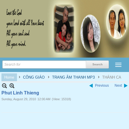
›
›
›
Home
CÔNG GIÁO
TRANG ÂM THANH MP3
THÁNH CA
Previous
Next
Phut Linh Thieng
Sunday, August 29, 2010
12:00 AM
(View: 15318)