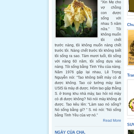
“Xin Mẹ cho
vợ chồng
con được
sống với
nhau 5 năm
Chu
nữa.” Tôi
không muốn
tôi chết
trước nàng, tôi không muốn nàng chết
trước tôi. Nàng chết trước tôi không biết
tôi sống ra sao. Tám mươi tuổi, tôi sống
với nàng 60 năm, tôi sống dựa vào
nàng. Tôi sống bằng Tình Yêu của nàng.
Năm 1976 gặp lại nhau, Lê Trọng
Tra
Nguyễn nói: “Tao không biết mày có đi
được không. Tao cứ tưởng mày làm
USIS là mày đi được. Hôm tao gặp thằng
S. ở trong khu nhà mày, tao hỏi nó mày
có đi được không? Nó nói mày không đi
được. Tao kêu lên: “Làm sao nó sống?
Nó sống bằng gì? ” S. nó nói: “Nó sống
bằng Tình Yêu của vợ nó.”
Read More
SƯ
NGÀY CỦA CHA.