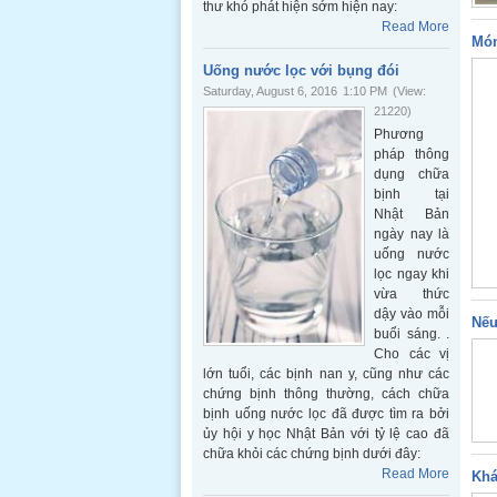
thư khó phát hiện sớm hiện nay:
Read More
Món
Uống nước lọc với bụng đói
Saturday, August 6, 2016
1:10 PM
(View:
21220)
Phương
pháp thông
dụng chữa
bịnh tại
Nhật Bản
ngày nay là
uống nước
lọc ngay khi
vừa thức
dậy vào mỗi
Nếu
buổi sáng. .
Cho các vị
lớn tuổi, các bịnh nan y, cũng như các
chứng bịnh thông thường, cách chữa
bịnh uống nước lọc đã được tìm ra bởi
ủy hội y học Nhật Bản với tỷ lệ cao đã
chữa khỏi các chứng bịnh dưới đây:
Read More
Khá