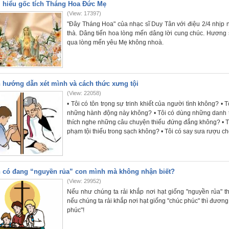
 hiểu gốc tích Tháng Hoa Đức Mẹ
(View: 17397)
"Đây Tháng Hoa" của nhạc sĩ Duy Tân với điệu 2/4 nhịp n
thà. Dâng tiến hoa lòng mến dâng lời cung chúc. Hương
qua lòng mến yêu Mẹ không nhoà.
 hướng dẫn xét mình và cách thức xưng tội
(View: 22058)
• Tôi có tôn trọng sự trinh khiết của người tình không? 
những hành động này không? • Tôi có dùng những danh t
thích nghe những câu chuyện thiếu đứng đắng không? • Tôi
phạm tội thiếu trong sạch không? • Tôi có say sưa rượu c
 có đang “nguyền rủa” con mình mà không nhận biết?
(View: 29952)
Nếu như chúng ta rải khắp nơi hạt giống "nguyền rủa" t
nếu chúng ta rải khắp nơi hạt giống "chúc phúc" thì đươn
phúc"!