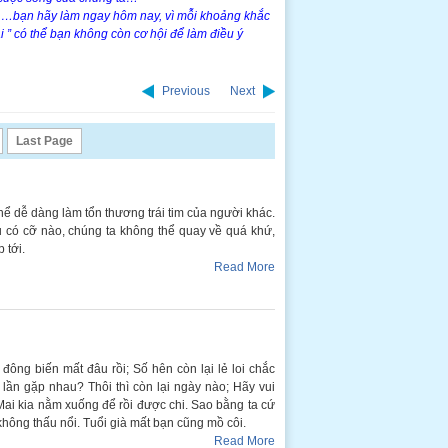
ời …bạn hãy làm ngay hôm nay, vì mỗi khoảng khắc
 ” có thể bạn không còn cơ hội để làm điều ý
Previous
Next
Last Page
thể dễ dàng làm tổn thương trái tim của người khác.
u có cỡ nào, chúng ta không thể quay về quá khứ,
 tới.
Read More
đông biến mất đâu rồi; Số hên còn lại lẻ loi chắc
lần gặp nhau? Thôi thì còn lại ngày nào; Hãy vui
; Mai kia nằm xuống để rồi được chi. Sao bằng ta cứ
 không thấu nổi. Tuổi già mất bạn cũng mồ côi.
Read More