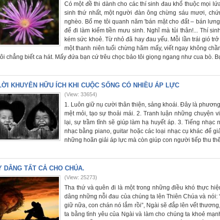
Có một đề thi dành cho các thí sinh đau khổ thuộc mọi lứ
sinh thứ nhất, một người đàn ông chừng sáu mươi, chứn
nghèo. Bố mẹ tôi quanh năm 'bán mặt cho đất – bán lưng 
để đi làm kiếm tiền mưu sinh. Nghĩ mà tủi thân!... Thí si
kém sức khoẻ. Từ nhỏ đã hay đau yếu. Mỗi lần trái gió trở trời
một thanh niên tuổi chừng hăm mấy, viết ngay không chần
tôi chẳng biết ca hát. Mấy đứa bạn cứ trêu chọc bảo tôi giọng ngang như cua bò. Bự
LỜI KHUYÊN HỮU ÍCH KHI CUỘC SỐNG CÓ NHIỀU ÁP LỰC
(View: 33654)
1. Luôn giữ nụ cười thân thiện, sảng khoái. Đây là phương p
mệt mỏi, tạo sự thoải mái. 2. Tranh luận những chuyện v
lại, sự trầm tĩnh sẽ giúp làm hạ huyết áp. 3. Tiếng nhạ
nhạc bằng piano, guitar hoặc các loại nhạc cụ khác để gi
những hoãn giải áp lực mà còn giúp con người tiếp thu th
Y DÂNG TẤT CẢ CHO CHÚA.
(View: 25273)
Tha thứ và quên đi là một trong những điều khó thực hiệ
dâng những nỗi đau của chúng ta lên Thiên Chúa và nói: 
giữ nữa, con chán nó lắm rồi”, Ngài sẽ đắp lên vết thươ
ta bằng tình yêu của Ngài và làm cho chúng ta khoẻ mạnh 