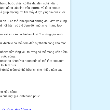
những bước chân có thể đạt đến nghìn dặm.
hành động của tình yêu thương và lòng khoan
hể giúp một người tìm thấy được ý nghĩa của cuộc
ời an ủi có thể làm dịu bớt những đau đớn vô cùng.
lời hỏi thăm có thể đem đến một nhẹ nhàng tươi
ôm siết ân cần có thể làm khô đi những giọt nước
lời khích lệ có thể đem đến sự thành công cho một
quà với tấm lòng yêu thương có thể mang đến niềm
o cuộc sống.
ánh sáng từ những ngọn nến có thể làm cho đêm
 tối tăm nữa.
ký ức kỷ niệm có thể hữu ích cho nhiều năm sau.
ho kiếp sống.
lã của một gia đình hạnh phúc.
o cuộc sống của chúng ta…