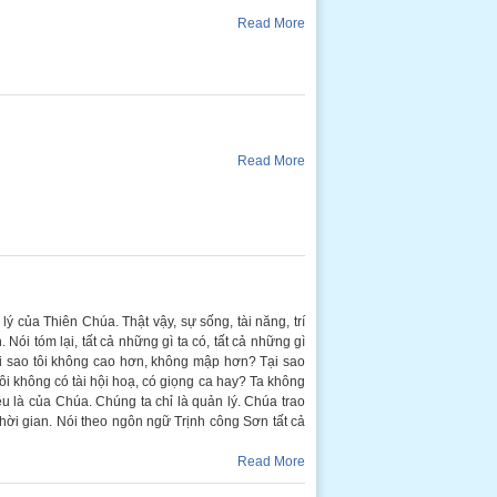
Read More
Read More
lý của Thiên Chúa. Thật vậy, sự sống, tài năng, trí
Nói tóm lại, tất cả những gì ta có, tất cả những gì
ại sao tôi không cao hơn, không mập hơn? Tại sao
tôi không có tài hội hoạ, có giọng ca hay? Ta không
đều là của Chúa. Chúng ta chỉ là quản lý. Chúa trao
 thời gian. Nói theo ngôn ngữ Trịnh công Sơn tất cả
Read More