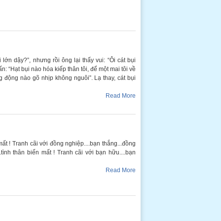
lớn dậy?”, nhưng rồi ông lại thấy vui: “Ôi cát bụi
vấn: “Hạt bụi nào hóa kiếp thân tôi, để một mai tôi về
ếng động nào gõ nhịp không nguôi”. Lạ thay, cát bụi
Read More
mất ! Tranh cãi với đồng nghiệp....bạn thắng...đồng
.tình thân biến mất ! Tranh cãi với bạn hữu....bạn
Read More