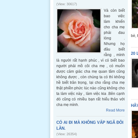
(View: 30617)
Và còn biết
bao việc
làm khiến
cho cha mẹ
phải đau
bè, 
lòng .
Nhưng họ
đâu biết
20 
rằng , mình
là người rất hạnh phúc , vì có biết bao
người phải mồ côi cha mẹ , có muốn
được cảm giác cha mẹ quan tâm cũng
không được , còn chúng ta có thì không
hề biết trân trọng, lại cho rằng cha mẹ
thật phiền phức lúc nào cũng không cho
ta làm việc này , làm việc kia .Bên cạnh
đó cũng có nhiều bạn rất hiếu thảo với
cha mẹ mình.
HÃ
Read More
CÓ AI ĐI MÀ KHÔNG VẤP NGÃ ĐÔI
LẦN.
(View: 26354)