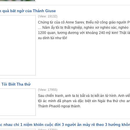
 quà bất ngờ của Thánh Giuse
(View: 19132)
Chứng từ của cô Anne Sarev, thiếu nữ công giáo người P
… Năm ấy tôi bị thất nghiệp, nghèo xơ nghèo xác, nghèo r
1200 quan, tương đương với khoảng 240 mỹ kim! Thật là
xu dính túi như tôi!
 Tôi Biết Tha thứ
(View: 17955)
Sau chiến tranh, anh ta bị bắt và bị kết án tử hình. Anh 
tội ác mình đã phạm và đặc biệt xin Ngài tha thứ cho 
Thánh Phaolô ngoại thành.
c nhau chỉ 1 niệm khiến cuộc đời 3 người ăn mày rẽ theo 3 hướng khô