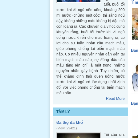
Tìm
tuổi, buổi tối
trước khi đi ngủ nên uống khoảng 200
ml nước (chừng một cốc), thì sáng ngủ
dậy, không những máu không bị đặc mà
còn loãng ra. Các chuyên gia y học cũng
khuyên rằng, buổi tối trước khi đi ngủ
uống nước khiến cho máu loãng ra, có
lợi cho sự tuần hoàn của mạch máu,
giúp phòng chống tai biến mạch máu
Bản
não. Có nhiều nguyên nhân dẫn đến tai
biến mạch máu não, sự đông đặc của
máu tăng lên chỉ là một trong những
nguyên nhân gây bệnh. Tuy nhiên, có
thể khẳng định thói quen uống nước
trước khi đi ngủ có tác dụng nhất định
đối với việc phòng chống tai biến mạch
máu não.
Read More
Bạn
TÂM LÝ
Đa thọ đa khổ
(View: 29421)
Tôi cầu xin: