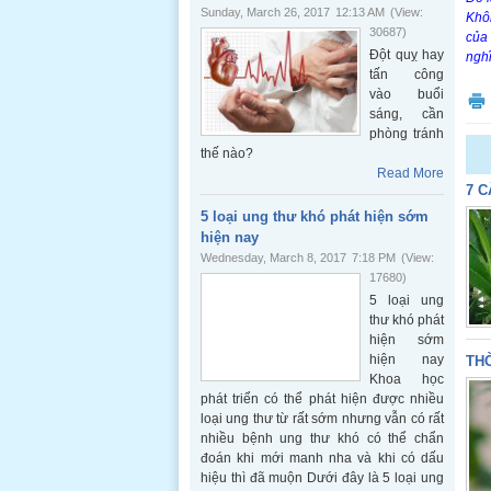
Sunday, March 26, 2017
12:13 AM
(View:
Khôn
30687)
của 
Đột quỵ hay
nghĩ
tấn công
vào buổi
sáng, cần
phòng tránh
thế nào?
Read More
7 C
5 loại ung thư khó phát hiện sớm
hiện nay
Wednesday, March 8, 2017
7:18 PM
(View:
17680)
5 loại ung
thư khó phát
hiện sớm
hiện nay
THỜ
Khoa học
phát triển có thể phát hiện được nhiều
loại ung thư từ rất sớm nhưng vẫn có rất
nhiều bệnh ung thư khó có thể chẩn
đoán khi mới manh nha và khi có dấu
hiệu thì đã muộn Dưới đây là 5 loại ung