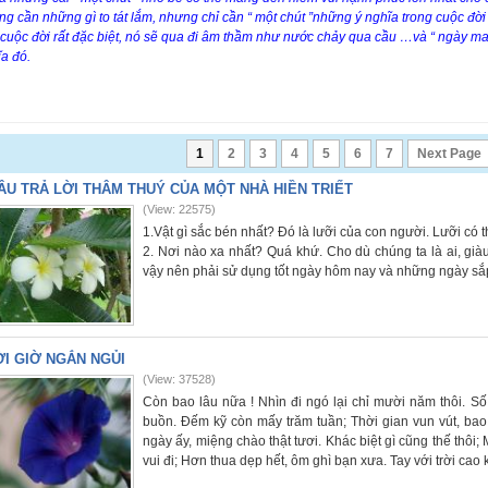
g cần những gì to tát lắm, nhưng chỉ cần “ một chút ”những ý nghĩa trong cuộc đ
cuộc đời rất đặc biệt, nó sẽ qua đi âm thầm như nước chảy qua cầu …và “ ngày mai
a đó.
1
2
3
4
5
6
7
Next Page
ÂU TRẢ LỜI THÂM THUÝ CỦA MỘT NHÀ HIỀN TRIẾT
(View: 22575)
1.Vật gì sắc bén nhất? Đó là lưỡi của con người. Lưỡi có 
2. Nơi nào xa nhất? Quá khứ. Cho dù chúng ta là ai, già
vậy nên phải sử dụng tốt ngày hôm nay và những ngày sắp
I GIỜ NGẮN NGỦI
(View: 37528)
Còn bao lâu nữa ! Nhìn đi ngó lại chỉ mười năm thôi. Số 
buồn. Đếm kỹ còn mấy trăm tuần; Thời gian vun vút, bao 
ngày ấy, miệng chào thật tươi. Khác biệt gì cũng thế thôi
vui đi; Hơn thua dẹp hết, ôm ghì bạn xưa. Tay với trời cao