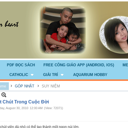
PDF ĐỌC SÁCH
FREE CÔNG GIÁO APP (ANDROID, IOS)
ME
CATHOLIC
GIẢI TRÍ
AQUARIUM HOBBY
›
›
ome
GÓP NHẶT
SUY NIỆM
t Chút Trong Cuộc Đời
ay, August 30, 2010
12:00 AM
(View: 72071)
chút viên đá nhỏ có thể tạo thành một ngọn núi lớn.