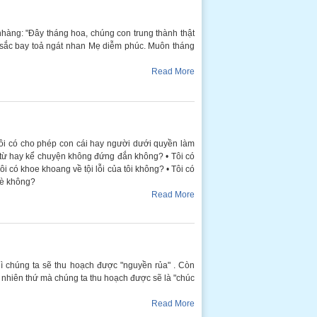
hàng: "Đây tháng hoa, chúng con trung thành thật
 sắc bay toả ngát nhan Mẹ diễm phúc. Muôn tháng
Read More
• Tôi có cho phép con cái hay người dưới quyền làm
ừ hay kể chuyện không đứng đắn không? • Tôi có
 có khoe khoang về tội lỗi của tôi không? • Tôi có
hè không?
Read More
hì chúng ta sẽ thu hoạch được "nguyền rủa" . Còn
g nhiên thứ mà chúng ta thu hoạch được sẽ là "chúc
Read More