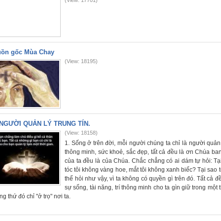
(View: 17701)
ồn gốc Mùa Chay
(View: 18195)
NGƯỜI QUẢN LÝ TRUNG TÍN.
(View: 18158)
1. Sống ở trên đời, mỗi người chúng ta chỉ là người quản 
thông minh, sức khoẻ, sắc đẹp, tất cả đều là ơn Chúa ban. 
của ta đều là của Chúa. Chắc chẳng có ai dám tự hỏi: T
tóc tôi không vàng hoe, mắt tôi không xanh biếc? Tại sao 
thể hỏi như vậy, vì ta không có quyền gì trên đó. Tất cả 
sự sống, tài năng, trí thông minh cho ta gìn giữ trong một
g thứ đó chỉ "ở trọ" nơi ta.