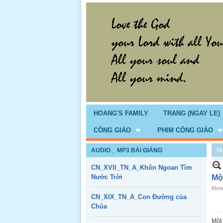
HOANG'S FAMILY
TRANG (NGAY LE)
CÔNG GIÁO
PHIM CÔNG GIÁO
H
AUDIO _ MP3 BÀI GIẢNG
CN_XVII_TN_A_Khôn Ngoan Tìm
Nước Trời
Mộ
Mond
CN_XIX_TN_A_Con Đường của
Chúa
Một 