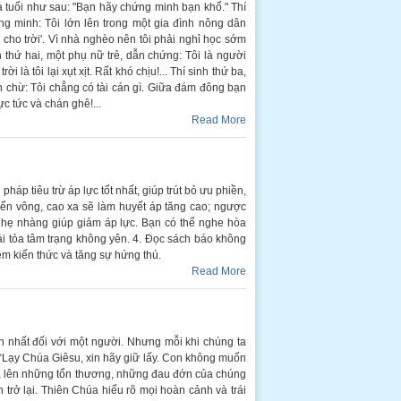
a tuổi như sau: "Bạn hãy chứng minh bạn khổ." Thí
g minh: Tôi lớn lên trong một gia đình nông dân
cho trời'. Vì nhà nghèo nên tôi phải nghỉ học sớm
nh thứ hai, một phụ nữ trẻ, dẫn chứng: Tôi là người
 là tôi lại xụt xịt. Rất khó chịu!... Thí sinh thứ ba,
 chừ: Tôi chẳng có tài cán gì. Giữa đám đông bạn
c tức và chán ghê!...
Read More
háp tiêu trừ áp lực tốt nhất, giúp trút bỏ ưu phiền,
iển vông, cao xa sẽ làm huyết áp tăng cao; ngược
c nhẹ nhàng giúp giảm áp lực. Bạn có thể nghe hòa
ải tỏa tâm trạng không yên. 4. Đọc sách báo không
êm kiến thức và tăng sự hứng thú.
Read More
n nhất đối với một người. Nhưng mỗi khi chúng ta
“Lạy Chúa Giêsu, xin hãy giữ lấy. Con không muốn
ng, lên những tổn thương, những đau đớn của chúng
trở lại. Thiên Chúa hiểu rõ mọi hoàn cảnh và trái