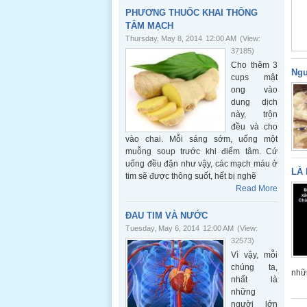
PHƯƠNG THUỐC KHAI THÔNG
TÂM MẠCH
Thursday, May 8, 2014
12:00 AM
(View:
37185)
Cho thêm 3
Ngu
cups mật
ong vào
dung dịch
này, trộn
đều và cho
vào chai. Mỗi sáng sớm, uống một
muỗng soup trước khi điểm tâm. Cứ
uống đều đặn như vậy, các mạch máu ở
LÀ 
tim sẽ được thông suốt, hết bị nghẽ
Read More
ĐAU TIM VÀ NƯỚC
Tuesday, May 6, 2014
12:00 AM
(View:
32573)
Vì vậy, mỗi
chúng ta,
nhữn
nhất là
những
người lớn