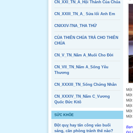
CN_XXI_TN_A_Hội Thánh Của Chúa
CN_XXIII_TN_A_ Sửa lổi Anh Em
CNXXIV-TNA_THA THỨ
CỦA THIÊN CHÚA TRẢ CHO THIÊN
CHÚA
CN_V_TN_Năm A_Muối Cho Đời
CN_VII_TN_Năm A_Sống Yêu
Thương
CN_XXXIII_TN_Sống Chứng Nhân
Một 
Một 
CN_XXXIV_TN_Năm C_Vương
Một 
Quốc Đức Kitô
Một 
Một 
SỨC KHỎE
Một 
Đột quỵ hay tấn công vào buổi
Bạn
sáng, cần phòng tránh thế nào?
Đó l