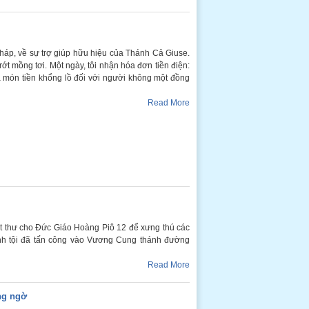
háp, về sự trợ giúp hữu hiệu của Thánh Cả Giuse.
ớt mồng tơi. Một ngày, tôi nhận hóa đơn tiền điện:
 món tiền khổng lồ đối với người không một đồng
Read More
viết thư cho Đức Giáo Hoàng Piô 12 để xưng thú các
anh tội đã tấn công vào Vương Cung thánh đường
Read More
ng ngờ