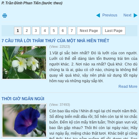
P. Trần Đình Phan Tiến (bước theo)
Previous
Next
1
2
3
4
5
6
7
Next Page
Last Page
7 CÂU TRẢ LỜI THÂM THUÝ CỦA MỘT NHÀ HIỀN TRIẾT
(View: 22523)
1.Vật gì sắc bén nhất? Đó là lưỡi của con người.
Lưỡi có thể dễ dàng làm tổn thương trái tim của
người khác. 2. Nơi nào xa nhất? Quá khứ. Cho dù
chúng ta là ai, giàu có cỡ nào, chúng ta không thể
quay về quá khứ, vậy nên phải sử dụng tốt ngày
hôm nay và những ngày sắp tới.
Read More
THỜI GIỜ NGẮN NGỦI
(View: 37493)
Còn bao lâu nữa ! Nhìn đi ngó lại chỉ mười năm thôi.
Số đông biến mất đâu rồi; Số hên còn lại lẻ loi chắc
buồn. Đếm kỹ còn mấy trăm tuần; Thời gian vun vút,
bao lần gặp nhau? Thôi thì còn lại ngày nào; Hãy
vui ngày ấy, miệng chào thật tươi. Khác biệt gì cũng