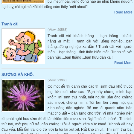
bụi mệt nhoài, tiếng động nào gõ nhịp không nguôi”.
Lạ thay, cát bụi mà đôi khi cũng cảm thấy “mệt nhoài”!
Read More
Tranh cãi
(View: 20585)
Tranh cãi với khách hàng .....bạn thắng.....khách
hàng đi mất ! Tranh cãi với đồng nghiệp....bạn
thắng...đồng nghiệp xa dần ! Tranh cãi với người
thân ....bạn thắng....tình thân biến mất ! Tranh cãi với
bạn hữu....bạn thắng....bạn hữu dần xa !
Read More
SƯỚNG VÀ KHỔ.
(View: 23963)
Có một đề thi dành cho các thí sinh đau khổ thuộc
mọi lứa tuổi như sau: "Bạn hãy chứng minh bạn
khổ." Thí sinh thứ nhất, một người đàn ông chừng
sáu mươi, chứng minh: Tôi lớn lên trong một gia
đình nông dân nghèo. Bố mẹ tôi quanh năm 'bán
mặt cho đất – bán lưng cho trời'. Vì nhà nghèo nên
tôi phải nghỉ học sớm để đi làm kiếm tiền mưu sinh. Nghĩ mà tủi thân!... Thí sinh
thứ hai, một phụ nữ trẻ, dẫn chứng: Tôi là người kém sức khoẻ. Từ nhỏ đã hay
đau yếu. Mỗi lần trái gió trở trời là tôi lại xụt xịt. Rất khó chịu!... Thí sinh thứ ba,