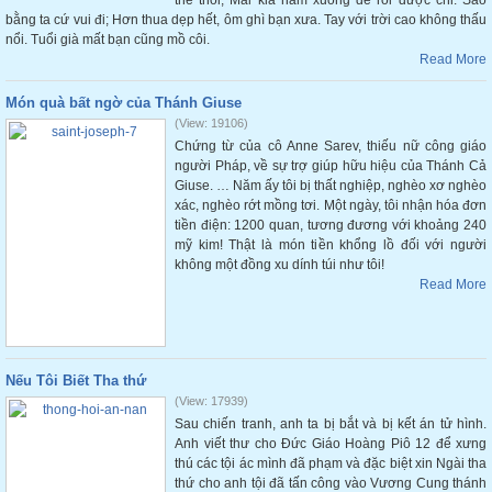
thế thôi; Mai kia nằm xuống để rồi được chi. Sao
bằng ta cứ vui đi; Hơn thua dẹp hết, ôm ghì bạn xưa. Tay với trời cao không thấu
nổi. Tuổi già mất bạn cũng mồ côi.
Read More
Món quà bất ngờ của Thánh Giuse
(View: 19106)
Chứng từ của cô Anne Sarev, thiếu nữ công giáo
người Pháp, về sự trợ giúp hữu hiệu của Thánh Cả
Giuse. … Năm ấy tôi bị thất nghiệp, nghèo xơ nghèo
xác, nghèo rớt mồng tơi. Một ngày, tôi nhận hóa đơn
tiền điện: 1200 quan, tương đương với khoảng 240
mỹ kim! Thật là món tiền khổng lồ đối với người
không một đồng xu dính túi như tôi!
Read More
Nếu Tôi Biết Tha thứ
(View: 17939)
Sau chiến tranh, anh ta bị bắt và bị kết án tử hình.
Anh viết thư cho Đức Giáo Hoàng Piô 12 để xưng
thú các tội ác mình đã phạm và đặc biệt xin Ngài tha
thứ cho anh tội đã tấn công vào Vương Cung thánh