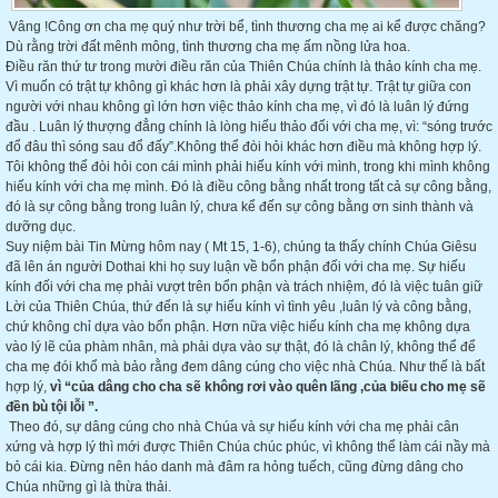
Vâng !Công ơn cha mẹ quý như trời bể, tình thương cha mẹ ai kể được chăng?
Dù rằng trời đất mênh mông, tình thương cha mẹ ấm nồng lửa hoa.
Điều răn thứ tư trong mười điều răn của Thiên Chúa chính là thảo kính cha mẹ.
Vì muốn có trật tự không gì khác hơn là phải xây dựng trật tự. Trật tự giữa con
người với nhau không gì lớn hơn việc thảo kính cha mẹ, vì đó là luân lý đứng
đầu . Luân lý thượng đẳng chính là lòng hiếu thảo đối với cha mẹ, vì: “sóng trước
đổ đâu thì sóng sau đổ đấy”.Không thể đòi hỏi khác hơn điều mà không hợp lý.
Tôi không thể đòi hỏi con cái mình phải hiếu kính với mình, trong khi mình không
hiếu kính với cha mẹ mình. Đó là điều công bằng nhất trong tất cả sự công bằng,
đó là sự công bằng trong luân lý, chưa kể đến sự công bằng ơn sinh thành và
dưỡng dục.
Suy niệm bài Tin Mừng hôm nay ( Mt 15, 1-6), chúng ta thấy chính Chúa Giêsu
đã lên án người Dothai khi họ suy luận về bổn phận đối với cha mẹ. Sự hiếu
kính đối với cha mẹ phải vượt trên bổn phận và trách nhiệm, đó là việc tuân giữ
Lời của Thiên Chúa, thứ đến là sự hiếu kính vì tình yêu ,luân lý và công bằng,
chứ không chỉ dựa vào bổn phận. Hơn nữa việc hiếu kính cha mẹ không dựa
vào lý lẽ của phàm nhân, mà phải dựa vào sự thật, đó là chân lý, không thể để
cha mẹ đói khổ mà bảo rằng đem dâng cúng cho việc nhà Chúa. Như thế là bất
hợp lý,
vì “của dâng cho cha sẽ không rơi vào quên lãng ,của biếu cho mẹ sẽ
đền bù tội lỗi ”.
Theo đó, sự dâng cúng cho nhà Chúa và sự hiếu kính với cha mẹ phải cân
xứng và hợp lý thì mới được Thiên Chúa chúc phúc, vì không thể làm cái nầy mà
bỏ cái kia. Đừng nên háo danh mà đâm ra hỏng tuếch, cũng đừng dâng cho
Chúa những gì là thừa thải.