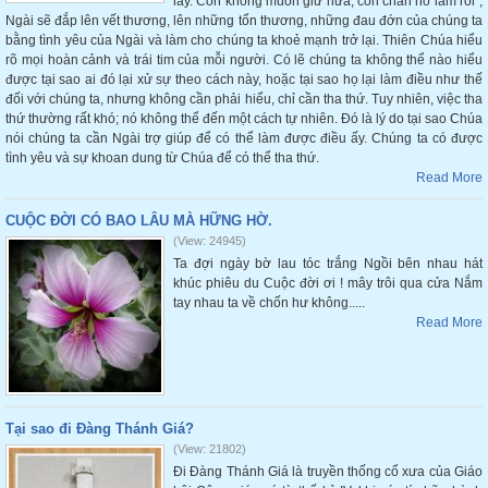
lấy. Con không muốn giữ nữa, con chán nó lắm rồi”,
Ngài sẽ đắp lên vết thương, lên những tổn thương, những đau đớn của chúng ta
bằng tình yêu của Ngài và làm cho chúng ta khoẻ mạnh trở lại. Thiên Chúa hiểu
rõ mọi hoàn cảnh và trái tim của mỗi người. Có lẽ chúng ta không thể nào hiểu
được tại sao ai đó lại xử sự theo cách này, hoặc tại sao họ lại làm điều như thế
đối với chúng ta, nhưng không cần phải hiểu, chỉ cần tha thứ. Tuy nhiên, việc tha
thứ thường rất khó; nó không thể đến một cách tự nhiên. Đó là lý do tại sao Chúa
nói chúng ta cần Ngài trợ giúp để có thể làm được điều ấy. Chúng ta có được
tình yêu và sự khoan dung từ Chúa để có thể tha thứ.
Read More
CUỘC ĐỜI CÓ BAO LÂU MÀ HỮNG HỜ.
(View: 24945)
Ta đợi ngày bờ lau tóc trắng Ngồi bên nhau hát
khúc phiêu du Cuộc đời ơi ! mây trôi qua cửa Nắm
tay nhau ta về chốn hư không.....
Read More
Tại sao đi Đàng Thánh Giá?
(View: 21802)
Đi Đàng Thánh Giá là truyền thống cổ xưa của Giáo