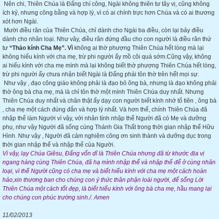
Nên chi, Thiên Chúa là Đấng chí công, Ngài không thiên tư tây vị, cũng không
ích kỷ, nhưng công bằng và hợp lý, vì có ai chính trực hơn Chúa và có ai thương
xót hơn Ngài.
Mười điều răn của Thiên Chúa, chỉ dành cho Ngài ba điều, còn lại bảy điều
dành cho nhân loại. Như vây, điều răn đứng đầu cho con người là điều răn thứ
tư
“Thảo kính Cha Mẹ”. Vì
không ai thờ phượng Thiên Chúa hết lòng mà lại
không hiếu kính với cha mẹ, trừ phi người ấy mồ côi quá sớm.Cũng vậy, không
ai hiếu kính với cha mẹ mình mà lại không biết thờ phượng Thiên Chúa hết lòng,
trừ phi người ấy chưa nhận biết Ngài là Đấng phải tôn thờ trên hết mọi sự.
Như vậy , đạo công giáo không phải là đạo bỏ ông bà, nhưng là đạo không phải
thờ ông bà cha mẹ, mà là chỉ tôn thờ một mình Thiên Chúa duy nhất. Nhưng
Thiên Chúa duy nhất và chân thật ấy dạy con người biết kính nhớ tổ tiên , ông bà
, cha mẹ một cách đúng đắn và hợp lý nhất. Và hơn thế, chính Thiên Chúa đã
nhập thể làm Người vì vậy, với nhân tính nhập thể Người đã có Mẹ và dưỡng
phụ, như vậy Người đã sống cùng Thánh Gia Thất trong thời gian nhập thể Hữu
Hình. Như vậy , Người đã cảm nghiệm công ơn sinh thành và dưỡng dục trong
thời gian nhập thể và nhập thế của Người.
Vì vậy, lạy Chúa Giêsu, Đấng vốn dĩ là Thiên Chúa nhưng đã từ khước địa vị
ngang hàng cùng Thiên Chúa, đã hạ mình nhập thể và nhập thế để ở cùng nhân
loại, vì thế Người cũng có cha mẹ và biết hiếu kính với cha mẹ một cách hoàn
hảo,xin thương ban cho chúng con ý thức thân phận loài người, để sống Lời
Thiên Chúa một cách tốt đẹp, là biết hiếu kính với ông bà cha mẹ, hầu mang lại
cho chúng con phúc trường sinh./. Amen
11/02/2013