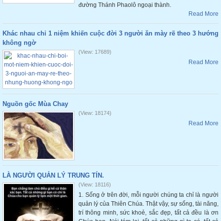
đường Thánh Phaolô ngoại thành.
Read More
Khác nhau chỉ 1 niệm khiến cuộc đời 3 người ăn mày rẽ theo 3 hướng
không ngờ
(View: 17689)
Read More
Nguồn gốc Mùa Chay
(View: 18174)
Read More
LÀ NGƯỜI QUẢN LÝ TRUNG TÍN.
(View: 18116)
1. Sống ở trên đời, mỗi người chúng ta chỉ là người
quản lý của Thiên Chúa. Thật vậy, sự sống, tài năng,
trí thông minh, sức khoẻ, sắc đẹp, tất cả đều là ơn