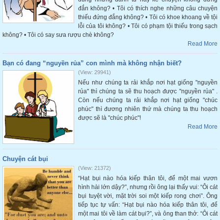
đắn không? • Tôi có thích nghe những câu chuyện
thiếu đứng đắng không? • Tôi có khoe khoang về tội
lỗi của tôi không? • Tôi có phạm tội thiếu trong sạch
không? • Tôi có say sưa rượu chè không?
Read More
Bạn có đang “nguyền rủa” con mình mà không nhận biết?
(View: 29941)
Nếu như chúng ta rải khắp nơi hạt giống "nguyền
rủa" thì chúng ta sẽ thu hoạch được "nguyền rủa" .
Còn nếu chúng ta rải khắp nơi hạt giống "chúc
phúc" thì đương nhiên thứ mà chúng ta thu hoạch
được sẽ là "chúc phúc"!
Read More
Chuyện cát bụi
(View: 21372)
“Hạt bụi nào hóa kiếp thân tôi, để một mai vươn
hình hài lớn dậy?”, nhưng rồi ông lại thấy vui: “Ôi cát
bụi tuyệt vời, mặt trời soi một kiếp rong chơi”. Ông
tiếp tục tự vấn: “Hạt bụi nào hóa kiếp thân tôi, để
một mai tôi về làm cát bụi?”, và ông than thở: “Ôi cát