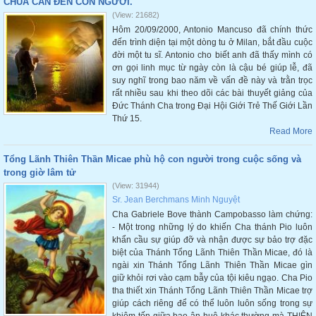
CHÚA CẦN ĐẾN CON NGƯỜI.
(View: 21682)
Hôm 20/09/2000, Antonio Mancuso đã chính thức
đến trình diện tại một dòng tu ở Milan, bắt đầu cuộc
đời một tu sĩ. Antonio cho biết anh đã thấy mình có
ơn gọi linh mục từ ngày còn là cậu bé giúp lễ, đã
suy nghĩ trong bao năm về vấn đề này và trằn trọc
rất nhiều sau khi theo dõi các bài thuyết giảng của
Đức Thánh Cha trong Đại Hội Giới Trẻ Thế Giới Lần
Thứ 15.
Read More
Tổng Lãnh Thiên Thần Micae phù hộ con người trong cuộc sống và
trong giờ lâm tử
(View: 31944)
Sr. Jean Berchmans Minh Nguyệt
Cha Gabriele Bove thành Campobasso làm chứng:
- Một trong những lý do khiến Cha thánh Pio luôn
khẩn cầu sự giúp đỡ và nhận được sự bảo trợ đặc
biệt của Thánh Tổng Lãnh Thiên Thần Micae, đó là
ngài xin Thánh Tổng Lãnh Thiên Thần Micae gìn
giữ khỏi rơi vào cạm bẫy của tội kiêu ngạo. Cha Pio
tha thiết xin Thánh Tổng Lãnh Thiên Thần Micae trợ
giúp cách riêng để có thể luôn luôn sống trong sự