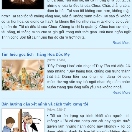
Chúa ban. Nói tóm lại, tất cả những gì ta có, tất cả
những gì của ta đều là của Chúa. Chắc chẳng có ai
dám tự hỏi: Tại sao tôi không cao hơn, không mập
hơn? Tại sao tóc tôi không vàng hoe, mắt tôi không xanh biếc? Tại sao tôi không
có tài hội hoạ, có giọng ca hay? Ta không thể hỏi như vậy, vì ta không có quyền
gì trên đó. Tất cả đều là của Chúa. Chúng ta chỉ là quản lý. Chúa trao sự sống,
tài năng, trí thông minh cho ta gìn giữ trong một thời gian. Nói theo ngôn ngữ
Trịnh công Sơn tất cả những thứ đó chỉ "ở trọ" nơi ta.
Read More
Tìm hiểu gốc tích Tháng Hoa Đức Mẹ
(View: 17381)
"Đây Tháng Hoa" của nhạc sĩ Duy Tân với điệu 2/4
nhịp nhàng: "Đây tháng hoa, chúng con trung thành
thật thà. Dâng tiến hoa lòng mến dâng lời cung
chúc. Hương sắc bay toả ngát nhan Mẹ diễm phúc.
Muôn tháng qua lòng mến yêu Mẹ không nhoà.
Read More
Bản hướng dẫn xét mình và cách thức xưng tội
(View: 22047)
• Tôi có tôn trọng sự trinh khiết của người tình
không? • Tôi có cho phép con cái hay người dưới
quyền làm những hành động này không? • Tôi có
dùng những danh từ hay kể chuyện không đứng