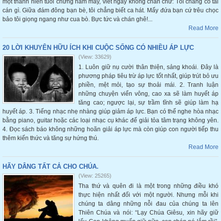
một thanh niên tuổi chừng hăm mấy, viết ngay không chần chừ: Tôi chẳng có tài
cán gì. Giữa đám đông bạn bè, tôi chẳng biết ca hát. Mấy đứa bạn cứ trêu chọc
bảo tôi giọng ngang như cua bò. Bực tức và chán ghê!...
Read More
20 LỜI KHUYÊN HỮU ÍCH KHI CUỘC SỐNG CÓ NHIỀU ÁP LỰC
(View: 33629)
1. Luôn giữ nụ cười thân thiện, sảng khoái. Đây là
phương pháp tiêu trừ áp lực tốt nhất, giúp trút bỏ ưu
phiền, mệt mỏi, tạo sự thoải mái. 2. Tranh luận
những chuyện viển vông, cao xa sẽ làm huyết áp
tăng cao; ngược lại, sự trầm tĩnh sẽ giúp làm hạ
huyết áp. 3. Tiếng nhạc nhẹ nhàng giúp giảm áp lực. Bạn có thể nghe hòa nhạc
bằng piano, guitar hoặc các loại nhạc cụ khác để giải tỏa tâm trạng không yên.
4. Đọc sách báo không những hoãn giải áp lực mà còn giúp con người tiếp thu
thêm kiến thức và tăng sự hứng thú.
Read More
HÃY DÂNG TẤT CẢ CHO CHÚA.
(View: 25265)
Tha thứ và quên đi là một trong những điều khó
thực hiện nhất đối với một người. Nhưng mỗi khi
chúng ta dâng những nỗi đau của chúng ta lên
Thiên Chúa và nói: “Lạy Chúa Giêsu, xin hãy giữ