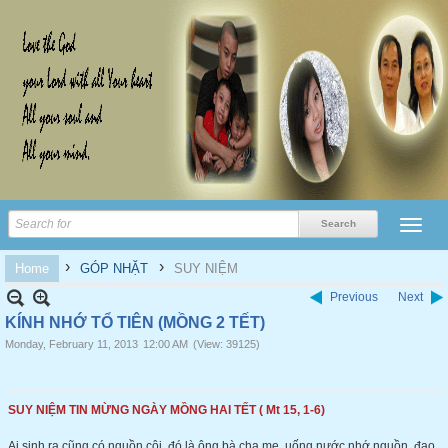
›
›
Home
GÓP NHẶT
SUY NIỆM
Previous
Next
KÍNH NHỚ TỔ TIÊN (MỒNG 2 TẾT)
Monday, February 11, 2013
12:00 AM
(View: 39125)
SUY NIỆM TIN MỪNG NGÀY MỒNG HAI TẾT ( Mt 15, 1-6)
Ai sinh ra cũng có nguồn cội, đó là ông bà cha mẹ, uống nước nhớ nguồn ,đạo