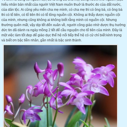
hiếu nhân bản nhất của người Việt Nam muôn thuở là thước đo của đất nước,
của dân tộc. Ai cũng yêu mến cha mẹ mình, có cha mẹ thì có ông bà, có ông bà
thì có tổ tiên, có tổ tiên thì có tổ tông nguồn cội. Không ai thấy được nguồn cội
của mình, nhưng cũng không ai không biết rằng mình có nguồn cội. Nhưng
thường quên mất, vậy dịp tết đến xuân về, người công giáo nhờ được thụ hưởng
đức tin đã dành ra ngày mồng 2 tết để cầu nguyện cho tổ tiên của mình. Đây là
một việc làm tốt đẹp để giáo dục thế hệ nối tiếp thế hệ có cử chỉ biết kính trọng
và biết ơn bậc tiền nhân, gần nhất là bậc sinh thành.