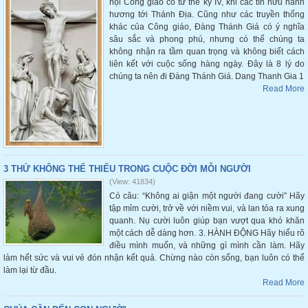
hội Công giáo có từ thế kỷ IV, khi các tín hữu hành
hương tới Thánh Địa. Cũng như các truyền thống
khác của Công giáo, Đàng Thánh Giá có ý nghĩa
sâu sắc và phong phú, nhưng có thể chúng ta
không nhận ra tầm quan trọng và không biết cách
liên kết với cuộc sống hàng ngày. Đây là 8 lý do
chúng ta nên đi Đàng Thánh Giá. Dang Thanh Gia 1
Read More
3 THỨ KHÔNG THỂ THIẾU TRONG CUỘC ĐỜI MỖI NGƯỜI
(View: 41834)
Có câu: “Không ai giận một người đang cười” Hãy
tập mỉm cười, trở về với niềm vui, và lan tỏa ra xung
quanh. Nụ cười luôn giúp bạn vượt qua khó khăn
một cách dễ dàng hơn. 3. HÀNH ĐỘNG Hãy hiểu rõ
điều mình muốn, và những gì mình cần làm. Hãy
làm hết sức và vui vẻ đón nhận kết quả. Chừng nào còn sống, bạn luôn có thể
làm lại từ đầu.
Read More