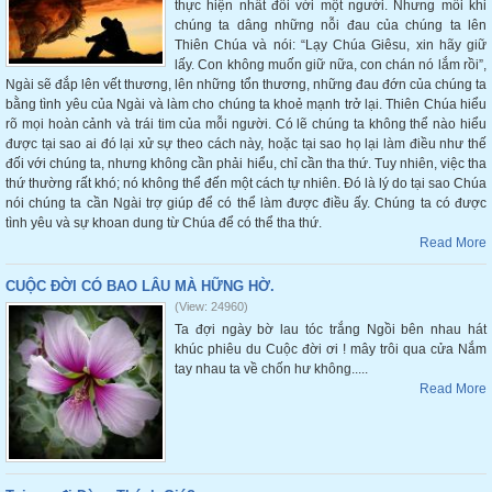
thực hiện nhất đối với một người. Nhưng mỗi khi
chúng ta dâng những nỗi đau của chúng ta lên
Thiên Chúa và nói: “Lạy Chúa Giêsu, xin hãy giữ
lấy. Con không muốn giữ nữa, con chán nó lắm rồi”,
Ngài sẽ đắp lên vết thương, lên những tổn thương, những đau đớn của chúng ta
bằng tình yêu của Ngài và làm cho chúng ta khoẻ mạnh trở lại. Thiên Chúa hiểu
rõ mọi hoàn cảnh và trái tim của mỗi người. Có lẽ chúng ta không thể nào hiểu
được tại sao ai đó lại xử sự theo cách này, hoặc tại sao họ lại làm điều như thế
đối với chúng ta, nhưng không cần phải hiểu, chỉ cần tha thứ. Tuy nhiên, việc tha
thứ thường rất khó; nó không thể đến một cách tự nhiên. Đó là lý do tại sao Chúa
nói chúng ta cần Ngài trợ giúp để có thể làm được điều ấy. Chúng ta có được
tình yêu và sự khoan dung từ Chúa để có thể tha thứ.
Read More
CUỘC ĐỜI CÓ BAO LÂU MÀ HỮNG HỜ.
(View: 24960)
Ta đợi ngày bờ lau tóc trắng Ngồi bên nhau hát
khúc phiêu du Cuộc đời ơi ! mây trôi qua cửa Nắm
tay nhau ta về chốn hư không.....
Read More