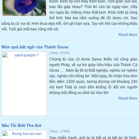
buồn. Đếm kỹ còn mấy trăm tuần; Thời gian vun vút,
bao lần gặp nhau? Thôi thì còn lại ngày nào; Hãy
vui ngày ấy, miệng chào thật tươi. Khác biệt gì cũng
thế thôi; Mai kia nằm xuống để rồi được chi. Sao
bằng ta cứ vui đi; Hơn thua dẹp hết, ôm ghì bạn xưa. Tay với trời cao không thấu
nổi. Tuổi già mất bạn cũng mồ côi.
Read More
Món quà bất ngờ của Thánh Giuse
(View: 19119)
Chứng từ của cô Anne Sarev, thiếu nữ công giáo
người Pháp, về sự trợ giúp hữu hiệu của Thánh Cả
Giuse. … Năm ấy tôi bị thất nghiệp, nghèo xơ nghèo
xác, nghèo rớt mồng tơi. Một ngày, tôi nhận hóa đơn
tiền điện: 1200 quan, tương đương với khoảng 240
mỹ kim! Thật là món tiền khổng lồ đối với người
không một đồng xu dính túi như tôi!
Read More
Nếu Tôi Biết Tha thứ
(View: 17945)
Sau chiến tranh, anh ta bị bắt và bị kết án tử hình.