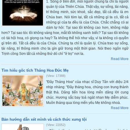
1. Sống ở trên đời, mỗi người chúng ta chỉ là người
quản lý của Thiên Chúa. Thật vậy, sự sống, tài năng,
trí thông minh, sức khoẻ, sắc đẹp, tất cả đều là ơn
Chúa ban. Nói tóm lại, tất cả những gì ta có, tất cả
những gì của ta đều là của Chúa. Chắc chẳng có ai
dám tự hỏi: Tại sao tôi không cao hơn, không mập
hơn? Tại sao tóc tôi không vàng hoe, mắt tôi không xanh biếc? Tại sao tôi không
có tài hội hoạ, có giọng ca hay? Ta không thể hỏi như vậy, vì ta không có quyền
gì trên đó. Tất cả đều là của Chúa. Chúng ta chỉ là quản lý. Chúa trao sự sống,
tài năng, trí thông minh cho ta gìn giữ trong một thời gian. Nói theo ngôn ngữ
Trịnh công Sơn tất cả những thứ đó chỉ "ở trọ" nơi ta.
Read More
Tìm hiểu gốc tích Tháng Hoa Đức Mẹ
(View: 17388)
"Đây Tháng Hoa" của nhạc sĩ Duy Tân với điệu 2/4
nhịp nhàng: "Đây tháng hoa, chúng con trung thành
thật thà. Dâng tiến hoa lòng mến dâng lời cung
chúc. Hương sắc bay toả ngát nhan Mẹ diễm phúc.
Muôn tháng qua lòng mến yêu Mẹ không nhoà.
Read More
Bản hướng dẫn xét mình và cách thức xưng tội
(View: 22052)