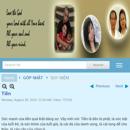
›
›
Home
GÓP NHẶT
SUY NIỆM
Previous
Next
Tiền
Monday, August 30, 2010
12:00 AM
(View: 73724)
Sức mạnh của tiền quả thật đáng sợ. Vậy mới nói: Tiền là tiên là phật, là sức bật
của tuổi trẻ, là sức khỏe của tuổi già, là cái đà của danh vọng, là cái lọng để che
thân, là cán cân của công lý.