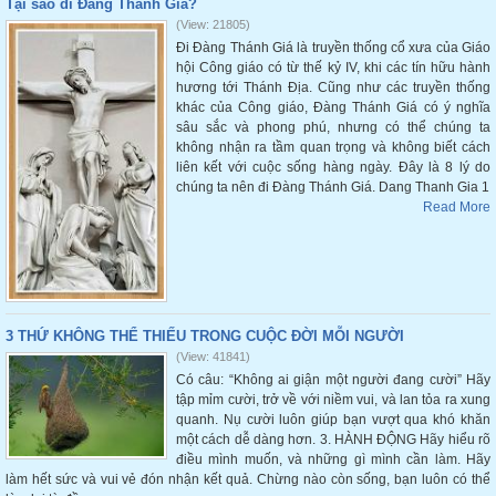
Tại sao đi Đàng Thánh Giá?
(View: 21805)
Đi Đàng Thánh Giá là truyền thống cổ xưa của Giáo
hội Công giáo có từ thế kỷ IV, khi các tín hữu hành
hương tới Thánh Địa. Cũng như các truyền thống
khác của Công giáo, Đàng Thánh Giá có ý nghĩa
sâu sắc và phong phú, nhưng có thể chúng ta
không nhận ra tầm quan trọng và không biết cách
liên kết với cuộc sống hàng ngày. Đây là 8 lý do
chúng ta nên đi Đàng Thánh Giá. Dang Thanh Gia 1
Read More
3 THỨ KHÔNG THỂ THIẾU TRONG CUỘC ĐỜI MỖI NGƯỜI
(View: 41841)
Có câu: “Không ai giận một người đang cười” Hãy
tập mỉm cười, trở về với niềm vui, và lan tỏa ra xung
quanh. Nụ cười luôn giúp bạn vượt qua khó khăn
một cách dễ dàng hơn. 3. HÀNH ĐỘNG Hãy hiểu rõ
điều mình muốn, và những gì mình cần làm. Hãy
làm hết sức và vui vẻ đón nhận kết quả. Chừng nào còn sống, bạn luôn có thể