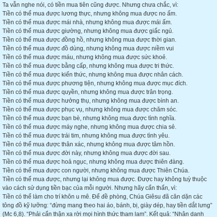
Ta vẫn nghe nói, có tiền mua tiên cũng được. Nhưng chưa chắc, vì:
Tiền có thể mua được lương thực, nhưng không mua được no ấm.
Tiền có thể mua được mái nhà, nhưng không mua được mái ấm.
Tiền có thể mua được giường, nhưng không mua được giấc ngủ.
Tiền có thể mua được đồng hồ, nhưng không mua được thời gian.
Tiền có thể mua được đồ dùng, nhưng không mua được niềm vui
Tiền có thể mua được máu, nhưng không mua được sức khoẻ.
Tiền có thể mua được bằng cấp, nhưng không mua được tri thức.
Tiền có thể mua được kiến thức, nhưng không mua được nhân cách.
Tiền có thể mua được phương tiện, nhưng không mua được mục đích.
Tiền có thể mua được quyền, nhưng không mua được trân trọng.
Tiền có thể mua được hưởng thụ, nhưng không mua được bình an.
Tiền có thể mua được phục vụ, nhưng không mua được chăm sóc.
Tiền có thể mua được bạn bè, nhưng không mua được tình nghĩa.
Tiền có thể mua được máy nghe, nhưng không mua được chia sẻ.
Tiền có thể mua được trái tim, nhưng không mua được tình yêu.
Tiền có thể mua được thân xác, nhưng không mua được tâm hồn.
Tiền có thể mua được đời này, nhưng không mua được đời sau.
Tiền có thể mua được hoả ngục, nhưng không mua được thiên đàng.
Tiền có thể mua được con người, nhưng không mua được Thiên Chúa.
Tiền có thể mua được, nhưng lại không mua được. Được hay không tuỳ thuộc
vào cách sử dụng tiền bạc của mỗi người. Nhưng hãy cẩn thẩn, vì:
Tiền có thể làm cho trí khôn u mê. Để đề phòng, Chúa Giêsu đã căn dặn các
tông đồ kỹ lưỡng: “đừng mang theo hai áo, bánh, bị, giày dép, hay tiền dắt lưng”
(Mc 6,8). “Phải cẩn thận xa rời mọi hình thức tham lam”. Kết quả: “Nhân danh