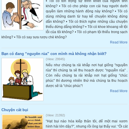
• Tôi có tôn trọng sự trinh khiết của người tình
không? • Tôi có cho phép con cái hay người dưới
quyền làm những hành động này không? • Tôi có
dùng những danh từ hay kể chuyện không đứng
đắn không? • Tôi có thích nghe những câu chuyện
thiếu đứng đắng không? • Tôi có khoe khoang về tội
lỗi của tôi không? • Tôi có phạm tội thiếu trong sạch
không? • Tôi có say sưa rượu chè không?
Read More
Bạn có đang “nguyền rủa” con mình mà không nhận biết?
(View: 29945)
Nếu như chúng ta rải khắp nơi hạt giống "nguyền
rủa" thì chúng ta sẽ thu hoạch được "nguyền rủa" .
Còn nếu chúng ta rải khắp nơi hạt giống "chúc
phúc" thì đương nhiên thứ mà chúng ta thu hoạch
được sẽ là "chúc phúc"!
Read More
Chuyện cát bụi
(View: 21392)
“Hạt bụi nào hóa kiếp thân tôi, để một mai vươn
hình hài lớn dậy?”, nhưng rồi ông lại thấy vui: “Ôi cát