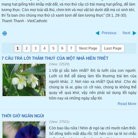
mang hạt giống trên khắp mặt đất, và mọi thứ cây có trái mang hạt giống, để làm
lương thực. Còn mọi loài dã thú, chim trời và mọi vật bò dưới đất mà có sinh khí,
thì Ta ban cho chúng mọi thứ cỏ xanh tươi để làm lương thực” (St 1, 28-30).
Thanh Thanh - VietCatholic
Previous
Next
1
2
3
4
5
6
7
Next Page
Last Page
7 CÂU TRẢ LỜI THÂM THUÝ CỦA MỘT NHÀ HIỀN TRIẾT
(View: 22529)
1.Vật gì sắc bén nhất? Đó là lưỡi của con người.
Lưỡi có thể dễ dàng làm tổn thương trái tim của
người khác. 2. Nơi nào xa nhất? Quá khứ. Cho dù
chúng ta là ai, giàu có cỡ nào, chúng ta không thể
quay về quá khứ, vậy nên phải sử dụng tốt ngày
hôm nay và những ngày sắp tới.
Read More
THỜI GIỜ NGẮN NGỦI
(View: 37501)
Còn bao lâu nữa ! Nhìn đi ngó lại chỉ mười năm thôi.
Số đông biến mất đâu rồi; Số hên còn lại lẻ loi chắc