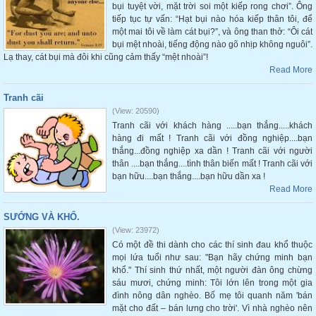
bụi tuyệt vời, mặt trời soi một kiếp rong chơi”. Ông
tiếp tục tự vấn: “Hạt bụi nào hóa kiếp thân tôi, để
một mai tôi về làm cát bụi?”, và ông than thở: “Ôi cát
bụi mệt nhoài, tiếng động nào gõ nhịp không nguôi”.
Lạ thay, cát bụi mà đôi khi cũng cảm thấy “mệt nhoài”!
Read More
Tranh cãi
(View: 20590)
Tranh cãi với khách hàng .....bạn thắng.....khách
hàng đi mất ! Tranh cãi với đồng nghiệp....bạn
thắng...đồng nghiệp xa dần ! Tranh cãi với người
thân ....bạn thắng....tình thân biến mất ! Tranh cãi với
bạn hữu....bạn thắng....bạn hữu dần xa !
Read More
SƯỚNG VÀ KHỔ.
(View: 23972)
Có một đề thi dành cho các thí sinh đau khổ thuộc
mọi lứa tuổi như sau: "Bạn hãy chứng minh bạn
khổ." Thí sinh thứ nhất, một người đàn ông chừng
sáu mươi, chứng minh: Tôi lớn lên trong một gia
đình nông dân nghèo. Bố mẹ tôi quanh năm 'bán
mặt cho đất – bán lưng cho trời'. Vì nhà nghèo nên