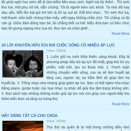
tôi phải nghỉ học sớm để đi làm kiếm tiền mưu sinh. Nghĩ mà tủi thân!... Thí sinh
thứ hai, một phụ nữ trẻ, dẫn chứng: Tôi là người kém sức khoẻ. Từ nhỏ đã hay
đau yếu. Mỗi lần trái gió trở trời là tôi lại xụt xịt. Rất khó chịu!... Thí sinh thứ ba,
một thanh niên tuổi chừng hăm mấy, viết ngay không chần chừ: Tôi chẳng có tài
cán gì. Giữa đám đông bạn bè, tôi chẳng biết ca hát. Mấy đứa bạn cứ trêu chọc
bảo tôi giọng ngang như cua bò. Bực tức và chán ghê!...
Read More
20 LỜI KHUYÊN HỮU ÍCH KHI CUỘC SỐNG CÓ NHIỀU ÁP LỰC
(View: 33633)
1. Luôn giữ nụ cười thân thiện, sảng khoái. Đây là
phương pháp tiêu trừ áp lực tốt nhất, giúp trút bỏ ưu
phiền, mệt mỏi, tạo sự thoải mái. 2. Tranh luận
những chuyện viển vông, cao xa sẽ làm huyết áp
tăng cao; ngược lại, sự trầm tĩnh sẽ giúp làm hạ
huyết áp. 3. Tiếng nhạc nhẹ nhàng giúp giảm áp lực. Bạn có thể nghe hòa nhạc
bằng piano, guitar hoặc các loại nhạc cụ khác để giải tỏa tâm trạng không yên.
4. Đọc sách báo không những hoãn giải áp lực mà còn giúp con người tiếp thu
thêm kiến thức và tăng sự hứng thú.
Read More
HÃY DÂNG TẤT CẢ CHO CHÚA.
(View: 25266)
Tha thứ và quên đi là một trong những điều khó