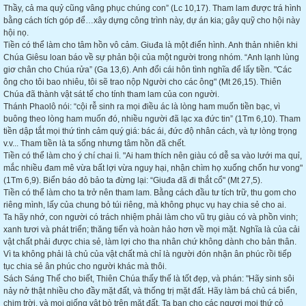
Thầy, cả ma quỷ cũng vâng phục chúng con” (Lc 10,17). Tham lam được trá hình
bằng cách tích góp để…xây dựng công trình này, dự án kia; gây quỹ cho hội này
hội nọ.
Tiền có thể làm cho tâm hồn vô cảm. Giuđa là một điển hình. Anh thản nhiên khi
Chúa Giêsu loan báo về sự phản bội của một người trong nhóm. “Anh lạnh lùng
giơ chân cho Chúa rửa” (Ga 13,6). Anh đổi cái hôn tình nghĩa để lấy tiền. "Các
ông cho tôi bao nhiêu, tôi sẽ trao nộp Người cho các ông" (Mt 26,15). Thiên
Chúa đã thành vật sát tế cho tính tham lam của con người.
Thánh Phaolô nói: “cội rễ sinh ra mọi điều ác là lòng ham muốn tiền bạc, vì
buông theo lòng ham muốn đó, nhiều người đã lạc xa đức tin” (1Tm 6,10). Tham
tiền dập tắt mọi thứ tình cảm quý giá: bác ái, đức độ nhân cách, và tự lòng trọng
v.v... Tham tiền là ta sống nhưng tâm hồn đã chết.
Tiền có thể làm cho ý chí chai lì. "Ai ham thích nên giàu có dễ sa vào lưới ma quỉ,
mắc nhiều đam mê vừa bất lợi vừa nguy hại, nhận chìm họ xuống chốn hư vong"
(1Tm 6,9). Biển báo đỏ bảo ta đừng lại: “Giuđa đã đi thắt cổ" (Mt 27,5).
Tiền có thể làm cho ta trở nên tham lam. Bằng cách đầu tư tích trữ, thu gom cho
riêng mình, lấy của chung bỏ túi riêng, mà không phục vụ hay chia sẻ cho ai.
Ta hãy nhớ, con người có trách nhiệm phải làm cho vũ trụ giàu có và phồn vinh;
xanh tươi và phát triển; thăng tiến và hoàn hảo hơn về mọi mặt. Nghĩa là của cải
vật chất phải được chia sẻ, làm lợi cho tha nhân chứ không dành cho bản thân.
Vì ta không phải là chủ của vật chất mà chỉ là người đón nhận ân phúc rồi tiếp
tục chia sẻ ân phúc cho người khác mà thôi.
Sách Sáng Thế cho biết, Thiên Chúa thấy thế là tốt đẹp, và phán: "Hãy sinh sôi
nảy nở thật nhiều cho đầy mặt đất, và thống trị mặt đất. Hãy làm bá chủ cá biển,
chim trời, và mọi giống vật bò trên mặt đất. Ta ban cho các ngươi mọi thứ cỏ