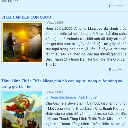
làm lại từ đầu.
Read More
CHÚA CẦN ĐẾN CON NGƯỜI.
(View: 21698)
Hôm 20/09/2000, Antonio Mancuso đã chính thức
đến trình diện tại một dòng tu ở Milan, bắt đầu cuộc
đời một tu sĩ. Antonio cho biết anh đã thấy mình có
ơn gọi linh mục từ ngày còn là cậu bé giúp lễ, đã
suy nghĩ trong bao năm về vấn đề này và trằn trọc
rất nhiều sau khi theo dõi các bài thuyết giảng của
Đức Thánh Cha trong Đại Hội Giới Trẻ Thế Giới Lần
Thứ 15.
Read More
Tổng Lãnh Thiên Thần Micae phù hộ con người trong cuộc sống và
trong giờ lâm tử
(View: 31957)
Sr. Jean Berchmans Minh Nguyệt
Cha Gabriele Bove thành Campobasso làm chứng:
- Một trong những lý do khiến Cha thánh Pio luôn
khẩn cầu sự giúp đỡ và nhận được sự bảo trợ đặc
biệt của Thánh Tổng Lãnh Thiên Thần Micae, đó là
ngài xin Thánh Tổng Lãnh Thiên Thần Micae gìn