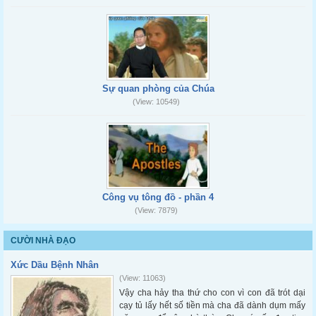
Sự quan phòng của Chúa
(View: 10549)
Công vụ tông đồ - phần 4
(View: 7879)
CƯỜI NHÀ ĐẠO
Xức Dầu Bệnh Nhân
(View: 11063)
Vậy cha hảy tha thứ cho con vì con đã trót dại
cạy tủ lấy hết số tiền mà cha đã dành dụm mấy