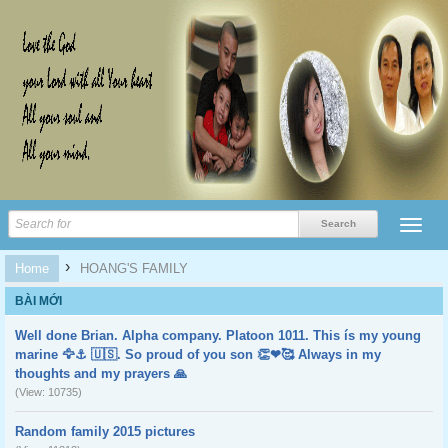
›
Home
HOANG'S FAMILY
BÀI MỚI
Well done Brian. Alpha company. Platoon 1011. This ís my young
marine 🦅⚓️ 🇺🇸. So proud of you son 👏❤🥰 Always in my
thoughts and my prayers 🙏
(View: 10735)
Random family 2015 pictures