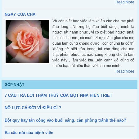
Read More
NGÀY CỦA CHA.
Và còn biết bao việc làm khiến cho cha mẹ phải
đau lòng . Nhưng họ đâu biết rằng , mình là
người rất hạnh phúc , vì có biết bao người phải
mồ côi cha mẹ , có muốn được cảm giác cha mẹ
quan tâm cũng không được , còn chúng ta có thì
không hề biết trân trọng, lại cho rằng cha mẹ
thật phiền phức lúc nào cũng không cho ta làm
việc này , làm việc kia .Bên cạnh đó cũng có
nhiều bạn rất hiếu thảo với cha mẹ mình.
Read More
GÓP NHẶT
7 CÂU TRẢ LỜI THÂM THUÝ CỦA MỘT NHÀ HIỀN TRIẾT
NỖ LỰC CẢ ĐỜI VÌ ĐIỀU GÌ ?
Đột quỵ hay tấn công vào buổi sáng, cần phòng tránh thế nào?
Ba câu nói của bệnh viện