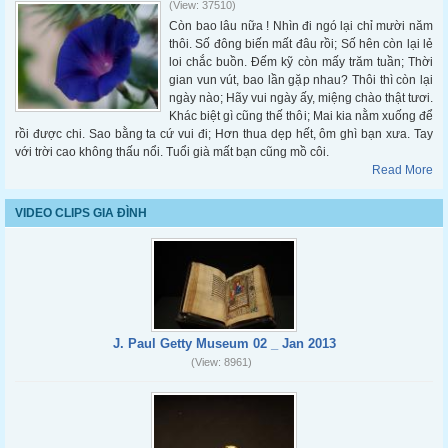
(View: 37510)
Còn bao lâu nữa ! Nhìn đi ngó lại chỉ mười năm
thôi. Số đông biến mất đâu rồi; Số hên còn lại lẻ
loi chắc buồn. Đếm kỹ còn mấy trăm tuần; Thời
gian vun vút, bao lần gặp nhau? Thôi thì còn lại
ngày nào; Hãy vui ngày ấy, miệng chào thật tươi.
Khác biệt gì cũng thế thôi; Mai kia nằm xuống để
rồi được chi. Sao bằng ta cứ vui đi; Hơn thua dẹp hết, ôm ghì bạn xưa. Tay
với trời cao không thấu nổi. Tuổi già mất bạn cũng mồ côi.
Read More
VIDEO CLIPS GIA ĐÌNH
J. Paul Getty Museum 02 _ Jan 2013
(View: 8961)