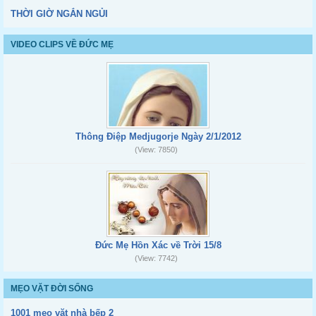
THỜI GIỜ NGẮN NGỦI
VIDEO CLIPS VỀ ĐỨC MẸ
Thông Điệp Medjugorje Ngày 2/1/2012
(View: 7850)
Đức Mẹ Hồn Xác về Trời 15/8
(View: 7742)
MẸO VẶT ĐỜI SỐNG
1001 mẹo vặt nhà bếp 2