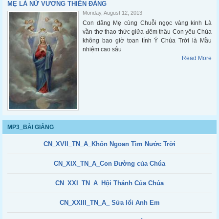
MẸ LÀ NỮ VƯƠNG THIÊN ĐÀNG
Monday, August 12, 2013
Con dâng Mẹ cùng Chuỗi ngọc vàng kinh Là
vần thơ thao thức giữa đêm thâu Con yêu Chúa
không bao giờ toan tính Ý Chúa Trời là Mầu
nhiệm cao sâu
Read More
MP3_BÀI GIẢNG
CN_XVII_TN_A_Khôn Ngoan Tìm Nước Trời
CN_XIX_TN_A_Con Đường của Chúa
CN_XXI_TN_A_Hội Thánh Của Chúa
CN_XXIII_TN_A_ Sửa lổi Anh Em