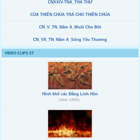
CNXXIV-TNA_THA THỨ
CỦA THIÊN CHÚA TRẢ CHO THIÊN CHÚA
CN_V_TN_Năm A_Muối Cho Đời
CN_VII_TN_Năm A_Sống Yêu Thương
VIDEO CLIPS ST
Hình khổ các Đẳng Linh Hồn
(View: 13591)