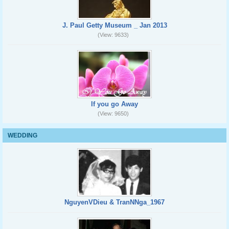
J. Paul Getty Museum _ Jan 2013
(View: 9633)
If you go Away
(View: 9650)
WEDDING
NguyenVDieu & TranNNga_1967