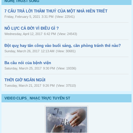
NGHỆ THUẬT SỐNG
7 CÂU TRẢ LỜI THÂM THUÝ CỦA MỘT NHÀ HIỀN TRIẾT
Friday, February 5, 2021
3:31 PM
(View: 22541)
NỖ LỰC CẢ ĐỜI VÌ ĐIỀU GÌ ?
Wednesday, April 12, 2017
6:42 PM
(View: 24543)
Đột quỵ hay tấn công vào buổi sáng, cần phòng tránh thế nào?
Sunday, March 26, 2017
12:13 AM
(View: 30681)
Ba câu nói của bệnh viện
Saturday, March 25, 2017
9:30 PM
(View: 19336)
THỜI GIỜ NGẮN NGỦI
Tuesday, March 21, 2017
9:26 PM
(View: 37510)
VIDEO CLIPS_ NHẠC TRỰC TUYẾN ST