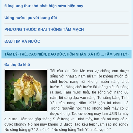
5 loại ung thư khó phát hiện sớm hiện nay
Uống nước lọc với bụng đói
PHƯƠNG THUỐC KHAI THÔNG TÂM MẠCH
ĐAU TIM VÀ NƯỚC
TÂM LÝ (TRẺ, CAO NIÊN, ĐẠO ĐỨC, HÔN NHÂN, XÃ HỘI ... TÂM SINH LÝ)
Đa thọ đa khổ
Tôi cầu xin: “Xin Mẹ cho vợ chồng con được
sống với nhau 5 năm nữa.” Tôi không muốn tôi
chết trước nàng, tôi không muốn nàng chết
trước tôi. Nàng chết trước tôi không biết tôi sống
ra sao. Tám mươi tuổi, tôi sống với nàng 60
năm, tôi sống dựa vào nàng. Tôi sống bằng Tình
Yêu của nàng. Năm 1976 gặp lại nhau, Lê
Trọng Nguyễn nói: “Tao không biết mày có đi
được không. Tao cứ tưởng mày làm USIS là mày
đi được. Hôm tao gặp thằng S. ở trong khu nhà mày, tao hỏi nó mày có đi
được không? Nó nói mày không đi được. Tao kêu lên: “Làm sao nó sống?
Nó sống bằng gì? ” S. nó nói: “Nó sống bằng Tình Yêu của vợ nó.”