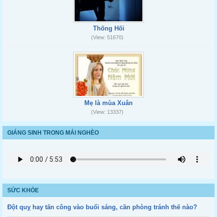
Thống Hối
(View: 51670)
Mẹ là mùa Xuân
(View: 13337)
GIÁNG SINH TRONG MÁI NGHÈO
SỨC KHỎE
Đột quỵ hay tấn công vào buổi sáng, cần phòng tránh thế nào?