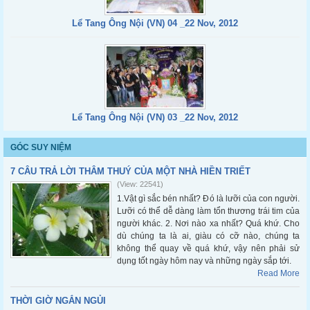
Lể Tang Ông Nội (VN) 04 _22 Nov, 2012
Lể Tang Ông Nội (VN) 03 _22 Nov, 2012
GÓC SUY NIỆM
7 CÂU TRẢ LỜI THÂM THUÝ CỦA MỘT NHÀ HIỀN TRIẾT
(View: 22541)
1.Vật gì sắc bén nhất? Đó là lưỡi của con người.
Lưỡi có thể dễ dàng làm tổn thương trái tim của
người khác. 2. Nơi nào xa nhất? Quá khứ. Cho
dù chúng ta là ai, giàu có cỡ nào, chúng ta
không thể quay về quá khứ, vậy nên phải sử
dụng tốt ngày hôm nay và những ngày sắp tới.
Read More
THỜI GIỜ NGẮN NGỦI