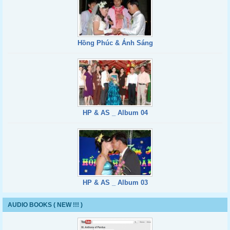
Hồng Phúc & Ánh Sáng
HP & AS _ Album 04
HP & AS _ Album 03
AUDIO BOOKS ( NEW !!! )