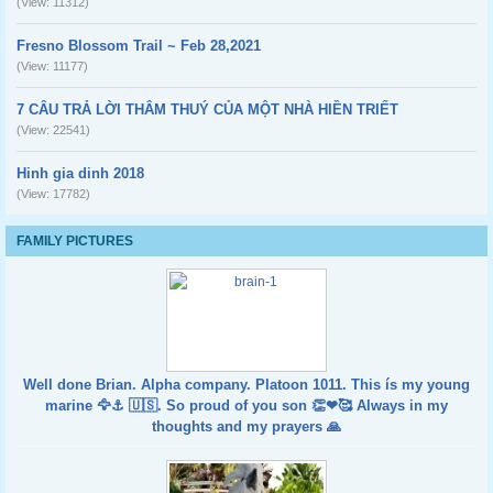
(View: 11312)
Fresno Blossom Trail ~ Feb 28,2021
(View: 11177)
7 CÂU TRẢ LỜI THÂM THUÝ CỦA MỘT NHÀ HIỀN TRIẾT
(View: 22541)
Hinh gia dinh 2018
(View: 17782)
FAMILY PICTURES
Well done Brian. Alpha company. Platoon 1011. This ís my young
marine 🦅⚓️ 🇺🇸. So proud of you son 👏❤🥰 Always in my
thoughts and my prayers 🙏