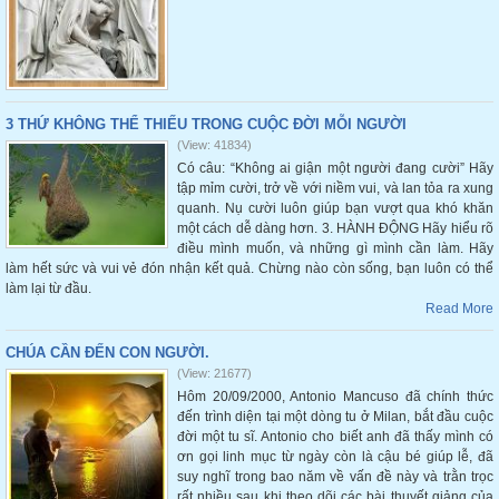
3 THỨ KHÔNG THỂ THIẾU TRONG CUỘC ĐỜI MỖI NGƯỜI
(View: 41834)
Có câu: “Không ai giận một người đang cười” Hãy
tập mỉm cười, trở về với niềm vui, và lan tỏa ra xung
quanh. Nụ cười luôn giúp bạn vượt qua khó khăn
một cách dễ dàng hơn. 3. HÀNH ĐỘNG Hãy hiểu rõ
điều mình muốn, và những gì mình cần làm. Hãy
làm hết sức và vui vẻ đón nhận kết quả. Chừng nào còn sống, bạn luôn có thể
làm lại từ đầu.
Read More
CHÚA CẦN ĐẾN CON NGƯỜI.
(View: 21677)
Hôm 20/09/2000, Antonio Mancuso đã chính thức
đến trình diện tại một dòng tu ở Milan, bắt đầu cuộc
đời một tu sĩ. Antonio cho biết anh đã thấy mình có
ơn gọi linh mục từ ngày còn là cậu bé giúp lễ, đã
suy nghĩ trong bao năm về vấn đề này và trằn trọc
rất nhiều sau khi theo dõi các bài thuyết giảng của