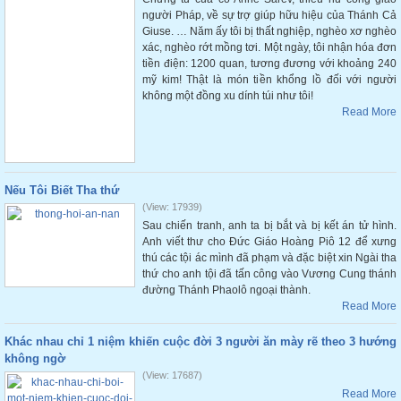
người Pháp, về sự trợ giúp hữu hiệu của Thánh Cả
Giuse. … Năm ấy tôi bị thất nghiệp, nghèo xơ nghèo
xác, nghèo rớt mồng tơi. Một ngày, tôi nhận hóa đơn
tiền điện: 1200 quan, tương đương với khoảng 240
mỹ kim! Thật là món tiền khổng lồ đối với người
không một đồng xu dính túi như tôi!
Read More
Nếu Tôi Biết Tha thứ
(View: 17939)
Sau chiến tranh, anh ta bị bắt và bị kết án tử hình.
Anh viết thư cho Đức Giáo Hoàng Piô 12 để xưng
thú các tội ác mình đã phạm và đặc biệt xin Ngài tha
thứ cho anh tội đã tấn công vào Vương Cung thánh
đường Thánh Phaolô ngoại thành.
Read More
Khác nhau chỉ 1 niệm khiến cuộc đời 3 người ăn mày rẽ theo 3 hướng
không ngờ
(View: 17687)
Read More