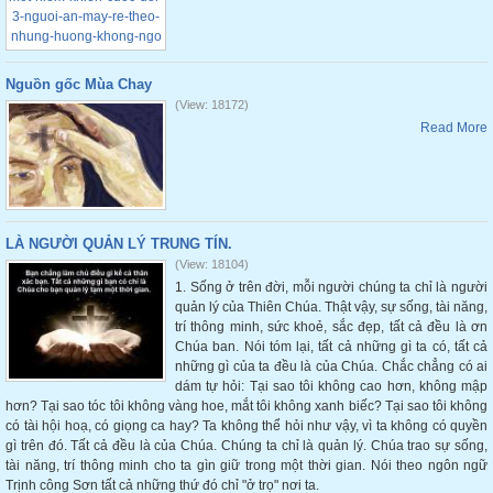
Nguồn gốc Mùa Chay
(View: 18172)
Read More
LÀ NGƯỜI QUẢN LÝ TRUNG TÍN.
(View: 18104)
1. Sống ở trên đời, mỗi người chúng ta chỉ là người
quản lý của Thiên Chúa. Thật vậy, sự sống, tài năng,
trí thông minh, sức khoẻ, sắc đẹp, tất cả đều là ơn
Chúa ban. Nói tóm lại, tất cả những gì ta có, tất cả
những gì của ta đều là của Chúa. Chắc chẳng có ai
dám tự hỏi: Tại sao tôi không cao hơn, không mập
hơn? Tại sao tóc tôi không vàng hoe, mắt tôi không xanh biếc? Tại sao tôi không
có tài hội hoạ, có giọng ca hay? Ta không thể hỏi như vậy, vì ta không có quyền
gì trên đó. Tất cả đều là của Chúa. Chúng ta chỉ là quản lý. Chúa trao sự sống,
tài năng, trí thông minh cho ta gìn giữ trong một thời gian. Nói theo ngôn ngữ
Trịnh công Sơn tất cả những thứ đó chỉ "ở trọ" nơi ta.