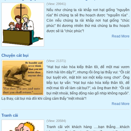
(View: 29941)
Nếu như chúng ta rải khắp nơi hạt giống "nguyền
rủa" thì chúng ta sẽ thu hoạch được "nguyền rủa" .
Còn nếu chúng ta rải khắp nơi hạt giống "chúc
phúc" thì đương nhiên thứ mà chúng ta thu hoạch
được sẽ là "chúc phúc"!
Read More
Chuyện cát bụi
(View: 21371)
“Hạt bụi nào hóa kiếp thân tôi, để một mai vươn
hình hài lớn dậy?”, nhưng rồi ông lại thấy vui: “Ôi cát
bụi tuyệt vời, mặt trời soi một kiếp rong chơi”. Ông
tiếp tục tự vấn: “Hạt bụi nào hóa kiếp thân tôi, để
một mai tôi về làm cát bụi?”, và ông than thở: “Ôi cát
bụi mệt nhoài, tiếng động nào gõ nhịp không nguôi”.
Lạ thay, cát bụi mà đôi khi cũng cảm thấy “mệt nhoài”!
Read More
Tranh cãi
(View: 20584)
Tranh cãi với khách hàng .....bạn thắng.....khách