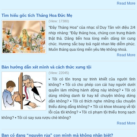
Read More
Tìm hiểu gốc tích Tháng Hoa Đức Mẹ
(View: 17380)
"Đây Tháng Hoa" của nhạc sĩ Duy Tân với điệu 2/4
nhịp nhàng: "Đây tháng hoa, chúng con trung thành
thật thà. Dâng tiến hoa lòng mến dâng lời cung
chúc. Hương sắc bay toả ngát nhan Mẹ diễm phúc.
Muôn tháng qua lòng mến yêu Mẹ không nhoà.
Read More
Bản hướng dẫn xét mình và cách thức xưng tội
(View: 22045)
• Tôi có tôn trọng sự trinh khiết của người tình
không? • Tôi có cho phép con cái hay người dưới
quyền làm những hành động này không? • Tôi có
dùng những danh từ hay kể chuyện không đứng
đắn không? • Tôi có thích nghe những câu chuyện
thiếu đứng đắng không? • Tôi có khoe khoang về tội
lỗi của tôi không? • Tôi có phạm tội thiếu trong sạch
không? • Tôi có say sưa rượu chè không?
Read More
Bạn có đang “nguyền rủa” con mình mà không nhận biết?