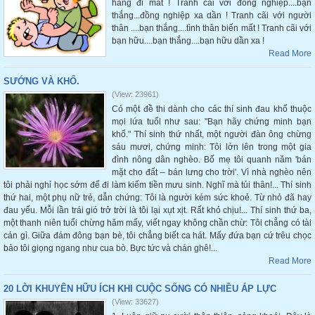
hàng đi mất ! Tranh cãi với đồng nghiệp....bạn
thắng...đồng nghiệp xa dần ! Tranh cãi với người
thân ....bạn thắng....tình thân biến mất ! Tranh cãi với
bạn hữu....bạn thắng....bạn hữu dần xa !
Read More
SƯỚNG VÀ KHỔ.
(View: 23961)
Có một đề thi dành cho các thí sinh đau khổ thuộc
mọi lứa tuổi như sau: "Bạn hãy chứng minh bạn
khổ." Thí sinh thứ nhất, một người đàn ông chừng
sáu mươi, chứng minh: Tôi lớn lên trong một gia
đình nông dân nghèo. Bố mẹ tôi quanh năm 'bán
mặt cho đất – bán lưng cho trời'. Vì nhà nghèo nên
tôi phải nghỉ học sớm để đi làm kiếm tiền mưu sinh. Nghĩ mà tủi thân!... Thí sinh
thứ hai, một phụ nữ trẻ, dẫn chứng: Tôi là người kém sức khoẻ. Từ nhỏ đã hay
đau yếu. Mỗi lần trái gió trở trời là tôi lại xụt xịt. Rất khó chịu!... Thí sinh thứ ba,
một thanh niên tuổi chừng hăm mấy, viết ngay không chần chừ: Tôi chẳng có tài
cán gì. Giữa đám đông bạn bè, tôi chẳng biết ca hát. Mấy đứa bạn cứ trêu chọc
bảo tôi giọng ngang như cua bò. Bực tức và chán ghê!...
Read More
20 LỜI KHUYÊN HỮU ÍCH KHI CUỘC SỐNG CÓ NHIỀU ÁP LỰC
(View: 33627)