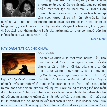
1. Luôn giữ nụ cười thân thiện, sảng khoái. Đây là
phương pháp tiêu trừ áp lực tốt nhất, giúp trút bỏ ưu
phiền, mệt mỏi, tạo sự thoải mái. 2. Tranh luận
những chuyện viển vông, cao xa sẽ làm huyết áp
tăng cao; ngược lại, sự trầm tĩnh sẽ giúp làm hạ
huyết áp. 3. Tiếng nhạc nhẹ nhàng giúp giảm áp lực. Bạn có thể nghe hòa nhạc
bằng piano, guitar hoặc các loại nhạc cụ khác để giải tỏa tâm trạng không yên.
4. Đọc sách báo không những hoãn giải áp lực mà còn giúp con người tiếp thu
thêm kiến thức và tăng sự hứng thú.
Read More
HÃY DÂNG TẤT CẢ CHO CHÚA.
(View: 25264)
Tha thứ và quên đi là một trong những điều khó
thực hiện nhất đối với một người. Nhưng mỗi khi
chúng ta dâng những nỗi đau của chúng ta lên
Thiên Chúa và nói: “Lạy Chúa Giêsu, xin hãy giữ
lấy. Con không muốn giữ nữa, con chán nó lắm rồi”,
Ngài sẽ đắp lên vết thương, lên những tổn thương, những đau đớn của chúng ta
bằng tình yêu của Ngài và làm cho chúng ta khoẻ mạnh trở lại. Thiên Chúa hiểu
rõ mọi hoàn cảnh và trái tim của mỗi người. Có lẽ chúng ta không thể nào hiểu
được tại sao ai đó lại xử sự theo cách này, hoặc tại sao họ lại làm điều như thế
đối với chúng ta, nhưng không cần phải hiểu, chỉ cần tha thứ. Tuy nhiên, việc tha
thứ thường rất khó; nó không thể đến một cách tự nhiên. Đó là lý do tại sao Chúa
nói chúng ta cần Ngài trợ giúp để có thể làm được điều ấy. Chúng ta có được