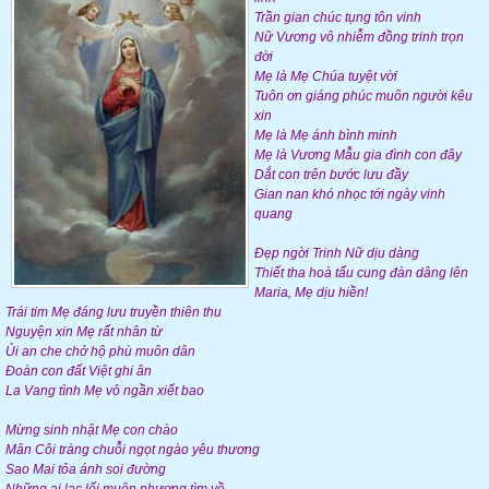
Trần gian chúc tụng tôn vinh
Nữ Vương vô nhiễm đồng trinh trọn
đời
Mẹ là Mẹ Chúa tuyệt vời
Tuôn ơn giáng phúc muôn người kêu
xin
Mẹ là Mẹ ánh bình minh
Mẹ là Vương Mẫu gia đình con đây
Dắt con trên bước lưu đầy
Gian nan khó nhọc tới ngày vinh
quang
Đẹp ngời Trinh Nữ dịu dàng
Thiết tha hoà tấu cung đàn dâng lên
Maria, Mẹ dịu hiền!
Trái tim Mẹ đáng lưu truyền thiên thu
Nguyện xin Mẹ rất nhân từ
Ủi an che chở hộ phù muôn dân
Đoàn con đất Việt ghi ân
La Vang tình Mẹ vô ngần xiết bao
Mừng sinh nhật Mẹ con chào
Mân Côi tràng chuỗi ngọt ngào yêu thương
Sao Mai tỏa ánh soi đường