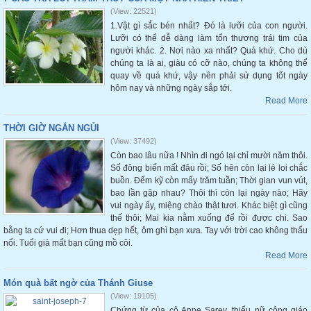
(View: 22521)
1.Vật gì sắc bén nhất? Đó là lưỡi của con người.
Lưỡi có thể dễ dàng làm tổn thương trái tim của
người khác. 2. Nơi nào xa nhất? Quá khứ. Cho dù
chúng ta là ai, giàu có cỡ nào, chúng ta không thể
quay về quá khứ, vậy nên phải sử dụng tốt ngày
hôm nay và những ngày sắp tới.
Read More
THỜI GIỜ NGẮN NGỦI
(View: 37492)
Còn bao lâu nữa ! Nhìn đi ngó lại chỉ mười năm thôi.
Số đông biến mất đâu rồi; Số hên còn lại lẻ loi chắc
buồn. Đếm kỹ còn mấy trăm tuần; Thời gian vun vút,
bao lần gặp nhau? Thôi thì còn lại ngày nào; Hãy
vui ngày ấy, miệng chào thật tươi. Khác biệt gì cũng
thế thôi; Mai kia nằm xuống để rồi được chi. Sao
bằng ta cứ vui đi; Hơn thua dẹp hết, ôm ghì bạn xưa. Tay với trời cao không thấu
nổi. Tuổi già mất bạn cũng mồ côi.
Read More
Món quà bất ngờ của Thánh Giuse
(View: 19105)
Chứng từ của cô Anne Sarev, thiếu nữ công giáo