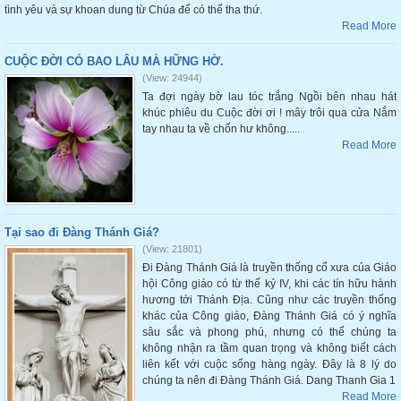
tình yêu và sự khoan dung từ Chúa để có thể tha thứ.
Read More
CUỘC ĐỜI CÓ BAO LÂU MÀ HỮNG HỜ.
(View: 24944)
Ta đợi ngày bờ lau tóc trắng Ngồi bên nhau hát
khúc phiêu du Cuộc đời ơi ! mây trôi qua cửa Nắm
tay nhau ta về chốn hư không.....
Read More
Tại sao đi Đàng Thánh Giá?
(View: 21801)
Đi Đàng Thánh Giá là truyền thống cổ xưa của Giáo
hội Công giáo có từ thế kỷ IV, khi các tín hữu hành
hương tới Thánh Địa. Cũng như các truyền thống
khác của Công giáo, Đàng Thánh Giá có ý nghĩa
sâu sắc và phong phú, nhưng có thể chúng ta
không nhận ra tầm quan trọng và không biết cách
liên kết với cuộc sống hàng ngày. Đây là 8 lý do
chúng ta nên đi Đàng Thánh Giá. Dang Thanh Gia 1
Read More