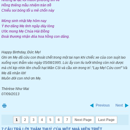
Những ai lạc lối muôn phương tìm về
Hồng thiêng mầu nhiệm tràn trề
Chiếu soi bóng tối u mê chốn này
Mừng sinh nhật Mẹ hôm nay
Ý thơ dâng Mẹ tình ngây đáy lòng
Ước mong Mẹ Chúa Hài Đồng
Đoái thương nhận đóa hoa hồng con dâng.
Happy Birthday, Đức Mẹ!
Ghi ơn Mẹ đã cứu con thoát chết trong một tai nạn khi chiếc xe của con suýt lao
xuống vực thẳm vào ngày 05/08/1995. Lúc ấy con líu lưỡi không còn nói được
mà chỉ kịp nhìn lên chuỗi hạt Mân Côi và cầu xin trong trí :"Lạy Mẹ! Cứu con!" Và
Mẹ đã nhận lời!
Muôn đới con nhớ ơn Mẹ.
Thérèse Như Mai
07/09/2013
Previous
Next
1
2
3
4
5
6
7
Next Page
Last Page
7 CÂU TRẢ LỜI THÂM THUÝ CỦA MỘT NHÀ HIỀN TRIẾT