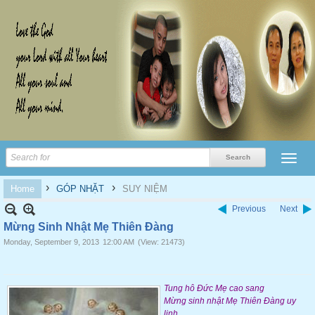
›
›
Home
GÓP NHẶT
SUY NIỆM
Previous
Next
Mừng Sinh Nhật Mẹ Thiên Đàng
Monday, September 9, 2013
12:00 AM
(View: 21473)
Tung hô Đức Mẹ cao sang
Mừng sinh nhật Mẹ Thiên Đàng uy
linh