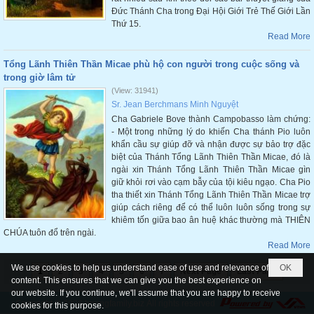
Đức Thánh Cha trong Đại Hội Giới Trẻ Thế Giới Lần
Thứ 15.
Read More
Tổng Lãnh Thiên Thần Micae phù hộ con người trong cuộc sống và
trong giờ lâm tử
(View: 31941)
Sr. Jean Berchmans Minh Nguyệt
Cha Gabriele Bove thành Campobasso làm chứng:
- Một trong những lý do khiến Cha thánh Pio luôn
khẩn cầu sự giúp đỡ và nhận được sự bảo trợ đặc
biệt của Thánh Tổng Lãnh Thiên Thần Micae, đó là
ngài xin Thánh Tổng Lãnh Thiên Thần Micae gìn
giữ khỏi rơi vào cạm bẫy của tội kiêu ngạo. Cha Pio
tha thiết xin Thánh Tổng Lãnh Thiên Thần Micae trợ
giúp cách riêng để có thể luôn luôn sống trong sự
khiêm tốn giữa bao ân huệ khác thường mà THIÊN
CHÚA tuôn đổ trên ngài.
Read More
We use cookies to help us understand ease of use and relevance of
OK
1
2
3
4
5
6
7
Next Page
Last Page
content. This ensures that we can give you the best experience on
our website. If you continue, we'll assume that you are happy to receive
Copyright © 2026
hoangfamily.biz
All rights reserved
cookies for this purpose.