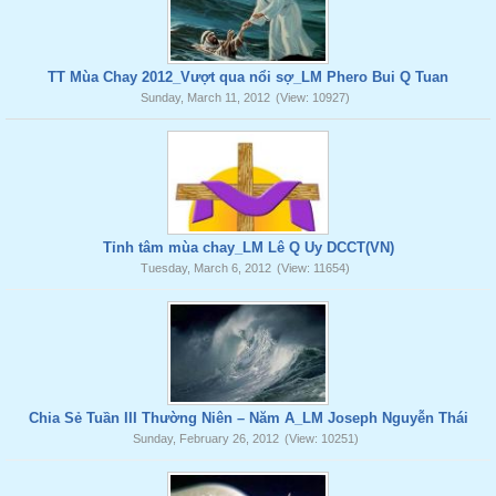
TT Mùa Chay 2012_Vượt qua nổi sợ_LM Phero Bui Q Tuan
Sunday, March 11, 2012
(View: 10927)
Tỉnh tâm mùa chay_LM Lê Q Uy DCCT(VN)
Tuesday, March 6, 2012
(View: 11654)
Chia Sẻ Tuần III Thường Niên – Năm A_LM Joseph Nguyễn Thái
Sunday, February 26, 2012
(View: 10251)