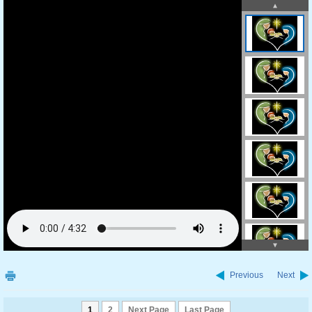
Previous
Next
1
2
Next Page
Last Page