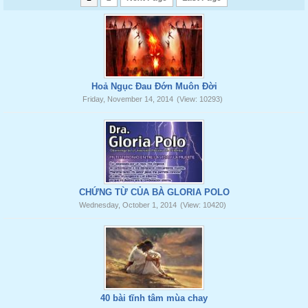
Hoả Ngục Đau Đớn Muôn Đời
Friday, November 14, 2014
(View: 10293)
CHỨNG TỪ CỦA BÀ GLORIA POLO
Wednesday, October 1, 2014
(View: 10420)
40 bài tĩnh tâm mùa chay