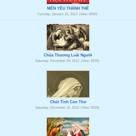
MẾN YÊU THÁNH THỂ
Tuesday, January 15, 2013
(View: 8890)
Chúa Thương Loài Người
Saturday, December 29, 2012
(View: 8376)
Chút Tình Con Thơ
Saturday, December 15, 2012
(View: 8329)