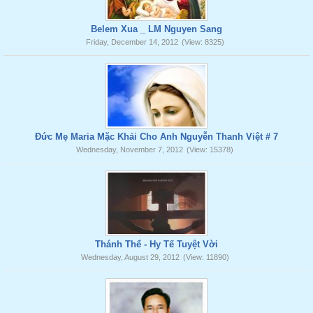
Belem Xua _ LM Nguyen Sang
Friday, December 14, 2012
(View: 8325)
Đức Mẹ Maria Mặc Khải Cho Anh Nguyễn Thanh Việt # 7
Wednesday, November 7, 2012
(View: 15378)
Thánh Thể - Hy Tế Tuyệt Vời
Wednesday, August 29, 2012
(View: 11890)