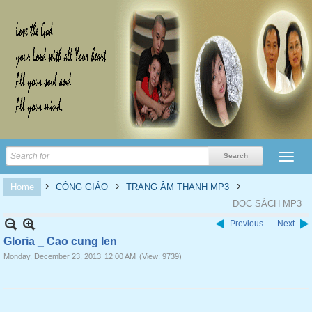
›
›
›
Home
CÔNG GIÁO
TRANG ÂM THANH MP3
ĐỌC SÁCH MP3
Previous
Next
Gloria _ Cao cung len
Monday, December 23, 2013
12:00 AM
(View: 9739)