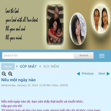
›
›
Home
GÓP NHẶT
SUY NIỆM
Previous
Next
Nếu một ngày nào
Wednesday, January 22, 2014
12:00 AM
(View: 18333)
Nếu một ngày nào đó, bạn cảm thấy thật buồn và muốn khóc..
Hãy gọi cho tôi!
Tôi không hứa sẽ làm cho bạn cười, nhưng biết đâu tôi sẽ khóc cùng bạn!