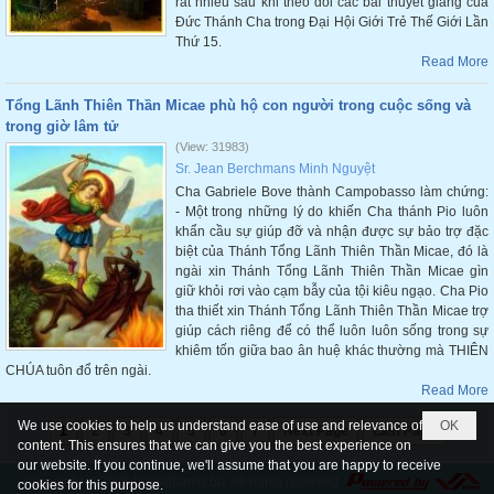
rất nhiều sau khi theo dõi các bài thuyết giảng của
Đức Thánh Cha trong Đại Hội Giới Trẻ Thế Giới Lần
Thứ 15.
Read More
Tổng Lãnh Thiên Thần Micae phù hộ con người trong cuộc sống và
trong giờ lâm tử
(View: 31983)
Sr. Jean Berchmans Minh Nguyệt
Cha Gabriele Bove thành Campobasso làm chứng:
- Một trong những lý do khiến Cha thánh Pio luôn
khẩn cầu sự giúp đỡ và nhận được sự bảo trợ đặc
biệt của Thánh Tổng Lãnh Thiên Thần Micae, đó là
ngài xin Thánh Tổng Lãnh Thiên Thần Micae gìn
giữ khỏi rơi vào cạm bẫy của tội kiêu ngạo. Cha Pio
tha thiết xin Thánh Tổng Lãnh Thiên Thần Micae trợ
giúp cách riêng để có thể luôn luôn sống trong sự
khiêm tốn giữa bao ân huệ khác thường mà THIÊN
CHÚA tuôn đổ trên ngài.
Read More
We use cookies to help us understand ease of use and relevance of
OK
1
2
3
4
5
6
7
Next Page
Last Page
content. This ensures that we can give you the best experience on
our website. If you continue, we'll assume that you are happy to receive
Copyright © 2026
hoangfamily.biz
All rights reserved
cookies for this purpose.