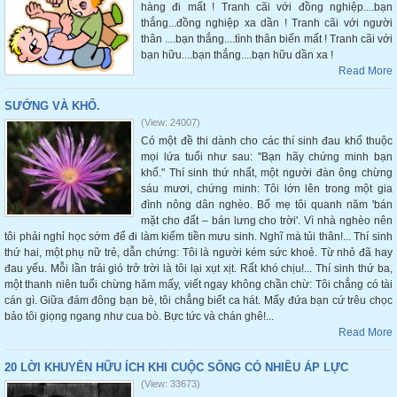
hàng đi mất ! Tranh cãi với đồng nghiệp....bạn
thắng...đồng nghiệp xa dần ! Tranh cãi với người
thân ....bạn thắng....tình thân biến mất ! Tranh cãi với
bạn hữu....bạn thắng....bạn hữu dần xa !
Read More
SƯỚNG VÀ KHỔ.
(View: 24007)
Có một đề thi dành cho các thí sinh đau khổ thuộc
mọi lứa tuổi như sau: "Bạn hãy chứng minh bạn
khổ." Thí sinh thứ nhất, một người đàn ông chừng
sáu mươi, chứng minh: Tôi lớn lên trong một gia
đình nông dân nghèo. Bố mẹ tôi quanh năm 'bán
mặt cho đất – bán lưng cho trời'. Vì nhà nghèo nên
tôi phải nghỉ học sớm để đi làm kiếm tiền mưu sinh. Nghĩ mà tủi thân!... Thí sinh
thứ hai, một phụ nữ trẻ, dẫn chứng: Tôi là người kém sức khoẻ. Từ nhỏ đã hay
đau yếu. Mỗi lần trái gió trở trời là tôi lại xụt xịt. Rất khó chịu!... Thí sinh thứ ba,
một thanh niên tuổi chừng hăm mấy, viết ngay không chần chừ: Tôi chẳng có tài
cán gì. Giữa đám đông bạn bè, tôi chẳng biết ca hát. Mấy đứa bạn cứ trêu chọc
bảo tôi giọng ngang như cua bò. Bực tức và chán ghê!...
Read More
20 LỜI KHUYÊN HỮU ÍCH KHI CUỘC SỐNG CÓ NHIỀU ÁP LỰC
(View: 33673)