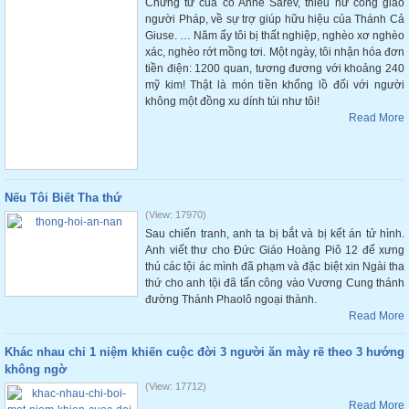
Chứng từ của cô Anne Sarev, thiếu nữ công giáo
người Pháp, về sự trợ giúp hữu hiệu của Thánh Cả
Giuse. … Năm ấy tôi bị thất nghiệp, nghèo xơ nghèo
xác, nghèo rớt mồng tơi. Một ngày, tôi nhận hóa đơn
tiền điện: 1200 quan, tương đương với khoảng 240
mỹ kim! Thật là món tiền khổng lồ đối với người
không một đồng xu dính túi như tôi!
Read More
Nếu Tôi Biết Tha thứ
(View: 17970)
Sau chiến tranh, anh ta bị bắt và bị kết án tử hình.
Anh viết thư cho Đức Giáo Hoàng Piô 12 để xưng
thú các tội ác mình đã phạm và đặc biệt xin Ngài tha
thứ cho anh tội đã tấn công vào Vương Cung thánh
đường Thánh Phaolô ngoại thành.
Read More
Khác nhau chỉ 1 niệm khiến cuộc đời 3 người ăn mày rẽ theo 3 hướng
không ngờ
(View: 17712)
Read More