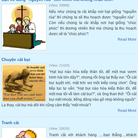
(View: 29968)
Nếu như chúng ta rải khắp nơi hạt giống "nguyền
rủa" thì chúng ta sẽ thu hoạch được "nguyền rủa" .
Còn nếu chúng ta rải khắp nơi hạt giống "chúc
phúc" thì đương nhiên thứ mà chúng ta thu hoạch
được sẽ là "chúc phúc"!
Read More
Chuyện cát bụi
(View: 21420)
“Hạt bụi nào hóa kiếp thân tôi, để một mai vươn
hình hài lớn dậy?”, nhưng rồi ông lại thấy vui: “Ôi cát
bụi tuyệt vời, mặt trời soi một kiếp rong chơi”. Ông
tiếp tục tự vấn: “Hạt bụi nào hóa kiếp thân tôi, để
một mai tôi về làm cát bụi?”, và ông than thở: “Ôi cát
bụi mệt nhoài, tiếng động nào gõ nhịp không nguôi”.
Lạ thay, cát bụi mà đôi khi cũng cảm thấy “mệt nhoài”!
Read More
Tranh cãi
(View: 20626)
Tranh cãi với khách hàng .....bạn thắng.....khách