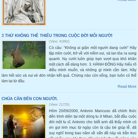
3 THỨ KHÔNG THỂ THIẾU TRONG CUỘC ĐỜI MỖI NGƯỜI
(View: 41882)
Có câu: “Không ai giận một người đang cười” Hãy
tập mỉm cười, trở về với niềm vui, và lan tỏa ra xung
quanh. Nụ cười luôn giúp bạn vượt qua khó khăn
một cách dễ dàng hơn. 3. HÀNH ĐỘNG Hãy hiểu rõ
điều mình muốn, và những gì mình cần làm. Hãy
làm hết sức và vui vẻ đón nhận kết quả. Chừng nào còn sống, bạn luôn có thể
làm lại từ đầu.
Read More
CHÚA CẦN ĐẾN CON NGƯỜI.
(View: 21725)
Hôm 20/09/2000, Antonio Mancuso đã chính thức
đến trình diện tại một dòng tu ở Milan, bắt đầu cuộc
đời một tu sĩ. Antonio cho biết anh đã thấy mình có
ơn gọi linh mục từ ngày còn là cậu bé giúp lễ, đã
suy nghĩ trong bao năm về vấn đề này và trằn trọc