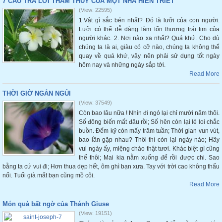
7 CÂU TRẢ LỜI THÂM THUÝ CỦA MỘT NHÀ HIỀN TRIẾT
(View: 22595)
1.Vật gì sắc bén nhất? Đó là lưỡi của con người.
Lưỡi có thể dễ dàng làm tổn thương trái tim của
người khác. 2. Nơi nào xa nhất? Quá khứ. Cho dù
chúng ta là ai, giàu có cỡ nào, chúng ta không thể
quay về quá khứ, vậy nên phải sử dụng tốt ngày
hôm nay và những ngày sắp tới.
Read More
THỜI GIỜ NGẮN NGỦI
(View: 37549)
Còn bao lâu nữa ! Nhìn đi ngó lại chỉ mười năm thôi.
Số đông biến mất đâu rồi; Số hên còn lại lẻ loi chắc
buồn. Đếm kỹ còn mấy trăm tuần; Thời gian vun vút,
bao lần gặp nhau? Thôi thì còn lại ngày nào; Hãy
vui ngày ấy, miệng chào thật tươi. Khác biệt gì cũng
thế thôi; Mai kia nằm xuống để rồi được chi. Sao
bằng ta cứ vui đi; Hơn thua dẹp hết, ôm ghì bạn xưa. Tay với trời cao không thấu
nổi. Tuổi già mất bạn cũng mồ côi.
Read More
Món quà bất ngờ của Thánh Giuse
(View: 19151)