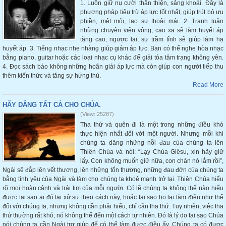
1. Luôn giữ nụ cười thân thiện, sảng khoái. Đây là
phương pháp tiêu trừ áp lực tốt nhất, giúp trút bỏ ưu
phiền, mệt mỏi, tạo sự thoải mái. 2. Tranh luận
những chuyện viển vông, cao xa sẽ làm huyết áp
tăng cao; ngược lại, sự trầm tĩnh sẽ giúp làm hạ
huyết áp. 3. Tiếng nhạc nhẹ nhàng giúp giảm áp lực. Bạn có thể nghe hòa nhạc
bằng piano, guitar hoặc các loại nhạc cụ khác để giải tỏa tâm trạng không yên.
4. Đọc sách báo không những hoãn giải áp lực mà còn giúp con người tiếp thu
thêm kiến thức và tăng sự hứng thú.
Read More
HÃY DÂNG TẤT CẢ CHO CHÚA.
(View: 25287)
Tha thứ và quên đi là một trong những điều khó
thực hiện nhất đối với một người. Nhưng mỗi khi
chúng ta dâng những nỗi đau của chúng ta lên
Thiên Chúa và nói: “Lạy Chúa Giêsu, xin hãy giữ
lấy. Con không muốn giữ nữa, con chán nó lắm rồi”,
Ngài sẽ đắp lên vết thương, lên những tổn thương, những đau đớn của chúng ta
bằng tình yêu của Ngài và làm cho chúng ta khoẻ mạnh trở lại. Thiên Chúa hiểu
rõ mọi hoàn cảnh và trái tim của mỗi người. Có lẽ chúng ta không thể nào hiểu
được tại sao ai đó lại xử sự theo cách này, hoặc tại sao họ lại làm điều như thế
đối với chúng ta, nhưng không cần phải hiểu, chỉ cần tha thứ. Tuy nhiên, việc tha
thứ thường rất khó; nó không thể đến một cách tự nhiên. Đó là lý do tại sao Chúa
nói chúng ta cần Ngài trợ giúp để có thể làm được điều ấy. Chúng ta có được