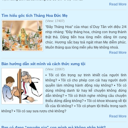
Read More
Tìm hiểu gốc tích Tháng Hoa Đức Mẹ
(View: 17407)
"Đây Tháng Hoa" của nhạc sĩ Duy Tân với điệu 2/4
nhịp nhàng: "Đây tháng hoa, chúng con trung thành
thật thà. Dâng tiến hoa lòng mến dâng lời cung
chúc. Hương sắc bay toả ngát nhan Mẹ diễm phúc.
Muôn tháng qua lòng mến yêu Mẹ không nhoà.
Read More
Bản hướng dẫn xét mình và cách thức xưng tội
(View: 22067)
• Tôi có tôn trọng sự trinh khiết của người tình
không? • Tôi có cho phép con cái hay người dưới
quyền làm những hành động này không? • Tôi có
dùng những danh từ hay kể chuyện không đứng
đắn không? • Tôi có thích nghe những câu chuyện
thiếu đứng đắng không? • Tôi có khoe khoang về tội
lỗi của tôi không? • Tôi có phạm tội thiếu trong sạch
không? • Tôi có say sưa rượu chè không?
Read More
Bạn có đang “nguyền rủa” con mình mà không nhận biết?