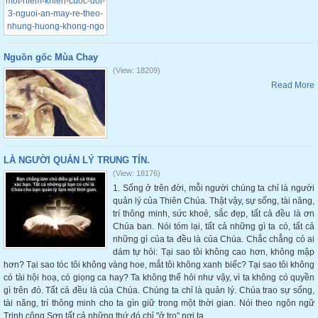
Nguồn gốc Mùa Chay
(View: 18209)
Read More
LÀ NGƯỜI QUẢN LÝ TRUNG TÍN.
(View: 18176)
1. Sống ở trên đời, mỗi người chúng ta chỉ là người
quản lý của Thiên Chúa. Thật vậy, sự sống, tài năng,
trí thông minh, sức khoẻ, sắc đẹp, tất cả đều là ơn
Chúa ban. Nói tóm lại, tất cả những gì ta có, tất cả
những gì của ta đều là của Chúa. Chắc chẳng có ai
dám tự hỏi: Tại sao tôi không cao hơn, không mập
hơn? Tại sao tóc tôi không vàng hoe, mắt tôi không xanh biếc? Tại sao tôi không
có tài hội hoạ, có giọng ca hay? Ta không thể hỏi như vậy, vì ta không có quyền
gì trên đó. Tất cả đều là của Chúa. Chúng ta chỉ là quản lý. Chúa trao sự sống,
tài năng, trí thông minh cho ta gìn giữ trong một thời gian. Nói theo ngôn ngữ
Trịnh công Sơn tất cả những thứ đó chỉ "ở trọ" nơi ta.