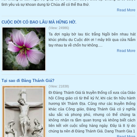
tình yêu và sự khoan dung từ Chúa để có thể tha thứ.
Read More
CUỘC ĐỜI CÓ BAO LÂU MÀ HỮNG HỜ.
(View: 24986)
Ta đợi ngày bờ lau tóc trắng Ngồi bên nhau hát
khúc phiêu du Cuộc đời ơi ! mây trôi qua cửa Nắm
tay nhau ta về chốn hư không.....
Read More
Tại sao đi Đàng Thánh Giá?
(View: 21838)
Đi Đàng Thánh Giá là truyền thống cổ xưa của Giáo
hội Công giáo có từ thế kỷ IV, khi các tín hữu hành
hương tới Thánh Địa. Cũng như các truyền thống
khác của Công giáo, Đàng Thánh Giá có ý nghĩa
sâu sắc và phong phú, nhưng có thể chúng ta
không nhận ra tầm quan trọng và không biết cách
liên kết với cuộc sống hàng ngày. Đây là 8 lý do
chúng ta nên đi Đàng Thánh Giá. Dang Thanh Gia 1
Read More