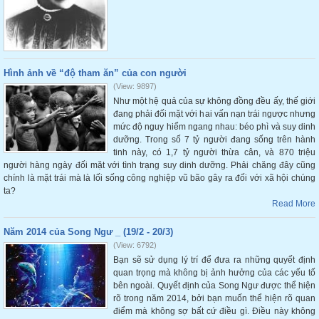
Hình ảnh về “độ tham ăn” của con người
(View: 9897)
Như một hệ quả của sự không đồng đều ấy, thế giới
đang phải đối mặt với hai vấn nạn trái ngược nhưng
mức độ nguy hiểm ngang nhau: béo phì và suy dinh
dưỡng. Trong số 7 tỷ người đang sống trên hành
tinh này, có 1,7 tỷ người thừa cân, và 870 triệu
người hàng ngày đối mặt với tình trạng suy dinh dưỡng. Phải chăng đây cũng
chính là mặt trái mà là lối sống công nghiệp vũ bão gây ra đối với xã hội chúng
ta?
Read More
Năm 2014 của Song Ngư _ (19/2 - 20/3)
(View: 6792)
Bạn sẽ sử dụng lý trí để đưa ra những quyết định
quan trọng mà không bị ảnh hưởng của các yếu tố
bên ngoài. Quyết định của Song Ngư được thể hiện
rõ trong năm 2014, bởi bạn muốn thể hiện rõ quan
điểm mà không sợ bất cứ điều gì. Điều này không