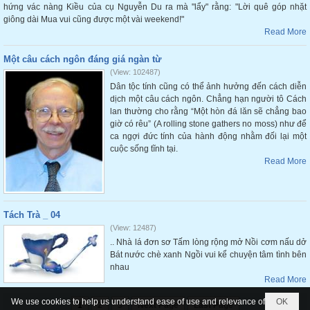
hứng vác nàng Kiều của cụ Nguyễn Du ra mà "lẩy" rằng: "Lời quê góp nhặt
giông dài Mua vui cũng được một vài weekend!"
Read More
Một câu cách ngôn đáng giá ngàn từ
(View: 102487)
Dân tộc tính cũng có thể ảnh hưởng đến cách diễn
dịch một câu cách ngôn. Chẳng hạn người tô Cách
lan thường cho rằng “Một hòn đá lăn sẽ chẳng bao
giờ có rêu” (A rolling stone gathers no moss) như để
ca ngợi đức tính của hành động nhằm đối lại một
cuộc sống tĩnh tại.
Read More
Tách Trà _ 04
(View: 12487)
.. Nhà lá đơn sơ Tấm lòng rộng mở Nồi cơm nấu dở
Bát nước chè xanh Ngồi vui kể chuyện tâm tình bên
nhau
Read More
We use cookies to help us understand ease of use and relevance of
OK
1
2
3
Next Page
Last Page