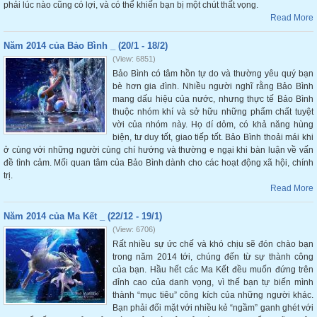
phải lúc nào cũng có lợi, và có thể khiến bạn bị một chút thất vọng.
Read More
Năm 2014 của Bảo Bình _ (20/1 - 18/2)
(View: 6851)
Bảo Bình có tâm hồn tự do và thường yêu quý bạn
bè hơn gia đình. Nhiều người nghĩ rằng Bảo Bình
mang dấu hiệu của nước, nhưng thực tế Bảo Bình
thuộc nhóm khí và sở hữu những phẩm chất tuyệt
vời của nhóm này. Họ dí dỏm, có khả năng hùng
biện, tư duy tốt, giao tiếp tốt. Bảo Bình thoải mái khi
ở cùng với những người cùng chí hướng và thường e ngại khi bàn luận về vấn
đề tình cảm. Mối quan tâm của Bảo Bình dành cho các hoạt động xã hội, chính
trị.
Read More
Năm 2014 của Ma Kết _ (22/12 - 19/1)
(View: 6706)
Rất nhiều sự ức chế và khó chịu sẽ đón chào bạn
trong năm 2014 tới, chúng đến từ sự thành công
của bạn. Hầu hết các Ma Kết đều muốn đứng trên
đỉnh cao của danh vọng, vì thế bạn tự biến mình
thành “mục tiêu” công kích của những người khác.
Bạn phải đối mặt với nhiều kẻ “ngầm” ganh ghét với