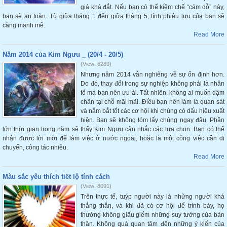
giá khá đắt. Nếu bạn có thể kiềm chế “cám dỗ” này,
bạn sẽ an toàn. Từ giữa tháng 1 đến giữa tháng 5, tính phiêu lưu của bạn sẽ
càng mạnh mẽ.
Read More
Năm 2014 của Kim Ngưu _ (20/4 - 20/5)
(View: 6289)
Nhưng năm 2014 vẫn nghiêng về sự ổn định hơn.
Do đó, thay đổi trong sự nghiệp không phải là nhân
tố mà bạn nên ưu ái. Tất nhiên, không ai muốn dậm
chân tại chỗ mãi mãi. Điều bạn nên làm là quan sát
và nắm bắt tốt các cơ hội khi chúng có dấu hiệu xuất
hiện. Bạn sẽ không tóm lấy chúng ngay đâu. Phần
lớn thời gian trong năm sẽ thấy Kim Ngưu cân nhắc các lựa chọn. Bạn có thể
nhận được lời mời để làm việc ở nước ngoài, hoặc là một công việc cần di
chuyển, công tác nhiều.
Read More
Màu sắc yêu thích tiết lộ tính cách
(View: 8091)
Trên thực tế, tuýp người này là những người khá
thẳng thắn, và khi đã có cơ hội để trình bày, họ
thường không giấu giếm những suy tưởng của bản
thân. Không quá quan tâm đến những ý kiến của