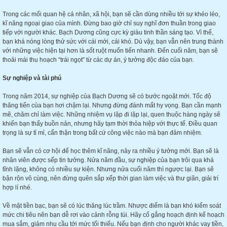
Trong các mối quan hệ cá nhân, xã hội, bạn sẽ cần dùng nhiều tới sự khéo léo,
kĩ năng ngoại giao của mình. Đừng bao giờ chỉ suy nghĩ đơn thuần trong giao
tiếp với người khác. Bạch Dương cũng cực kỳ giàu tinh thần sáng tạo. Vì thế,
bạn khá nóng lòng thử sức với cái mới, cái khó. Dù vậy, bạn vẫn nên trung thành
với những việc hiện tại hơn là sốt ruột muốn tiến nhanh. Đến cuối năm, bạn sẽ
thoải mái thu hoạch “trái ngọt” từ các dự án, ý tưởng độc đáo của bạn.
Sự nghiệp và tài phú
Trong năm 2014, sự nghiệp của Bạch Dương sẽ có bước ngoặt mới. Tốc độ
thăng tiến của bạn hơi chậm lại. Nhưng đừng đánh mất hy vọng. Bạn cần mạnh
mẽ, chăm chỉ làm việc. Những nhiệm vụ lặp đi lặp lại, quen thuộc hàng ngày sẽ
khiến bạn thấy buồn nản, nhưng hãy tạm thời thỏa hiệp với thực tế. Điều quan
trọng là sự tỉ mỉ, cẩn thận trong bất cứ công việc nào mà bạn đảm nhiệm.
Bạn sẽ vẫn có cơ hội để học thêm kĩ năng, nảy ra nhiều ý tưởng mới. Bạn sẽ là
nhân viên được sếp tin tưởng. Nửa năm đầu, sự nghiệp của bạn trôi qua khá
tĩnh lặng, không có nhiều sự kiện. Nhưng nửa cuối năm thì ngược lại. Bạn sẽ
bận rộn vô cùng, nên đừng quên sắp xếp thời gian làm việc và thư giãn, giải trí
hợp lí nhé.
Về mặt tiền bạc, bạn sẽ có lúc thăng lúc trầm. Nhược điểm là bạn khó kiểm soát
mức chi tiêu nên bạn dễ rơi vào cảnh rỗng túi. Hãy cố gắng hoạch định kế hoạch
mua sắm, giảm nhu cầu tới mức tối thiểu. Nếu bạn định cho người khác vay tiền,