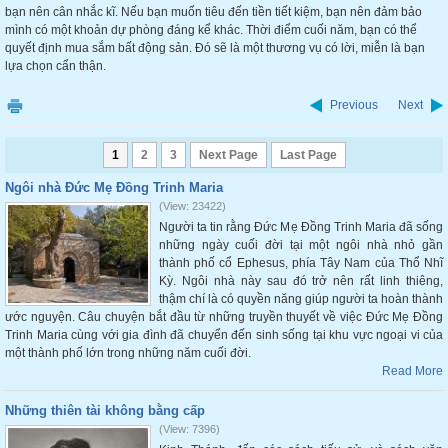
bạn nên cân nhắc kĩ. Nếu bạn muốn tiêu đến tiền tiết kiệm, bạn nên đảm bảo
mình có một khoản dự phòng đáng kể khác. Thời điểm cuối năm, bạn có thể
quyết định mua sắm bất động sản. Đó sẽ là một thương vụ có lời, miễn là bạn
lựa chọn cẩn thận.
Previous
Next
1
2
3
Next Page
Last Page
Ngôi nhà Đức Mẹ Đồng Trinh Maria
(View: 23422)
Người ta tin rằng Đức Mẹ Đồng Trinh Maria đã sống
những ngày cuối đời tại một ngôi nhà nhỏ gần
thành phố cổ Ephesus, phía Tây Nam của Thổ Nhĩ
Kỳ. Ngôi nhà này sau đó trở nên rất linh thiêng,
thậm chí là có quyền năng giúp người ta hoàn thành
ước nguyện. Câu chuyện bắt đầu từ những truyền thuyết về việc Đức Mẹ Đồng
Trinh Maria cùng với gia đình đã chuyển đến sinh sống tại khu vực ngoại vi của
một thành phố lớn trong những năm cuối đời.
Read More
Những thiên tài không bằng cấp
(View: 7396)