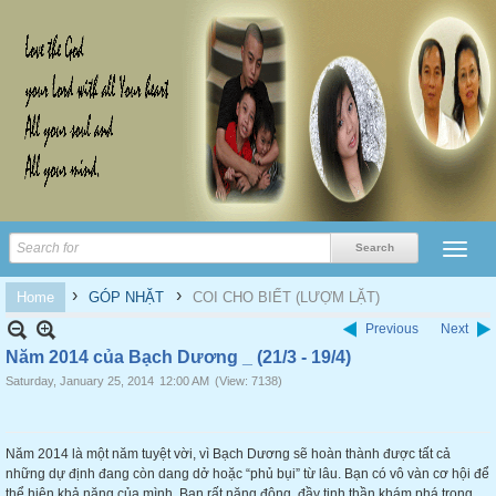
›
›
Home
GÓP NHẶT
COI CHO BIẾT (LƯỢM LẶT)
Previous
Next
Năm 2014 của Bạch Dương _ (21/3 - 19/4)
Saturday, January 25, 2014
12:00 AM
(View: 7138)
Năm 2014 là một năm tuyệt vời, vì Bạch Dương sẽ hoàn thành được tất cả
những dự định đang còn dang dở hoặc “phủ bụi” từ lâu. Bạn có vô vàn cơ hội để
thể hiện khả năng của mình. Bạn rất năng động, đầy tinh thần khám phá trong