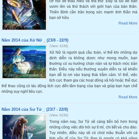
cơ hội để thấu hiểu và tha thứ. Đây là lúc để bạn
vươn lên và thử thách với giới hạn của bản thân.
Thiên Bình cần trân trọng sức mạnh tinh thần mà
bạn sở hữu
Read More
Năm 2014 của Xử Nữ _ (23/8 - 22/9)
(View: 6199)
Xử Nữ là người quá cầu toàn, vì thế khi những dự
định diễn ra không được như mong muốn, bạn
thường có xu hướng chán nản và tự trách móc bản
thân. Điều này nếu thường xuyên diễn ra sẽ khiến
bạn dễ bị rơi vào trạng thái trầm cảm. Vì thế, việc
tích cực tham gia các hoạt động xã hội hoặc thể dục
thể thao cũng có tác động tích cực đến tâm trạng của bạn và giúp bạn hạn chế
những suy nghĩ tiêu cực.
Read More
Năm 2014 của Sư Tử _ (23/7 - 22/8)
(View: 6230)
Trong năm nay, Sư Tử sẽ càng tiến bộ hơn trong
những công việc đòi hỏi sự tỉ mỉ, chi tiết và chu đáo.
Tuy nhiên, điều này sẽ có chút mâu thuẫn với cá
tính vốn dĩ của Sư Tử. Bạn là người có khả năng