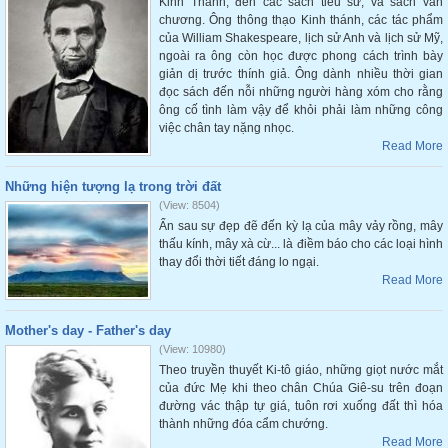
Kinh Thánh, đến các sách tiếu sử, và sách văn
chương. Ông thông thạo Kinh thánh, các tác phẩm
của William Shakespeare, lịch sử Anh và lịch sử Mỹ,
ngoài ra ông còn học được phong cách trình bày
giản dị trước thính giả. Ông dành nhiều thời gian
đọc sách đến nỗi những người hàng xóm cho rằng
ông cố tình làm vậy để khỏi phải làm những công
việc chân tay nặng nhọc.
Read More
Những hiện tượng lạ trong trời đất
(View: 8504)
Ẩn sau sự đẹp đẽ đến kỳ lạ của mây vảy rồng, mây
thấu kính, mây xà cừ... là điềm báo cho các loại hình
thay đổi thời tiết đáng lo ngại.
Read More
Mother's day - Father's day
(View: 10980)
Theo truyền thuyết Ki-tô giáo, những giọt nước mắt
của đức Mẹ khi theo chân Chúa Giê-su trên đoạn
đường vác thập tự giá, tuôn rơi xuống đất thì hóa
thành những đóa cẩm chướng.
Read More