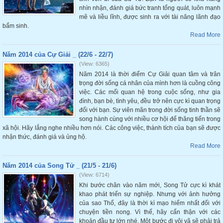
nhìn nhận, đánh giá bức tranh tổng quát, luôn mạnh
mẽ và liều lĩnh, được sinh ra với tài năng lãnh đạo
bẩm sinh.
Read More
Năm 2014 của Cự Giải _ (22/6 - 22/7)
(View: 6365)
Năm 2014 là thời điểm Cự Giải quan tâm và trân
trọng đời sống cá nhân của mình hơn là cuồng công
việc. Các mối quan hệ trong cuộc sống, như gia
đình, bạn bè, tình yêu, đều trở nên cực kì quan trọng
đối với bạn. Sự viên mãn trong đời sống tinh thần sẽ
song hành cùng với nhiều cơ hội để thăng tiến trong
xã hội. Hãy lắng nghe nhiều hơn nói. Các công việc, thành tích của bạn sẽ được
nhận thức, đánh giá và ủng hộ.
Read More
Năm 2014 của Song Tử _ (21/5 - 21/6)
(View: 6714)
Khi bước chân vào năm mới, Song Tử cực kì khát
khao phát triển sự nghiệp. Nhưng với ảnh hưởng
của sao Thổ, đây là thời kì mạo hiểm nhất đối với
chuyện tiền nong. Vì thế, hãy cẩn thận với các
khoản đầu tư lớn nhé. Một bước đi vội vã sẽ phải trả