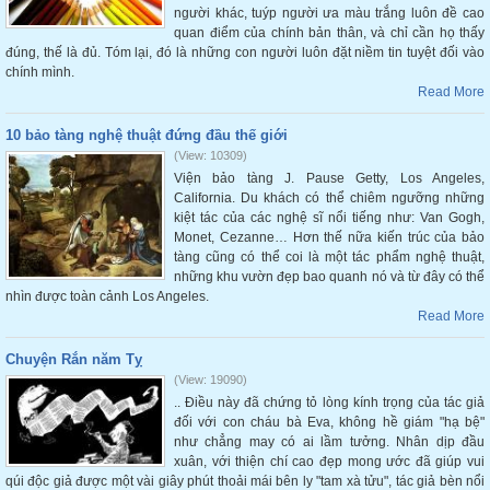
người khác, tuýp người ưa màu trắng luôn đề cao
quan điểm của chính bản thân, và chỉ cần họ thấy
đúng, thế là đủ. Tóm lại, đó là những con người luôn đặt niềm tin tuyệt đối vào
chính mình.
Read More
10 bảo tàng nghệ thuật đứng đầu thế giới
(View: 10309)
Viện bảo tàng J. Pause Getty, Los Angeles,
California. Du khách có thể chiêm ngưỡng những
kiệt tác của các nghệ sĩ nổi tiếng như: Van Gogh,
Monet, Cezanne… Hơn thế nữa kiến trúc của bảo
tàng cũng có thể coi là một tác phẩm nghệ thuật,
những khu vườn đẹp bao quanh nó và từ đây có thể
nhìn được toàn cảnh Los Angeles.
Read More
Chuyện Rắn năm Tỵ
(View: 19090)
.. Điều này đã chứng tỏ lòng kính trọng của tác giả
đối với con cháu bà Eva, không hề giám "hạ bệ"
như chẳng may có ai lầm tưởng. Nhân dịp đầu
xuân, với thiện chí cao đẹp mong ước đã giúp vui
qúi độc giả được một vài giây phút thoải mái bên ly "tam xà tửu", tác giả bèn nổi