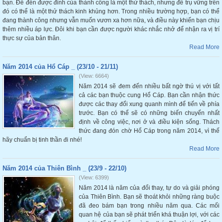
bạn. Để đến được đỉnh của thành công là một thử thách, nhưng để trụ vững trên
đó có thể là một thử thách kinh khủng hơn. Trong nhiều trường hợp, bạn có thể
đang thành công nhưng vẫn muốn vươn xa hơn nữa, và điều này khiến bạn chịu
thêm nhiều áp lực. Đôi khi bạn cần được người khác nhắc nhở để nhận ra vị trí
thực sự của bản thân.
Read More
Năm 2014 của Hổ Cáp _ (23/10 - 21/11)
(View: 6664)
Năm 2014 sẽ đem đến nhiều bất ngờ thú vị với tất
cả các bạn thuộc cung Hổ Cáp. Bạn cần nhận thức
được các thay đổi xung quanh mình để tiến về phía
trước. Bạn có thể sẽ có những biến chuyển nhất
định về công việc, nơi ở và điều kiện sống. Thách
thức đang đón chờ Hổ Cáp trong năm 2014, vì thế
hãy chuẩn bị tinh thần đi nhé!
Read More
Năm 2014 của Thiên Bình _ (23/9 - 22/10)
(View: 6399)
Năm 2014 là năm của đổi thay, tự do và giải phóng
của Thiên Bình. Bạn sẽ thoát khỏi những ràng buộc
đã đeo bám bạn trong nhiều năm qua. Các mối
quan hệ của bạn sẽ phát triển khá thuận lợi, với các