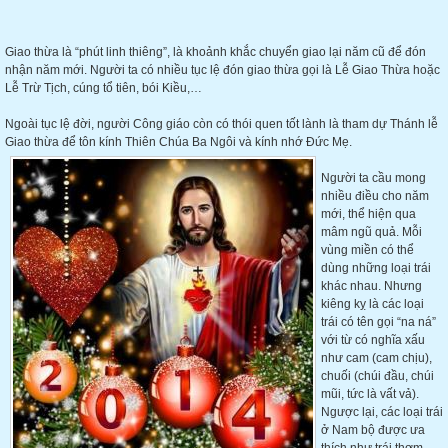
Giao thừa là “phút linh thiêng”, là khoảnh khắc chuyển giao lại năm cũ để đón
nhận năm mới. Người ta có nhiều tục lệ đón giao thừa gọi là Lễ Giao Thừa hoặc
Lễ Trừ Tịch, cúng tổ tiên, bói Kiều,…
Ngoài tục lệ đời, người Công giáo còn có thói quen tốt lành là tham dự Thánh lễ
Giao thừa để tôn kính Thiên Chúa Ba Ngôi và kính nhớ Đức Mẹ.
Người ta cầu mong
nhiều điều cho năm
mới, thể hiện qua
mâm ngũ quả. Mỗi
vùng miền có thể
dùng những loại trái
khác nhau. Nhưng
kiêng kỵ là các loại
trái có tên gọi “na ná”
với từ có nghĩa xấu
như cam (cam chịu),
chuối (chúi đầu, chúi
mũi, tức là vất vả).
Ngược lại, các loại trái
ở Nam bộ được ưa