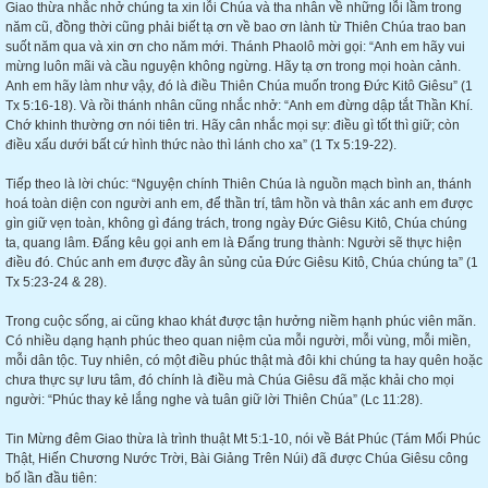
Giao thừa nhắc nhở chúng ta xin lỗi Chúa và tha nhân về những lỗi lầm trong
năm cũ, đồng thời cũng phải biết tạ ơn về bao ơn lành từ Thiên Chúa trao ban
suốt năm qua và xin ơn cho năm mới. Thánh Phaolô mời gọi: “Anh em hãy vui
mừng luôn mãi và cầu nguyện không ngừng. Hãy tạ ơn trong mọi hoàn cảnh.
Anh em hãy làm như vậy, đó là điều Thiên Chúa muốn trong Đức Kitô Giêsu” (1
Tx 5:16-18). Và rồi thánh nhân cũng nhắc nhở: “Anh em đừng dập tắt Thần Khí.
Chớ khinh thường ơn nói tiên tri. Hãy cân nhắc mọi sự: điều gì tốt thì giữ; còn
điều xấu dưới bất cứ hình thức nào thì lánh cho xa” (1 Tx 5:19-22).
Tiếp theo là lời chúc: “Nguyện chính Thiên Chúa là nguồn mạch bình an, thánh
hoá toàn diện con người anh em, để thần trí, tâm hồn và thân xác anh em được
gìn giữ vẹn toàn, không gì đáng trách, trong ngày Đức Giêsu Kitô, Chúa chúng
ta, quang lâm. Đấng kêu gọi anh em là Đấng trung thành: Người sẽ thực hiện
điều đó. Chúc anh em được đầy ân sủng của Đức Giêsu Kitô, Chúa chúng ta” (1
Tx 5:23-24 & 28).
Trong cuộc sống, ai cũng khao khát được tận hưởng niềm hạnh phúc viên mãn.
Có nhiều dạng hạnh phúc theo quan niệm của mỗi người, mỗi vùng, mỗi miền,
mỗi dân tộc. Tuy nhiên, có một điều phúc thật mà đôi khi chúng ta hay quên hoặc
chưa thực sự lưu tâm, đó chính là điều mà Chúa Giêsu đã mặc khải cho mọi
người: “Phúc thay kẻ lắng nghe và tuân giữ lời Thiên Chúa” (Lc 11:28).
Tin Mừng đêm Giao thừa là trình thuật Mt 5:1-10, nói về Bát Phúc (Tám Mối Phúc
Thật, Hiến Chương Nước Trời, Bài Giảng Trên Núi) đã được Chúa Giêsu công
bố lần đầu tiên: