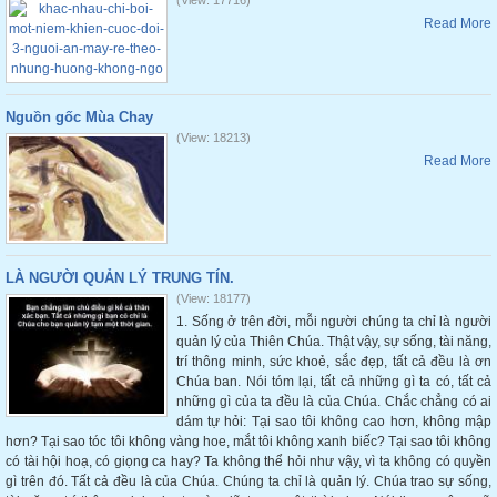
(View: 17716)
Read More
Nguồn gốc Mùa Chay
(View: 18213)
Read More
LÀ NGƯỜI QUẢN LÝ TRUNG TÍN.
(View: 18177)
1. Sống ở trên đời, mỗi người chúng ta chỉ là người
quản lý của Thiên Chúa. Thật vậy, sự sống, tài năng,
trí thông minh, sức khoẻ, sắc đẹp, tất cả đều là ơn
Chúa ban. Nói tóm lại, tất cả những gì ta có, tất cả
những gì của ta đều là của Chúa. Chắc chẳng có ai
dám tự hỏi: Tại sao tôi không cao hơn, không mập
hơn? Tại sao tóc tôi không vàng hoe, mắt tôi không xanh biếc? Tại sao tôi không
có tài hội hoạ, có giọng ca hay? Ta không thể hỏi như vậy, vì ta không có quyền
gì trên đó. Tất cả đều là của Chúa. Chúng ta chỉ là quản lý. Chúa trao sự sống,