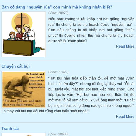
Bạn có đang “nguyền rủa” con mình mà không nhận biết?
(View: 29970)
Nếu như chúng ta rải khắp nơi hạt giống "nguyền
rủa" thì chúng ta sẽ thu hoạch được "nguyền rủa" .
Còn nếu chúng ta rải khắp nơi hạt giống "chúc
phúc" thì đương nhiên thứ mà chúng ta thu hoạch
được sẽ là "chúc phúc"!
Read More
Chuyện cát bụi
(View: 21422)
“Hạt bụi nào hóa kiếp thân tôi, để một mai vươn
hình hài lớn dậy?”, nhưng rồi ông lại thấy vui: “Ôi cát
bụi tuyệt vời, mặt trời soi một kiếp rong chơi”. Ông
tiếp tục tự vấn: “Hạt bụi nào hóa kiếp thân tôi, để
một mai tôi về làm cát bụi?”, và ông than thở: “Ôi cát
bụi mệt nhoài, tiếng động nào gõ nhịp không nguôi”.
Lạ thay, cát bụi mà đôi khi cũng cảm thấy “mệt nhoài”!
Read More
Tranh cãi
(View: 20633)