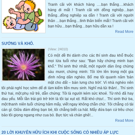
Tranh cãi với khách hàng .....bạn thắng.....khách
hàng đi mất ! Tranh cãi với đồng nghiệp....bạn
thắng...đồng nghiệp xa dần ! Tranh cãi với người
thân ....bạn thắng....tình thân biến mất ! Tranh cãi với
bạn hữu....bạn thắng....bạn hữu dần xa !
Read More
SƯỚNG VÀ KHỔ.
(View: 24010)
Có một đề thi dành cho các thí sinh đau khổ thuộc
mọi lứa tuổi như sau: "Bạn hãy chứng minh bạn
khổ." Thí sinh thứ nhất, một người đàn ông chừng
sáu mươi, chứng minh: Tôi lớn lên trong một gia
đình nông dân nghèo. Bố mẹ tôi quanh năm 'bán
mặt cho đất – bán lưng cho trời'. Vì nhà nghèo nên
tôi phải nghỉ học sớm để đi làm kiếm tiền mưu sinh. Nghĩ mà tủi thân!... Thí sinh
thứ hai, một phụ nữ trẻ, dẫn chứng: Tôi là người kém sức khoẻ. Từ nhỏ đã hay
đau yếu. Mỗi lần trái gió trở trời là tôi lại xụt xịt. Rất khó chịu!... Thí sinh thứ ba,
một thanh niên tuổi chừng hăm mấy, viết ngay không chần chừ: Tôi chẳng có tài
cán gì. Giữa đám đông bạn bè, tôi chẳng biết ca hát. Mấy đứa bạn cứ trêu chọc
bảo tôi giọng ngang như cua bò. Bực tức và chán ghê!...
Read More
20 LỜI KHUYÊN HỮU ÍCH KHI CUỘC SỐNG CÓ NHIỀU ÁP LỰC