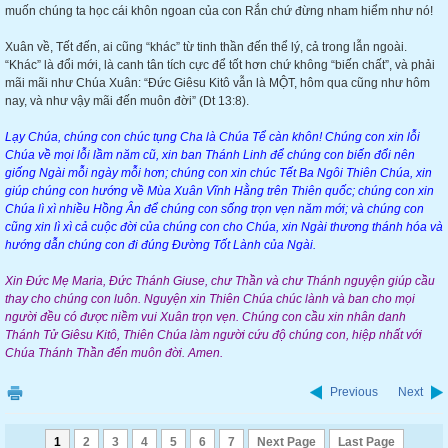
muốn chúng ta học cái khôn ngoan của con Rắn chứ đừng nham hiểm như nó!
Xuân về, Tết đến, ai cũng “khác” từ tinh thần đến thể lý, cả trong lẫn ngoài.
“Khác” là đổi mới, là canh tân tích cực để tốt hơn chứ không “biến chất”, và phải
mãi mãi như Chúa Xuân: “Đức Giêsu Kitô vẫn là MỘT, hôm qua cũng như hôm
nay, và như vậy mãi đến muôn đời” (Dt 13:8).
Lạy Chúa, chúng con chúc tụng Cha là Chúa Tể càn khôn! Chúng con xin lỗi
Chúa về mọi lỗi lầm năm cũ, xin ban Thánh Linh để chúng con biến đổi nên
giống Ngài mỗi ngày mỗi hơn; chúng con xin chúc Tết Ba Ngôi Thiên Chúa, xin
giúp chúng con hướng về Mùa Xuân Vĩnh Hằng trên Thiên quốc; chúng con xin
Chúa lì xì nhiều Hồng Ân để chúng con sống trọn vẹn năm mới; và chúng con
cũng xin lì xì cả cuộc đời của chúng con cho Chúa, xin Ngài thương thánh hóa và
hướng dẫn chúng con đi đúng Đường Tốt Lành của Ngài.
Xin Đức Mẹ Maria, Đức Thánh Giuse, chư Thần và chư Thánh nguyện giúp cầu
thay cho chúng con luôn. Nguyện xin Thiên Chúa chúc lành và ban cho mọi
người đều có được niềm vui Xuân trọn vẹn. Chúng con cầu xin nhân danh
Thánh Tử Giêsu Kitô, Thiên Chúa làm người cứu độ chúng con, hiệp nhất với
Chúa Thánh Thần đến muôn đời. Amen.
Previous
Next
1
2
3
4
5
6
7
Next Page
Last Page