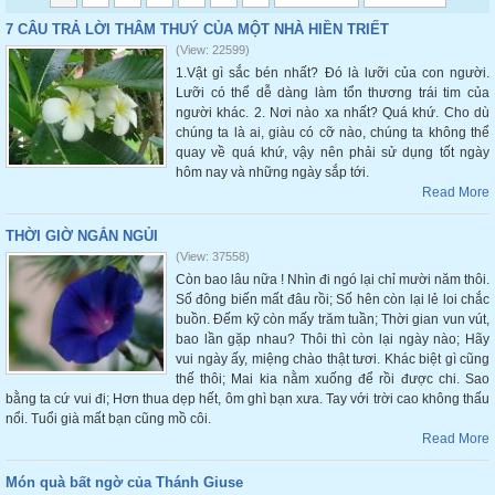
7 CÂU TRẢ LỜI THÂM THUÝ CỦA MỘT NHÀ HIỀN TRIẾT
(View: 22599)
1.Vật gì sắc bén nhất? Đó là lưỡi của con người.
Lưỡi có thể dễ dàng làm tổn thương trái tim của
người khác. 2. Nơi nào xa nhất? Quá khứ. Cho dù
chúng ta là ai, giàu có cỡ nào, chúng ta không thể
quay về quá khứ, vậy nên phải sử dụng tốt ngày
hôm nay và những ngày sắp tới.
Read More
THỜI GIỜ NGẮN NGỦI
(View: 37558)
Còn bao lâu nữa ! Nhìn đi ngó lại chỉ mười năm thôi.
Số đông biến mất đâu rồi; Số hên còn lại lẻ loi chắc
buồn. Đếm kỹ còn mấy trăm tuần; Thời gian vun vút,
bao lần gặp nhau? Thôi thì còn lại ngày nào; Hãy
vui ngày ấy, miệng chào thật tươi. Khác biệt gì cũng
thế thôi; Mai kia nằm xuống để rồi được chi. Sao
bằng ta cứ vui đi; Hơn thua dẹp hết, ôm ghì bạn xưa. Tay với trời cao không thấu
nổi. Tuổi già mất bạn cũng mồ côi.
Read More
Món quà bất ngờ của Thánh Giuse