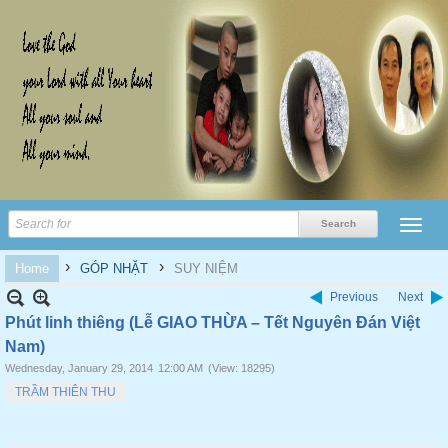
›
›
Home
GÓP NHẶT
SUY NIỆM
Previous
Next
Phút linh thiêng (Lễ GIAO THỪA – Tết Nguyên Đán Việt
Nam)
Wednesday, January 29, 2014
12:00 AM
(View: 18295)
TRẦM THIÊN THU