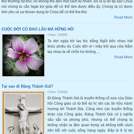
thứ thường rất khó; nó không thể đến một cách tự nhiên. Đó là lý do tại sao Chúa
nói chúng ta cần Ngài trợ giúp để có thể làm được điều ấy. Chúng ta có được
tình yêu và sự khoan dung từ Chúa để có thể tha thứ.
Read More
CUỘC ĐỜI CÓ BAO LÂU MÀ HỮNG HỜ.
(View: 24988)
Ta đợi ngày bờ lau tóc trắng Ngồi bên nhau hát
khúc phiêu du Cuộc đời ơi ! mây trôi qua cửa Nắm
tay nhau ta về chốn hư không.....
Read More
Tại sao đi Đàng Thánh Giá?
(View: 21848)
Đi Đàng Thánh Giá là truyền thống cổ xưa của Giáo
hội Công giáo có từ thế kỷ IV, khi các tín hữu hành
hương tới Thánh Địa. Cũng như các truyền thống
khác của Công giáo, Đàng Thánh Giá có ý nghĩa
sâu sắc và phong phú, nhưng có thể chúng ta
không nhận ra tầm quan trọng và không biết cách
liên kết với cuộc sống hàng ngày. Đây là 8 lý do