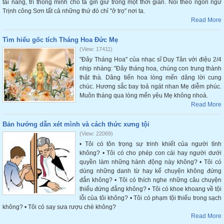
tài năng, trí thông minh cho ta gìn giữ trong một thời gian. Nói theo ngôn ngữ
Trịnh công Sơn tất cả những thứ đó chỉ "ở trọ" nơi ta.
Read More
Tìm hiểu gốc tích Tháng Hoa Đức Mẹ
(View: 17411)
"Đây Tháng Hoa" của nhạc sĩ Duy Tân với điệu 2/4
nhịp nhàng: "Đây tháng hoa, chúng con trung thành
thật thà. Dâng tiến hoa lòng mến dâng lời cung
chúc. Hương sắc bay toả ngát nhan Mẹ diễm phúc.
Muôn tháng qua lòng mến yêu Mẹ không nhoà.
Read More
Bản hướng dẫn xét mình và cách thức xưng tội
(View: 22069)
• Tôi có tôn trọng sự trinh khiết của người tình
không? • Tôi có cho phép con cái hay người dưới
quyền làm những hành động này không? • Tôi có
dùng những danh từ hay kể chuyện không đứng
đắn không? • Tôi có thích nghe những câu chuyện
thiếu đứng đắng không? • Tôi có khoe khoang về tội
lỗi của tôi không? • Tôi có phạm tội thiếu trong sạch
không? • Tôi có say sưa rượu chè không?
Read More