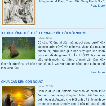
chúng ta nên đi Đàng Thánh Giá. Dang Thanh Gia 1
Read More
3 THỨ KHÔNG THỂ THIẾU TRONG CUỘC ĐỜI MỖI NGƯỜI
(View: 41893)
Có câu: “Không ai giận một người đang cười” Hãy
tập mỉm cười, trở về với niềm vui, và lan tỏa ra xung
quanh. Nụ cười luôn giúp bạn vượt qua khó khăn
một cách dễ dàng hơn. 3. HÀNH ĐỘNG Hãy hiểu rõ
điều mình muốn, và những gì mình cần làm. Hãy
làm hết sức và vui vẻ đón nhận kết quả. Chừng nào còn sống, bạn luôn có thể
làm lại từ đầu.
Read More
CHÚA CẦN ĐẾN CON NGƯỜI.
(View: 21728)
Hôm 20/09/2000, Antonio Mancuso đã chính thức
đến trình diện tại một dòng tu ở Milan, bắt đầu cuộc
đời một tu sĩ. Antonio cho biết anh đã thấy mình có
ơn gọi linh mục từ ngày còn là cậu bé giúp lễ, đã