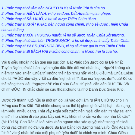
1. Phúc thay ai có tâm hồn NGHÈO KHÓ, vì Nước Trời là của họ.
2. Phúc thay ai HIỀN LÀNH, vì họ sẽ được Đất Hứa làm gia nghiệp.
3. Phúc thay ai SẦU KHỔ, vì họ sẽ được Thiên Chúa ủi an.
4. Phúc thay ai KHÁT KHAO nên người công chính, vì họ sẽ được Thiên Chúa
cho thoả lòng.
5. Phúc thay ai XÓT THƯƠNG người, vì họ sẽ được Thiên Chúa xót thương.
6. Phúc thay ai có tâm hồn TRONG SẠCH, vì họ sẽ được nhìn thấy Thiên Chúa.
7. Phúc thay ai XÂY DỰNG HOÀ BÌNH, vì họ sẽ được gọi là con Thiên Chúa.
8. Phúc thay ai BỊ BÁCH HẠI vì sống công chính, vì Nước Trời là của họ.
Với 8 điều khoản ngắn gọn mà súc tích, Bát Phúc còn được coi là Đệ Nhất
Tuyên Ngôn, tức là bản tuyên ngôn đầu tiên đối với nhân loại. Người không có
niềm tin vào Thiên Chúa thì không thể nào “chịu nổi” vì cả 8 điều mà Chúa Giêsu
cho là PHÚC như vậy, vì tất cả đều “nghịch nhĩ”. Sao mà “ngược đời” quá! Để có
thể sống theo kiểu “ngược đời” của Chúa Giêsu thì phải cần đến ĐỨC TIN. Và
chính ĐỨC TIN chắc chắn sẽ cứu thoát chúng ta nhờ Danh Đức Giêsu Kitô.
Được trở thành Kitô hữu là một ơn gọi, là vào đời làm NHÂN CHỨNG cho Tin
Mừng của Đức Kitô. Tất nhiên chúng ta có thể bị ghen ghét và bị hại – đa dạng,
lắm kiểu, nhiều dạng. Thật vậy, Ngài biết trước nên Ngài căn dặn: “Thầy sai anh
em đi như chiên đi vào giữa bầy sói. Hãy khôn như rắn và đơn sơ như bồ câu”
(Mt 10:16). Con Rắn là loài vừa khôn ngoan vừa xảo quyệt nhất trong các loài
động vật. Chính nó đã lừa được Bà Eva bằng lời đường mật, và rồi Ông Adam lại
“chết” vì mỹ nhân kế của một phụ nữ “yếu đuối” là chính vợ mình. Chúa Giêsu