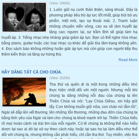
(View: 33682)
1. Luôn giữ nụ cười thân thiện, sảng khoái. Đây là
phương pháp tiêu trừ áp lực tốt nhất, giúp trút bỏ ưu
phiền, mệt mỏi, tạo sự thoải mái. 2. Tranh luận
những chuyện viển vông, cao xa sẽ làm huyết áp
tăng cao; ngược lại, sự trầm tĩnh sẽ giúp làm hạ
huyết áp. 3. Tiếng nhạc nhẹ nhàng giúp giảm áp lực. Bạn có thể nghe hòa nhạc
bằng piano, guitar hoặc các loại nhạc cụ khác để giải tỏa tâm trạng không yên.
4. Đọc sách báo không những hoãn giải áp lực mà còn giúp con người tiếp thu
thêm kiến thức và tăng sự hứng thú.
Read More
HÃY DÂNG TẤT CẢ CHO CHÚA.
(View: 25290)
Tha thứ và quên đi là một trong những điều khó
thực hiện nhất đối với một người. Nhưng mỗi khi
chúng ta dâng những nỗi đau của chúng ta lên
Thiên Chúa và nói: “Lạy Chúa Giêsu, xin hãy giữ
lấy. Con không muốn giữ nữa, con chán nó lắm rồi”,
Ngài sẽ đắp lên vết thương, lên những tổn thương, những đau đớn của chúng ta
bằng tình yêu của Ngài và làm cho chúng ta khoẻ mạnh trở lại. Thiên Chúa hiểu
rõ mọi hoàn cảnh và trái tim của mỗi người. Có lẽ chúng ta không thể nào hiểu
được tại sao ai đó lại xử sự theo cách này, hoặc tại sao họ lại làm điều như thế
đối với chúng ta, nhưng không cần phải hiểu, chỉ cần tha thứ. Tuy nhiên, việc tha