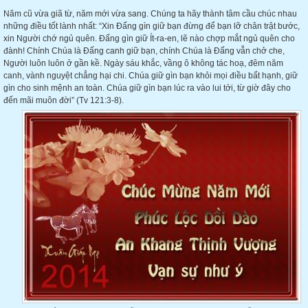
Năm cũ vừa giã từ, năm mới vừa sang. Chúng ta hãy thành tâm cầu chúc nhau
những điều tốt lành nhất: “Xin Đấng gìn giữ bạn đừng để bạn lỡ chân trật bước,
xin Người chớ ngủ quên. Đấng gìn giữ Ít-ra-en, lẽ nào chợp mắt ngủ quên cho
đành! Chính Chúa là Đấng canh giữ bạn, chính Chúa là Đấng vẫn chở che,
Người luôn luôn ở gần kề. Ngày sáu khắc, vầng ô không tác hoạ, đêm năm
canh, vành nguyệt chẳng hại chi. Chúa giữ gìn bạn khỏi mọi điều bất hạnh, giữ
gìn cho sinh mệnh an toàn. Chúa giữ gìn bạn lúc ra vào lui tới, từ giờ đây cho
đến mãi muôn đời” (Tv 121:3-8).