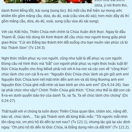
thích như trái thơm
(dứa, ý nói thơm tho,
danh thơm tiếng tốt), trái sung (sung túc). Đủ một câu thể hiện sự mong ước
khiêm tốn gồm mãng cầu, dừa, đu đủ, xoài (cầu vừa đủ xài); hơn mức đầy đủ thì
gồm mãng cầu, dừa, đu đủ, xoài, sung (cầu vừa đủ xài sung).
Với các Kitô hữu, Thiên Chúa mới chính là Chúa Xuân đích thực. Ngay từ đầu
Thánh lễ, Giáo hội dùng lời Kinh thánh để cầu chúc mọi người trong giây phút
giao thừa: “Cúi xin Đấng tạo thành trời đất xuống cho bạn muôn vàn phúc cả từ
Núi Thánh Sion” (Tv 134:3).
Nghi thức nhằm phục vụ con người, cũng như luật là để phục vụ con người.
Đừng câu nệ hình thức mà “bắt” con người phải phục vụ nghi thức hoặc luật lệ!
Đức Chúa truyền cho ông Môsê phải nói với A-ha-ron và các con về “công thức”
chúc lành cho con cái Ít-ra-en: “Nguyện Đức Chúa chúc lành và gìn giữ anh em!
Nguyện Đức Chúa tươi nét mặt nhìn đến anh em và dủ lòng thương anh em!
Nguyện Đức Chúa ghé mắt nhìn và ban bình an cho anh em!” (Ds 6:24-26). Sao
lại phải chúc như vậy? Chính Thiên Chúa giải thích: “Chúc như thế là đặt con cái
Ít-ra-en dưới quyền bảo trợ của danh Ta, và Ta, Ta sẽ chúc lành cho chúng” (Ds
6:24-27).
Thật tuyệt vời vì chúng ta luôn được Thiên Chúa quan tâm, chăm sóc, nâng đỡ,
bảo vệ, chúc lành,... Tác giả Thánh vịnh đã từng thắc mắc: “Tôi ngước mắt nhìn
lên rặng núi, ơn phù hộ tôi đến tự nơi nao? (Tv 121:1), nhưng tác giả lại xác định
ngay: “Ơn phù hộ tôi đến từ Đức Chúa, là Đấng dựng nên cả đất trời” (Tv 121:2).