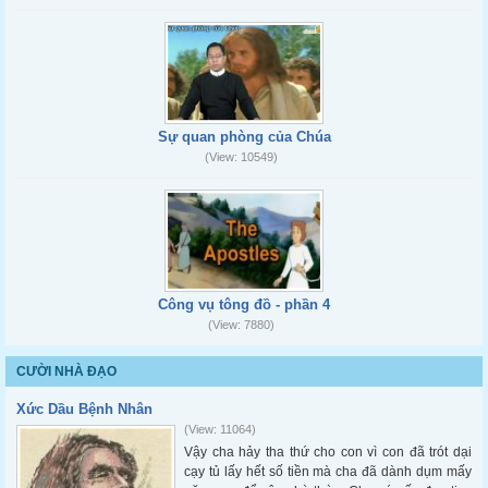
Sự quan phòng của Chúa
(View: 10549)
Công vụ tông đồ - phần 4
(View: 7880)
CƯỜI NHÀ ĐẠO
Xức Dầu Bệnh Nhân
(View: 11064)
Vậy cha hảy tha thứ cho con vì con đã trót dại
cạy tủ lấy hết số tiền mà cha đã dành dụm mấy