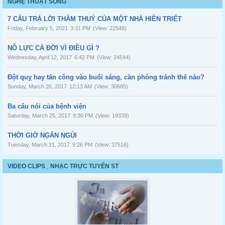
NGHỆ THUẬT SỐNG
7 CÂU TRẢ LỜI THÂM THUÝ CỦA MỘT NHÀ HIỀN TRIẾT
Friday, February 5, 2021
3:31 PM
(View: 22548)
NỖ LỰC CẢ ĐỜI VÌ ĐIỀU GÌ ?
Wednesday, April 12, 2017
6:42 PM
(View: 24544)
Đột quỵ hay tấn công vào buổi sáng, cần phòng tránh thế nào?
Sunday, March 26, 2017
12:13 AM
(View: 30685)
Ba câu nói của bệnh viện
Saturday, March 25, 2017
9:30 PM
(View: 19339)
THỜI GIỜ NGẮN NGỦI
Tuesday, March 21, 2017
9:26 PM
(View: 37516)
VIDEO CLIPS_ NHẠC TRỰC TUYẾN ST