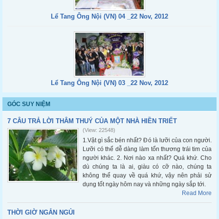
Lể Tang Ông Nội (VN) 04 _22 Nov, 2012
Lể Tang Ông Nội (VN) 03 _22 Nov, 2012
GÓC SUY NIỆM
7 CÂU TRẢ LỜI THÂM THUÝ CỦA MỘT NHÀ HIỀN TRIẾT
(View: 22548)
1.Vật gì sắc bén nhất? Đó là lưỡi của con người.
Lưỡi có thể dễ dàng làm tổn thương trái tim của
người khác. 2. Nơi nào xa nhất? Quá khứ. Cho
dù chúng ta là ai, giàu có cỡ nào, chúng ta
không thể quay về quá khứ, vậy nên phải sử
dụng tốt ngày hôm nay và những ngày sắp tới.
Read More
THỜI GIỜ NGẮN NGỦI