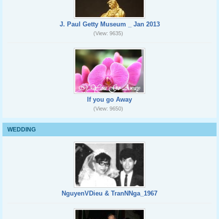
J. Paul Getty Museum _ Jan 2013
(View: 9635)
If you go Away
(View: 9650)
WEDDING
NguyenVDieu & TranNNga_1967