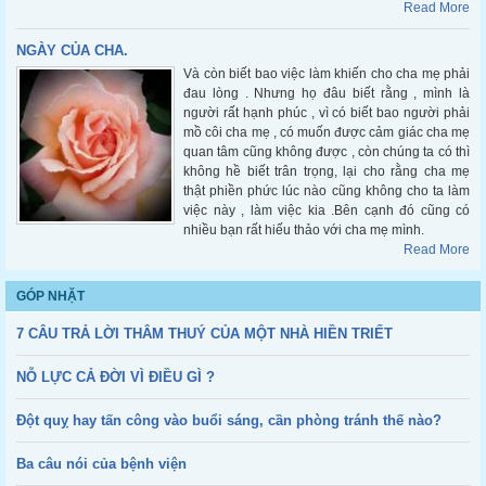
Read More
NGÀY CỦA CHA.
Và còn biết bao việc làm khiến cho cha mẹ phải
đau lòng . Nhưng họ đâu biết rằng , mình là
người rất hạnh phúc , vì có biết bao người phải
mồ côi cha mẹ , có muốn được cảm giác cha mẹ
quan tâm cũng không được , còn chúng ta có thì
không hề biết trân trọng, lại cho rằng cha mẹ
thật phiền phức lúc nào cũng không cho ta làm
việc này , làm việc kia .Bên cạnh đó cũng có
nhiều bạn rất hiếu thảo với cha mẹ mình.
Read More
GÓP NHẶT
7 CÂU TRẢ LỜI THÂM THUÝ CỦA MỘT NHÀ HIỀN TRIẾT
NỖ LỰC CẢ ĐỜI VÌ ĐIỀU GÌ ?
Đột quỵ hay tấn công vào buổi sáng, cần phòng tránh thế nào?
Ba câu nói của bệnh viện