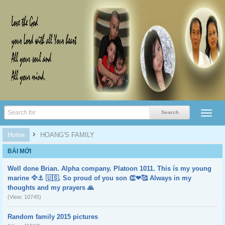
›
Home
HOANG'S FAMILY
BÀI MỚI
Well done Brian. Alpha company. Platoon 1011. This ís my young
marine 🦅⚓️ 🇺🇸. So proud of you son 👏❤🥰 Always in my
thoughts and my prayers 🙏
(View: 10745)
Random family 2015 pictures