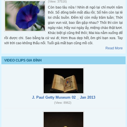
(View: 37516)
Còn bao lâu nữa ! Nhìn đi ngó lại chỉ mười năm
thôi. Số đông biến mất đâu rồi; Số hên còn lại lẻ
loi chắc buồn. Đếm kỹ còn mấy trăm tuần; Thời
gian vun vút, bao lần gặp nhau? Thôi thì còn lại
ngày nào; Hãy vui ngày ấy, miệng chào thật tươi.
Khác biệt gì cũng thế thôi; Mai kia nằm xuống để
rồi được chi. Sao bằng ta cứ vui đi; Hơn thua dẹp hết, ôm ghì bạn xưa. Tay
với trời cao không thấu nổi. Tuổi già mất bạn cũng mồ côi.
Read More
VIDEO CLIPS GIA ĐÌNH
J. Paul Getty Museum 02 _ Jan 2013
(View: 8962)