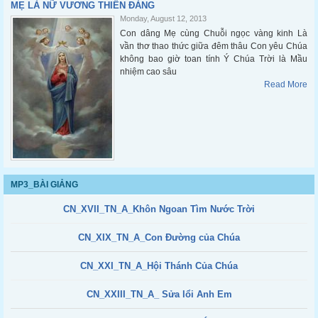
MẸ LÀ NỮ VƯƠNG THIÊN ĐÀNG
Monday, August 12, 2013
Con dâng Mẹ cùng Chuỗi ngọc vàng kinh Là
vần thơ thao thức giữa đêm thâu Con yêu Chúa
không bao giờ toan tính Ý Chúa Trời là Mầu
nhiệm cao sâu
Read More
MP3_BÀI GIẢNG
CN_XVII_TN_A_Khôn Ngoan Tìm Nước Trời
CN_XIX_TN_A_Con Đường của Chúa
CN_XXI_TN_A_Hội Thánh Của Chúa
CN_XXIII_TN_A_ Sửa lổi Anh Em