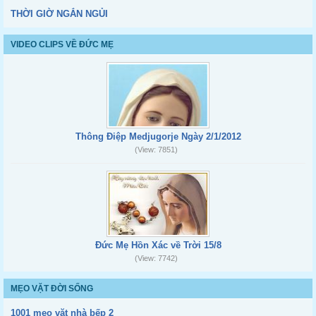
THỜI GIỜ NGẮN NGỦI
VIDEO CLIPS VỀ ĐỨC MẸ
Thông Điệp Medjugorje Ngày 2/1/2012
(View: 7851)
Đức Mẹ Hồn Xác về Trời 15/8
(View: 7742)
MẸO VẶT ĐỜI SỐNG
1001 mẹo vặt nhà bếp 2