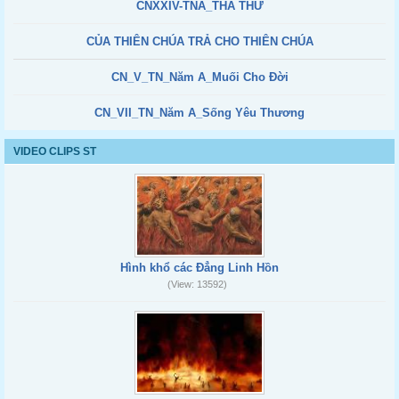
CNXXIV-TNA_THA THỨ
CỦA THIÊN CHÚA TRẢ CHO THIÊN CHÚA
CN_V_TN_Năm A_Muối Cho Đời
CN_VII_TN_Năm A_Sống Yêu Thương
VIDEO CLIPS ST
Hình khổ các Đẳng Linh Hồn
(View: 13592)