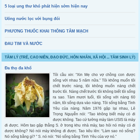
5 loại ung thư khó phát hiện sớm hiện nay
Uống nước lọc với bụng đói
PHƯƠNG THUỐC KHAI THÔNG TÂM MẠCH
ĐAU TIM VÀ NƯỚC
TÂM LÝ (TRẺ, CAO NIÊN, ĐẠO ĐỨC, HÔN NHÂN, XÃ HỘI ... TÂM SINH LÝ)
Đa thọ đa khổ
Tôi cầu xin: “Xin Mẹ cho vợ chồng con được
sống với nhau 5 năm nữa.” Tôi không muốn tôi
chết trước nàng, tôi không muốn nàng chết
trước tôi. Nàng chết trước tôi không biết tôi sống
ra sao. Tám mươi tuổi, tôi sống với nàng 60
năm, tôi sống dựa vào nàng. Tôi sống bằng Tình
Yêu của nàng. Năm 1976 gặp lại nhau, Lê
Trọng Nguyễn nói: “Tao không biết mày có đi
được không. Tao cứ tưởng mày làm USIS là mày
đi được. Hôm tao gặp thằng S. ở trong khu nhà mày, tao hỏi nó mày có đi
được không? Nó nói mày không đi được. Tao kêu lên: “Làm sao nó sống?
Nó sống bằng gì? ” S. nó nói: “Nó sống bằng Tình Yêu của vợ nó.”