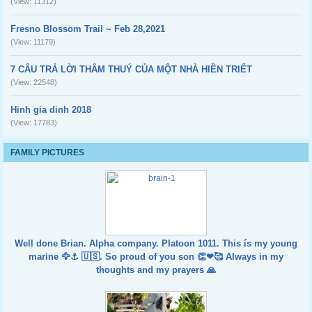
(View: 11312)
Fresno Blossom Trail ~ Feb 28,2021
(View: 11179)
7 CÂU TRẢ LỜI THÂM THUÝ CỦA MỘT NHÀ HIỀN TRIẾT
(View: 22548)
Hinh gia dinh 2018
(View: 17783)
FAMILY PICTURES
Well done Brian. Alpha company. Platoon 1011. This ís my young
marine 🦅⚓️ 🇺🇸. So proud of you son 👏❤🥰 Always in my
thoughts and my prayers 🙏