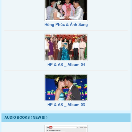
Hồng Phúc & Ánh Sáng
HP & AS _ Album 04
HP & AS _ Album 03
AUDIO BOOKS ( NEW !!! )