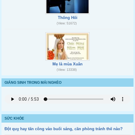
Thống Hối
(View: 51672)
Mẹ là mùa Xuân
(View: 13338)
GIÁNG SINH TRONG MÁI NGHÈO
SỨC KHỎE
Đột quỵ hay tấn công vào buổi sáng, cần phòng tránh thế nào?