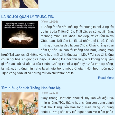
LÀ NGƯỜI QUẢN LÝ TRUNG TÍN.
(View: 18096)
1. Sống ở trên đời, mỗi người chúng ta chỉ là người
quản lý của Thiên Chúa. Thật vậy, sự sống, tài năng,
trí thông minh, sức khoẻ, sắc đẹp, tất cả đều là ơn
Chúa ban. Nói tóm lại, tất cả những gì ta có, tất cả
những gì của ta đều là của Chúa. Chắc chẳng có ai
dám tự hỏi: Tại sao tôi không cao hơn, không mập
hơn? Tại sao tóc tôi không vàng hoe, mắt tôi không xanh biếc? Tại sao tôi không
có tài hội hoạ, có giọng ca hay? Ta không thể hỏi như vậy, vì ta không có quyền
gì trên đó. Tất cả đều là của Chúa. Chúng ta chỉ là quản lý. Chúa trao sự sống,
tài năng, trí thông minh cho ta gìn giữ trong một thời gian. Nói theo ngôn ngữ
Trịnh công Sơn tất cả những thứ đó chỉ "ở trọ" nơi ta.
Read More
Tìm hiểu gốc tích Tháng Hoa Đức Mẹ
(View: 17374)
"Đây Tháng Hoa" của nhạc sĩ Duy Tân với điệu 2/4
nhịp nhàng: "Đây tháng hoa, chúng con trung thành
thật thà. Dâng tiến hoa lòng mến dâng lời cung
chúc. Hương sắc bay toả ngát nhan Mẹ diễm phúc.