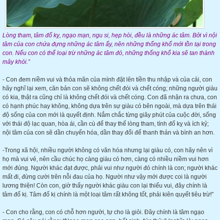
Lòng tham, tâm đố kỵ, ngạo mạn, ngu si, hẹp hòi, đều là những ác tâm. Bởi vì nội
tâm của con chứa đựng những ác tâm ấy, nên những thống khổ mới tồn tại trong
con. Nếu con có thể loại trừ những ác tâm đó, những thống khổ kia sẽ tan thành
mây khói.”
- Con đem niềm vui và thỏa mãn của mình đặt lên tiền thu nhập và của cải, con
hãy nghĩ lại xem, căn bản con sẽ không chết đói và chết cóng; những người giàu
có kia, thật ra cũng chỉ là không chết đói và chết cóng. Con đã nhận ra chưa, con
có hạnh phúc hay không, không dựa trên sự giàu có bên ngoài, mà dựa trên thái
độ sống của con mới là quyết định. Nắm chắc từng giây phút của cuộc đời, sống
với thái độ lạc quan, hòa ái, cần cù để thay thế lòng tham, tính đố kỵ và ích kỷ;
nội tâm của con sẽ dần chuyển hóa, dần thay đổi để thanh thản và bình an hơn.
-Trong xã hội, nhiều người không có văn hóa nhưng lại giàu có, con hãy nên vì
họ mà vui vẻ, nên cầu chúc họ càng giàu có hơn, càng có nhiều niềm vui hơn
mới đúng. Người khác đạt được, phải vui như người đó chính là con; người khác
mất đi, đừng cười trên nỗi đau của họ. Người như vậy mới được coi là người
lương thiện! Còn con, giờ thấy người khác giàu con lại thiếu vui, đây chính là
tâm đố kị. Tâm đố kị chính là một loại tâm rất không tốt, phải kiên quyết tiêu trừ!”
- Con cho rằng, con có chỗ hơn người, tự cho là giỏi. Đây chính là tâm ngạo