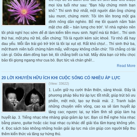
mọi lứa tuổi như sau: "Bạn hãy chứng minh bạn
khổ." Thí sinh thứ nhất, một người đàn ông chừng
sáu mươi, chứng minh: Tôi lớn lên trong một gia
đình nông dân nghèo. Bố mẹ tôi quanh năm 'bán
mặt cho đất – bán lưng cho trời'. Vì nhà nghèo nên
tôi phải nghỉ học sớm để đi làm kiếm tiền mưu sinh. Nghĩ mà tủi thân!... Thí sinh
thứ hai, một phụ nữ trẻ, dẫn chứng: Tôi là người kém sức khoẻ. Từ nhỏ đã hay
đau yếu. Mỗi lần trái gió trở trời là tôi lại xụt xịt. Rất khó chịu!... Thí sinh thứ ba,
một thanh niên tuổi chừng hăm mấy, viết ngay không chần chừ: Tôi chẳng có tài
cán gì. Giữa đám đông bạn bè, tôi chẳng biết ca hát. Mấy đứa bạn cứ trêu chọc
bảo tôi giọng ngang như cua bò. Bực tức và chán ghê!...
Read More
20 LỜI KHUYÊN HỮU ÍCH KHI CUỘC SỐNG CÓ NHIỀU ÁP LỰC
(View: 33622)
1. Luôn giữ nụ cười thân thiện, sảng khoái. Đây là
phương pháp tiêu trừ áp lực tốt nhất, giúp trút bỏ ưu
phiền, mệt mỏi, tạo sự thoải mái. 2. Tranh luận
những chuyện viển vông, cao xa sẽ làm huyết áp
tăng cao; ngược lại, sự trầm tĩnh sẽ giúp làm hạ
huyết áp. 3. Tiếng nhạc nhẹ nhàng giúp giảm áp lực. Bạn có thể nghe hòa nhạc
bằng piano, guitar hoặc các loại nhạc cụ khác để giải tỏa tâm trạng không yên.
4. Đọc sách báo không những hoãn giải áp lực mà còn giúp con người tiếp thu
thêm kiến thức và tăng sự hứng thú.