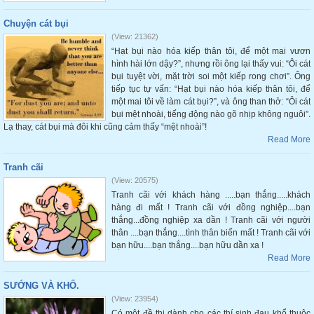
Chuyện cát bụi
(View: 21362)
“Hạt bụi nào hóa kiếp thân tôi, để một mai vươn
hình hài lớn dậy?”, nhưng rồi ông lại thấy vui: “Ôi cát
bụi tuyệt vời, mặt trời soi một kiếp rong chơi”. Ông
tiếp tục tự vấn: “Hạt bụi nào hóa kiếp thân tôi, để
một mai tôi về làm cát bụi?”, và ông than thở: “Ôi cát
bụi mệt nhoài, tiếng động nào gõ nhịp không nguôi”.
Lạ thay, cát bụi mà đôi khi cũng cảm thấy “mệt nhoài”!
Read More
Tranh cãi
(View: 20575)
Tranh cãi với khách hàng .....bạn thắng.....khách
hàng đi mất ! Tranh cãi với đồng nghiệp....bạn
thắng...đồng nghiệp xa dần ! Tranh cãi với người
thân ....bạn thắng....tình thân biến mất ! Tranh cãi với
bạn hữu....bạn thắng....bạn hữu dần xa !
Read More
SƯỚNG VÀ KHỔ.
(View: 23954)
Có một đề thi dành cho các thí sinh đau khổ thuộc