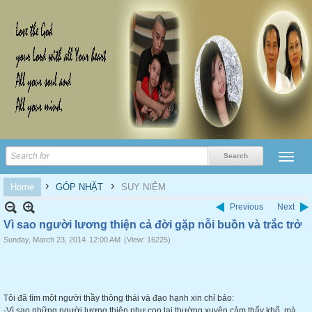
›
›
Home
GÓP NHẶT
SUY NIỆM
Previous
Next
Vì sao người lương thiện cả đời gặp nỗi buồn và trắc trở
Sunday, March 23, 2014
12:00 AM
(View: 16225)
Tôi đã tìm một người thầy thông thái và đạo hạnh xin chỉ bảo:
-Vì sao những người lương thiện như con lại thường xuyên cảm thấy khổ, mà