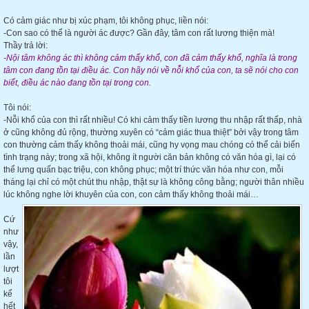
Có cảm giác như bị xúc phạm, tôi không phục, liền nói:
-Con sao có thể là người ác được? Gần đây, tâm con rất lương thiện mà!
Thầy trả lời:
-Nội tâm không ác thì không cảm thấy khổ, con đã cảm thấy khổ, nghĩa là trong
tâm con đang tồn tại điều ác. Con hãy nói về nỗi khổ của con, ta sẽ nói cho con
biết, điều ác nào đang tồn tại trong con.
Tôi nói:
-Nỗi khổ của con thì rất nhiều! Có khi cảm thấy tiền lương thu nhập rất thấp, nhà
ở cũng không đủ rộng, thường xuyên có “cảm giác thua thiệt” bởi vậy trong tâm
con thường cảm thấy không thoải mái, cũng hy vọng mau chóng có thể cải biến
tình trạng này; trong xã hội, không ít người căn bản không có văn hóa gì, lại có
thể lưng quấn bạc triệu, con không phục; một trí thức văn hóa như con, mỗi
tháng lại chỉ có một chút thu nhập, thật sự là không công bằng; người thân nhiều
lúc không nghe lời khuyên của con, con cảm thấy không thoải mái…
Cứ
như
vậy,
lần
lượt
tôi
kể
hết