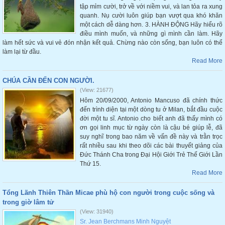
tập mỉm cười, trở về với niềm vui, và lan tỏa ra xung
quanh. Nụ cười luôn giúp bạn vượt qua khó khăn
một cách dễ dàng hơn. 3. HÀNH ĐỘNG Hãy hiểu rõ
điều mình muốn, và những gì mình cần làm. Hãy
làm hết sức và vui vẻ đón nhận kết quả. Chừng nào còn sống, bạn luôn có thể
làm lại từ đầu.
Read More
CHÚA CẦN ĐẾN CON NGƯỜI.
(View: 21677)
Hôm 20/09/2000, Antonio Mancuso đã chính thức
đến trình diện tại một dòng tu ở Milan, bắt đầu cuộc
đời một tu sĩ. Antonio cho biết anh đã thấy mình có
ơn gọi linh mục từ ngày còn là cậu bé giúp lễ, đã
suy nghĩ trong bao năm về vấn đề này và trằn trọc
rất nhiều sau khi theo dõi các bài thuyết giảng của
Đức Thánh Cha trong Đại Hội Giới Trẻ Thế Giới Lần
Thứ 15.
Read More
Tổng Lãnh Thiên Thần Micae phù hộ con người trong cuộc sống và
trong giờ lâm tử
(View: 31940)
Sr. Jean Berchmans Minh Nguyệt