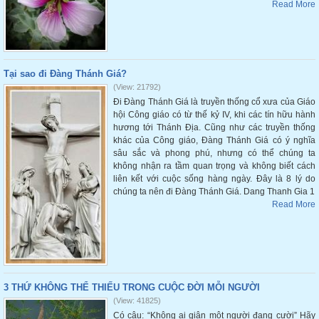
Read More
Tại sao đi Đàng Thánh Giá?
(View: 21792)
Đi Đàng Thánh Giá là truyền thống cổ xưa của Giáo
hội Công giáo có từ thế kỷ IV, khi các tín hữu hành
hương tới Thánh Địa. Cũng như các truyền thống
khác của Công giáo, Đàng Thánh Giá có ý nghĩa
sâu sắc và phong phú, nhưng có thể chúng ta
không nhận ra tầm quan trọng và không biết cách
liên kết với cuộc sống hàng ngày. Đây là 8 lý do
chúng ta nên đi Đàng Thánh Giá. Dang Thanh Gia 1
Read More
3 THỨ KHÔNG THỂ THIẾU TRONG CUỘC ĐỜI MỖI NGƯỜI
(View: 41825)
Có câu: “Không ai giận một người đang cười” Hãy