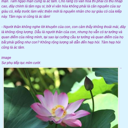
mạn. Tâm ngạo mạn cũng là ác tâm. Cho rằng có văn hóa thì phải có thu nhập
cao, đây chính là tâm ngu si; bởi vì văn hóa không phải là căn nguyên của sự
giàu có, kiếp trước làm việc thiện mới là nguyên nhân cho sự giàu có của kiếp
này. Tâm ngu si cũng là ác tâm!
- Người thân không nghe lời khuyên của con, con cảm thấy không thoải mái, đây
là không rộng lượng. Dẫu là người thân của con, nhưng họ vẫn có tư tưởng và
quan điểm của riêng mình, tại sao lại cưỡng cầu tư tưởng và quan điểm của họ
bắt phải giống như con? Không rộng lượng sẽ dẫn đến hẹp hòi. Tâm hẹp hòi
cũng là ác tâm.
image
Sư phụ tiếp tục mỉm cười:
-