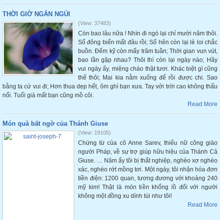
THỜI GIỜ NGẮN NGỦI
(View: 37483)
Còn bao lâu nữa ! Nhìn đi ngó lại chỉ mười năm thôi.
Số đông biến mất đâu rồi; Số hên còn lại lẻ loi chắc
buồn. Đếm kỹ còn mấy trăm tuần; Thời gian vun vút,
bao lần gặp nhau? Thôi thì còn lại ngày nào; Hãy
vui ngày ấy, miệng chào thật tươi. Khác biệt gì cũng
thế thôi; Mai kia nằm xuống để rồi được chi. Sao
bằng ta cứ vui đi; Hơn thua dẹp hết, ôm ghì bạn xưa. Tay với trời cao không thấu
nổi. Tuổi già mất bạn cũng mồ côi.
Read More
Món quà bất ngờ của Thánh Giuse
(View: 19105)
Chứng từ của cô Anne Sarev, thiếu nữ công giáo
người Pháp, về sự trợ giúp hữu hiệu của Thánh Cả
Giuse. … Năm ấy tôi bị thất nghiệp, nghèo xơ nghèo
xác, nghèo rớt mồng tơi. Một ngày, tôi nhận hóa đơn
tiền điện: 1200 quan, tương đương với khoảng 240
mỹ kim! Thật là món tiền khổng lồ đối với người
không một đồng xu dính túi như tôi!
Read More