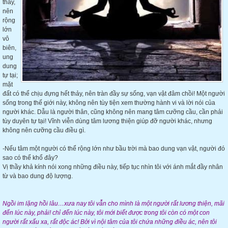
thảy,
nên
rộng
lớn
vô
biên,
ung
dung
tự tại;
mặt
đất có thể chịu đựng hết thảy, nên tràn đầy sự sống, vạn vật đâm chồi! Một người
sống trong thế giới này, không nên tùy tiện xem thường hành vi và lời nói của
người khác. Dẫu là người thân, cũng không nên mang tâm cưỡng cầu, cần phải
tùy duyên tự tại! Vĩnh viễn dùng tâm lương thiện giúp đỡ người khác, nhưng
không nên cưỡng cầu điều gì.
-Nếu tâm một người có thể rộng lớn như bầu trời mà bao dung vạn vật, người đó
sao có thể khổ đây?
Vị thầy khả kính nói xong những điều này, tiếp tục nhìn tôi với ánh mắt đầy nhân
từ và bao dung độ lượng.
Ngồi im lặng hồi lâu…xưa nay tôi vẫn cho mình là một người rất lương thiện, mãi
đến lúc này, phải! chỉ đến lúc này, tôi mới biết được trong tôi còn có một con
người rất xấu xa, rất độc ác! Bởi vì nội tâm của tôi chứa những điều ác, nên tôi