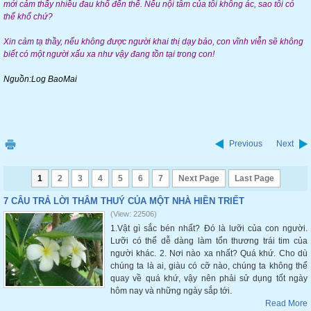
mới cảm thấy nhiều đau khổ đến thế. Nếu nội tâm của tôi không ác, sao tôi có
thể khổ chứ?
Xin cảm tạ thầy, nếu không được người khai thị dạy bảo, con vĩnh viễn sẽ không
biết có một người xấu xa như vậy đang tồn tại trong con!
Nguồn:Log BaoMai
Previous
Next
1
2
3
4
5
6
7
Next Page
Last Page
7 CÂU TRẢ LỜI THÂM THUÝ CỦA MỘT NHÀ HIỀN TRIẾT
(View: 22506)
1.Vật gì sắc bén nhất? Đó là lưỡi của con người.
Lưỡi có thể dễ dàng làm tổn thương trái tim của
người khác. 2. Nơi nào xa nhất? Quá khứ. Cho dù
chúng ta là ai, giàu có cỡ nào, chúng ta không thể
quay về quá khứ, vậy nên phải sử dụng tốt ngày
hôm nay và những ngày sắp tới.
Read More