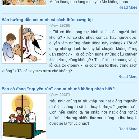
Muôn tháng qua lòng mến yêu Mẹ không nhoà.
Read More
Bản hướng dẫn xét mình và cách thức xưng tội
(View: 22038)
• Tôi có tôn trọng sự trinh khiết của người tình
không? • Tôi có cho phép con cái hay người dưới
quyền làm những hành động này không? • Tôi có
dùng những danh từ hay kể chuyện không đứng
đắn không? • Tôi có thích nghe những câu chuyện
thiếu đứng đắng không? • Tôi có khoe khoang về tội
lỗi của tôi không? • Tôi có phạm tội thiếu trong sạch
không? • Tôi có say sưa rượu chè không?
Read More
Bạn có đang “nguyền rủa” con mình mà không nhận biết?
(View: 29937)
Nếu như chúng ta rải khắp nơi hạt giống "nguyền
rủa" thì chúng ta sẽ thu hoạch được "nguyền rủa" .
Còn nếu chúng ta rải khắp nơi hạt giống "chúc
phúc" thì đương nhiên thứ mà chúng ta thu hoạch
được sẽ là "chúc phúc"!
Read More