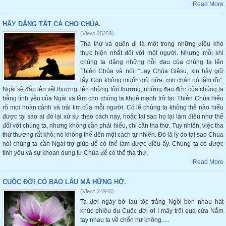
Read More
HÃY DÂNG TẤT CẢ CHO CHÚA.
(View: 25259)
Tha thứ và quên đi là một trong những điều khó
thực hiện nhất đối với một người. Nhưng mỗi khi
chúng ta dâng những nỗi đau của chúng ta lên
Thiên Chúa và nói: “Lạy Chúa Giêsu, xin hãy giữ
lấy. Con không muốn giữ nữa, con chán nó lắm rồi”,
Ngài sẽ đắp lên vết thương, lên những tổn thương, những đau đớn của chúng ta
bằng tình yêu của Ngài và làm cho chúng ta khoẻ mạnh trở lại. Thiên Chúa hiểu
rõ mọi hoàn cảnh và trái tim của mỗi người. Có lẽ chúng ta không thể nào hiểu
được tại sao ai đó lại xử sự theo cách này, hoặc tại sao họ lại làm điều như thế
đối với chúng ta, nhưng không cần phải hiểu, chỉ cần tha thứ. Tuy nhiên, việc tha
thứ thường rất khó; nó không thể đến một cách tự nhiên. Đó là lý do tại sao Chúa
nói chúng ta cần Ngài trợ giúp để có thể làm được điều ấy. Chúng ta có được
tình yêu và sự khoan dung từ Chúa để có thể tha thứ.
Read More
CUỘC ĐỜI CÓ BAO LÂU MÀ HỮNG HỜ.
(View: 24940)
Ta đợi ngày bờ lau tóc trắng Ngồi bên nhau hát
khúc phiêu du Cuộc đời ơi ! mây trôi qua cửa Nắm
tay nhau ta về chốn hư không.....