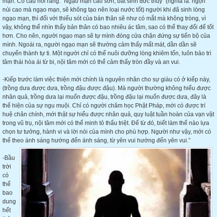
mạn. Có câu nói rằng: “Ngạo mạn cao sơn, bất sinh đức thủy” (nghĩa là: ngọn
núi cao mà ngạo mạn, sẽ không tạo nên loại nước tốt) người khi đã sinh lòng
ngạo mạn, thì đối với thiếu sót của bản thân sẽ như có mắt mà không tròng, vì
vậy, không thể nhìn thấy bản thân có bao nhiêu ác tâm, sao có thể thay đổi để tốt
hơn. Cho nên, người ngạo mạn sẽ tự mình đóng cửa chặn đứng sự tiến bộ của
mình. Ngoài ra, người ngạo mạn sẽ thường cảm thấy mất mát, dần dần sẽ
chuyển thành tự ti. Một người chỉ có thể nuôi dưỡng lòng khiêm tốn, luôn bảo trì
tâm thái hòa ái từ bi, nội tâm mới có thể cảm thấy tròn đầy và an vui.
-Kiếp trước làm việc thiện mới chính là nguyên nhân cho sự giàu có ở kiếp này,
(trồng dưa được dưa, trồng đậu được đậu). Mà người thường không hiểu được
nhân quả, trồng dưa lại muốn được đậu, trồng đậu lại muốn được dưa, đây là
thể hiện của sự ngu muội. Chỉ có người chăm học Phật Pháp, mới có được trí
huệ chân chính, mới thật sự hiểu được nhân quả, quy luật tuần hoàn của vạn vật
trong vũ trụ, nội tâm mới có thể minh tỏ thấu triệt. Để từ đó, biết làm thế nào lựa
chọn tư tưởng, hành vi và lời nói của mình cho phù hợp. Người như vậy, mới có
thể theo ánh sáng hướng đến ánh sáng, từ yên vui hướng đến yên vui.”
-Bầu
trời
có
thể
bao
dung
hết