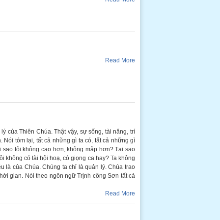
Read More
lý của Thiên Chúa. Thật vậy, sự sống, tài năng, trí
Nói tóm lại, tất cả những gì ta có, tất cả những gì
ại sao tôi không cao hơn, không mập hơn? Tại sao
tôi không có tài hội hoạ, có giọng ca hay? Ta không
đều là của Chúa. Chúng ta chỉ là quản lý. Chúa trao
 thời gian. Nói theo ngôn ngữ Trịnh công Sơn tất cả
Read More