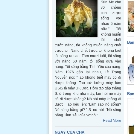
“Xin Mẹ cho
vợ chồng
con được
sống với
nhau 5 năm
nữa.” Tôi
không muốn
tôi chết
Bản
trước nàng, tôi không muốn nàng chết
trước tôi. Nàng chết trước tôi không biết
tôi sống ra sao. Tám mươi tuổi, tôi sống
với nàng 60 năm, tôi sống dựa vào
nàng. Tôi sống bằng Tình Yêu của nàng.
Năm 1976 gặp lại nhau, Lê Trọng
Nguyễn nói: “Tao không biết mày có đi
được không. Tao cứ tưởng mày làm
USIS là mày đi được. Hôm tao gặp thằng
S. ở trong khu nhà mày, tao hỏi nó mày
Bạn
có đi được không? Nó nói mày không đi
được. Tao kêu lên: “Làm sao nó sống?
Nó sống bằng gì? ” S. nó nói: “Nó sống
bằng Tình Yêu của vợ nó.”
Read More
NGÀY CỦA CHA.