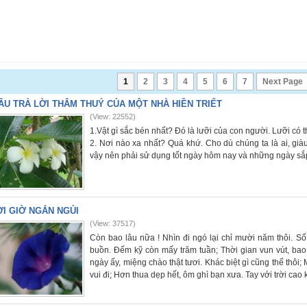
1
2
3
4
5
6
7
Next Page
ÂU TRẢ LỜI THÂM THUÝ CỦA MỘT NHÀ HIỀN TRIẾT
(View: 22552)
1.Vật gì sắc bén nhất? Đó là lưỡi của con người. Lưỡi có 
2. Nơi nào xa nhất? Quá khứ. Cho dù chúng ta là ai, già
vậy nên phải sử dụng tốt ngày hôm nay và những ngày sắp
I GIỜ NGẮN NGỦI
(View: 37517)
Còn bao lâu nữa ! Nhìn đi ngó lại chỉ mười năm thôi. Số 
buồn. Đếm kỹ còn mấy trăm tuần; Thời gian vun vút, bao 
ngày ấy, miệng chào thật tươi. Khác biệt gì cũng thế thôi
vui đi; Hơn thua dẹp hết, ôm ghì bạn xưa. Tay với trời cao