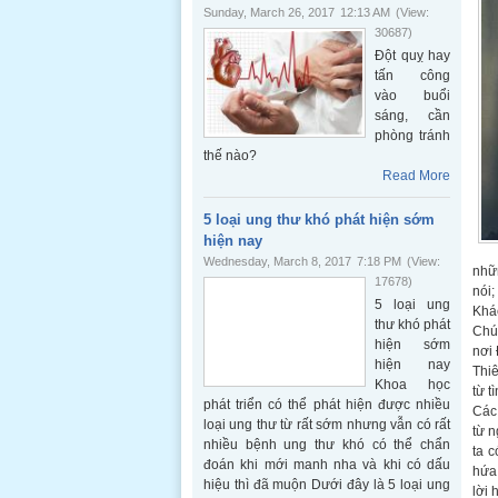
Sunday, March 26, 2017
12:13 AM
(View:
30687)
Đột quỵ hay
tấn công
vào buổi
sáng, cần
phòng tránh
thế nào?
Read More
5 loại ung thư khó phát hiện sớm
hiện nay
Wednesday, March 8, 2017
7:18 PM
(View:
nhữn
17678)
nói;
5 loại ung
Khác
thư khó phát
Chú
hiện sớm
nơi 
hiện nay
Thiê
Khoa học
từ t
phát triển có thể phát hiện được nhiều
Các 
loại ung thư từ rất sớm nhưng vẫn có rất
từ n
nhiều bệnh ung thư khó có thể chẩn
ta 
đoán khi mới manh nha và khi có dấu
hứa 
hiệu thì đã muộn Dưới đây là 5 loại ung
lời 