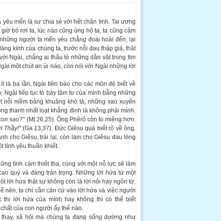
yêu mến là sự chia sẻ với hết chân tình. Tai ương
giờ bỏ rơi ta, lúc nào cũng ủng hộ ta, ta cũng cảm
à những người ta mến yêu chẳng đoái hoài đến, lại
ng kính của chúng ta, trước nỗi đau thập giá, thật
ới Ngài, chẳng ai thấu tỏ những dằn vặt trong tim
i một chút an ủi nào, còn nói với Ngài những lời
t là ba lần, Ngài tiên báo cho các môn đệ biết về
, Ngài tiếp tục tỏ bày tâm tư của mình bằng những
một nỗi niềm bâng khuâng khó tả, những xao xuyến
ồng thanh nhất loạt khẳng định là không phải mình.
con sao?”
(Mt 26,25). Ông Phêrô còn to miệng hơn:
ì Thầy!”
(Ga 13,37). Đức Giêsu quá biết rõ về ông.
h cho Giêsu, trái lại, còn làm cho Giêsu đau lòng
 tình yêu thuần khiết.
ững tình cảm thiết tha, cùng với một nỗ lực sẽ làm
 cao quý và đáng trân trọng. Những lời hứa từ một
t lời hứa thật sự không còn là lời nói hay ngôn từ,
hế nên, ta chỉ cần căn cứ vào lời hứa và việc người
c thi lời hứa của mình hay không thì có thể
biết
chất của con người ấy thế nào.
 thay, xã hội mà chúng ta đang sống dường như