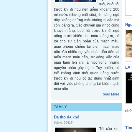
tuổi, buổi tối
trước khi đi ngủ nên uống khoảng 200
ml nước (chừng một cốc), thì sáng ngủ
dậy, không những máu không bị đặc mà
Ngu
còn loãng ra. Các chuyên gia y học cũng
khuyên rằng, buổi tối trước khi đi ngủ
uống nước khiến cho máu loãng ra, có
lợi cho sự tuần hoàn của mạch máu,
giúp phòng chống tai biến mạch máu
não. Có nhiều nguyên nhân dẫn đến tai
biến mạch máu não, sự đông đặc của
máu tăng lên chỉ là một trong những
LÀ 
nguyên nhân gây bệnh. Tuy nhiên, có
thể khẳng định thói quen uống nước
trước khi đi ngủ có tác dụng nhất định
đối với việc phòng chống tai biến mạch
máu não.
Read More
TÂM LÝ
nhữn
Đa thọ đa khổ
(View: 29416)
Tìm
Tôi cầu xin: