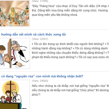
(View: 17395)
"Đây Tháng Hoa" của nhạc sĩ Duy Tân với điệu 2/4 nhịp n
thà. Dâng tiến hoa lòng mến dâng lời cung chúc. Hương
qua lòng mến yêu Mẹ không nhoà.
 hướng dẫn xét mình và cách thức xưng tội
(View: 22057)
• Tôi có tôn trọng sự trinh khiết của người tình không? 
những hành động này không? • Tôi có dùng những danh t
thích nghe những câu chuyện thiếu đứng đắng không? • Tôi
phạm tội thiếu trong sạch không? • Tôi có say sưa rượu c
 có đang “nguyền rủa” con mình mà không nhận biết?
(View: 29950)
Nếu như chúng ta rải khắp nơi hạt giống "nguyền rủa" t
nếu chúng ta rải khắp nơi hạt giống "chúc phúc" thì đươn
phúc"!