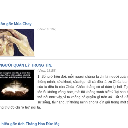
ồn gốc Mùa Chay
(View: 18192)
NGƯỜI QUẢN LÝ TRUNG TÍN.
(View: 18158)
1. Sống ở trên đời, mỗi người chúng ta chỉ là người quản 
thông minh, sức khoẻ, sắc đẹp, tất cả đều là ơn Chúa ban. 
của ta đều là của Chúa. Chắc chẳng có ai dám tự hỏi: T
tóc tôi không vàng hoe, mắt tôi không xanh biếc? Tại sao 
thể hỏi như vậy, vì ta không có quyền gì trên đó. Tất cả 
sự sống, tài năng, trí thông minh cho ta gìn giữ trong một
g thứ đó chỉ "ở trọ" nơi ta.
 hiểu gốc tích Tháng Hoa Đức Mẹ