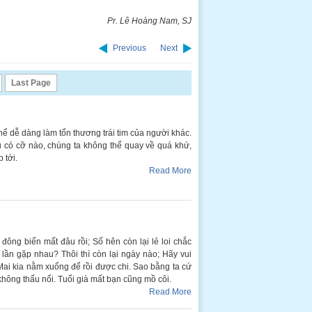
Pr. Lê Hoàng Nam, SJ
Previous
Next
Last Page
thể dễ dàng làm tổn thương trái tim của người khác.
u có cỡ nào, chúng ta không thể quay về quá khứ,
 tới.
Read More
đông biến mất đâu rồi; Số hên còn lại lẻ loi chắc
lần gặp nhau? Thôi thì còn lại ngày nào; Hãy vui
; Mai kia nằm xuống để rồi được chi. Sao bằng ta cứ
 không thấu nổi. Tuổi già mất bạn cũng mồ côi.
Read More