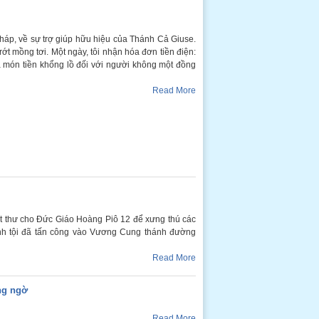
háp, về sự trợ giúp hữu hiệu của Thánh Cả Giuse.
ớt mồng tơi. Một ngày, tôi nhận hóa đơn tiền điện:
 món tiền khổng lồ đối với người không một đồng
Read More
viết thư cho Đức Giáo Hoàng Piô 12 để xưng thú các
anh tội đã tấn công vào Vương Cung thánh đường
Read More
ng ngờ
Read More