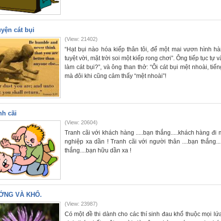
yện cát bụi
(View: 21402)
“Hạt bụi nào hóa kiếp thân tôi, để một mai vươn hình hài 
tuyệt vời, mặt trời soi một kiếp rong chơi”. Ông tiếp tục tự 
làm cát bụi?”, và ông than thở: “Ôi cát bụi mệt nhoài, ti
mà đôi khi cũng cảm thấy “mệt nhoài”!
nh cãi
(View: 20604)
Tranh cãi với khách hàng .....bạn thắng.....khách hàng đi 
nghiệp xa dần ! Tranh cãi với người thân ....bạn thắng...
thắng....bạn hữu dần xa !
ỚNG VÀ KHỔ.
(View: 23987)
Có một đề thi dành cho các thí sinh đau khổ thuộc mọi lứ