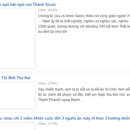
 quà bất ngờ của Thánh Giuse
(View: 19129)
Chứng từ của cô Anne Sarev, thiếu nữ công giáo người P
… Năm ấy tôi bị thất nghiệp, nghèo xơ nghèo xác, nghèo r
1200 quan, tương đương với khoảng 240 mỹ kim! Thật là
xu dính túi như tôi!
 Tôi Biết Tha thứ
(View: 17954)
Sau chiến tranh, anh ta bị bắt và bị kết án tử hình. Anh 
tội ác mình đã phạm và đặc biệt xin Ngài tha thứ cho 
Thánh Phaolô ngoại thành.
c nhau chỉ 1 niệm khiến cuộc đời 3 người ăn mày rẽ theo 3 hướng khô
(View: 17700)