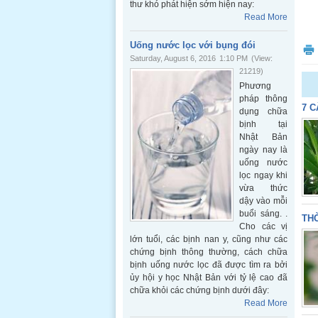
thư khó phát hiện sớm hiện nay:
Read More
Uống nước lọc với bụng đói
Saturday, August 6, 2016
1:10 PM
(View:
21219)
Phương
pháp thông
7 C
dụng chữa
bịnh tại
Nhật Bản
ngày nay là
uống nước
lọc ngay khi
vừa thức
dậy vào mỗi
buổi sáng. .
THỜ
Cho các vị
lớn tuổi, các bịnh nan y, cũng như các
chứng bịnh thông thường, cách chữa
bịnh uống nước lọc đã được tìm ra bởi
ủy hội y học Nhật Bản với tỷ lệ cao đã
chữa khỏi các chứng bịnh dưới đây:
Read More