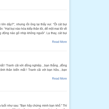
lớn dậy?”, nhưng rồi ông lại thấy vui: “Ôi cát bụi
vấn: “Hạt bụi nào hóa kiếp thân tôi, để một mai tôi về
ếng động nào gõ nhịp không nguôi”. Lạ thay, cát bụi
Read More
mất ! Tranh cãi với đồng nghiệp....bạn thắng...đồng
.tình thân biến mất ! Tranh cãi với bạn hữu....bạn
Read More
a tuổi như sau: "Bạn hãy chứng minh bạn khổ." Thí