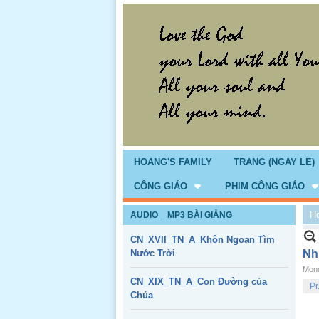
HOANG'S FAMILY
TRANG (NGAY LE)
CÔNG GIÁO
PHIM CÔNG GIÁO
H
AUDIO _ MP3 BÀI GIẢNG
CN_XVII_TN_A_Khôn Ngoan Tìm
Nước Trời
Nh
Mond
CN_XIX_TN_A_Con Đường của
Pr
Chúa