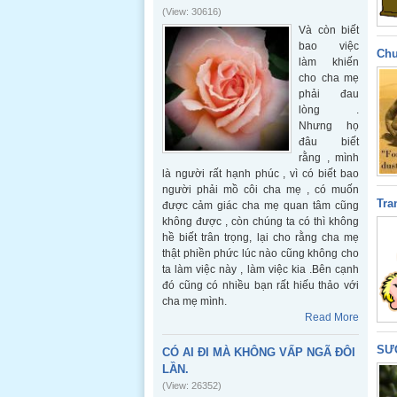
(View: 30616)
Và còn biết
bao việc
Chu
làm khiến
cho cha mẹ
phải đau
lòng .
Nhưng họ
đâu biết
rằng , mình
là người rất hạnh phúc , vì có biết bao
người phải mồ côi cha mẹ , có muốn
Tra
được cảm giác cha mẹ quan tâm cũng
không được , còn chúng ta có thì không
hề biết trân trọng, lại cho rằng cha mẹ
thật phiền phức lúc nào cũng không cho
ta làm việc này , làm việc kia .Bên cạnh
đó cũng có nhiều bạn rất hiếu thảo với
cha mẹ mình.
Read More
SƯ
CÓ AI ĐI MÀ KHÔNG VẤP NGÃ ĐÔI
LẦN.
(View: 26352)