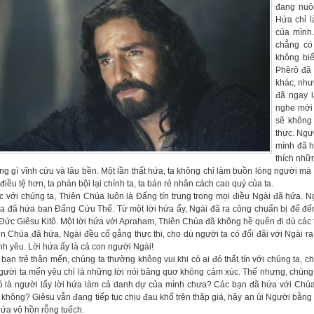
đang nuô
Hứa chỉ l
của mình
chẳng có 
không biế
Phêrô đã 
khác, như
đã ngay l
nghe mới 
sẽ không 
thực. Ngư
mình đã h
thích nhữ
g gì vĩnh cửu và lâu bền. Một lần thất hứa, ta không chỉ làm buồn lòng người mà t
 điều tệ hơn, ta phản bội lại chính ta, ta bán rẻ nhân cách cao quý của ta.
 với chúng ta, Thiên Chúa luôn là Đấng tín trung trong mọi điều Ngài đã hứa. N
a đã hứa ban Đấng Cứu Thế. Từ một lời hứa ấy, Ngài đã ra công chuẩn bị để đến 
Đức Giêsu Kitô. Một lời hứa với Apraham, Thiên Chúa đã không hề quên đi dù các t
n Chúa đã hứa, Ngài đều cố gắng thực thi, cho dù người ta có đối đãi với Ngài ra 
ình yêu. Lời hứa ấy là cả con người Ngài!
bạn trẻ thân mến, chúng ta thường không vui khi có ai đó thất tín với chúng ta, c
gười ta mến yêu chỉ là những lời nói bâng quơ không cảm xúc. Thế nhưng, chúng 
có là người lấy lời hứa làm cả danh dự của mình chưa? Các bạn đã hứa với Chúa
không? Giêsu vẫn đang tiếp tục chịu đau khổ trên thập giá, hãy an ủi Người bằng
hứa vô hồn rỗng tuếch.