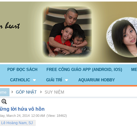
PDF ĐỌC SÁCH
FREE CÔNG GIÁO APP (ANDROID, IOS)
ME
CATHOLIC
GIẢI TRÍ
AQUARIUM HOBBY
›
›
ome
GÓP NHẶT
SUY NIỆM
ững lời hứa vô hồn
ay, March 24, 2014
12:00 AM
(View: 18462)
. Lê Hoàng Nam, SJ