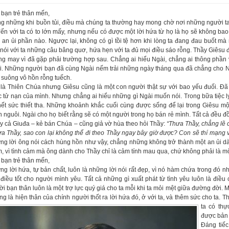
bạn trẻ thân mến,
g những khi buồn tủi, điều mà chúng ta thường hay mong chờ nơi những người ta 
ến với ta có to lớn mấy, nhưng nếu có được một lời hứa từ họ là họ sẽ không bao 
 an ủi phần nào. Ngược lại, không có gì tồi tệ hơn khi lòng ta đang đau buốt m
nói với ta những câu bâng quơ, hứa hẹn với ta đủ mọi điều sáo rỗng. Thầy Giêsu đá
g may vì đã gặp phải trường hợp sau. Chẳng ai hiểu Ngài, chẳng ai thông phần v
i. Những người bạn đã cùng Ngài nếm trải những ngày tháng qua đã chẳng cho Ngà
 suông vô hồn rỗng tuếch.
là Thiên Chúa nhưng Giêsu cũng là một con người thật sự với bao yếu đuối. Đã í
 tử nạn của mình. Nhưng chẳng ai hiểu những gì Ngài muốn nói. Trong bữa tiệc ly
 hết sức thiết tha. Những khoảnh khắc cuối cùng được sống để lại trong Giêsu 
 nguôi. Ngài cho họ biết rằng sẽ có một người trong họ bán rẻ mình. Tất cả đều đ
y cả Giuđa – kẻ bán Chúa – cũng giả vờ hùa theo hỏi Thầy:
“Thưa Thầy, chẳng lẽ 
a Thầy, sao con lại không thể đi theo Thầy ngay bây giờ được? Con sẽ thí mạng v
g lời ông nói cách hùng hồn như vậy, chẳng những không trở thành một an ủi dàn
, vì tình cảm mà ông dành cho Thầy chỉ là cảm tính mau qua, chứ không phải là một
bạn trẻ thân mến,
g lời hứa, tự bản chất, luôn là những lời nói rất đẹp, vì nó hàm chứa trong đó nh
điều tốt cho người mình yêu. Tất cả những gì xuất phát từ tình yêu luôn là điều
i bạn thân luôn là một trợ lực quý giá cho ta mỗi khi ta mỏi mệt giữa đường đời. Mộ
g là hiện thân của chính người thốt ra lời hứa đó, ở với ta, và thêm sức cho ta. T
ta có thự
được bản 
Đáng tiếc