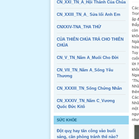
CN_XXI_TN_A_Hội Thánh Của Chúa
Các 
Tron
CN_XXIII_TN_A_ Sửa lổi Anh Em
ập đ
thấy
CNXXIV-TNA_THA THỨ
còn 
khôn
CỦA THIÊN CHÚA TRẢ CHO THIÊN
Ngà
CHÚA
hứa
Tuy 
CN_V_TN_Năm A_Muối Cho Đời
cuộc
lời
khôn
CN_VII_TN_Năm A_Sống Yêu
Nga
Thương
“Thư
Nhữn
CN_XXXIII_TN_Sống Chứng Nhân
thêm
Các 
CN_XXXIV_TN_Năm C_Vương
Nhữn
Quốc Đức Kitô
một 
ngườ
nhưn
SỨC KHỎE
Đột quỵ hay tấn công vào buổi
sáng, cần phòng tránh thế nào?