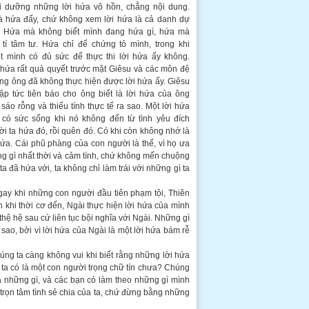
i dưỡng những lời hứa vô hồn, chẳng nội dung.
à hứa đấy, chứ không xem lời hứa là cả danh dự
. Hứa mà không biết mình đang hứa gì, hứa mà
tí tâm tư. Hứa chỉ để chứng tỏ mình, trong khi
t mình có đủ sức để thực thi lời hứa ấy không.
hứa rất quả quyết trước mặt Giêsu và các môn đệ
ng ông đã không thực hiện được lời hứa ấy. Giêsu
ập tức tiên báo cho ông biết là lời hứa của ông
sáo rỗng và thiếu tính thực tế ra sao. Một lời hứa
có sức sống khi nó không đến từ tình yêu đích
ời ta hứa đó, rồi quên đó. Có khi còn không nhớ là
ứa. Cái phũ phàng của con người là thế, vì họ ưa
ng gì nhất thời và cảm tính, chứ không mến chuộng
a đã hứa với, ta không chỉ làm trái với những gì ta
gay khi những con người đầu tiên phạm tội, Thiên
khi thời cơ đến, Ngài thực hiện lời hứa của mình
hệ hệ sau cứ liên tục bội nghĩa với Ngài. Những gì
sao, bởi vì lời hứa của Ngài là một lời hứa bám rễ
húng ta càng không vui khi biết rằng những lời hứa
ta có là một con người trọng chữ tín chưa? Chúng
 những gì, và các bạn có làm theo những gì mình
 trọn tâm tình sẻ chia của ta, chứ đừng bằng những