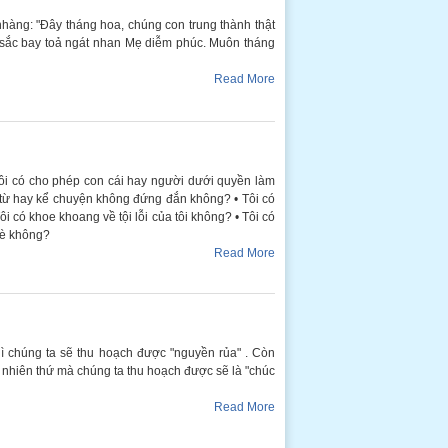
hàng: "Đây tháng hoa, chúng con trung thành thật
 sắc bay toả ngát nhan Mẹ diễm phúc. Muôn tháng
Read More
• Tôi có cho phép con cái hay người dưới quyền làm
ừ hay kể chuyện không đứng đắn không? • Tôi có
 có khoe khoang về tội lỗi của tôi không? • Tôi có
hè không?
Read More
hì chúng ta sẽ thu hoạch được "nguyền rủa" . Còn
g nhiên thứ mà chúng ta thu hoạch được sẽ là "chúc
Read More