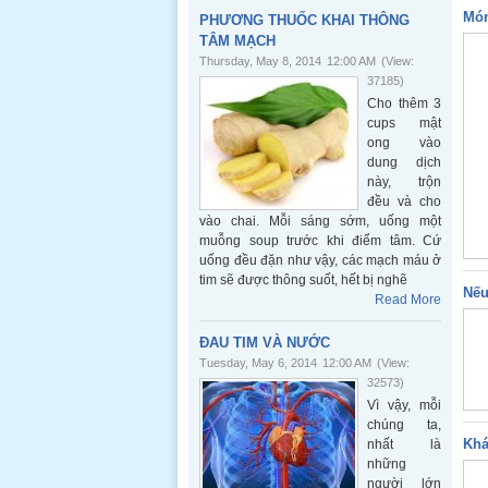
Món
PHƯƠNG THUỐC KHAI THÔNG
TÂM MẠCH
Thursday, May 8, 2014
12:00 AM
(View:
37185)
Cho thêm 3
cups mật
ong vào
dung dịch
này, trộn
đều và cho
vào chai. Mỗi sáng sớm, uống một
muỗng soup trước khi điểm tâm. Cứ
uống đều đặn như vậy, các mạch máu ở
tim sẽ được thông suốt, hết bị nghẽ
Nếu
Read More
ĐAU TIM VÀ NƯỚC
Tuesday, May 6, 2014
12:00 AM
(View:
32573)
Vì vậy, mỗi
chúng ta,
Khá
nhất là
những
người lớn