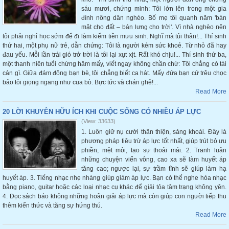
sáu mươi, chứng minh: Tôi lớn lên trong một gia
đình nông dân nghèo. Bố mẹ tôi quanh năm 'bán
mặt cho đất – bán lưng cho trời'. Vì nhà nghèo nên
tôi phải nghỉ học sớm để đi làm kiếm tiền mưu sinh. Nghĩ mà tủi thân!... Thí sinh
thứ hai, một phụ nữ trẻ, dẫn chứng: Tôi là người kém sức khoẻ. Từ nhỏ đã hay
đau yếu. Mỗi lần trái gió trở trời là tôi lại xụt xịt. Rất khó chịu!... Thí sinh thứ ba,
một thanh niên tuổi chừng hăm mấy, viết ngay không chần chừ: Tôi chẳng có tài
cán gì. Giữa đám đông bạn bè, tôi chẳng biết ca hát. Mấy đứa bạn cứ trêu chọc
bảo tôi giọng ngang như cua bò. Bực tức và chán ghê!...
Read More
20 LỜI KHUYÊN HỮU ÍCH KHI CUỘC SỐNG CÓ NHIỀU ÁP LỰC
(View: 33633)
1. Luôn giữ nụ cười thân thiện, sảng khoái. Đây là
phương pháp tiêu trừ áp lực tốt nhất, giúp trút bỏ ưu
phiền, mệt mỏi, tạo sự thoải mái. 2. Tranh luận
những chuyện viển vông, cao xa sẽ làm huyết áp
tăng cao; ngược lại, sự trầm tĩnh sẽ giúp làm hạ
huyết áp. 3. Tiếng nhạc nhẹ nhàng giúp giảm áp lực. Bạn có thể nghe hòa nhạc
bằng piano, guitar hoặc các loại nhạc cụ khác để giải tỏa tâm trạng không yên.
4. Đọc sách báo không những hoãn giải áp lực mà còn giúp con người tiếp thu
thêm kiến thức và tăng sự hứng thú.
Read More