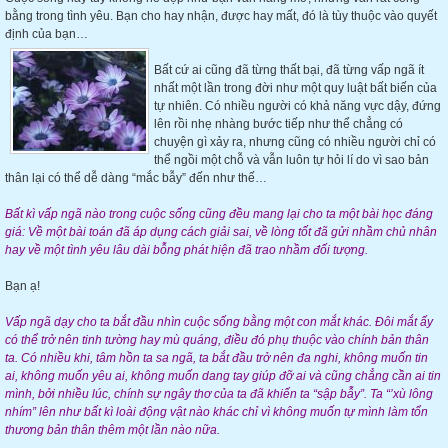
bằng trong tình yêu. Bạn cho hay nhận, được hay mất, đó là tùy thuộc vào quyết
định của bạn…
Bất cứ ai cũng đã từng thất bại, đã từng vấp ngã ít
nhất một lần trong đời như một quy luật bất biến của
tự nhiên. Có nhiều người có khả năng vực dậy, đứng
lên rồi nhẹ nhàng bước tiếp như thể chẳng có
chuyện gì xảy ra, nhưng cũng có nhiều người chỉ có
thể ngồi một chỗ và vẫn luôn tự hỏi lí do vì sao bản
thân lại có thể dễ dàng “mắc bẫy” đến như thế…
Bất kì vấp ngã nào trong cuộc sống cũng đều mang lại cho ta một bài học đáng
giá: Về một bài toán đã áp dụng cách giải sai, về lòng tốt đã gửi nhầm chủ nhân
hay về một tình yêu lâu dài bỗng phát hiện đã trao nhầm đối tượng.
Bạn ạ!
Vấp ngã dạy cho ta bắt đầu nhìn cuộc sống bằng một con mắt khác. Đôi mắt ấy
có thể trở nên tinh tường hay mù quáng, điều đó phụ thuộc vào chính bản thân
ta. Có nhiều khi, tâm hồn ta sa ngã, ta bắt đầu trở nên đa nghi, không muốn tin
ai, không muốn yêu ai, không muốn dang tay giúp đỡ ai và cũng chẳng cần ai tin
mình, bởi nhiều lúc, chính sự ngây thơ của ta đã khiến ta “sập bẫy”. Ta “’xù lông
nhím” lên như bất kì loài động vật nào khác chỉ vì không muốn tự mình làm tổn
thương bản thân thêm một lần nào nữa.