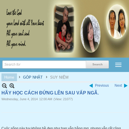
›
›
Home
GÓP NHẶT
SUY NIỆM
Previous
Next
HÃY HỌC CÁCH ĐỨNG LÊN SAU VẤP NGÃ.
Wednesday, June 4, 2014
12:00 AM
(View: 21077)
Cuộc sống này tuy không hề đẹp như bạn vẫn hằng mơ, nhưng vẫn rất công