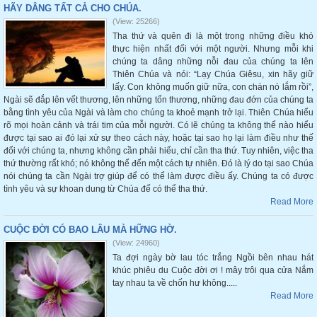
HÃY DÂNG TẤT CẢ CHO CHÚA.
(View: 25266)
Tha thứ và quên đi là một trong những điều khó
thực hiện nhất đối với một người. Nhưng mỗi khi
chúng ta dâng những nỗi đau của chúng ta lên
Thiên Chúa và nói: “Lạy Chúa Giêsu, xin hãy giữ
lấy. Con không muốn giữ nữa, con chán nó lắm rồi”,
Ngài sẽ đắp lên vết thương, lên những tổn thương, những đau đớn của chúng ta
bằng tình yêu của Ngài và làm cho chúng ta khoẻ mạnh trở lại. Thiên Chúa hiểu
rõ mọi hoàn cảnh và trái tim của mỗi người. Có lẽ chúng ta không thể nào hiểu
được tại sao ai đó lại xử sự theo cách này, hoặc tại sao họ lại làm điều như thế
đối với chúng ta, nhưng không cần phải hiểu, chỉ cần tha thứ. Tuy nhiên, việc tha
thứ thường rất khó; nó không thể đến một cách tự nhiên. Đó là lý do tại sao Chúa
nói chúng ta cần Ngài trợ giúp để có thể làm được điều ấy. Chúng ta có được
tình yêu và sự khoan dung từ Chúa để có thể tha thứ.
Read More
CUỘC ĐỜI CÓ BAO LÂU MÀ HỮNG HỜ.
(View: 24960)
Ta đợi ngày bờ lau tóc trắng Ngồi bên nhau hát
khúc phiêu du Cuộc đời ơi ! mây trôi qua cửa Nắm
tay nhau ta về chốn hư không.....
Read More