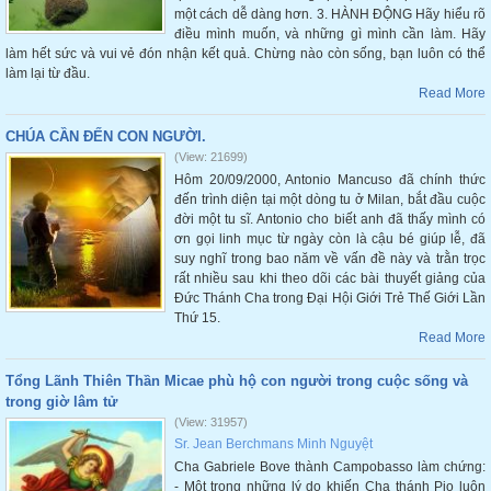
một cách dễ dàng hơn. 3. HÀNH ĐỘNG Hãy hiểu rõ
điều mình muốn, và những gì mình cần làm. Hãy
làm hết sức và vui vẻ đón nhận kết quả. Chừng nào còn sống, bạn luôn có thể
làm lại từ đầu.
Read More
CHÚA CẦN ĐẾN CON NGƯỜI.
(View: 21699)
Hôm 20/09/2000, Antonio Mancuso đã chính thức
đến trình diện tại một dòng tu ở Milan, bắt đầu cuộc
đời một tu sĩ. Antonio cho biết anh đã thấy mình có
ơn gọi linh mục từ ngày còn là cậu bé giúp lễ, đã
suy nghĩ trong bao năm về vấn đề này và trằn trọc
rất nhiều sau khi theo dõi các bài thuyết giảng của
Đức Thánh Cha trong Đại Hội Giới Trẻ Thế Giới Lần
Thứ 15.
Read More
Tổng Lãnh Thiên Thần Micae phù hộ con người trong cuộc sống và
trong giờ lâm tử
(View: 31957)
Sr. Jean Berchmans Minh Nguyệt
Cha Gabriele Bove thành Campobasso làm chứng:
- Một trong những lý do khiến Cha thánh Pio luôn