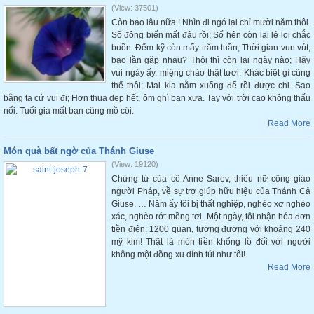
(View: 37501)
Còn bao lâu nữa ! Nhìn đi ngó lại chỉ mười năm thôi.
Số đông biến mất đâu rồi; Số hên còn lại lẻ loi chắc
buồn. Đếm kỹ còn mấy trăm tuần; Thời gian vun vút,
bao lần gặp nhau? Thôi thì còn lại ngày nào; Hãy
vui ngày ấy, miệng chào thật tươi. Khác biệt gì cũng
thế thôi; Mai kia nằm xuống để rồi được chi. Sao
bằng ta cứ vui đi; Hơn thua dẹp hết, ôm ghì bạn xưa. Tay với trời cao không thấu
nổi. Tuổi già mất bạn cũng mồ côi.
Read More
Món quà bất ngờ của Thánh Giuse
(View: 19120)
Chứng từ của cô Anne Sarev, thiếu nữ công giáo
người Pháp, về sự trợ giúp hữu hiệu của Thánh Cả
Giuse. … Năm ấy tôi bị thất nghiệp, nghèo xơ nghèo
xác, nghèo rớt mồng tơi. Một ngày, tôi nhận hóa đơn
tiền điện: 1200 quan, tương đương với khoảng 240
mỹ kim! Thật là món tiền khổng lồ đối với người
không một đồng xu dính túi như tôi!
Read More