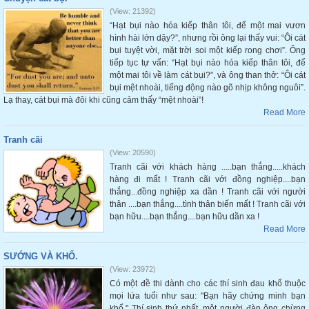
(View: 21392)
“Hạt bụi nào hóa kiếp thân tôi, để một mai vươn
hình hài lớn dậy?”, nhưng rồi ông lại thấy vui: “Ôi cát
bụi tuyệt vời, mặt trời soi một kiếp rong chơi”. Ông
tiếp tục tự vấn: “Hạt bụi nào hóa kiếp thân tôi, để
một mai tôi về làm cát bụi?”, và ông than thở: “Ôi cát
bụi mệt nhoài, tiếng động nào gõ nhịp không nguôi”.
Lạ thay, cát bụi mà đôi khi cũng cảm thấy “mệt nhoài”!
Read More
Tranh cãi
(View: 20590)
Tranh cãi với khách hàng .....bạn thắng.....khách
hàng đi mất ! Tranh cãi với đồng nghiệp....bạn
thắng...đồng nghiệp xa dần ! Tranh cãi với người
thân ....bạn thắng....tình thân biến mất ! Tranh cãi với
bạn hữu....bạn thắng....bạn hữu dần xa !
Read More
SƯỚNG VÀ KHỔ.
(View: 23972)
Có một đề thi dành cho các thí sinh đau khổ thuộc
mọi lứa tuổi như sau: "Bạn hãy chứng minh bạn
khổ." Thí sinh thứ nhất, một người đàn ông chừng