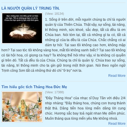
LÀ NGƯỜI QUẢN LÝ TRUNG TÍN.
(View: 18134)
1. Sống ở trên đời, mỗi người chúng ta chỉ là người
quản lý của Thiên Chúa. Thật vậy, sự sống, tài năng,
trí thông minh, sức khoẻ, sắc đẹp, tất cả đều là ơn
Chúa ban. Nói tóm lại, tất cả những gì ta có, tất cả
những gì của ta đều là của Chúa. Chắc chẳng có ai
dám tự hỏi: Tại sao tôi không cao hơn, không mập
hơn? Tại sao tóc tôi không vàng hoe, mắt tôi không xanh biếc? Tại sao tôi không
có tài hội hoạ, có giọng ca hay? Ta không thể hỏi như vậy, vì ta không có quyền
gì trên đó. Tất cả đều là của Chúa. Chúng ta chỉ là quản lý. Chúa trao sự sống,
tài năng, trí thông minh cho ta gìn giữ trong một thời gian. Nói theo ngôn ngữ
Trịnh công Sơn tất cả những thứ đó chỉ "ở trọ" nơi ta.
Read More
Tìm hiểu gốc tích Tháng Hoa Đức Mẹ
(View: 17388)
"Đây Tháng Hoa" của nhạc sĩ Duy Tân với điệu 2/4
nhịp nhàng: "Đây tháng hoa, chúng con trung thành
thật thà. Dâng tiến hoa lòng mến dâng lời cung
chúc. Hương sắc bay toả ngát nhan Mẹ diễm phúc.
Muôn tháng qua lòng mến yêu Mẹ không nhoà.
Read More