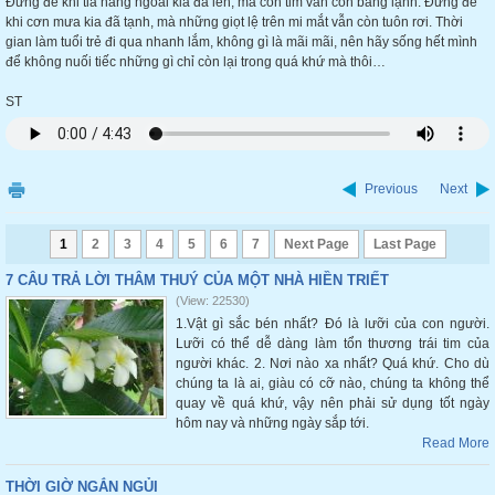
Đừng để khi tia nắng ngoài kia đã lên, mà con tim vẫn còn băng lạnh. Đừng để
khi cơn mưa kia đã tạnh, mà những giọt lệ trên mi mắt vẫn còn tuôn rơi. Thời
gian làm tuổi trẻ đi qua nhanh lắm, không gì là mãi mãi, nên hãy sống hết mình
để không nuối tiếc những gì chỉ còn lại trong quá khứ mà thôi…
ST
Previous
Next
1
2
3
4
5
6
7
Next Page
Last Page
7 CÂU TRẢ LỜI THÂM THUÝ CỦA MỘT NHÀ HIỀN TRIẾT
(View: 22530)
1.Vật gì sắc bén nhất? Đó là lưỡi của con người.
Lưỡi có thể dễ dàng làm tổn thương trái tim của
người khác. 2. Nơi nào xa nhất? Quá khứ. Cho dù
chúng ta là ai, giàu có cỡ nào, chúng ta không thể
quay về quá khứ, vậy nên phải sử dụng tốt ngày
hôm nay và những ngày sắp tới.
Read More
THỜI GIỜ NGẮN NGỦI