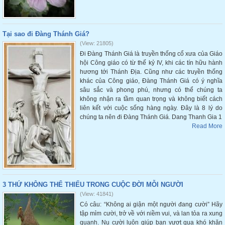
Tại sao đi Đàng Thánh Giá?
(View: 21805)
Đi Đàng Thánh Giá là truyền thống cổ xưa của Giáo
hội Công giáo có từ thế kỷ IV, khi các tín hữu hành
hương tới Thánh Địa. Cũng như các truyền thống
khác của Công giáo, Đàng Thánh Giá có ý nghĩa
sâu sắc và phong phú, nhưng có thể chúng ta
không nhận ra tầm quan trọng và không biết cách
liên kết với cuộc sống hàng ngày. Đây là 8 lý do
chúng ta nên đi Đàng Thánh Giá. Dang Thanh Gia 1
Read More
3 THỨ KHÔNG THỂ THIẾU TRONG CUỘC ĐỜI MỖI NGƯỜI
(View: 41841)
Có câu: “Không ai giận một người đang cười” Hãy
tập mỉm cười, trở về với niềm vui, và lan tỏa ra xung
quanh. Nụ cười luôn giúp bạn vượt qua khó khăn