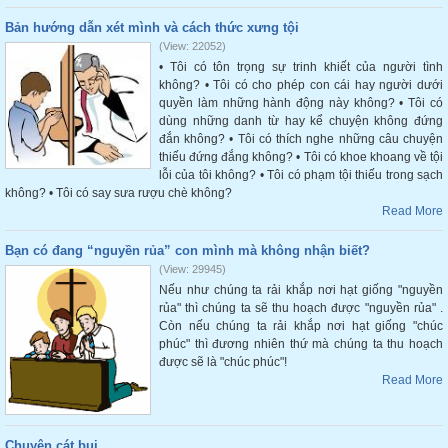
Bản hướng dẫn xét mình và cách thức xưng tội
(View: 22052)
• Tôi có tôn trọng sự trinh khiết của người tình
không? • Tôi có cho phép con cái hay người dưới
quyền làm những hành động này không? • Tôi có
dùng những danh từ hay kể chuyện không đứng
đắn không? • Tôi có thích nghe những câu chuyện
thiếu đứng đắng không? • Tôi có khoe khoang về tội
lỗi của tôi không? • Tôi có phạm tội thiếu trong sạch
không? • Tôi có say sưa rượu chè không?
Read More
Bạn có đang “nguyền rủa” con mình mà không nhận biết?
(View: 29945)
Nếu như chúng ta rải khắp nơi hạt giống "nguyền
rủa" thì chúng ta sẽ thu hoạch được "nguyền rủa" .
Còn nếu chúng ta rải khắp nơi hạt giống "chúc
phúc" thì đương nhiên thứ mà chúng ta thu hoạch
được sẽ là "chúc phúc"!
Read More
Chuyện cát bụi