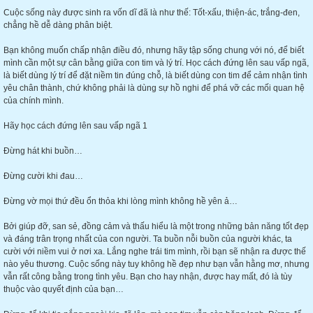
Cuộc sống này được sinh ra vốn dĩ đã là như thế: Tốt-xấu, thiện-ác, trắng-đen,
chẳng hề dễ dàng phân biệt.
Bạn không muốn chấp nhận điều đó, nhưng hãy tập sống chung với nó, để biết
mình cần một sự cân bằng giữa con tim và lý trí. Học cách đứng lên sau vấp ngã,
là biết dùng lý trí để đặt niềm tin đúng chỗ, là biết dùng con tim để cảm nhận tình
yêu chân thành, chứ không phải là dùng sự hồ nghi để phá vỡ các mối quan hệ
của chính mình.
Hãy học cách đứng lên sau vấp ngã 1
Đừng hát khi buồn…
Đừng cười khi đau…
Đừng vờ mọi thứ đều ổn thỏa khi lòng mình không hề yên ả…
Bởi giúp đỡ, san sẻ, đồng cảm và thấu hiểu là một trong những bản năng tốt đẹp
và đáng trân trọng nhất của con người. Ta buồn nỗi buồn của người khác, ta
cười với niềm vui ở nơi xa. Lắng nghe trái tim mình, rồi bạn sẽ nhận ra được thế
nào yêu thương. Cuộc sống này tuy không hề đẹp như bạn vẫn hằng mơ, nhưng
vẫn rất công bằng trong tình yêu. Bạn cho hay nhận, được hay mất, đó là tùy
thuộc vào quyết định của bạn…