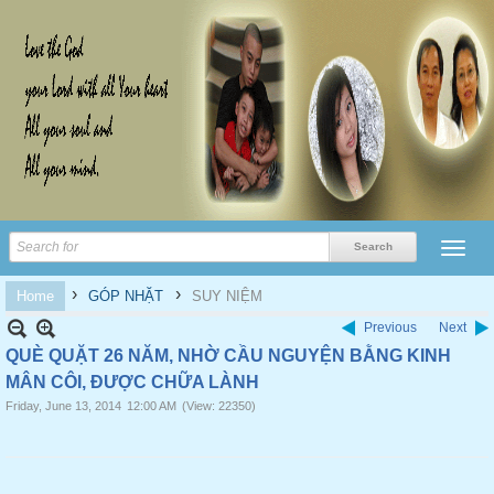
›
›
Home
GÓP NHẶT
SUY NIỆM
Previous
Next
QUÈ QUẶT 26 NĂM, NHỜ CẦU NGUYỆN BẰNG KINH
MÂN CÔI, ĐƯỢC CHỮA LÀNH
Friday, June 13, 2014
12:00 AM
(View: 22350)