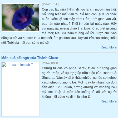
(View: 37543)
Còn bao lâu nữa ! Nhìn đi ngó lại chỉ mười năm thôi.
Số đông biến mất đâu rồi; Số hên còn lại lẻ loi chắc
buồn. Đếm kỹ còn mấy trăm tuần; Thời gian vun vút,
bao lần gặp nhau? Thôi thì còn lại ngày nào; Hãy
vui ngày ấy, miệng chào thật tươi. Khác biệt gì cũng
thế thôi; Mai kia nằm xuống để rồi được chi. Sao
bằng ta cứ vui đi; Hơn thua dẹp hết, ôm ghì bạn xưa. Tay với trời cao không thấu
nổi. Tuổi già mất bạn cũng mồ côi.
Read More
Món quà bất ngờ của Thánh Giuse
(View: 19145)
Chứng từ của cô Anne Sarev, thiếu nữ công giáo
người Pháp, về sự trợ giúp hữu hiệu của Thánh Cả
Giuse. … Năm ấy tôi bị thất nghiệp, nghèo xơ nghèo
xác, nghèo rớt mồng tơi. Một ngày, tôi nhận hóa đơn
tiền điện: 1200 quan, tương đương với khoảng 240
mỹ kim! Thật là món tiền khổng lồ đối với người
không một đồng xu dính túi như tôi!
Read More