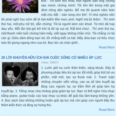
khổ." Thí sinh thứ nhất, một người đàn ông chừng
sáu mươi, chứng minh: Tôi lớn lên trong một gia
đình nông dân nghèo. Bố mẹ tôi quanh năm 'bán
mặt cho đất – bán lưng cho trời'. Vì nhà nghèo nên
tôi phải nghỉ học sớm để đi làm kiếm tiền mưu sinh. Nghĩ mà tủi thân!... Thí sinh
thứ hai, một phụ nữ trẻ, dẫn chứng: Tôi là người kém sức khoẻ. Từ nhỏ đã hay
đau yếu. Mỗi lần trái gió trở trời là tôi lại xụt xịt. Rất khó chịu!... Thí sinh thứ ba,
một thanh niên tuổi chừng hăm mấy, viết ngay không chần chừ: Tôi chẳng có tài
cán gì. Giữa đám đông bạn bè, tôi chẳng biết ca hát. Mấy đứa bạn cứ trêu chọc
bảo tôi giọng ngang như cua bò. Bực tức và chán ghê!...
Read More
20 LỜI KHUYÊN HỮU ÍCH KHI CUỘC SỐNG CÓ NHIỀU ÁP LỰC
(View: 33657)
1. Luôn giữ nụ cười thân thiện, sảng khoái. Đây là
phương pháp tiêu trừ áp lực tốt nhất, giúp trút bỏ ưu
phiền, mệt mỏi, tạo sự thoải mái. 2. Tranh luận
những chuyện viển vông, cao xa sẽ làm huyết áp
tăng cao; ngược lại, sự trầm tĩnh sẽ giúp làm hạ
huyết áp. 3. Tiếng nhạc nhẹ nhàng giúp giảm áp lực. Bạn có thể nghe hòa nhạc
bằng piano, guitar hoặc các loại nhạc cụ khác để giải tỏa tâm trạng không yên.
4. Đọc sách báo không những hoãn giải áp lực mà còn giúp con người tiếp thu
thêm kiến thức và tăng sự hứng thú.
Read More