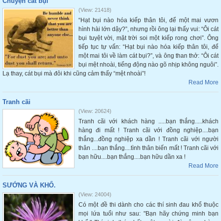
Chuyện cát bụi
(View: 21418)
“Hạt bụi nào hóa kiếp thân tôi, để một mai vươn
hình hài lớn dậy?”, nhưng rồi ông lại thấy vui: “Ôi cát
bụi tuyệt vời, mặt trời soi một kiếp rong chơi”. Ông
tiếp tục tự vấn: “Hạt bụi nào hóa kiếp thân tôi, để
một mai tôi về làm cát bụi?”, và ông than thở: “Ôi cát
bụi mệt nhoài, tiếng động nào gõ nhịp không nguôi”.
Lạ thay, cát bụi mà đôi khi cũng cảm thấy “mệt nhoài”!
Read More
Tranh cãi
(View: 20624)
Tranh cãi với khách hàng .....bạn thắng.....khách
hàng đi mất ! Tranh cãi với đồng nghiệp....bạn
thắng...đồng nghiệp xa dần ! Tranh cãi với người
thân ....bạn thắng....tình thân biến mất ! Tranh cãi với
bạn hữu....bạn thắng....bạn hữu dần xa !
Read More
SƯỚNG VÀ KHỔ.
(View: 24004)
Có một đề thi dành cho các thí sinh đau khổ thuộc
mọi lứa tuổi như sau: "Bạn hãy chứng minh bạn