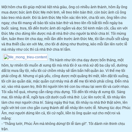
Một hôm cha tôi giúp một kẻ liệt nhà giàu, ông có nhiều ảnh thánh, hôm ấy ông
mua được bức ảnh Đức Mẹ mới tinh, về treo trên bàn thờ, còn bức ảnh cũ ông
bảo treo nhà dưới. Đó là ảnh Đức Mẹ hồn xác lên trời, cha tôi xin, ông liền cho
ngay; cha tôi mang về bảo tôi sửa bàn thờ và treo lên rồi bắt tôi mỗi ngày ba
buổi: sáng, trưa, tối đến trước ảnh đó ngắm và đọc 50 kinh mân côi, cầu xin với
Đức Mẹ cho đứng lên được mà đi nhà thờ cho người ta khỏi chia trí. Tôi mừng
lắm, tuân theo lời cha dạy, mỗi lần đến trước ảnh Đức Mẹ, tôi lần chuỗi sốt sắng
và tha thiết cầu xin với Mẹ, cho tôi đi đứng như thường, kẻo mỗi lần lên rước lễ
mà nhảy như cóc thì cả nhà thờ chia trí lắm.
Thi hành như lời cha dạy được bốn tháng, một
hôm, tự nhiên tôi muốn đi xưng tội mà nhà tôi ở xa nhà xứ độ ba cây số, đường
đất bị mưa lầy lội, nếu tôi cứ chồm nhảy sẽ lấm bẩn hết quần áo. Vì thế mẹ tôi
phải cõng đi. Nhưng vì già yếu, cõng được một quãng thì mệt, liền đặt tôi xuống,
tôi cởi áo quần dài, mặc quần cụt nhảy mà đi để mẹ tôi khỏi phải cõng. Đến nhà
xứ, vào nhà quen trọ, thôi thì người lớn trẻ con bu nhau lại xem tôi và cười nhạo.
Tôi xấu hổ quá, nhưng cắn răng chịu đựng. Tối đến tôi nhảy đi xưng tội. Sáng
mai, tôi nhảy đi lễ, ngồi tựa cột dưới cuối nhà thờ. Lúc lên rước lễ, tôi nhảy lên
làm cho mọi người chia trí. Sáng ngày thứ hai, tôi nhảy ra nhà thờ thật sớm, lên
ngồi với trẻ con cho gần cung thánh để dễ nhảy lên rước lễ. Nhưng lúc đọc Phúc
Âm, mọi người đứng lên cả, tôi cứ ngồi, liền bị ông quản vụt cho một roi và
mắng:
- “Thằng lười, Phúc Âm mà không đứng! Đi lễ làm gì!”. Tôi đành nín thinh chịu
trận.