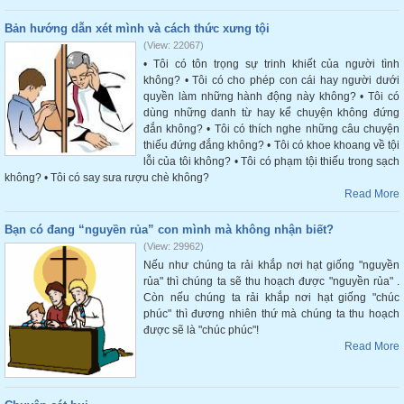
Bản hướng dẫn xét mình và cách thức xưng tội
(View: 22067)
• Tôi có tôn trọng sự trinh khiết của người tình
không? • Tôi có cho phép con cái hay người dưới
quyền làm những hành động này không? • Tôi có
dùng những danh từ hay kể chuyện không đứng
đắn không? • Tôi có thích nghe những câu chuyện
thiếu đứng đắng không? • Tôi có khoe khoang về tội
lỗi của tôi không? • Tôi có phạm tội thiếu trong sạch
không? • Tôi có say sưa rượu chè không?
Read More
Bạn có đang “nguyền rủa” con mình mà không nhận biết?
(View: 29962)
Nếu như chúng ta rải khắp nơi hạt giống "nguyền
rủa" thì chúng ta sẽ thu hoạch được "nguyền rủa" .
Còn nếu chúng ta rải khắp nơi hạt giống "chúc
phúc" thì đương nhiên thứ mà chúng ta thu hoạch
được sẽ là "chúc phúc"!
Read More