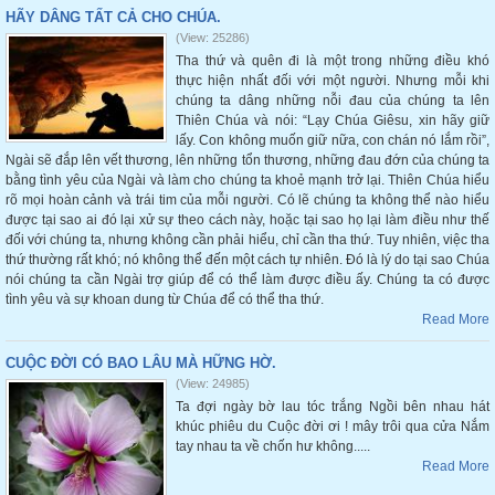
HÃY DÂNG TẤT CẢ CHO CHÚA.
(View: 25286)
Tha thứ và quên đi là một trong những điều khó
thực hiện nhất đối với một người. Nhưng mỗi khi
chúng ta dâng những nỗi đau của chúng ta lên
Thiên Chúa và nói: “Lạy Chúa Giêsu, xin hãy giữ
lấy. Con không muốn giữ nữa, con chán nó lắm rồi”,
Ngài sẽ đắp lên vết thương, lên những tổn thương, những đau đớn của chúng ta
bằng tình yêu của Ngài và làm cho chúng ta khoẻ mạnh trở lại. Thiên Chúa hiểu
rõ mọi hoàn cảnh và trái tim của mỗi người. Có lẽ chúng ta không thể nào hiểu
được tại sao ai đó lại xử sự theo cách này, hoặc tại sao họ lại làm điều như thế
đối với chúng ta, nhưng không cần phải hiểu, chỉ cần tha thứ. Tuy nhiên, việc tha
thứ thường rất khó; nó không thể đến một cách tự nhiên. Đó là lý do tại sao Chúa
nói chúng ta cần Ngài trợ giúp để có thể làm được điều ấy. Chúng ta có được
tình yêu và sự khoan dung từ Chúa để có thể tha thứ.
Read More
CUỘC ĐỜI CÓ BAO LÂU MÀ HỮNG HỜ.
(View: 24985)
Ta đợi ngày bờ lau tóc trắng Ngồi bên nhau hát
khúc phiêu du Cuộc đời ơi ! mây trôi qua cửa Nắm
tay nhau ta về chốn hư không.....
Read More