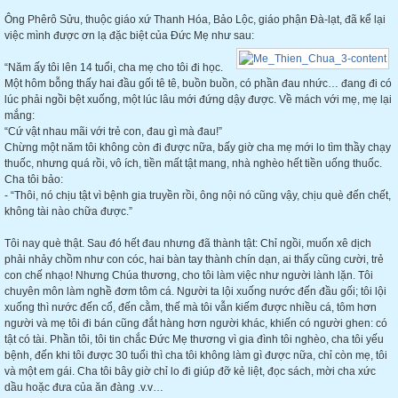
Ông Phêrô Sửu, thuộc giáo xứ Thanh Hóa, Bảo Lộc, giáo phận Đà-lạt, đã kể lại
việc mình được ơn lạ đặc biệt của Đức Mẹ như sau:
“Năm ấy tôi lên 14 tuổi, cha mẹ cho tôi đi học.
Một hôm bỗng thấy hai đầu gối tê tê, buồn buồn, có phần đau nhức… đang đi có
lúc phải ngồi bệt xuống, một lúc lâu mới đứng dậy được. Về mách với mẹ, mẹ lại
mắng:
“Cứ vật nhau mãi với trẻ con, đau gì mà đau!”
Chừng một năm tôi không còn đi được nữa, bấy giờ cha mẹ mới lo tìm thầy chạy
thuốc, nhưng quá rồi, vô ích, tiền mất tật mang, nhà nghèo hết tiền uống thuốc.
Cha tôi bảo:
- “Thôi, nó chịu tật vì bệnh gia truyền rồi, ông nội nó cũng vậy, chịu què đến chết,
không tài nào chữa được.”
Tôi nay què thật. Sau đó hết đau nhưng đã thành tật: Chỉ ngồi, muốn xê dịch
phải nhảy chồm như con cóc, hai bàn tay thành chín dạn, ai thấy cũng cười, trẻ
con chế nhạo! Nhưng Chúa thương, cho tôi làm việc như người lành lặn. Tôi
chuyên môn làm nghề đơm tôm cá. Người ta lội xuống nước đến đầu gối; tôi lội
xuống thì nước đến cổ, đến cằm, thế mà tôi vẫn kiếm được nhiều cá, tôm hơn
người và mẹ tôi đi bán cũng đắt hàng hơn người khác, khiến có người ghen: có
tật có tài. Phần tôi, tôi tin chắc Đức Mẹ thương vì gia đình tôi nghèo, cha tôi yếu
bệnh, đến khi tôi được 30 tuổi thì cha tôi không làm gì được nữa, chỉ còn mẹ, tôi
và một em gái. Cha tôi bây giờ chỉ lo đi giúp đỡ kẻ liệt, đọc sách, mời cha xức
dầu hoặc đưa của ăn đàng .v.v…