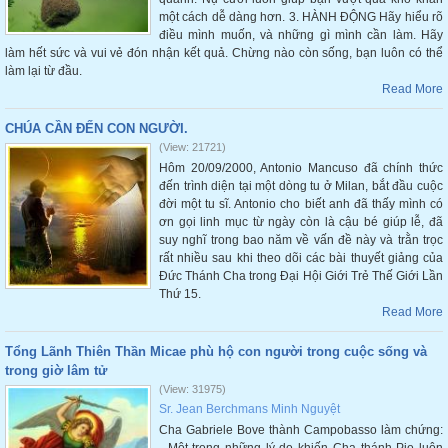
một cách dễ dàng hơn. 3. HÀNH ĐỘNG Hãy hiểu rõ
điều mình muốn, và những gì mình cần làm. Hãy
làm hết sức và vui vẻ đón nhận kết quả. Chừng nào còn sống, bạn luôn có thể
làm lại từ đầu.
Read More
CHÚA CẦN ĐẾN CON NGƯỜI.
(View: 21721)
Hôm 20/09/2000, Antonio Mancuso đã chính thức
đến trình diện tại một dòng tu ở Milan, bắt đầu cuộc
đời một tu sĩ. Antonio cho biết anh đã thấy mình có
ơn gọi linh mục từ ngày còn là cậu bé giúp lễ, đã
suy nghĩ trong bao năm về vấn đề này và trằn trọc
rất nhiều sau khi theo dõi các bài thuyết giảng của
Đức Thánh Cha trong Đại Hội Giới Trẻ Thế Giới Lần
Thứ 15.
Read More
Tổng Lãnh Thiên Thần Micae phù hộ con người trong cuộc sống và
trong giờ lâm tử
(View: 31975)
Sr. Jean Berchmans Minh Nguyệt
Cha Gabriele Bove thành Campobasso làm chứng: