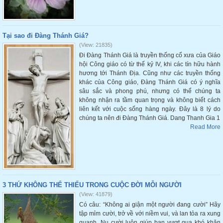
Tại sao đi Đàng Thánh Giá?
(View: 21835)
Đi Đàng Thánh Giá là truyền thống cổ xưa của Giáo
hội Công giáo có từ thế kỷ IV, khi các tín hữu hành
hương tới Thánh Địa. Cũng như các truyền thống
khác của Công giáo, Đàng Thánh Giá có ý nghĩa
sâu sắc và phong phú, nhưng có thể chúng ta
không nhận ra tầm quan trọng và không biết cách
liên kết với cuộc sống hàng ngày. Đây là 8 lý do
chúng ta nên đi Đàng Thánh Giá. Dang Thanh Gia 1
Read More
3 THỨ KHÔNG THỂ THIẾU TRONG CUỘC ĐỜI MỖI NGƯỜI
(View: 41879)
Có câu: “Không ai giận một người đang cười” Hãy
tập mỉm cười, trở về với niềm vui, và lan tỏa ra xung
quanh. Nụ cười luôn giúp bạn vượt qua khó khăn