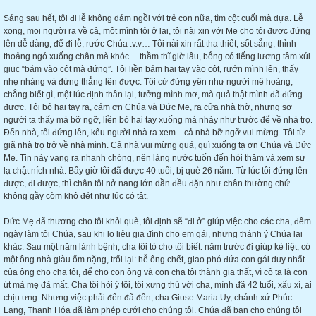
Sáng sau hết, tôi đi lễ không dám ngồi với trẻ con nữa, tìm cột cuối mà dựa. Lễ
xong, mọi người ra về cả, một mình tôi ở lại, tôi nài xin với Mẹ cho tôi được đứng
lên dễ dàng, để đi lễ, rước Chúa .v.v… Tôi nài xin rất tha thiết, sốt sắng, thỉnh
thoảng ngó xuống chân mà khóc… thầm thĩ giờ lâu, bỗng có tiếng lương tâm xúi
giục “bám vào cột mà đứng”. Tôi liền bám hai tay vào cột, rướn mình lên, thấy
nhẹ nhàng và đứng thẳng lên được. Tôi cứ đứng yên như người mê hoảng,
chẳng biết gì, một lúc định thần lại, tưởng mình mơ, mà quả thật mình đã đứng
được. Tôi bỏ hai tay ra, cám ơn Chúa và Đức Mẹ, ra cửa nhà thờ, nhưng sợ
người ta thấy mà bỡ ngỡ, liền bỏ hai tay xuống mà nhảy như trước để về nhà trọ.
Đến nhà, tôi đứng lên, kêu người nhà ra xem…cả nhà bỡ ngỡ vui mừng. Tôi từ
giã nhà trọ trở về nhà mình. Cả nhà vui mừng quá, quì xuống tạ ơn Chúa và Đức
Mẹ. Tin này vang ra nhanh chóng, nên làng nước tuốn đến hỏi thăm và xem sự
lạ chật ních nhà. Bấy giờ tôi đã được 40 tuổi, bị què 26 năm. Từ lúc tôi đứng lên
được, đi được, thì chân tôi nở nang lớn dần đều đặn như chân thường chứ
không gầy còm khô đét như lúc có tật.
Đức Mẹ đã thương cho tôi khỏi què, tôi định sẽ “đi ở” giúp việc cho các cha, đêm
ngày làm tôi Chúa, sau khi lo liệu gia đình cho em gái, nhưng thánh ý Chúa lại
khác. Sau một năm lành bệnh, cha tôi tỏ cho tôi biết: năm trước đi giúp kẻ liệt, có
một ông nhà giàu ốm nặng, trối lại: hễ ông chết, giao phó đứa con gái duy nhất
của ông cho cha tôi, để cho con ông và con cha tôi thành gia thất, vì cô ta là con
út mà mẹ đã mất. Cha tôi hỏi ý tôi, tôi xưng thú với cha, mình đã 42 tuổi, xấu xí, ai
chịu ưng. Nhưng việc phải đến đã đến, cha Giuse Maria Uy, chánh xứ Phúc
Lang, Thanh Hóa đã làm phép cưới cho chúng tôi. Chúa đã ban cho chúng tôi