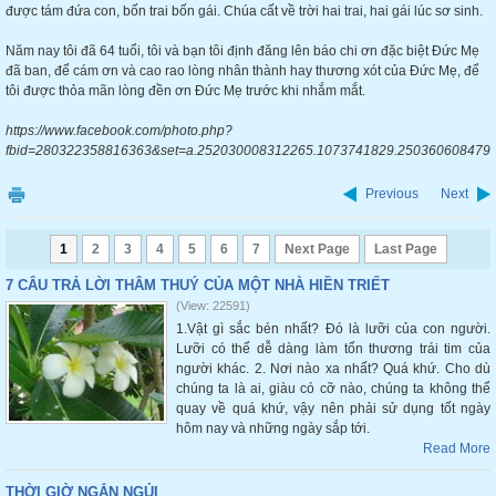
được tám đứa con, bốn trai bốn gái. Chúa cất về trời hai trai, hai gái lúc sơ sinh.
Năm nay tôi đã 64 tuổi, tôi và bạn tôi định đăng lên báo chi ơn đặc biệt Đức Mẹ
đã ban, để cám ơn và cao rao lòng nhân thành hay thương xót của Đức Mẹ, để
tôi được thỏa mãn lòng đền ơn Đức Mẹ trước khi nhắm mắt.
https://www.facebook.com/photo.php?
fbid=280322358816363&set=a.252030008312265.1073741829.2503606084792
Previous
Next
1
2
3
4
5
6
7
Next Page
Last Page
7 CÂU TRẢ LỜI THÂM THUÝ CỦA MỘT NHÀ HIỀN TRIẾT
(View: 22591)
1.Vật gì sắc bén nhất? Đó là lưỡi của con người.
Lưỡi có thể dễ dàng làm tổn thương trái tim của
người khác. 2. Nơi nào xa nhất? Quá khứ. Cho dù
chúng ta là ai, giàu có cỡ nào, chúng ta không thể
quay về quá khứ, vậy nên phải sử dụng tốt ngày
hôm nay và những ngày sắp tới.
Read More
THỜI GIỜ NGẮN NGỦI