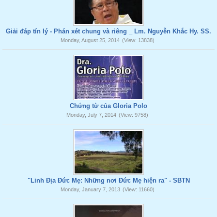
Giải đáp tín lý - Phán xét chung và riêng _ Lm. Nguyễn Khắc Hy. SS.
Monday, August 25, 2014
(View: 13838)
Chứng từ của Gloria Polo
Monday, July 7, 2014
(View: 9758)
"Linh Địa Đức Mẹ: Những nơi Đức Mẹ hiện ra" - SBTN
Monday, January 7, 2013
(View: 11660)