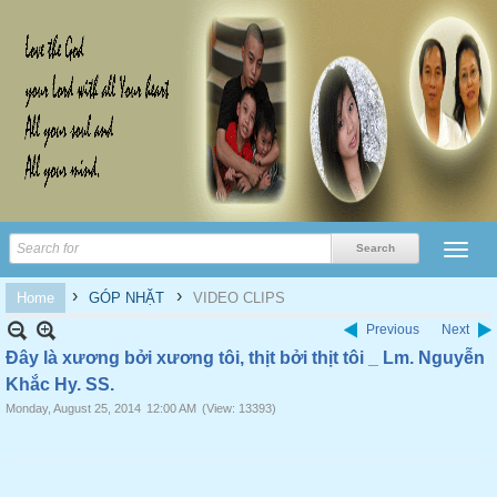
›
›
Home
GÓP NHẶT
VIDEO CLIPS
Previous
Next
Đây là xương bởi xương tôi, thịt bởi thịt tôi _ Lm. Nguyễn
Khắc Hy. SS.
Monday, August 25, 2014
12:00 AM
(View: 13393)