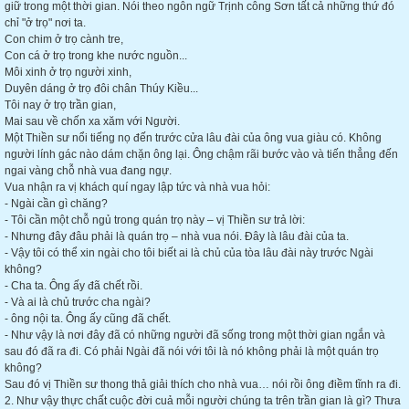
giữ trong một thời gian. Nói theo ngôn ngữ Trịnh công Sơn tất cả những thứ đó
chỉ "ở trọ" nơi ta.
Con chim ở trọ cành tre,
Con cá ở trọ trong khe nước nguồn...
Môi xinh ở trọ người xinh,
Duyên dáng ở trọ đôi chân Thúy Kiều...
Tôi nay ở trọ trần gian,
Mai sau về chốn xa xăm với Người.
Một Thiền sư nổi tiếng nọ đến trước cửa lâu đài của ông vua giàu có. Không
người lính gác nào dám chặn ông lại. Ông chậm rãi bước vào và tiến thẳng đến
ngai vàng chỗ nhà vua đang ngự.
Vua nhận ra vị khách quí ngay lập tức và nhà vua hỏi:
- Ngài cần gì chăng?
- Tôi cần một chỗ ngủ trong quán trọ này – vị Thiền sư trả lời:
- Nhưng đây đâu phải là quán trọ – nhà vua nói. Đây là lâu đài của ta.
- Vậy tôi có thể xin ngài cho tôi biết ai là chủ của tòa lâu đài này trước Ngài
không?
- Cha ta. Ông ấy đã chết rồi.
- Và ai là chủ trước cha ngài?
- ông nội ta. Ông ấy cũng đã chết.
- Như vậy là nơi đây đã có những người đã sống trong một thời gian ngắn và
sau đó đã ra đi. Có phải Ngài đã nói với tôi là nó không phải là một quán trọ
không?
Sau đó vị Thiền sư thong thả giải thích cho nhà vua… nói rồi ông điềm tĩnh ra đi.
2. Như vậy thực chất cuộc đời cuả mỗi người chúng ta trên trần gian là gì? Thưa