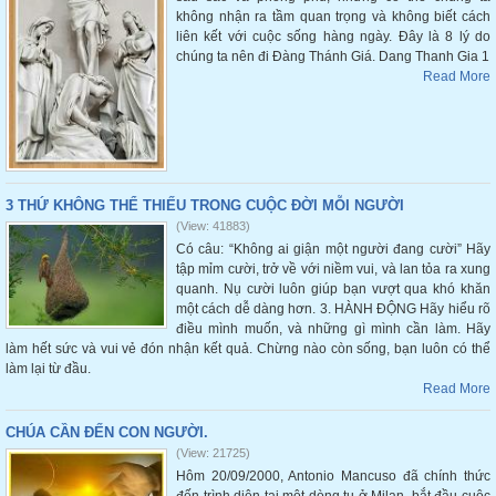
không nhận ra tầm quan trọng và không biết cách
liên kết với cuộc sống hàng ngày. Đây là 8 lý do
chúng ta nên đi Đàng Thánh Giá. Dang Thanh Gia 1
Read More
3 THỨ KHÔNG THỂ THIẾU TRONG CUỘC ĐỜI MỖI NGƯỜI
(View: 41883)
Có câu: “Không ai giận một người đang cười” Hãy
tập mỉm cười, trở về với niềm vui, và lan tỏa ra xung
quanh. Nụ cười luôn giúp bạn vượt qua khó khăn
một cách dễ dàng hơn. 3. HÀNH ĐỘNG Hãy hiểu rõ
điều mình muốn, và những gì mình cần làm. Hãy
làm hết sức và vui vẻ đón nhận kết quả. Chừng nào còn sống, bạn luôn có thể
làm lại từ đầu.
Read More
CHÚA CẦN ĐẾN CON NGƯỜI.
(View: 21725)
Hôm 20/09/2000, Antonio Mancuso đã chính thức