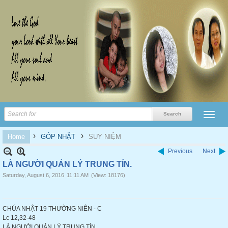
›
›
Home
GÓP NHẶT
SUY NIỆM
Previous
Next
LÀ NGƯỜI QUẢN LÝ TRUNG TÍN.
Saturday, August 6, 2016
11:11 AM
(View: 18176)
CHÚA NHẬT 19 THƯỜNG NIÊN - C
Lc 12,32-48
LÀ NGƯỜI QUẢN LÝ TRUNG TÍN.