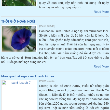
quay về quá khứ, vậy nên phải sử dụng tốt ngày
hôm nay và những ngày sắp tới.
Read More
THỜI GIỜ NGẮN NGỦI
(View: 37549)
Còn bao lâu nữa ! Nhìn đi ngó lại chỉ mười năm thôi.
Số đông biến mất đâu rồi; Số hên còn lại lẻ loi chắc
buồn. Đếm kỹ còn mấy trăm tuần; Thời gian vun vút,
bao lần gặp nhau? Thôi thì còn lại ngày nào; Hãy
vui ngày ấy, miệng chào thật tươi. Khác biệt gì cũng
thế thôi; Mai kia nằm xuống để rồi được chi. Sao
bằng ta cứ vui đi; Hơn thua dẹp hết, ôm ghì bạn xưa. Tay với trời cao không thấu
nổi. Tuổi già mất bạn cũng mồ côi.
Read More
Món quà bất ngờ của Thánh Giuse
(View: 19151)
Chứng từ của cô Anne Sarev, thiếu nữ công giáo
người Pháp, về sự trợ giúp hữu hiệu của Thánh Cả
Giuse. … Năm ấy tôi bị thất nghiệp, nghèo xơ nghèo
xác, nghèo rớt mồng tơi. Một ngày, tôi nhận hóa đơn
tiền điện: 1200 quan, tương đương với khoảng 240
mỹ kim! Thật là món tiền khổng lồ đối với người