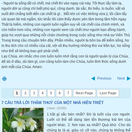
- Người ta sống tất có chết, mà chết thì vào ngay cái này. Tôi thực lấy làm lạ,
người đời ai cũng chỉ biết phú quí, công danh, tài sắc, thị hiếu, lo buồn, vất vả
suốt đời chẳng biết đến cái chết là gì... Mỗi khi có việc không vừa ý, tôi cầm lấy
cái quan tài mà ngắm, tức khắc tôi cảm thấy được yên tâm trong tâm hồn ngay.
Thật là hiếm, những con người luôn ngẫm suy về cái chết của chính mình, và
còn hiếm hơn nữa, những con người xem cái chết như người bạn đồng hành,
giúp họ vượt qua những nỗi chán chường trong cuộc sống như nhà sư Viên Thủ
Trung trong câu chuyện trên đây. Phần nhiều, người ta bôn ba để kiếm sống, họ
lo thu tích cho có nhiều của cải, vội vã thụ hưởng những thú vui trần tục, họ sống
như thể sẽ không bao giờ phải chết.
Lạy Chúa, xin nhắc cho con luôn luôn nhớ rằng con là người quản lý của Chúa,
để dù ở đâu, dù làm gì, con cũng luôn làm cho Chúa, luôn tỉnh thức sống dưới
ánh mắt của Chúa. Amen.
Previous
Next
1
2
3
4
5
6
7
Next Page
Last Page
7 CÂU TRẢ LỜI THÂM THUÝ CỦA MỘT NHÀ HIỀN TRIẾT
(View: 22595)
1.Vật gì sắc bén nhất? Đó là lưỡi của con người.
Lưỡi có thể dễ dàng làm tổn thương trái tim của
người khác. 2. Nơi nào xa nhất? Quá khứ. Cho dù
chúng ta là ai, giàu có cỡ nào, chúng ta không thể