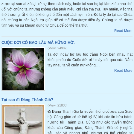
được tại sao ai đó lại xử sự theo cách này, hoặc tại sao họ lại làm điều như thế
đối với chúng ta, nhưng không cần phải hiểu, chỉ cần tha thứ. Tuy nhiên, việc tha
thứ thường rất khó; nó không thể đến một cách tự nhiên. Đó là lý do tại sao Chúa
nói chúng ta cần Ngài trợ giúp để có thể làm được điều ấy. Chúng ta có được
tình yêu và sự khoan dung từ Chúa để có thể tha thứ.
Read More
CUỘC ĐỜI CÓ BAO LÂU MÀ HỮNG HỜ.
(View: 24987)
Ta đợi ngày bờ lau tóc trắng Ngồi bên nhau hát
khúc phiêu du Cuộc đời ơi ! mây trôi qua cửa Nắm
tay nhau ta về chốn hư không.....
Read More
Tại sao đi Đàng Thánh Giá?
(View: 21838)
Đi Đàng Thánh Giá là truyền thống cổ xưa của Giáo
hội Công giáo có từ thế kỷ IV, khi các tín hữu hành
hương tới Thánh Địa. Cũng như các truyền thống
khác của Công giáo, Đàng Thánh Giá có ý nghĩa
sâu sắc và phong phú, nhưng có thể chúng ta