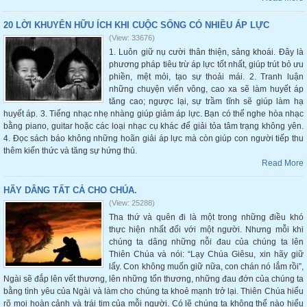
20 LỜI KHUYÊN HỮU ÍCH KHI CUỘC SỐNG CÓ NHIỀU ÁP LỰC
(View: 33676)
1. Luôn giữ nụ cười thân thiện, sảng khoái. Đây là
phương pháp tiêu trừ áp lực tốt nhất, giúp trút bỏ ưu
phiền, mệt mỏi, tạo sự thoải mái. 2. Tranh luận
những chuyện viển vông, cao xa sẽ làm huyết áp
tăng cao; ngược lại, sự trầm tĩnh sẽ giúp làm hạ
huyết áp. 3. Tiếng nhạc nhẹ nhàng giúp giảm áp lực. Bạn có thể nghe hòa nhạc
bằng piano, guitar hoặc các loại nhạc cụ khác để giải tỏa tâm trạng không yên.
4. Đọc sách báo không những hoãn giải áp lực mà còn giúp con người tiếp thu
thêm kiến thức và tăng sự hứng thú.
Read More
HÃY DÂNG TẤT CẢ CHO CHÚA.
(View: 25288)
Tha thứ và quên đi là một trong những điều khó
thực hiện nhất đối với một người. Nhưng mỗi khi
chúng ta dâng những nỗi đau của chúng ta lên
Thiên Chúa và nói: “Lạy Chúa Giêsu, xin hãy giữ
lấy. Con không muốn giữ nữa, con chán nó lắm rồi”,
Ngài sẽ đắp lên vết thương, lên những tổn thương, những đau đớn của chúng ta
bằng tình yêu của Ngài và làm cho chúng ta khoẻ mạnh trở lại. Thiên Chúa hiểu
rõ mọi hoàn cảnh và trái tim của mỗi người. Có lẽ chúng ta không thể nào hiểu