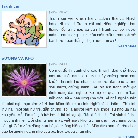
Tranh cãi
(View: 20628)
Tranh cãi với khách hàng .....bạn thắng.....khách
hàng đi mất ! Tranh cãi với đồng nghiệp....bạn
thắng...đồng nghiệp xa dần ! Tranh cãi với người
thân ....bạn thắng....tình thân biến mất ! Tranh cãi với
bạn hữu....bạn thắng....bạn hữu dần xa !
Read More
SƯỚNG VÀ KHỔ.
(View: 24009)
Có một đề thi dành cho các thí sinh đau khổ thuộc
mọi lứa tuổi như sau: "Bạn hãy chứng minh bạn
khổ." Thí sinh thứ nhất, một người đàn ông chừng
sáu mươi, chứng minh: Tôi lớn lên trong một gia
đình nông dân nghèo. Bố mẹ tôi quanh năm 'bán
mặt cho đất – bán lưng cho trời'. Vì nhà nghèo nên
tôi phải nghỉ học sớm để đi làm kiếm tiền mưu sinh. Nghĩ mà tủi thân!... Thí sinh
thứ hai, một phụ nữ trẻ, dẫn chứng: Tôi là người kém sức khoẻ. Từ nhỏ đã hay
đau yếu. Mỗi lần trái gió trở trời là tôi lại xụt xịt. Rất khó chịu!... Thí sinh thứ ba,
một thanh niên tuổi chừng hăm mấy, viết ngay không chần chừ: Tôi chẳng có tài
cán gì. Giữa đám đông bạn bè, tôi chẳng biết ca hát. Mấy đứa bạn cứ trêu chọc
bảo tôi giọng ngang như cua bò. Bực tức và chán ghê!...
Read More