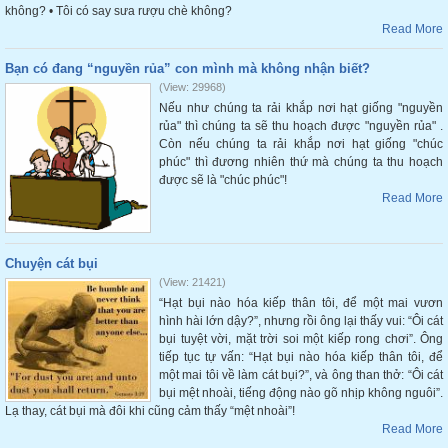
không? • Tôi có say sưa rượu chè không?
Read More
Bạn có đang “nguyền rủa” con mình mà không nhận biết?
(View: 29968)
Nếu như chúng ta rải khắp nơi hạt giống "nguyền
rủa" thì chúng ta sẽ thu hoạch được "nguyền rủa" .
Còn nếu chúng ta rải khắp nơi hạt giống "chúc
phúc" thì đương nhiên thứ mà chúng ta thu hoạch
được sẽ là "chúc phúc"!
Read More
Chuyện cát bụi
(View: 21421)
“Hạt bụi nào hóa kiếp thân tôi, để một mai vươn
hình hài lớn dậy?”, nhưng rồi ông lại thấy vui: “Ôi cát
bụi tuyệt vời, mặt trời soi một kiếp rong chơi”. Ông
tiếp tục tự vấn: “Hạt bụi nào hóa kiếp thân tôi, để
một mai tôi về làm cát bụi?”, và ông than thở: “Ôi cát
bụi mệt nhoài, tiếng động nào gõ nhịp không nguôi”.
Lạ thay, cát bụi mà đôi khi cũng cảm thấy “mệt nhoài”!
Read More