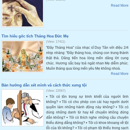
Read More
Tìm hiểu gốc tích Tháng Hoa Đức Mẹ
(View: 17411)
"Đây Tháng Hoa" của nhạc sĩ Duy Tân với điệu 2/4
nhịp nhàng: "Đây tháng hoa, chúng con trung thành
thật thà. Dâng tiến hoa lòng mến dâng lời cung
chúc. Hương sắc bay toả ngát nhan Mẹ diễm phúc.
Muôn tháng qua lòng mến yêu Mẹ không nhoà.
Read More
Bản hướng dẫn xét mình và cách thức xưng tội
(View: 22067)
• Tôi có tôn trọng sự trinh khiết của người tình
không? • Tôi có cho phép con cái hay người dưới
quyền làm những hành động này không? • Tôi có
dùng những danh từ hay kể chuyện không đứng
đắn không? • Tôi có thích nghe những câu chuyện
thiếu đứng đắng không? • Tôi có khoe khoang về tội
lỗi của tôi không? • Tôi có phạm tội thiếu trong sạch