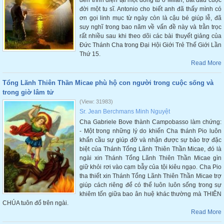
đến trình diện tại một dòng tu ở Milan, bắt đầu cuộc
đời một tu sĩ. Antonio cho biết anh đã thấy mình có
ơn gọi linh mục từ ngày còn là cậu bé giúp lễ, đã
suy nghĩ trong bao năm về vấn đề này và trằn trọc
rất nhiều sau khi theo dõi các bài thuyết giảng của
Đức Thánh Cha trong Đại Hội Giới Trẻ Thế Giới Lần
Thứ 15.
Read More
Tổng Lãnh Thiên Thần Micae phù hộ con người trong cuộc sống và
trong giờ lâm tử
(View: 31983)
Sr. Jean Berchmans Minh Nguyệt
Cha Gabriele Bove thành Campobasso làm chứng:
- Một trong những lý do khiến Cha thánh Pio luôn
khẩn cầu sự giúp đỡ và nhận được sự bảo trợ đặc
biệt của Thánh Tổng Lãnh Thiên Thần Micae, đó là
ngài xin Thánh Tổng Lãnh Thiên Thần Micae gìn
giữ khỏi rơi vào cạm bẫy của tội kiêu ngạo. Cha Pio
tha thiết xin Thánh Tổng Lãnh Thiên Thần Micae trợ
giúp cách riêng để có thể luôn luôn sống trong sự
khiêm tốn giữa bao ân huệ khác thường mà THIÊN
CHÚA tuôn đổ trên ngài.
Read More