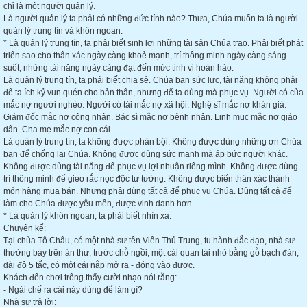
chỉ là một người quản lý.
Là người quản lý ta phải có những đức tính nào? Thưa, Chúa muốn ta là người
quản lý trung tín và khôn ngoan.
* Là quản lý trung tín, ta phải biết sinh lợi những tài sản Chúa trao. Phải biết phát
triển sao cho thân xác ngày càng khoẻ mạnh, trí thông minh ngày càng sáng
suốt, những tài năng ngày càng đạt đến mức tinh vi hoàn hảo.
Là quản lý trung tín, ta phải biết chia sẻ. Chúa ban sức lực, tài năng không phải
để ta ích kỷ vun quén cho bản thân, nhưng để ta dùng mà phục vụ. Người có của
mắc nợ người nghèo. Người có tài mắc nợ xã hội. Nghệ sĩ mắc nợ khán giả.
Giám đốc mắc nợ công nhân. Bác sĩ mắc nợ bệnh nhân. Linh mục mắc nợ giáo
dân. Cha mẹ mắc nợ con cái.
Là quản lý trung tín, ta không được phản bội. Không được dùng những ơn Chúa
ban để chống lại Chúa. Không được dùng sức mạnh mà áp bức người khác.
Không được dùng tài năng để phục vụ lợi nhuận riêng mình. Không được dùng
trí thông minh để gieo rắc nọc độc tư tưởng. Không được biến thân xác thành
món hàng mua bán. Nhưng phải dùng tất cả để phục vụ Chúa. Dùng tất cả để
làm cho Chúa được yêu mến, được vinh danh hơn.
* Là quản lý khôn ngoan, ta phải biết nhìn xa.
Chuyện kể:
Tại chùa Tô Châu, có một nhà sư tên Viên Thủ Trung, tu hành đắc đạo, nhà sư
thường bày trên án thư, trước chỗ ngồi, một cái quan tài nhỏ bằng gỗ bạch đàn,
dài độ 5 tấc, có một cái nắp mở ra - đóng vào được.
Khách đến chơi trông thấy cười nhạo nói rằng:
- Ngài chế ra cái này dùng để làm gì?
Nhà sư trả lời: