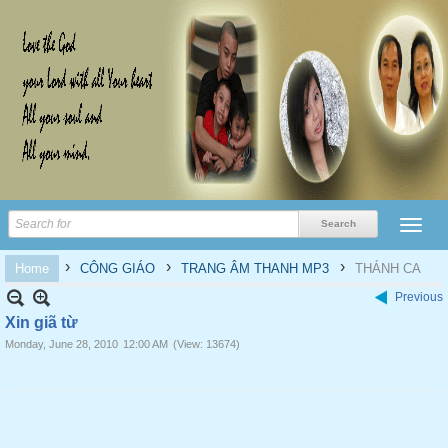
›
›
›
Home
CÔNG GIÁO
TRANG ÂM THANH MP3
THÁNH CA
Previous
Xin giã từ
Monday, June 28, 2010
12:00 AM
(View: 13674)