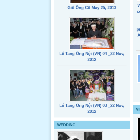
W
Giổ Ông Cố May 25, 2013
c
p
A
Lể Tang Ông Nội (VN) 04 _22 Nov,
2012
Lể Tang Ông Nội (VN) 03 _22 Nov,
V
2012
WEDDING