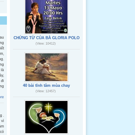
hau
CHỨNG TỪ CỦA BÀ GLORIA POLO
ông
(View: 10412)
iết
ăm,
ng.
ông
 là
ày,
 đi
40 bài tĩnh tâm mùa chay
ằng
(View: 12457)
re
g .
 vì
cảm
 có