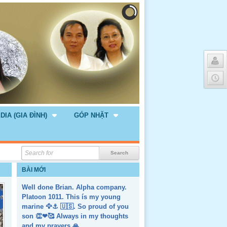
DIA (GIA ĐÌNH)
GÓP NHẶT
BÀI MỚI
Well done Brian. Alpha company.
Platoon 1011. This ís my young
marine 🦅⚓️ 🇺🇸. So proud of you
son 👏❤🥰 Always in my thoughts
and my prayers 🙏