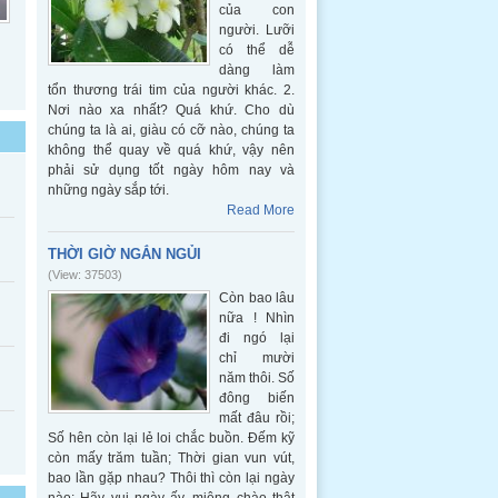
của con
người. Lưỡi
có thể dễ
dàng làm
tổn thương trái tim của người khác. 2.
Nơi nào xa nhất? Quá khứ. Cho dù
chúng ta là ai, giàu có cỡ nào, chúng ta
không thể quay về quá khứ, vậy nên
phải sử dụng tốt ngày hôm nay và
những ngày sắp tới.
Read More
THỜI GIỜ NGẮN NGỦI
(View: 37503)
Còn bao lâu
nữa ! Nhìn
đi ngó lại
chỉ mười
năm thôi. Số
đông biến
mất đâu rồi;
Số hên còn lại lẻ loi chắc buồn. Đếm kỹ
còn mấy trăm tuần; Thời gian vun vút,
bao lần gặp nhau? Thôi thì còn lại ngày