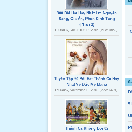
M
300 Bài Hát Hay Nhất Lm Nguyễn
Sang, Gia Ân, Phan Đình Tùng
HP & AS _
(Phần 1)
Album 02
Thursday, November 12, 2015
(View: 5580)
C
HP & AS _
Album 01
Tuyển Tập 50 Bài Hát Thánh Ca Hay
S
Nhất Về Đức Mẹ Maria
Thursday, November 12, 2015
(View: 5691)
Đ
Hoàng Vũ
5 
& Oanh
Trần
U
P
Thánh Ca Không Lời 02