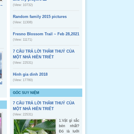
 ~
(View: 10732)
Random family 2015 pictures
(View: 11308)
Fresno Blossom Trail ~ Feb 28,2021
(View: 11171)
7 CÂU TRẢ LỜI THÂM THUÝ CỦA
MỘT NHÀ HIỀN TRIẾT
(View: 22531)
Hinh gia dinh 2018
(View: 17780)
al
GÓC SUY NIỆM
7 CÂU TRẢ LỜI THÂM THUÝ CỦA
MỘT NHÀ HIỀN TRIẾT
(View: 22531)
1.Vật gì sắc
bén nhất?
Đó là lưỡi