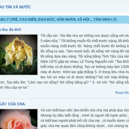
AU TIM VÀ NƯỚC
M LÝ (TRẺ, CAO NIÊN, ĐẠO ĐỨC, HÔN NHÂN, XÃ HỘI ... TÂM SINH LÝ)
a thọ đa khổ
Tôi cầu xin: “Xin Mẹ cho vợ chồng con được sống với n
5 năm nữa.” Tôi không muốn tôi chết trước nàng, tôi kh
muốn nàng chết trước tôi. Nàng chết trước tôi không b
tôi sống ra sao. Tám mươi tuổi, tôi sống với nàng 60 n
tôi sống dựa vào nàng. Tôi sống bằng Tình Yêu của nà
Năm 1976 gặp lại nhau, Lê Trọng Nguyễn nói: “Tao kh
biết mày có đi được không. Tao cứ tưởng mày làm USIS
mày đi được. Hôm tao gặp thằng S. ở trong khu nhà m
tao hỏi nó mày có đi được không? Nó nói mày không
ợc. Tao kêu lên: “Làm sao nó sống? Nó sống bằng gì? ” S. nó nói: “Nó sống b
nh Yêu của vợ nó.”
Read Mo
GÀY CỦA CHA.
Và còn biết bao việc làm khiến cho cha mẹ phải đau lòn
Nhưng họ đâu biết rằng , mình là người rất hạnh phúc ,
có biết bao người phải mồ côi cha mẹ , có muốn được 
giác cha mẹ quan tâm cũng không được , còn chúng ta