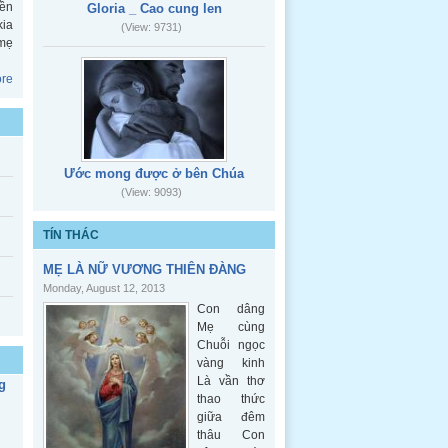
iền
Gloria _ Cao cung len
kia
(View: 9731)
 mẹ
re
Ước mong được ở bên Chúa
(View: 9093)
TÍN THÁC
MẸ LÀ NỮ VƯƠNG THIÊN ĐÀNG
Monday, August 12, 2013
Con dâng
Mẹ cùng
Chuỗi ngọc
vàng kinh
Là vần thơ
g
thao thức
giữa đêm
thâu Con