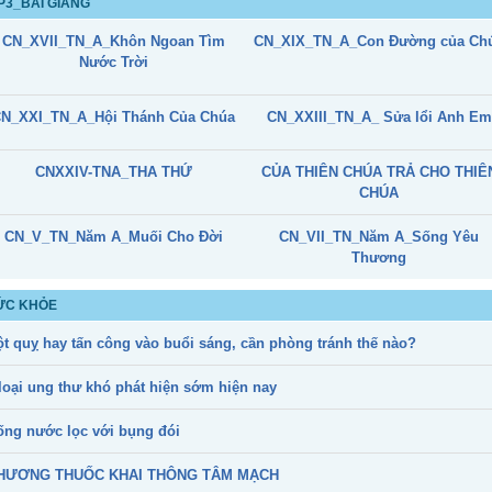
P3_BÀI GIẢNG
CN_XVII_TN_A_Khôn Ngoan Tìm
CN_XIX_TN_A_Con Đường của Ch
Nước Trời
N_XXI_TN_A_Hội Thánh Của Chúa
CN_XXIII_TN_A_ Sửa lổi Anh Em
CNXXIV-TNA_THA THỨ
CỦA THIÊN CHÚA TRẢ CHO THIÊ
CHÚA
CN_V_TN_Năm A_Muối Cho Đời
CN_VII_TN_Năm A_Sống Yêu
Thương
ỨC KHỎE
ột quỵ hay tấn công vào buổi sáng, cần phòng tránh thế nào?
loại ung thư khó phát hiện sớm hiện nay
ống nước lọc với bụng đói
HƯƠNG THUỐC KHAI THÔNG TÂM MẠCH