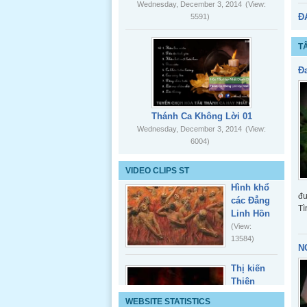
Wednesday, December 3, 2014
(View:
HV &
Đ
5591)
OT_Album
04
TÂ
Đ
HV & OT _
Thánh Ca Không Lời 01
Album 03
Wednesday, December 3, 2014
(View:
6004)
VIDEO CLIPS ST
Hình khổ
HV &
đư
các Đẳng
OT_Album
Tì
Linh Hồn
02
(View:
13584)
N
Thị kiến
Thiên
Đàng Hỏa
WEBSITE STATISTICS