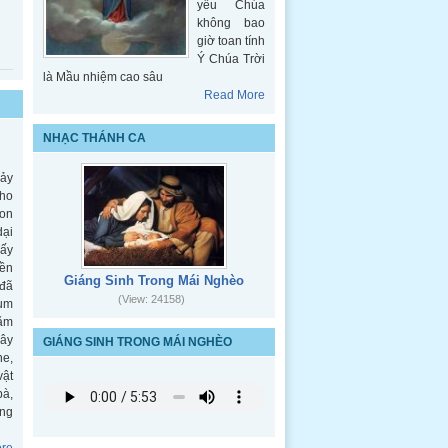
yêu Chúa
không bao
giờ toan tính
Ý Chúa Trời
là Mầu nhiệm cao sâu
Read More
ủa
NHẠC THÁNH CA
hảy
cho
on
-
dại
ấy
9)
iền
Giáng Sinh Trong Mái Nghèo
đã
(View: 24158)
ụm
ăm
ây
-
GIÁNG SINH TRONG MÁI NGHÈO
he,
vật
7)
bà,
ông