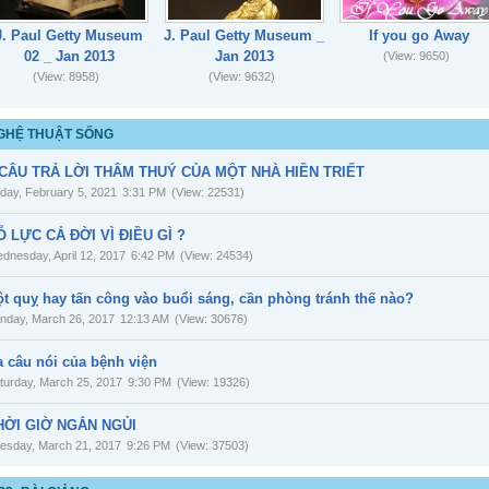
J. Paul Getty Museum
J. Paul Getty Museum _
If you go Away
02 _ Jan 2013
Jan 2013
(View: 9650)
(View: 8958)
(View: 9632)
GHỆ THUẬT SỐNG
 CÂU TRẢ LỜI THÂM THUÝ CỦA MỘT NHÀ HIỀN TRIẾT
iday, February 5, 2021
3:31 PM
(View: 22531)
Ỗ LỰC CẢ ĐỜI VÌ ĐIỀU GÌ ?
dnesday, April 12, 2017
6:42 PM
(View: 24534)
ột quỵ hay tấn công vào buổi sáng, cần phòng tránh thế nào?
nday, March 26, 2017
12:13 AM
(View: 30676)
a câu nói của bệnh viện
turday, March 25, 2017
9:30 PM
(View: 19326)
HỜI GIỜ NGẮN NGỦI
esday, March 21, 2017
9:26 PM
(View: 37503)