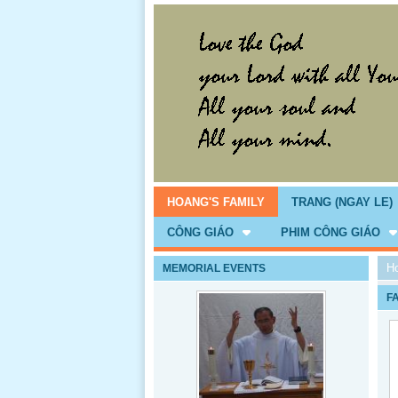
HOANG'S FAMILY
TRANG (NGAY LE)
CÔNG GIÁO
PHIM CÔNG GIÁO
H
MEMORIAL EVENTS
F