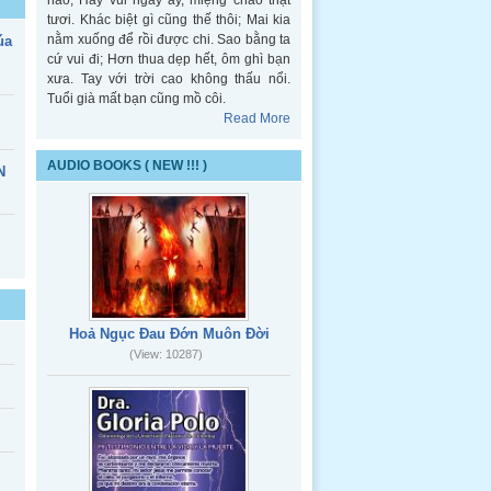
nào; Hãy vui ngày ấy, miệng chào thật
tươi. Khác biệt gì cũng thế thôi; Mai kia
nằm xuống để rồi được chi. Sao bằng ta
úa
cứ vui đi; Hơn thua dẹp hết, ôm ghì bạn
xưa. Tay với trời cao không thấu nổi.
Tuổi già mất bạn cũng mồ côi.
Read More
AUDIO BOOKS ( NEW !!! )
N
Hoả Ngục Đau Đớn Muôn Đời
(View: 10287)