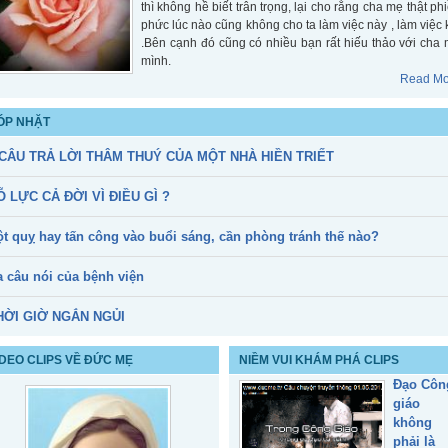
thì không hề biết trân trọng, lại cho rằng cha mẹ thật ph
749,159
phức lúc nào cũng không cho ta làm việc này , làm việc 
.Bên cạnh đó cũng có nhiều bạn rất hiếu thảo với cha
mình.
Read Mo
ÓP NHẶT
 CÂU TRẢ LỜI THÂM THUÝ CỦA MỘT NHÀ HIỀN TRIẾT
Ỗ LỰC CẢ ĐỜI VÌ ĐIỀU GÌ ?
ột quỵ hay tấn công vào buổi sáng, cần phòng tránh thế nào?
a câu nói của bệnh viện
HỜI GIỜ NGẮN NGỦI
IDEO CLIPS VỀ ĐỨC MẸ
NIỀM VUI KHÁM PHÁ CLIPS
Đạo Côn
giáo
không
phải là