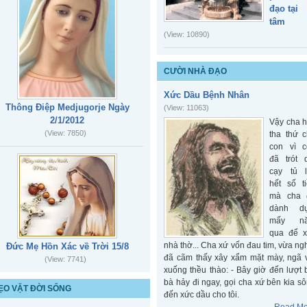
đạo tại
tâm
(View: 10890)
Sự quan
CƯỜI NHÀ ĐẠO
phòng c
Chúa
Xức Dầu Bệnh Nhân
(View:
Thông Điệp Medjugorje Ngày
(View: 11063)
10549)
2/1/2012
Vậy cha 
(View: 7850)
tha thứ 
Công vụ
con vì c
tông đồ 
đã trót 
phần 4
cạy tủ l
(View: 787
hết số t
mà cha 
dành d
Công vụ
mấy n
qua để x
tông đồ 
nhà thờ... Cha xứ vốn đau tim, vừa ng
Đức Mẹ Hồn Xác về Trời 15/8
phần 1
đã cãm thấy xây xẩm mặt mày, ngã 
(View: 7741)
(View: 758
xuống thều thào: - Bây giờ đến lượt 
bà hảy đi ngay, gọi cha xứ bên kia s
ẸO VẶT ĐỜI SỐNG
đến xức dầu cho tôi.
Công vụ