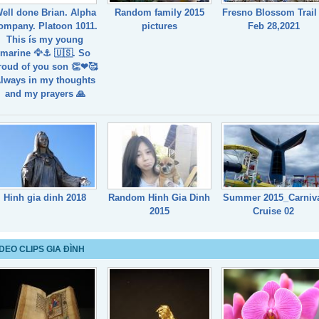
ell done Brian. Alpha
Random family 2015
Fresno Blossom Trail
ompany. Platoon 1011.
pictures
Feb 28,2021
This ís my young
marine 🦅⚓️ 🇺🇸. So
roud of you son 👏❤🥰
lways in my thoughts
and my prayers 🙏
Hinh gia dinh 2018
Random Hinh Gia Dinh
Summer 2015_Carniv
2015
Cruise 02
IDEO CLIPS GIA ĐÌNH