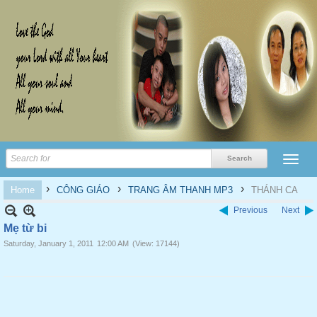
›
›
›
Home
CÔNG GIÁO
TRANG ÂM THANH MP3
THÁNH CA
Previous
Next
Mẹ từ bi
Saturday, January 1, 2011
12:00 AM
(View: 17144)