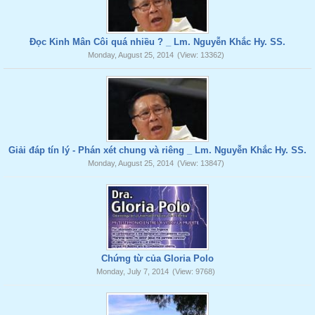
Đọc Kinh Mân Côi quá nhiều ? _ Lm. Nguyễn Khắc Hy. SS.
Monday, August 25, 2014
(View: 13362)
Giải đáp tín lý - Phán xét chung và riêng _ Lm. Nguyễn Khắc Hy. SS.
Monday, August 25, 2014
(View: 13847)
Chứng từ của Gloria Polo
Monday, July 7, 2014
(View: 9768)