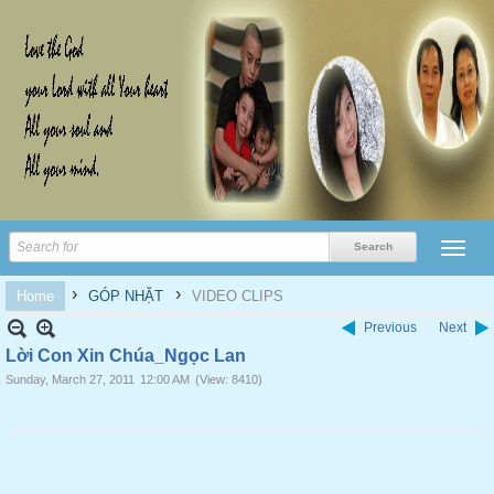
›
›
Home
GÓP NHẶT
VIDEO CLIPS
Previous
Next
Lời Con Xin Chúa_Ngọc Lan
Sunday, March 27, 2011
12:00 AM
(View: 8410)