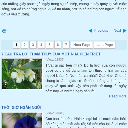
của những giây phút ngất ngây trong sự kết hiệp, chúng ta hãy quay lại với cuộc
sống, nơi đó có những nghĩa vụ để thi hành, nơi đó có những con người để gặp
gỡ và yêu thương.
Previous
Next
1
2
3
4
5
6
7
Next Page
Last Page
7 CÂU TRẢ LỜI THÂM THUÝ CỦA MỘT NHÀ HIỀN TRIẾT
(View: 22531)
1.Vật gì sắc bén nhất? Đó là lưỡi của con người.
Lưỡi có thể dễ dàng làm tổn thương trái tim của
người khác. 2. Nơi nào xa nhất? Quá khứ. Cho dù
chúng ta là ai, giàu có cỡ nào, chúng ta không thể
quay về quá khứ, vậy nên phải sử dụng tốt ngày
hôm nay và những ngày sắp tới.
Read More
THỜI GIỜ NGẮN NGỦI
(View: 37503)
Còn bao lâu nữa ! Nhìn đi ngó lại chỉ mười năm thôi.
Số đông biến mất đâu rồi; Số hên còn lại lẻ loi chắc