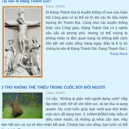
Tại sao đi Đàng Thánh Giá?
(View: 21805)
Đi Đàng Thánh Giá là truyền thống cổ xưa của Giáo
hội Công giáo có từ thế kỷ IV, khi các tín hữu hành
hương tới Thánh Địa. Cũng như các truyền thống
khác của Công giáo, Đàng Thánh Giá có ý nghĩa
sâu sắc và phong phú, nhưng có thể chúng ta
không nhận ra tầm quan trọng và không biết cách
liên kết với cuộc sống hàng ngày. Đây là 8 lý do
chúng ta nên đi Đàng Thánh Giá. Dang Thanh Gia 1
Read More
3 THỨ KHÔNG THỂ THIẾU TRONG CUỘC ĐỜI MỖI NGƯỜI
(View: 41842)
Có câu: “Không ai giận một người đang cười” Hãy
tập mỉm cười, trở về với niềm vui, và lan tỏa ra xung
quanh. Nụ cười luôn giúp bạn vượt qua khó khăn
một cách dễ dàng hơn. 3. HÀNH ĐỘNG Hãy hiểu rõ
điều mình muốn, và những gì mình cần làm. Hãy
làm hết sức và vui vẻ đón nhận kết quả. Chừng nào còn sống, bạn luôn có thể