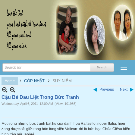
›
›
Home
GÓP NHẶT
SUY NIỆM
Previous
Next
Cậu Bé Đau Liệt Trong Bức Tranh
Wednesday, April 6, 2011
12:00 AM
(View: 101986)
Một trong những bức tranh bất hủ của danh họa Raffaello, người Italia, hiện
đang được cất giữ trong bảo tàng viện Vatican: đó là bức họa Chúa Giêsu biến
hình trên núi Tabôrê.