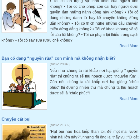
• Tôi có tôn trọng sự trinh khiết của người tình
không? • Tôi có cho phép con cái hay người dưới
quyền làm những hành động này không? • Tôi có
dùng những danh từ hay kể chuyện không đứng
đắn không? • Tôi có thích nghe những câu chuyện
thiếu đứng đắng không? • Tôi có khoe khoang về tội
lỗi của tôi không? • Tôi có phạm tội thiếu trong sạch
không? • Tôi có say sưa rượu chè không?
Read More
Bạn có đang “nguyền rủa” con mình mà không nhận biết?
(View: 29946)
Nếu như chúng ta rải khắp nơi hạt giống "nguyền
rủa" thì chúng ta sẽ thu hoạch được "nguyền rủa" .
Còn nếu chúng ta rải khắp nơi hạt giống "chúc
phúc" thì đương nhiên thứ mà chúng ta thu hoạch
được sẽ là "chúc phúc"!
Read More
Chuyện cát bụi
(View: 21392)
“Hạt bụi nào hóa kiếp thân tôi, để một mai vươn
hình hài lớn dậy?”, nhưng rồi ông lại thấy vui: “Ôi cát