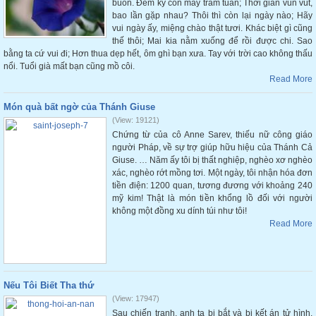
buồn. Đếm kỹ còn mấy trăm tuần; Thời gian vun vút,
bao lần gặp nhau? Thôi thì còn lại ngày nào; Hãy
vui ngày ấy, miệng chào thật tươi. Khác biệt gì cũng
thế thôi; Mai kia nằm xuống để rồi được chi. Sao
bằng ta cứ vui đi; Hơn thua dẹp hết, ôm ghì bạn xưa. Tay với trời cao không thấu
nổi. Tuổi già mất bạn cũng mồ côi.
Read More
Món quà bất ngờ của Thánh Giuse
(View: 19121)
Chứng từ của cô Anne Sarev, thiếu nữ công giáo
người Pháp, về sự trợ giúp hữu hiệu của Thánh Cả
Giuse. … Năm ấy tôi bị thất nghiệp, nghèo xơ nghèo
xác, nghèo rớt mồng tơi. Một ngày, tôi nhận hóa đơn
tiền điện: 1200 quan, tương đương với khoảng 240
mỹ kim! Thật là món tiền khổng lồ đối với người
không một đồng xu dính túi như tôi!
Read More
Nếu Tôi Biết Tha thứ
(View: 17947)
Sau chiến tranh, anh ta bị bắt và bị kết án tử hình.