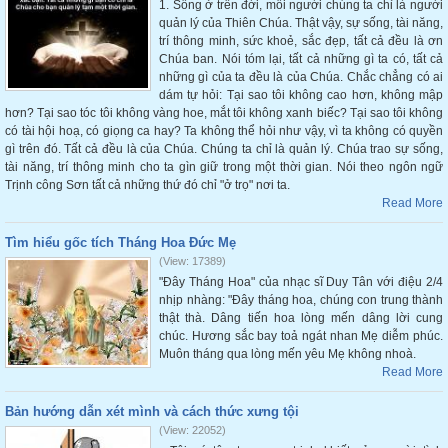
1. Sống ở trên đời, mỗi người chúng ta chỉ là người
quản lý của Thiên Chúa. Thật vậy, sự sống, tài năng,
trí thông minh, sức khoẻ, sắc đẹp, tất cả đều là ơn
Chúa ban. Nói tóm lại, tất cả những gì ta có, tất cả
những gì của ta đều là của Chúa. Chắc chẳng có ai
dám tự hỏi: Tại sao tôi không cao hơn, không mập
hơn? Tại sao tóc tôi không vàng hoe, mắt tôi không xanh biếc? Tại sao tôi không
có tài hội hoạ, có giọng ca hay? Ta không thể hỏi như vậy, vì ta không có quyền
gì trên đó. Tất cả đều là của Chúa. Chúng ta chỉ là quản lý. Chúa trao sự sống,
tài năng, trí thông minh cho ta gìn giữ trong một thời gian. Nói theo ngôn ngữ
Trịnh công Sơn tất cả những thứ đó chỉ "ở trọ" nơi ta.
Read More
Tìm hiểu gốc tích Tháng Hoa Đức Mẹ
(View: 17389)
"Đây Tháng Hoa" của nhạc sĩ Duy Tân với điệu 2/4
nhịp nhàng: "Đây tháng hoa, chúng con trung thành
thật thà. Dâng tiến hoa lòng mến dâng lời cung
chúc. Hương sắc bay toả ngát nhan Mẹ diễm phúc.
Muôn tháng qua lòng mến yêu Mẹ không nhoà.
Read More
Bản hướng dẫn xét mình và cách thức xưng tội
(View: 22052)