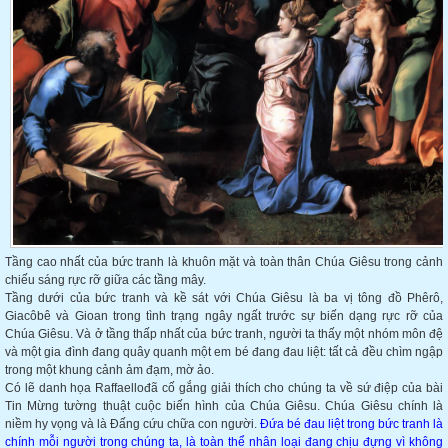
Tầng cao nhất của bức tranh là khuôn mặt và toàn thân Chúa Giêsu trong cảnh
chiếu sáng rực rỡ giữa các tầng mây.
Tầng dưới của bức tranh và kề sát với Chúa Giêsu là ba vị tông đồ Phêrô,
Giacôbê và Gioan trong tình trạng ngây ngất trước sự biến dạng rực rỡ của
Chúa Giêsu. Và ở tầng thấp nhất của bức tranh, người ta thấy một nhóm môn đệ
và một gia đình đang quây quanh một em bé đang đau liệt: tất cả đều chìm ngập
trong một khung cảnh ảm đạm, mờ ảo.
Có lẽ danh họa Raffaellođã cố gắng giải thích cho chúng ta về sứ điệp của bài
Tin Mừng tường thuật cuộc biến hình của Chúa Giêsu. Chúa Giêsu chính là
niềm hy vọng và là Đấng cứu chữa con người.
Đứa bé đau liệt trong bức tranh là
chính mỗi người trong chúng ta, là toàn thể nhân loại đang chịu đựng vì không