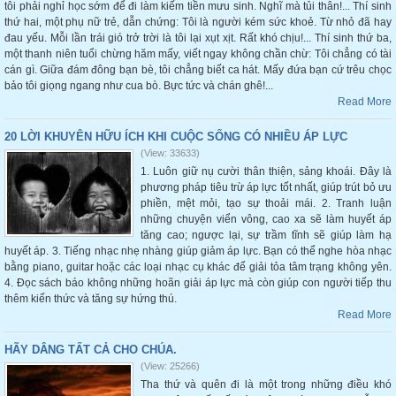
tôi phải nghỉ học sớm để đi làm kiếm tiền mưu sinh. Nghĩ mà tủi thân!... Thí sinh
thứ hai, một phụ nữ trẻ, dẫn chứng: Tôi là người kém sức khoẻ. Từ nhỏ đã hay
đau yếu. Mỗi lần trái gió trở trời là tôi lại xụt xịt. Rất khó chịu!... Thí sinh thứ ba,
một thanh niên tuổi chừng hăm mấy, viết ngay không chần chừ: Tôi chẳng có tài
cán gì. Giữa đám đông bạn bè, tôi chẳng biết ca hát. Mấy đứa bạn cứ trêu chọc
bảo tôi giọng ngang như cua bò. Bực tức và chán ghê!...
Read More
20 LỜI KHUYÊN HỮU ÍCH KHI CUỘC SỐNG CÓ NHIỀU ÁP LỰC
(View: 33633)
1. Luôn giữ nụ cười thân thiện, sảng khoái. Đây là
phương pháp tiêu trừ áp lực tốt nhất, giúp trút bỏ ưu
phiền, mệt mỏi, tạo sự thoải mái. 2. Tranh luận
những chuyện viển vông, cao xa sẽ làm huyết áp
tăng cao; ngược lại, sự trầm tĩnh sẽ giúp làm hạ
huyết áp. 3. Tiếng nhạc nhẹ nhàng giúp giảm áp lực. Bạn có thể nghe hòa nhạc
bằng piano, guitar hoặc các loại nhạc cụ khác để giải tỏa tâm trạng không yên.
4. Đọc sách báo không những hoãn giải áp lực mà còn giúp con người tiếp thu
thêm kiến thức và tăng sự hứng thú.
Read More
HÃY DÂNG TẤT CẢ CHO CHÚA.
(View: 25266)
Tha thứ và quên đi là một trong những điều khó