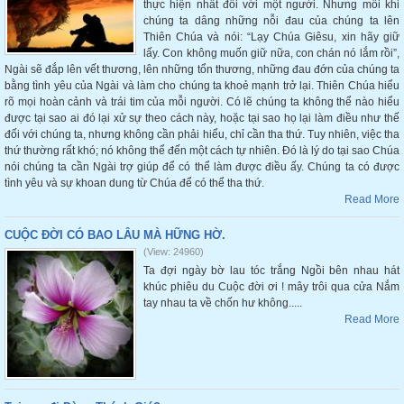
thực hiện nhất đối với một người. Nhưng mỗi khi
chúng ta dâng những nỗi đau của chúng ta lên
Thiên Chúa và nói: “Lạy Chúa Giêsu, xin hãy giữ
lấy. Con không muốn giữ nữa, con chán nó lắm rồi”,
Ngài sẽ đắp lên vết thương, lên những tổn thương, những đau đớn của chúng ta
bằng tình yêu của Ngài và làm cho chúng ta khoẻ mạnh trở lại. Thiên Chúa hiểu
rõ mọi hoàn cảnh và trái tim của mỗi người. Có lẽ chúng ta không thể nào hiểu
được tại sao ai đó lại xử sự theo cách này, hoặc tại sao họ lại làm điều như thế
đối với chúng ta, nhưng không cần phải hiểu, chỉ cần tha thứ. Tuy nhiên, việc tha
thứ thường rất khó; nó không thể đến một cách tự nhiên. Đó là lý do tại sao Chúa
nói chúng ta cần Ngài trợ giúp để có thể làm được điều ấy. Chúng ta có được
tình yêu và sự khoan dung từ Chúa để có thể tha thứ.
Read More
CUỘC ĐỜI CÓ BAO LÂU MÀ HỮNG HỜ.
(View: 24960)
Ta đợi ngày bờ lau tóc trắng Ngồi bên nhau hát
khúc phiêu du Cuộc đời ơi ! mây trôi qua cửa Nắm
tay nhau ta về chốn hư không.....
Read More