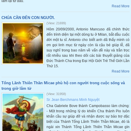
làm lại từ đầu.
Read More
CHÚA CẦN ĐẾN CON NGƯỜI.
(View: 21699)
Hôm 20/09/2000, Antonio Mancuso đã chính thức
đến trình diện tại một dòng tu ở Milan, bắt đầu cuộc
đời một tu sĩ. Antonio cho biết anh đã thấy mình có
ơn gọi linh mục từ ngày còn là cậu bé giúp lễ, đã
suy nghĩ trong bao năm về vấn đề này và trằn trọc
rất nhiều sau khi theo dõi các bài thuyết giảng của
Đức Thánh Cha trong Đại Hội Giới Trẻ Thế Giới Lần
Thứ 15.
Read More
Tổng Lãnh Thiên Thần Micae phù hộ con người trong cuộc sống và
trong giờ lâm tử
(View: 31958)
Sr. Jean Berchmans Minh Nguyệt
Cha Gabriele Bove thành Campobasso làm chứng:
- Một trong những lý do khiến Cha thánh Pio luôn
khẩn cầu sự giúp đỡ và nhận được sự bảo trợ đặc
biệt của Thánh Tổng Lãnh Thiên Thần Micae, đó là
ngài xin Thánh Tổng Lãnh Thiên Thần Micae gìn