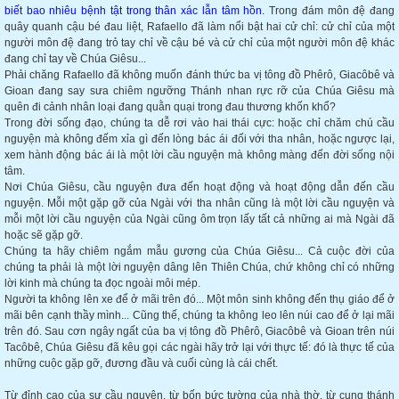
biết bao nhiêu bệnh tật trong thân xác lẫn tâm hồn.
Trong đám môn đệ đang
quây quanh cậu bé đau liệt, Rafaello đã làm nổi bật hai cử chỉ: cử chỉ của một
người môn đệ đang trỏ tay chỉ về cậu bé và cử chỉ của một người môn đệ khác
đang chỉ tay về Chúa Giêsu...
Phải chăng Rafaello đã không muốn đánh thức ba vị tông đồ Phêrô, Giacôbê và
Gioan đang say sưa chiêm ngưỡng Thánh nhan rực rỡ của Chúa Giêsu mà
quên đi cảnh nhân loại đang quằn quại trong đau thương khốn khổ?
Trong đời sống đạo, chúng ta dễ rơi vào hai thái cực: hoặc chỉ chăm chú cầu
nguyện mà không đếm xỉa gì đến lòng bác ái đối với tha nhân, hoặc ngược lại,
xem hành động bác ái là một lời cầu nguyện mà không màng đến đời sống nội
tâm.
Nơi Chúa Giêsu, cầu nguyện đưa đến hoạt động và hoạt động dẫn đến cầu
nguyện. Mỗi một gặp gỡ của Ngài với tha nhân cũng là một lời cầu nguyện và
mỗi một lời cầu nguyện của Ngài cũng ôm trọn lấy tất cả những ai mà Ngài đã
hoặc sẽ gặp gỡ.
Chúng ta hãy chiêm ngắm mẫu gương của Chúa Giêsu... Cả cuộc đời của
chúng ta phải là một lời nguyện dâng lên Thiên Chúa, chứ không chỉ có những
lời kinh mà chúng ta đọc ngoài môi mép.
Người ta không lên xe để ở mãi trên đó... Một môn sinh không đến thụ giáo để ở
mãi bên cạnh thầy mình... Cũng thế, chúng ta không leo lên núi cao để ở lại mãi
trên đó. Sau cơn ngây ngất của ba vị tông đồ Phêrô, Giacôbê và Gioan trên núi
Tacôbê, Chúa Giêsu đã kêu gọi các ngài hãy trở lại với thực tế: đó là thực tế của
những cuộc gặp gỡ, đương đầu và cuối cùng là cái chết.
Từ đỉnh cao của sự cầu nguyện, từ bốn bức tường của nhà thờ, từ cung thánh