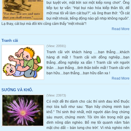
bụi tuyệt vời, mặt trời soi một kiếp rong chơi”. Ông
tiếp tục tự vấn: “Hạt bụi nào hóa kiếp thân tôi, để
một mai tôi về làm cát bụi?”, và ông than thở: “Ôi cát
bụi mệt nhoài, tiếng động nào gõ nhịp không nguôi”.
Lạ thay, cát bụi mà đôi khi cũng cảm thấy “mệt nhoài”!
Read More
Tranh cãi
(View: 20591)
Tranh cãi với khách hàng .....bạn thắng.....khách
hàng đi mất ! Tranh cãi với đồng nghiệp....bạn
thắng...đồng nghiệp xa dần ! Tranh cãi với người
thân ....bạn thắng....tình thân biến mất ! Tranh cãi với
bạn hữu....bạn thắng....bạn hữu dần xa !
Read More
SƯỚNG VÀ KHỔ.
(View: 23973)
Có một đề thi dành cho các thí sinh đau khổ thuộc
mọi lứa tuổi như sau: "Bạn hãy chứng minh bạn
khổ." Thí sinh thứ nhất, một người đàn ông chừng
sáu mươi, chứng minh: Tôi lớn lên trong một gia
đình nông dân nghèo. Bố mẹ tôi quanh năm 'bán
mặt cho đất – bán lưng cho trời'. Vì nhà nghèo nên