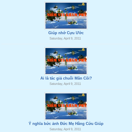
Giúp nhớ Cựu Ước
Saturday, April 9, 2011
Ai là tác giả chuỗi Mân Côi?
Saturday, April 9, 2011
Ý nghĩa bức ảnh Đức Mẹ Hằng Cứu Giúp
Saturday, April 9, 2011