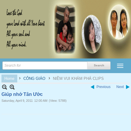
›
›
Home
CÔNG GIÁO
NIỀM VUI KHÁM PHÁ CLIPS
Previous
Next
Giúp nhớ Tân Ước
Saturday, April 9, 2011
12:00 AM
(View: 5788)