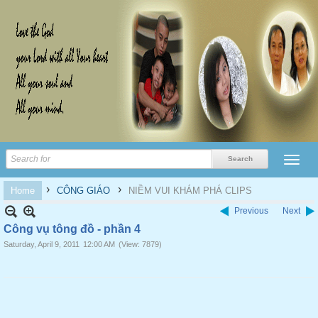
›
›
Home
CÔNG GIÁO
NIỀM VUI KHÁM PHÁ CLIPS
Previous
Next
Công vụ tông đồ - phần 4
Saturday, April 9, 2011
12:00 AM
(View: 7879)