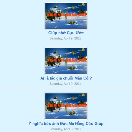
Giúp nhớ Cựu Ước
Saturday, April 9, 2011
Ai là tác giả chuỗi Mân Côi?
Saturday, April 9, 2011
Ý nghĩa bức ảnh Đức Mẹ Hằng Cứu Giúp
Saturday, April 9, 2011