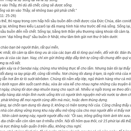
nh Thầy là sự sống lại và là sự sống.
in vào Thầy, thì dù đã chết, cũng sẽ được sống.
ống và tin vào Thầy, sẽ không bao giờ phải chết.”
11: 25-26)
thế, thì ngay trong cơn hấp hối sầu buồn đến chết được của Đức Chúa, dân con/đồ
 lại, không theo kiểu Lazarô lại đã mang hình hài như trước để mà sống. Sống lại, 
sầu buồn đến nỗi chết. Sống lại, bằng tinh thần yêu thương sảng khoái rất cảm tạ
cơn “đại hồng thuỷ” sầu buồn ở Nhật, như tâm tình gửi nơi thư ở bên dưới:
 chào bạn bè người thân, rất quí mến,
c nhất, tôi cảm tạ tấm lòng ưu ái của các bạn đã tỏ lòng quí mến, đối với tôi. Bản th
ưu ái của các bạn. Nay, chỉ xin gửi thông điệp đầy tình tự cũng rất chung đến quý 
ng ta nối kết.
yện xảy ra ở Sendai này, chừng như không thực tế cho lắm. Nhưng bản tôi lại th
tốt đang ra tay giúp đỡ, cũng rất nhiều. Nơi chúng tôi đang ở tạm, là ngôi nhà của
 lẫn hơi ấm từ lò suởi kêrôden. Chúng tôi nằm xếp lớp, ngủ thành hàng như cá mò
ói dưới ngọn đèn suốt canh thâu, vừa ăn vừa kể cho nhau nghe những câu truyện êm
 ngày, chúng tôi dọn dẹp khuôn trang cho sạch sẽ. Nhiều vị ngồi trong xe theo dõi
 xếp hàng dài nhận lĩnh nước uống khi có người tình nguyện mở vòi nước tư đem 
n phát không để mọi người cùng đến mà múc, hoặc đem thùng đựng.
àng, tại chốn tạm dung tôi đang ở, không có hiện tượng hôi của. Cũng chẳng thấy
nhà còn đứng vững trong khu này đều mở rộng cửa cho mọi người đến vì thấy nơi 
. Nhìn cảnh tượng này, người người đều nói: “Ôi sao, trông giống hình ảnh khi xư
địa chấn vẫn còn râm ran ở nhiều chốn. Nội tối hôm qua thôi, cứ 15 phút lại đã th
và trực thăng luẩn quẩn ở trên đầu, không chịu nghỉ.