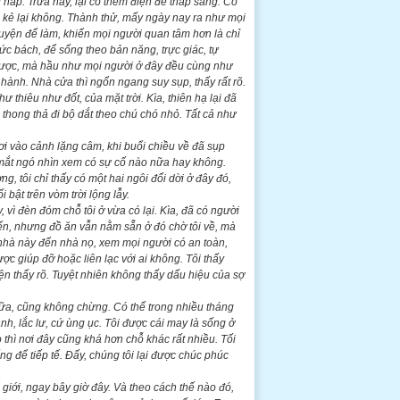
 háp. Trưa nay, lại có thêm điện để thắp sáng. Có
y, kẻ lại không. Thành thử, mấy ngày nay ra như mọi
uyện để làm, khiến mọi người quan tâm hơn là chỉ
c bách, để sống theo bản năng, trực giác, tự
 được, mà hầu như mọi người ở đây đều cùng như
hành. Nhà cửa thì ngổn ngang suy sụp, thấy rất rõ.
thiêu như đốt, của mặt trời. Kìa, thiên hạ lại đã
thong thả đi bộ dắt theo chú chó nhỏ. Tất cả như
 rơi vào cảnh lặng câm, khi buổi chiều về đã sụp
 mắt ngó nhìn xem có sự cố nào nữa hay không.
, tôi chỉ thấy có một hai ngôi đổi dời ở đây đó,
 bật trên vòm trời lộng lẫy.
, vì đèn đóm chỗ tôi ở vừa có lại. Kìa, đã có người
n, nhưng đồ ăn vẫn nằm sẵn ở đó chờ tôi về, mà
t nhà này đến nhà nọ, xem mọi người có an toàn,
ợc giúp đỡ hoặc liên lạc với ai không. Tôi thấy
ện thấy rõ. Tuyệt nhiên không thấy dấu hiệu của sợ
nữa, cũng không chừng. Có thể trong nhiều tháng
nh, lắc lư, cứ ùng ục. Tôi được cái may là sống ở
thì nơi đây cũng khá hơn chỗ khác rất nhiều. Tối
g để tiếp tế. Đấy, chúng tôi lại được chúc phúc
giới, ngay bây giờ đây. Và theo cách thế nào đó,