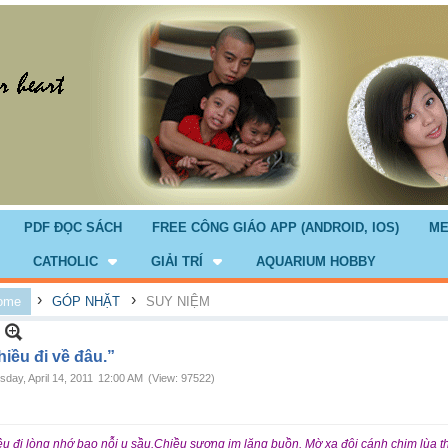
PDF ĐỌC SÁCH
FREE CÔNG GIÁO APP (ANDROID, IOS)
ME
CATHOLIC
GIẢI TRÍ
AQUARIUM HOBBY
›
›
ome
GÓP NHẶT
SUY NIỆM
iều đi về đâu.”
sday, April 14, 2011
12:00 AM
(View: 97522)
u đi lòng nhớ bao nỗi u sầu.
Chiều sương im lặng buồn.
Mờ xa đôi cánh chim lùa th