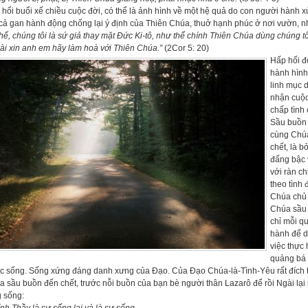
hối buổi xế chiều cuộc đời, có thể là ảnh hình về một hệ quả do con người hành x
cả gan hành động chống lại ý định của Thiên Chúa, thuở hạnh phúc ở nơi vườn, n
thế, chúng tôi là sứ giả thay mặt Đức Ki-tô,
như thể chính Thiên Chúa dùng chúng t
nài xin anh em hãy làm hoà với Thiên Chúa.”
(2Cor 5: 20)
Hấp hối đ
hành hình
linh mục 
nhận cuộc
chấp tình
Sầu buồn 
cùng Chúa
chết, là b
đấng bậc 
với ràn ch
theo tình
Chúa chủ 
Chúa sầu 
chỉ mỗi q
hành để d
việc thực
quảng bá h
c sống. Sống xứng đáng danh xưng của Đạo. Của Đạo Chúa-là-Tình-Yêu rất đích 
 sầu buồn đến chết, trước nỗi buồn của bạn bè người thân Lazarô để rồi Ngài lạ
g sống: