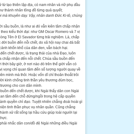
ử từ tạo thiên lập địa, có nam nhân và nữ phụ đầu
hư thánh nhân tông đồ từng quả quyết;
ôi mà khuyên dạy.
Vậy, nhân danh Đức Ki-tô,
chúng
ời sầu buồn, là như ai đó vẫn kiên tâm chấp nhận
 theo kiểu thời đại: như GM Oscar Romero và 7 vị
dòng Tên ở El Savador từng trải nghiệm. Là, chấp
 đời buồn đến nỗi chết, do xã hội nay chai đá bất
 cảnh khốn khổ của dân đen, vẫn bách hại.
đến chết được, là trạng thái của nhà Đạo, luôn
 chấp nhận đến nỗi chết. Chúa sầu buồn đến
ởi thời bây giờ, ở nơi nào đó trên thế giới vẫn có
vị vọng chỉ quan tâm đến số lượng người quay về
iên mình mà thôi. Hoặc vốn dĩ chỉ thoăn thoắt trôi
 đời kình chống tinh thần yêu thương đùm bọc,
trương cho con dân mình.
buồn đến chết được, khi Ngài thấy dân con Ngài
uan tâm đến chỗ đứng/ngồi trong hệ cấp quyền
ành quyền chỉ đạo. Tuyệt nhiên chẳng đoái hoài gì
 hiện tinh thần phục vụ nhân quần. Cũng chẳng
ành xử rất sống lại hầu cứu giúp loài người lại
thực.
i phải nhắc dân con/đồ đệ Ngài những điều Ngài