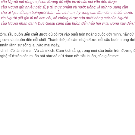
 cầu Người mở rộng mọi con đường để viện trợ từ các nơi vẫn đến được
cầu Người gửi nhiều bác sĩ, y tá, thực phẩm và nước uống, là thứ họ đang cần
cho ai lạc mất bạn bè/người thân vẫn bình an, hy vọng can đảm lên mà tiến bước
xin Người giữ gìn lũ trẻ đơn côi, để chúng được núp dưới bóng mát của Người
 cầu Người nhân danh Đức Giêsu cũng sầu buồn đến hấp hối vì tai ương xảy đến.
tóm, sầu buồn đến chết được dù có rơi vào buổi hôn hoàng cuộc đời mình, hãy cứ c
g cơn sầu buồn đến nỗi chết. Thành thử, có cảm nhận được nỗi sầu buồn trong đời m
 nhận lãnh sự sống lại, vào mai ngày.
 chính đó là niềm tin. Và cảm kích. Cảm kích rằng, trong mọi sầu buồn trên đường đ
ghệ sĩ ở trên còn muốn hát như để dứt đoạn nỡi sầu buồn, của giấc mơ: