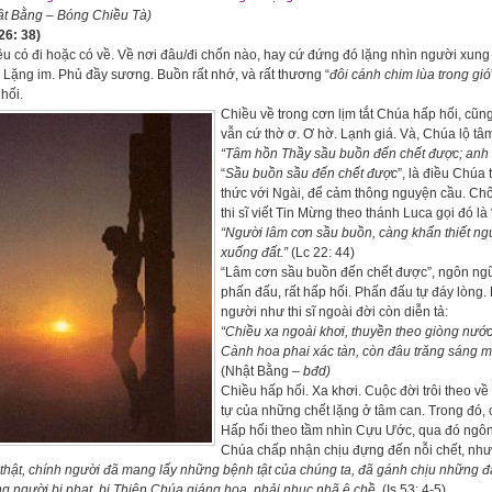
ật Bằng – Bóng Chiều Tà)
26: 38)
u có đi hoặc có về. Về nơi đâu/đi chốn nào, hay cứ đứng đó lặng nhìn người xung
 Lặng im. Phủ đầy sương. Buồn rất nhớ, và rất thương “
đôi cánh chim lùa trong gió
hối.
Chiều về trong cơn lịm tắt Chúa hấp hối, cũ
vẫn cứ thờ ơ. Ơ hờ. Lạnh giá. Và, Chúa lộ tâm
“Tâm hồn Thầy
sầu buồn đến chết được;
anh 
“
Sầu buồn sầu đến chết được
”, là điều Chúa
thức với Ngài, để cảm thông nguyện cầu. Chốn
thi sĩ viết Tin Mừng theo thánh Luca gọi đó là
“Người lâm cơn sầu buồn
, càng khẩn thiết n
xuống đất.”
(Lc 22: 44)
“Lâm cơn sầu buồn đến chết được”, ngôn ngữ 
phấn đấu, rất hấp hối. Phấn đấu tự đáy lòng.
người như thi sĩ ngoài đời còn diễn tả:
“Chiều xa ngoài khơi,
thuyền theo giòng nước 
Cành hoa phai xác tàn,
còn đâu trăng sáng m
(Nhật Bằng –
bđd)
Chiều hấp hối. Xa khơi. Cuộc đời trôi theo về c
tự của những chết lặng ở tâm can. Trong đó, có
Hấp hối theo tầm nhìn Cựu Ước, qua đó ngô
Chúa chấp nhận chịu đựng đến nỗi chết, như
thật, chính người đã mang lấy những bệnh tật của chúng ta,
đã gánh chịu những đa
g người bị phạt,
bị Thiên Chúa giáng hoạ, phải nhục nhã ê chề.
(Is 53: 4-5)