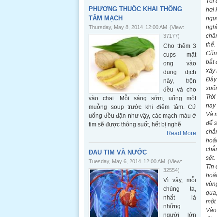
Tối 
PHƯƠNG THUỐC KHAI THÔNG
hơi 
TÂM MẠCH
ngườ
nghĩ
Thursday, May 8, 2014
12:00 AM
(View:
chăm
37177)
thế.
Cho thêm 3
Cũng
cups mật
bắt 
ong vào
xảy 
dung dịch
Đây 
này, trộn
xuốn
đều và cho
Trời
vào chai. Mỗi sáng sớm, uống một
nay 
muỗng soup trước khi điểm tâm. Cứ
Và n
uống đều đặn như vậy, các mạch máu ở
để 
tim sẽ được thông suốt, hết bị nghẽ
chẳn
Read More
hoặc
chẳn
ĐAU TIM VÀ NƯỚC
sệt.
Tuesday, May 6, 2014
12:00 AM
(View:
Tin 
32554)
hoặc
Vì vậy, mỗi
vùng
chúng ta,
qua,
nhất là
một 
những
Vào 
người lớn