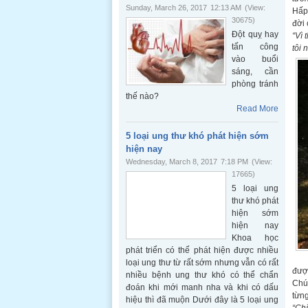
Sunday, March 26, 2017
12:13 AM
(View:
Hấp 
30675)
đời 
Đột quỵ hay
“Vì 
tấn công
tôi 
vào buổi
sáng, cần
phòng tránh
thế nào?
Read More
5 loại ung thư khó phát hiện sớm
hiện nay
Wednesday, March 8, 2017
7:18 PM
(View:
17665)
5 loại ung
thư khó phát
hiện sớm
hiện nay
Khoa học
phát triển có thể phát hiện được nhiều
loại ung thư từ rất sớm nhưng vẫn có rất
đượ
nhiều bệnh ung thư khó có thể chẩn
Chúa
đoán khi mới manh nha và khi có dấu
từn
hiệu thì đã muộn Dưới đây là 5 loại ung