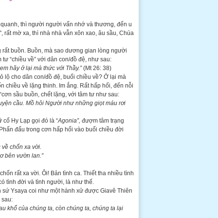
 quanh, thì người người vấn nhớ và thương, đến u
”, rất mờ xa, thì nhà nhà vẫn xôn xao, âu sầu, Chúa
ng rất buồn. Buồn, mà sao dương gian lòng người
 tư “chiều về” với dân con/đồ đệ, như sau:
em hãy ở lại mà thức với Thầy.”
(Mt 26: 38)
 tỏ lộ cho dân con/đồ đệ, buổi chiều về? Ở lại mà
 chiều về lặng thinh. Im ắng. Rất hấp hối, đến nỗi
 “cơn sầu buồn, chết lặng, với tâm tư như sau:
guyện cầu.
Mồ hôi Người như những giọt máu
rơi
cổ Hy Lạp gọi đó là “
Agonia”,
đượm tâm trạng
 Phấn đấu trong cơn hấp hối vào buổi chiều đời
về chốn xa vời.
ơ bên vườn lan.”
hốn rất xa vời. Ôi! Bản tình ca. Thiết tha nhiều tình
 tình đời và tình người, là như thế.
n sứ Ysaya coi như một hành xử được Giavê Thiên
 sau:
u khổ của chúng ta,
còn chúng ta, chúng ta lại