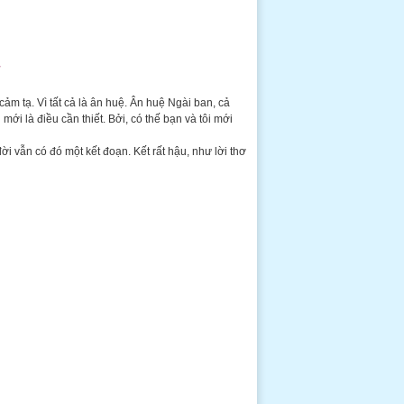
”
ảm tạ. Vì tất cả là ân huệ. Ân huệ Ngài ban, cả
ới là điều cần thiết. Bởi, có thế bạn và tôi mới
ời vẫn có đó một kết đoạn. Kết rất hậu, như lời thơ