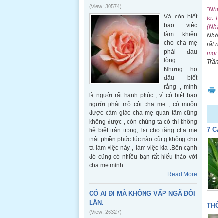
(View: 30574)
“Nh
Và còn biết
tơ.
T
bao việc
(Nh
làm khiến
Nhớ
cho cha mẹ
rất 
phải đau
mọi 
lòng .
Trầ
Nhưng họ
đâu biết
rằng , mình
là người rất hạnh phúc , vì có biết bao
người phải mồ côi cha mẹ , có muốn
được cảm giác cha mẹ quan tâm cũng
không được , còn chúng ta có thì không
7 C
hề biết trân trọng, lại cho rằng cha mẹ
thật phiền phức lúc nào cũng không cho
ta làm việc này , làm việc kia .Bên cạnh
đó cũng có nhiều bạn rất hiếu thảo với
cha mẹ mình.
Read More
CÓ AI ĐI MÀ KHÔNG VẤP NGÃ ĐÔI
LẦN.
THỜ
(View: 26327)