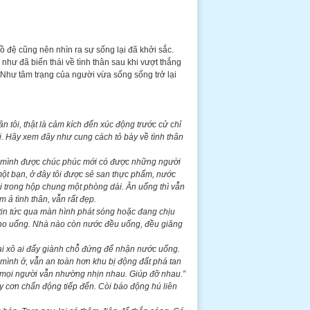
 đệ cũng nên nhìn ra sự sống lại đã khởi sắc.
như đã biến thái về tình thân sau khi vượt thắng
. Như tâm trạng của người vừa sống sống trở lại
ân tôi, thật là cảm kích đến xúc động trước cử chỉ
vị. Hãy xem đây như cung cách tỏ bày về tình thân
ấy mình được chúc phúc mới có được những người
 một bạn, ở đây tôi được sẻ san thực phẩm, nước
i trong hộp chung một phòng dài. Ăn uống thì vẫn
 ả tình thân, vẫn rất đẹp.
 tin tức qua màn hình phát sóng hoặc đang chịu
cho uống. Nhà nào còn nước đều uống, đều giăng
 ai xô ai đẩy giành chỗ đứng để nhận nước uống.
mình ở, vẫn an toàn hơn khu bị động đất phá tan
a mọi người vẫn nhường nhịn nhau. Giúp đỡ nhau.”
ấy cơn chấn động tiếp đến. Còi báo động hú liên