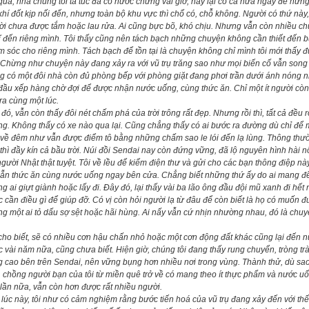
qua, nhà chúng tôi tá túc đã có nước chừng vài giờ, nay lại có cả nửa ngày để hứng
khí đốt kịp nối đến, nhưng toàn bộ khu vực thì chổ có, chỗ không. Người có thứ nà
i chưa được tắm hoặc lau rửa. Ai cũng bực bõ, khó chịu. Nhưng vẫn còn nhiều ch
 đến riêng mình. Tôi thấy cũng nên tách bạch những chuyện không cần thiết đến bứ
 sóc cho riêng mình. Tách bạch để tồn tại là chuyện không chỉ mình tôi mới thấy
 Chừng như chuyện này đang xảy ra với vũ trụ trăng sao như mọi biến cố vẫn song 
 có một đôi nhà còn đủ phòng bếp với phòng giặt đang phơi trần dưới ánh nóng như 
đầu xếp hàng chờ đợi để được nhận nước uống, cùng thức ăn. Chỉ một ít người còn 
ra cùng một lúc.
đó, vẫn còn thấy đôi nét chấm phá của trời trông rất đẹp. Nhưng rồi thì, tất cả đều
g. Không thấy có xe nào qua lại. Cũng chẳng thấy có ai bước ra đường dù chỉ để
 về đêm như vẫn được điểm tô bằng những chấm sao le lói đến lạ lùng. Thông thường
thì đầy kín cả bầu trời. Núi đồi Sendai nay còn đứng vững, đã lộ nguyên hình hài nổi
gười Nhật thật tuyệt. Tôi về lều để kiểm điện thư và gửi cho các bạn thông điệp này
sẵn thức ăn cùng nước uống ngay bên cửa. Chẳng biết những thứ ấy do ai mang đế
g ai giựt giành hoặc lấy đi. Đây đó, lại thấy vài ba lão ông đầu đội mũ xanh đi hế
 cần điều gì để giúp đỡ. Có vị còn hỏi người lạ từ đâu để còn biết là họ có muốn đư
g một ai tỏ dấu sợ sệt hoặc hãi hùng. Ai nấy vẫn cứ nhịn nhường nhau, đó là chuy
cho biết, sẽ có nhiều cơn hậu chấn nhỏ hoặc một cơn động đất khác cũng lại đến 
 vài năm nữa, cũng chưa biết. Hiện giờ, chúng tôi đang thấy rung chuyển, tròng trà
 cao bên trên Sendai, nên vững bụng hơn nhiều nơi trong vùng. Thành thử, dù sao 
 chồng người bạn của tôi từ miền quê trở về có mang theo ít thực phẩm và nước uốn
lần nữa, vẫn còn hơn được rất nhiều người.
lúc này, tôi như có cảm nghiệm rằng bước tiến hoá của vũ trụ đang xảy đến với thế 