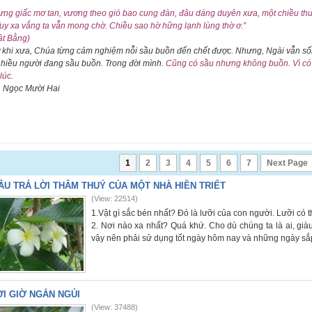
ưng giấc mơ tan,
vương theo gió bao cung đàn,
đâu dáng duyên xưa,
một chiều thu
uy xa vắng ta vẫn mong chờ.
Chiều sao hờ hững lạnh lùng thờ ơ.”
ật Bằng)
 khi xưa, Chúa từng cảm nghiệm nỗi sầu buồn đến chết được. Nhưng, Ngài vẫn số
nhiều người đang sầu buồn. Trong đời mình.
Cũng có sầu nhưng không buồn. Vì có 
lúc.
n Ngọc Mười Hai
1
2
3
4
5
6
7
Next Page
ÂU TRẢ LỜI THÂM THUÝ CỦA MỘT NHÀ HIỀN TRIẾT
(View: 22514)
1.Vật gì sắc bén nhất? Đó là lưỡi của con người. Lưỡi có 
2. Nơi nào xa nhất? Quá khứ. Cho dù chúng ta là ai, già
vậy nên phải sử dụng tốt ngày hôm nay và những ngày sắp
I GIỜ NGẮN NGỦI
(View: 37488)