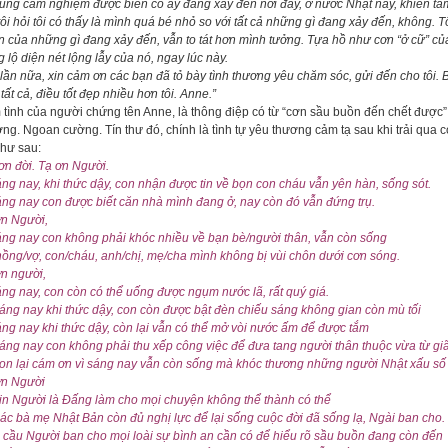
cũng cảm nghiệm được biến cố ấy đang xảy đến nơi đây, ở nước Nhật này, khiến t
 tôi hỏi tôi có thấy là mình quá bé nhỏ so với tất cả những gì đang xảy đến, không. 
 của những gì đang xảy đến, vẫn to tát hơn mình tưởng. Tựa hồ như cơn “ở cữ” của t
 lộ diện nét lộng lẫy của nó, ngay lúc này.
lần nữa, xin cảm ơn các bạn đã tỏ bày tình thương yêu chăm sóc, gửi đến cho tôi. B
tất cả, điều tốt đẹp nhiều hơn tôi. Anne.”
tình của người chứng tên Anne, là thông điệp có từ “cơn sầu buồn đến chết được” 
ng. Ngoan cường. Tín thư đó, chính là tình tự yêu thương cảm tạ sau khi trải qu
như sau:
ơn đời. Tạ ơn Người.
áng nay, khi thức dậy, con nhận được tin về bọn con cháu vẫn yên hàn, sống sót.
áng nay con được biết căn nhà mình đang ở, nay còn đó vẫn đứng trụ.
ơn Người,
áng nay con không phải khóc nhiều về bạn bè/người thân, vẫn còn sống
hồng/vợ, con/cháu, anh/chị, mẹ/cha mình không bị vùi chôn dưới cơn sóng.
n người,
áng nay, con còn có thể uống được ngụm nước lã, rất quý giá.
áng nay khi thức dậy, con còn được bật đèn chiếu sáng không gian còn mù tối
áng nay khi thức dậy, còn lại vẫn có thể mở vòi nước ấm để được tắm
áng nay con không phải thu xếp công việc để đưa tang người thân thuộc vừa từ gi
con lại cám ơn vì sáng nay vẫn còn sống mà khóc thương những người Nhật xấu số
ơn Người
in Người là Đấng làm cho mọi chuyện không thể thành có thể
ác bà mẹ Nhật Bản còn đủ nghị lực để lại sống cuộc đời đã sống lạ, Ngài ban cho.
 cầu Người ban cho mọi loài sự bình an cần có để hiểu rõ sầu buồn đang còn đến