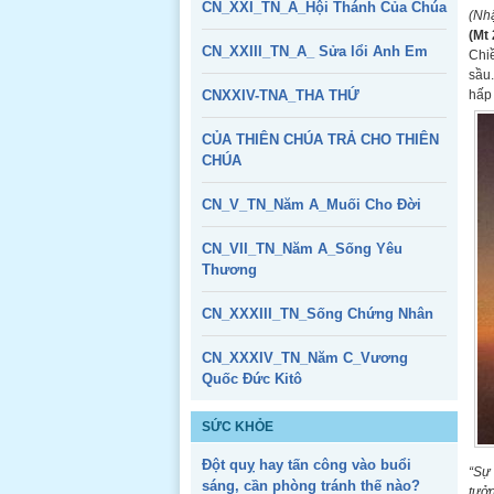
CN_XXI_TN_A_Hội Thánh Của Chúa
(Nh
(Mt 
CN_XXIII_TN_A_ Sửa lổi Anh Em
Chiề
sầu.
CNXXIV-TNA_THA THỨ
hấp 
CỦA THIÊN CHÚA TRẢ CHO THIÊN
CHÚA
CN_V_TN_Năm A_Muối Cho Đời
CN_VII_TN_Năm A_Sống Yêu
Thương
CN_XXXIII_TN_Sống Chứng Nhân
CN_XXXIV_TN_Năm C_Vương
Quốc Đức Kitô
SỨC KHỎE
Đột quỵ hay tấn công vào buổi
“Sự 
sáng, cần phòng tránh thế nào?
tưởn