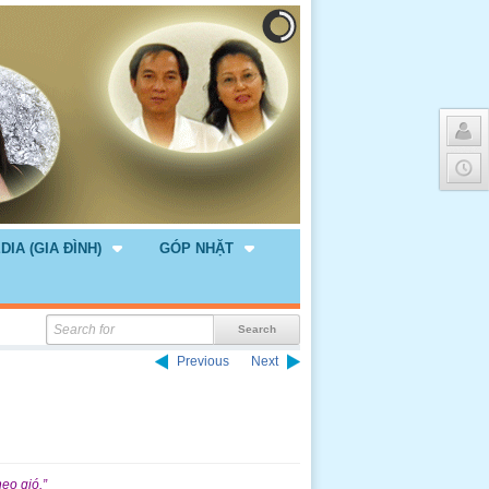
DIA (GIA ĐÌNH)
GÓP NHẶT
Previous
Next
eo gió.”