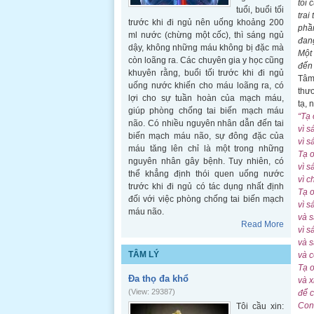
tôi 
tuổi, buổi tối
trai
trước khi đi ngủ nên uống khoảng 200
phần
ml nước (chừng một cốc), thì sáng ngủ
đang
dậy, không những máu không bị đặc mà
Một 
còn loãng ra. Các chuyên gia y học cũng
đến 
khuyên rằng, buổi tối trước khi đi ngủ
Tâm 
uống nước khiến cho máu loãng ra, có
thươ
lợi cho sự tuần hoàn của mạch máu,
tạ, 
giúp phòng chống tai biến mạch máu
“Tạ 
não. Có nhiều nguyên nhân dẫn đến tai
vì s
biến mạch máu não, sự đông đặc của
vì s
máu tăng lên chỉ là một trong những
Tạ 
nguyên nhân gây bệnh. Tuy nhiên, có
vì s
thể khẳng định thói quen uống nước
vì c
trước khi đi ngủ có tác dụng nhất định
Tạ ơ
đối với việc phòng chống tai biến mạch
vì s
máu não.
và s
Read More
vì s
và s
TÂM LÝ
và 
Tạ 
Đa thọ đa khổ
và x
(View: 29387)
để c
Con
Tôi cầu xin: