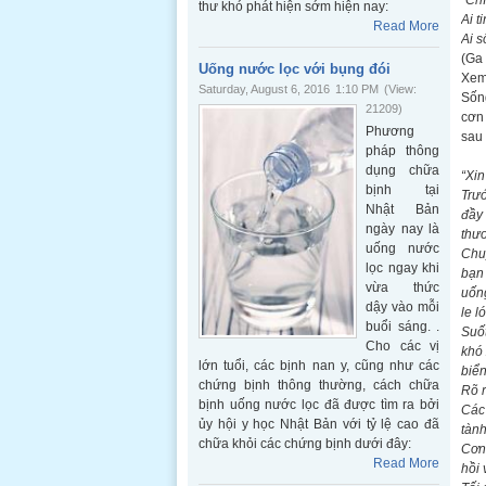
“Chí
thư khó phát hiện sớm hiện nay:
Ai t
Read More
Ai s
(Ga 
Uống nước lọc với bụng đói
Xem 
Saturday, August 6, 2016
1:10 PM
(View:
Sống
21209)
cơn 
Phương
sau 
pháp thông
dụng chữa
“Xin
bịnh tại
Trướ
Nhật Bản
đầy 
ngày nay là
thươ
uống nước
Chu
lọc ngay khi
bạn 
vừa thức
uống
dậy vào mỗi
le l
buổi sáng. .
Suốt
Cho các vị
khó
lớn tuổi, các bịnh nan y, cũng như các
biể
chứng bịnh thông thường, cách chữa
Rõ r
bịnh uống nước lọc đã được tìm ra bởi
Các 
ủy hội y học Nhật Bản với tỷ lệ cao đã
tành
chữa khỏi các chứng bịnh dưới đây:
Cơn 
Read More
hồi 