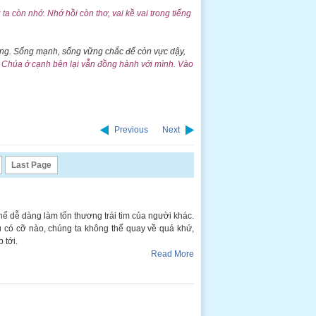
 ta còn nhớ.
Nhớ hồi còn thơ,
vai kề vai trong tiếng
ng. Sống mạnh, sống vững chắc để còn vực dậy,
Chúa ở cạnh bên lại vẫn đồng hành với mình. Vào
Previous
Next
Last Page
thể dễ dàng làm tổn thương trái tim của người khác.
u có cỡ nào, chúng ta không thể quay về quá khứ,
 tới.
Read More