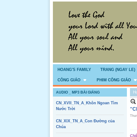
HOANG'S FAMILY
TRANG (NGAY LE)
CÔNG GIÁO
PHIM CÔNG GIÁO
H
AUDIO _ MP3 BÀI GIẢNG
CN_XVII_TN_A_Khôn Ngoan Tìm
Nước Trời
“Ch
Thur
CN_XIX_TN_A_Con Đường của
Chúa
Chiề