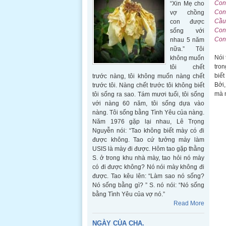
Con
“Xin Mẹ cho
Con 
vợ chồng
Cầu 
con được
Con 
sống với
Con
nhau 5 năm
nữa.” Tôi
Nói 
không muốn
tron
tôi chết
biết
trước nàng, tôi không muốn nàng chết
Bởi,
trước tôi. Nàng chết trước tôi không biết
mà n
tôi sống ra sao. Tám mươi tuổi, tôi sống
với nàng 60 năm, tôi sống dựa vào
nàng. Tôi sống bằng Tình Yêu của nàng.
Năm 1976 gặp lại nhau, Lê Trọng
Nguyễn nói: “Tao không biết mày có đi
được không. Tao cứ tưởng mày làm
USIS là mày đi được. Hôm tao gặp thằng
S. ở trong khu nhà mày, tao hỏi nó mày
có đi được không? Nó nói mày không đi
được. Tao kêu lên: “Làm sao nó sống?
Nó sống bằng gì? ” S. nó nói: “Nó sống
bằng Tình Yêu của vợ nó.”
Read More
NGÀY CỦA CHA.