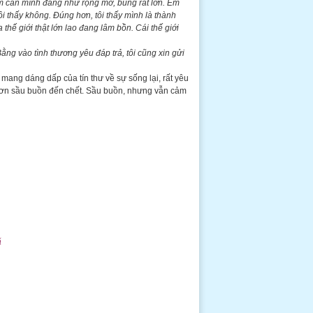
âm can mình đang như rộng mở, bung rất lớn. Em
Tôi thấy không. Đúng hơn, tôi thấy mình là thành
hế giới thật lớn lao đang lâm bồn. Cái thế giới
ằng vào tình thương yêu đáp trả, tôi cũng xin gửi
mang dáng dấp của tín thư về sự sống lại, rất yêu
a cơn sầu buồn đến chết. Sầu buồn, nhưng vẫn cảm
ã