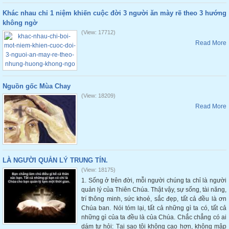
Khác nhau chỉ 1 niệm khiến cuộc đời 3 người ăn mày rẽ theo 3 hướng
không ngờ
(View: 17712)
Read More
Nguồn gốc Mùa Chay
(View: 18209)
Read More
LÀ NGƯỜI QUẢN LÝ TRUNG TÍN.
(View: 18175)
1. Sống ở trên đời, mỗi người chúng ta chỉ là người
quản lý của Thiên Chúa. Thật vậy, sự sống, tài năng,
trí thông minh, sức khoẻ, sắc đẹp, tất cả đều là ơn
Chúa ban. Nói tóm lại, tất cả những gì ta có, tất cả
những gì của ta đều là của Chúa. Chắc chẳng có ai
dám tự hỏi: Tại sao tôi không cao hơn, không mập