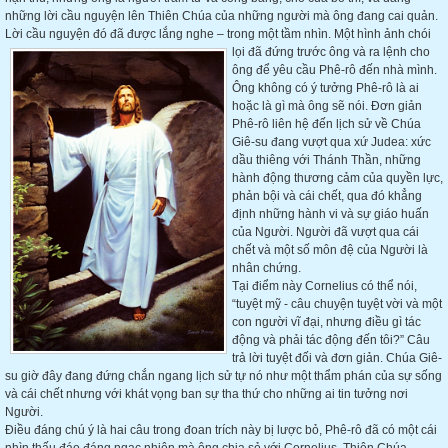
những lời cầu nguyện lên Thiên Chúa của những người mà ông đang cai quản.
Lời cầu nguyện đó đã được lắng nghe – trong một tầm
nhìn. Một hình ảnh chói
lọi đã đứng trước ông và ra lệnh cho
ông để yêu cầu Phê-rô đến nhà mình.
Ông không có ý tưởng Phê-rô là ai
hoặc là gì mà ông sẽ nói. Đơn giản
Phê-rô liên hệ đến lịch sử về Chúa
Giê-su đang vượt qua xứ Judea: xức
dầu thiêng với Thánh Thần, những
hành động thương cảm của quyền lực,
phản bội và cái chết, qua đó khẳng
định những hành vi và sự giáo huấn
của Người. Người đã vượt qua cái
chết và một số môn đệ của Người là
nhân chứng.
Tại điểm này Cornelius có thể nói,
“tuyệt mỹ - câu chuyện tuyệt vời và một
con người vĩ đại, nhưng điều gì tác
động và phải tác động đến tôi?” Câu
trả lời tuyệt đối và đơn giản. Chúa Giê-
su giờ đây đang đứng chắn ngang lịch sử tự nó như một thẩm phán của sự sống
và cái chết nhưng với khát vọng ban sự tha thứ cho những ai tin tưởng nơi
Người.
Điều đáng chú ý là hai câu trong đoan trích này bị lược bỏ, Phê-rô đã có một cái