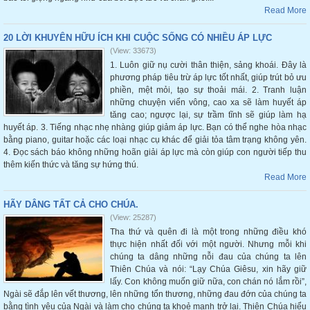
Read More
20 LỜI KHUYÊN HỮU ÍCH KHI CUỘC SỐNG CÓ NHIỀU ÁP LỰC
(View: 33673)
1. Luôn giữ nụ cười thân thiện, sảng khoái. Đây là
phương pháp tiêu trừ áp lực tốt nhất, giúp trút bỏ ưu
phiền, mệt mỏi, tạo sự thoải mái. 2. Tranh luận
những chuyện viển vông, cao xa sẽ làm huyết áp
tăng cao; ngược lại, sự trầm tĩnh sẽ giúp làm hạ
huyết áp. 3. Tiếng nhạc nhẹ nhàng giúp giảm áp lực. Bạn có thể nghe hòa nhạc
bằng piano, guitar hoặc các loại nhạc cụ khác để giải tỏa tâm trạng không yên.
4. Đọc sách báo không những hoãn giải áp lực mà còn giúp con người tiếp thu
thêm kiến thức và tăng sự hứng thú.
Read More
HÃY DÂNG TẤT CẢ CHO CHÚA.
(View: 25287)
Tha thứ và quên đi là một trong những điều khó
thực hiện nhất đối với một người. Nhưng mỗi khi
chúng ta dâng những nỗi đau của chúng ta lên
Thiên Chúa và nói: “Lạy Chúa Giêsu, xin hãy giữ
lấy. Con không muốn giữ nữa, con chán nó lắm rồi”,
Ngài sẽ đắp lên vết thương, lên những tổn thương, những đau đớn của chúng ta
bằng tình yêu của Ngài và làm cho chúng ta khoẻ mạnh trở lại. Thiên Chúa hiểu