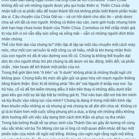
nhìn thấu đáo đáng ngạc nhiên mà ông chia sẻ với Cornelius. Thiên Chúa
không đối xử với những người được yêu quí hoặc thiên vị. Thiên Chúa chấp
nhận bất cứ ai phấn đấu để hoàn thành tốt mà không phân biệt thành phần hoặc
đia vị. Câu chuyện của Chúa Giê-su – và cơ hội dành cho đức tin – phải được
chia sẻ với tất cả mọi người. Không cò thêm rào cản, ranh giới hoặc nhưng hình
ảnh hạn hẹp chưa hoàn thành của Thiên Chúa. Cornelius có thể chấp nhận giá
trị này bởi vì nó vẫn đầy sức sống và sống mãi – vẫn có những người đích thân
nhân chứng.
Thế còn thời đại của chúng ta? Việc lặp đi lặp lại một câu chuyện một cách máy
móc, như một con vẹt luôn là một công cụ vô hiệu, nhất là khi trong nhận thức
của con người nó đã đi vào đường xưa lối cũ. Chúng ta không thể truyền đạt
đức tin cho người khác trừ phi chúng ta đã được nó tác động, biến đổi; và phấn
chấn , hân hoan để trở thành một phần của nó.
Trong thế giới tâm linh “ở trên” và “ở dưới” không phải là những thuật ngữ chỉ
không gian. Chúng biểu thị mức độ gần gũi và giao hòa với mạch nguồn thiêng
liêng thánh thiện. Đức Ki-tô không phải “lên đó” mà Người ở khắp mọi nơi. Sự
hô hào, cổ vũ để tìm kiếm nhưng điều ở bên trên thay vì những điều dưới trần
gian kêu gọi một sự tái lập trật tự những giá trị. Thứ nào bạn đặt nơi trái tim mình
và tùy thuộc vào năng lực của mình? Chúng ta đang ở trong một tiến trình rập
theo khuôn mẫu những ai và nhưng gì mà chúng ta sẽ đời đời chia sẻ. Không có
gì là bi thảm hơn một cuộc sống phung phí a dua, a tòng với những điều không
định hướng đối với việc xây dựng tính cách tinh thần và phục vụ tha nhân.
Trong bài tường thuật về sự phục sinh của Thánh Gio-an gây ấn tương vô cùng
sâu sắc khác với ba Tin Mừng còn lại vì ông có một quan điểm khác để tao một
phiên bản của mình về ngôi mộ trống. Không còn nghi ngờ rằng ngôi mộ trống