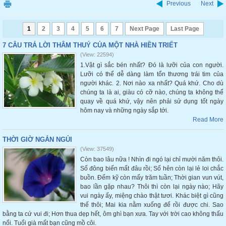
Previous
Next
1
2
3
4
5
6
7
Next Page
Last Page
7 CÂU TRẢ LỜI THÂM THUÝ CỦA MỘT NHÀ HIỀN TRIẾT
(View: 22594)
1.Vật gì sắc bén nhất? Đó là lưỡi của con người.
Lưỡi có thể dễ dàng làm tổn thương trái tim của
người khác. 2. Nơi nào xa nhất? Quá khứ. Cho dù
chúng ta là ai, giàu có cỡ nào, chúng ta không thể
quay về quá khứ, vậy nên phải sử dụng tốt ngày
hôm nay và những ngày sắp tới.
Read More
THỜI GIỜ NGẮN NGỦI
(View: 37549)
Còn bao lâu nữa ! Nhìn đi ngó lại chỉ mười năm thôi.
Số đông biến mất đâu rồi; Số hên còn lại lẻ loi chắc
buồn. Đếm kỹ còn mấy trăm tuần; Thời gian vun vút,
bao lần gặp nhau? Thôi thì còn lại ngày nào; Hãy
vui ngày ấy, miệng chào thật tươi. Khác biệt gì cũng
thế thôi; Mai kia nằm xuống để rồi được chi. Sao
bằng ta cứ vui đi; Hơn thua dẹp hết, ôm ghì bạn xưa. Tay với trời cao không thấu
nổi. Tuổi già mất bạn cũng mồ côi.