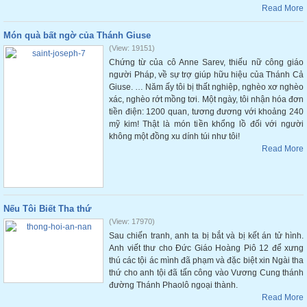
Read More
Món quà bất ngờ của Thánh Giuse
(View: 19151)
Chứng từ của cô Anne Sarev, thiếu nữ công giáo
người Pháp, về sự trợ giúp hữu hiệu của Thánh Cả
Giuse. … Năm ấy tôi bị thất nghiệp, nghèo xơ nghèo
xác, nghèo rớt mồng tơi. Một ngày, tôi nhận hóa đơn
tiền điện: 1200 quan, tương đương với khoảng 240
mỹ kim! Thật là món tiền khổng lồ đối với người
không một đồng xu dính túi như tôi!
Read More
Nếu Tôi Biết Tha thứ
(View: 17970)
Sau chiến tranh, anh ta bị bắt và bị kết án tử hình.
Anh viết thư cho Đức Giáo Hoàng Piô 12 để xưng
thú các tội ác mình đã phạm và đặc biệt xin Ngài tha
thứ cho anh tội đã tấn công vào Vương Cung thánh
đường Thánh Phaolô ngoại thành.
Read More