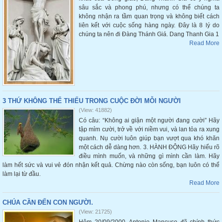
sâu sắc và phong phú, nhưng có thể chúng ta
không nhận ra tầm quan trọng và không biết cách
liên kết với cuộc sống hàng ngày. Đây là 8 lý do
chúng ta nên đi Đàng Thánh Giá. Dang Thanh Gia 1
Read More
3 THỨ KHÔNG THỂ THIẾU TRONG CUỘC ĐỜI MỖI NGƯỜI
(View: 41882)
Có câu: “Không ai giận một người đang cười” Hãy
tập mỉm cười, trở về với niềm vui, và lan tỏa ra xung
quanh. Nụ cười luôn giúp bạn vượt qua khó khăn
một cách dễ dàng hơn. 3. HÀNH ĐỘNG Hãy hiểu rõ
điều mình muốn, và những gì mình cần làm. Hãy
làm hết sức và vui vẻ đón nhận kết quả. Chừng nào còn sống, bạn luôn có thể
làm lại từ đầu.
Read More
CHÚA CẦN ĐẾN CON NGƯỜI.
(View: 21725)