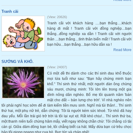
Tranh cãi
(View: 20626)
Tranh cãi với khách hàng .....bạn thắng.....khách
hàng đi mất ! Tranh cãi với đồng nghiệp....bạn
thắng...đồng nghiệp xa dần ! Tranh cãi với người
thân ....bạn thắng....tình thân biến mất ! Tranh cãi với
bạn hữu....bạn thắng....bạn hữu dần xa !
Read More
SƯỚNG VÀ KHỔ.
(View: 24007)
Có một đề thi dành cho các thí sinh đau khổ thuộc
mọi lứa tuổi như sau: "Bạn hãy chứng minh bạn
khổ." Thí sinh thứ nhất, một người đàn ông chừng
sáu mươi, chứng minh: Tôi lớn lên trong một gia
đình nông dân nghèo. Bố mẹ tôi quanh năm 'bán
mặt cho đất – bán lưng cho trời'. Vì nhà nghèo nên
tôi phải nghỉ học sớm để đi làm kiếm tiền mưu sinh. Nghĩ mà tủi thân!... Thí sinh
thứ hai, một phụ nữ trẻ, dẫn chứng: Tôi là người kém sức khoẻ. Từ nhỏ đã hay
đau yếu. Mỗi lần trái gió trở trời là tôi lại xụt xịt. Rất khó chịu!... Thí sinh thứ ba,
một thanh niên tuổi chừng hăm mấy, viết ngay không chần chừ: Tôi chẳng có tài
cán gì. Giữa đám đông bạn bè, tôi chẳng biết ca hát. Mấy đứa bạn cứ trêu chọc
bảo tôi giọng ngang như cua bò. Bực tức và chán ghê!...