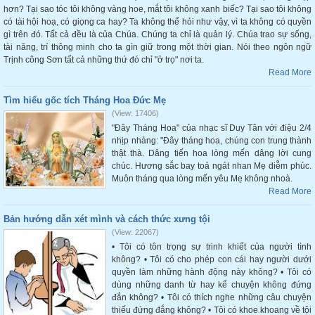
hơn? Tại sao tóc tôi không vàng hoe, mắt tôi không xanh biếc? Tại sao tôi không
có tài hội hoạ, có giọng ca hay? Ta không thể hỏi như vậy, vì ta không có quyền
gì trên đó. Tất cả đều là của Chúa. Chúng ta chỉ là quản lý. Chúa trao sự sống,
tài năng, trí thông minh cho ta gìn giữ trong một thời gian. Nói theo ngôn ngữ
Trịnh công Sơn tất cả những thứ đó chỉ "ở trọ" nơi ta.
Read More
Tìm hiểu gốc tích Tháng Hoa Đức Mẹ
(View: 17406)
"Đây Tháng Hoa" của nhạc sĩ Duy Tân với điệu 2/4
nhịp nhàng: "Đây tháng hoa, chúng con trung thành
thật thà. Dâng tiến hoa lòng mến dâng lời cung
chúc. Hương sắc bay toả ngát nhan Mẹ diễm phúc.
Muôn tháng qua lòng mến yêu Mẹ không nhoà.
Read More
Bản hướng dẫn xét mình và cách thức xưng tội
(View: 22067)
• Tôi có tôn trọng sự trinh khiết của người tình
không? • Tôi có cho phép con cái hay người dưới
quyền làm những hành động này không? • Tôi có
dùng những danh từ hay kể chuyện không đứng
đắn không? • Tôi có thích nghe những câu chuyện
thiếu đứng đắng không? • Tôi có khoe khoang về tội