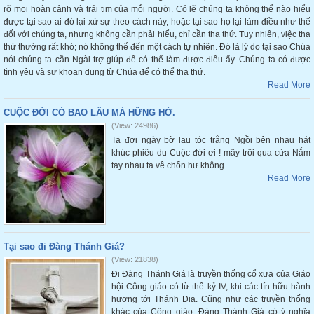
rõ mọi hoàn cảnh và trái tim của mỗi người. Có lẽ chúng ta không thể nào hiểu
được tại sao ai đó lại xử sự theo cách này, hoặc tại sao họ lại làm điều như thế
đối với chúng ta, nhưng không cần phải hiểu, chỉ cần tha thứ. Tuy nhiên, việc tha
thứ thường rất khó; nó không thể đến một cách tự nhiên. Đó là lý do tại sao Chúa
nói chúng ta cần Ngài trợ giúp để có thể làm được điều ấy. Chúng ta có được
tình yêu và sự khoan dung từ Chúa để có thể tha thứ.
Read More
CUỘC ĐỜI CÓ BAO LÂU MÀ HỮNG HỜ.
(View: 24986)
Ta đợi ngày bờ lau tóc trắng Ngồi bên nhau hát
khúc phiêu du Cuộc đời ơi ! mây trôi qua cửa Nắm
tay nhau ta về chốn hư không.....
Read More
Tại sao đi Đàng Thánh Giá?
(View: 21838)
Đi Đàng Thánh Giá là truyền thống cổ xưa của Giáo
hội Công giáo có từ thế kỷ IV, khi các tín hữu hành
hương tới Thánh Địa. Cũng như các truyền thống
khác của Công giáo, Đàng Thánh Giá có ý nghĩa