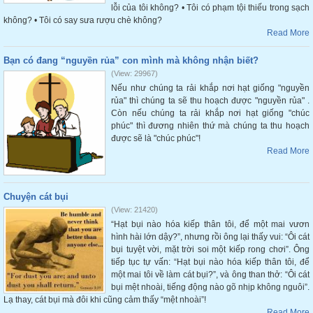
lỗi của tôi không? • Tôi có phạm tội thiếu trong sạch
không? • Tôi có say sưa rượu chè không?
Read More
Bạn có đang “nguyền rủa” con mình mà không nhận biết?
(View: 29967)
Nếu như chúng ta rải khắp nơi hạt giống "nguyền
rủa" thì chúng ta sẽ thu hoạch được "nguyền rủa" .
Còn nếu chúng ta rải khắp nơi hạt giống "chúc
phúc" thì đương nhiên thứ mà chúng ta thu hoạch
được sẽ là "chúc phúc"!
Read More
Chuyện cát bụi
(View: 21420)
“Hạt bụi nào hóa kiếp thân tôi, để một mai vươn
hình hài lớn dậy?”, nhưng rồi ông lại thấy vui: “Ôi cát
bụi tuyệt vời, mặt trời soi một kiếp rong chơi”. Ông
tiếp tục tự vấn: “Hạt bụi nào hóa kiếp thân tôi, để
một mai tôi về làm cát bụi?”, và ông than thở: “Ôi cát
bụi mệt nhoài, tiếng động nào gõ nhịp không nguôi”.
Lạ thay, cát bụi mà đôi khi cũng cảm thấy “mệt nhoài”!
Read More