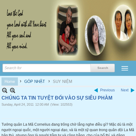
›
›
Home
GÓP NHẶT
SUY NIỆM
Previous
Next
CHÚNG TA TIN TUYỆT ĐỐI VÀO SỰ SIÊU PHÀM
Sunday, April 24, 2011
12:00 AM
(View: 102553)
Tướng quân La Mã Cornelius đang trông chờ lắng nghe điều gì? Mặc dù là một
người ngoại quốc, một người ngoại đạo, và là một sỹ quan trong quân đội La Mã
hận thù, nhưng ông là người trầm tư và công bằng, cho của bố thí, và dâng