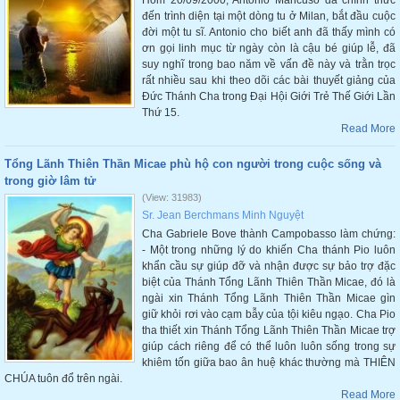
Hôm 20/09/2000, Antonio Mancuso đã chính thức
đến trình diện tại một dòng tu ở Milan, bắt đầu cuộc
đời một tu sĩ. Antonio cho biết anh đã thấy mình có
ơn gọi linh mục từ ngày còn là cậu bé giúp lễ, đã
suy nghĩ trong bao năm về vấn đề này và trằn trọc
rất nhiều sau khi theo dõi các bài thuyết giảng của
Đức Thánh Cha trong Đại Hội Giới Trẻ Thế Giới Lần
Thứ 15.
Read More
Tổng Lãnh Thiên Thần Micae phù hộ con người trong cuộc sống và
trong giờ lâm tử
(View: 31983)
Sr. Jean Berchmans Minh Nguyệt
Cha Gabriele Bove thành Campobasso làm chứng:
- Một trong những lý do khiến Cha thánh Pio luôn
khẩn cầu sự giúp đỡ và nhận được sự bảo trợ đặc
biệt của Thánh Tổng Lãnh Thiên Thần Micae, đó là
ngài xin Thánh Tổng Lãnh Thiên Thần Micae gìn
giữ khỏi rơi vào cạm bẫy của tội kiêu ngạo. Cha Pio
tha thiết xin Thánh Tổng Lãnh Thiên Thần Micae trợ
giúp cách riêng để có thể luôn luôn sống trong sự
khiêm tốn giữa bao ân huệ khác thường mà THIÊN
CHÚA tuôn đổ trên ngài.
Read More