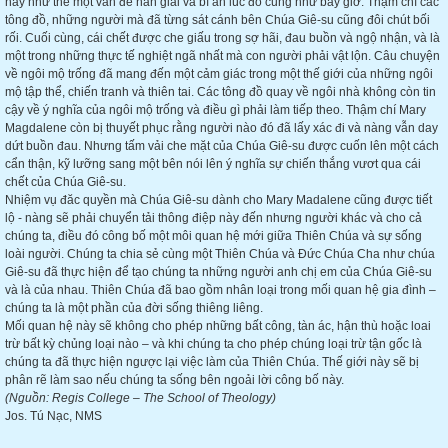
này như thể một vấn đề nan giải và bí ẩn lúc đó cũng như bây giờ. Thậm chí các
tông đồ, những người mà đã từng sát cánh bên Chúa Giê-su cũng đôi chút bối
rối. Cuối cùng, cái chết được che giấu trong sợ hãi, đau buồn và ngộ nhận, và là
một trong những thực tế nghiệt ngã nhất mà con người phải vật lộn. Câu chuyện
về ngôi mộ trống đã mang đến một cảm giác trong một thế giới của những ngôi
mộ tập thể, chiến tranh và thiên tai. Các tông đồ quay về ngôi nhà không còn tin
cậy về ý nghĩa của ngôi mộ trống và điều gì phải làm tiếp theo. Thậm chí Mary
Magdalene còn bị thuyết phục rằng người nào đó đã lấy xác đi và nàng vẫn day
dứt buồn đau. Nhưng tấm vải che mặt của Chúa Giê-su được cuốn lên một cách
cẩn thận, kỹ lưỡng sang một bên nói lên ý nghĩa sự chiến thắng vươt qua cái
chết của Chúa Giê-su.
Nhiệm vụ đăc quyền mà Chúa Giê-su dành cho Mary Madalene cũng được tiết
lộ - nàng sẽ phải chuyển tải thông điệp này đến nhưng người khác và cho cả
chúng ta, điều đó công bố một môi quan hệ mới giữa Thiên Chúa và sự sống
loài người. Chúng ta chia sẻ cùng một Thiên Chúa và Đức Chúa Cha như chúa
Giê-su đã thực hiện để tạo chúng ta những người anh chị em của Chúa Giê-su
và là của nhau. Thiên Chúa đã bao gồm nhân loại trong mối quan hệ gia đình –
chúng ta là một phần của đời sống thiêng liêng.
Mối quan hệ này sẽ không cho phép những bất công, tàn ác, hận thù hoặc loai
trừ bất kỳ chủng loại nào – và khi chúng ta cho phép chúng loại trừ tận gốc là
chúng ta đã thực hiện ngược lại việc làm của Thiên Chúa. Thế giới này sẽ bị
phân rẽ làm sao nếu chúng ta sống bên ngoải lời công bố này.
(Nguồn: Regis College – The School of Theology)
Jos. Tú Nạc, NMS