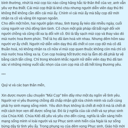
bình thường, nhứt là mùi cọp lúc nào cũng hăng hắc từ thân thể của vợ, anh vẫn
yêu vợ tha thiết. Cái mùi cọp thật là khó chịu nhưng người diễn viên dạy thú thì
không thể không cần đến cái mùi ấy. Chính vì cái mùi ấy mà bầy cọp dữ mới
nhận ra cô và vâng lời ngoan ngoãn.
Cho đến một hôm, hai người giận nhau, tình trạng ấy kéo dài nhiều ngày, cuối
cùng người vợ chủ động làm lành. Cô chọn một giải pháp rất bất ngờ đối với
người chồng và cũng rất xa lạ đối với cô. Đó là tẩy sạch mùi cọp và thay vào đó
mùi nước hoa thơm phức. Thế là họ đã làm hoà với nhau. Nhưng đêm hôm sau
người vợ ấy chết. Người nữ diễn viên dạy thú đã chết vì con cọp dữ mà cô đã
thuần hoá, nó không nhận ra cô nữa vì mùi cọp quen thuộc không còn mà chỉ có
mùi nước hoa hồng xa lạ. Con cọp hoảng hốt trước mùi lạ lẫm đó đã phải tự vệ
bằng cách tấn công. Chỉ trong khoảnh khắc người nữ diễn viên dạy thú đã tan
xác vì những móng vuốt sắc nhọn của con cọp mà cô đã hết lòng thương yêu.
***
Quý vị và các bạn thân mến,
Xin được mượn câu chuyện "Mùi Cọp" trên đây như một dụ ngôn về tình yêu.
Người vợ vì yêu thương chồng đã chấp nhận gột rửa chính mình và cuối cùng
phải hy sinh mạng sống mình. Yêu đích thực không là chết đi một ít mà là chết đi
một cách trọn vẹn để được sống lại. Đó là ý nghĩa của cái chết và sự phục sinh
của Chúa Kitô. Chúa Kitô đã yêu và yêu cho đến cùng, nghĩa là sẵn sàng hiến
mạng sống mình vì loài người và sự Phục sinh vinh hiển của Ngài là sự sống
bừng dậy từ tình yêu ấy. Trong phụng vụ của đêm vọng Phục sinh, Giáo hội mời