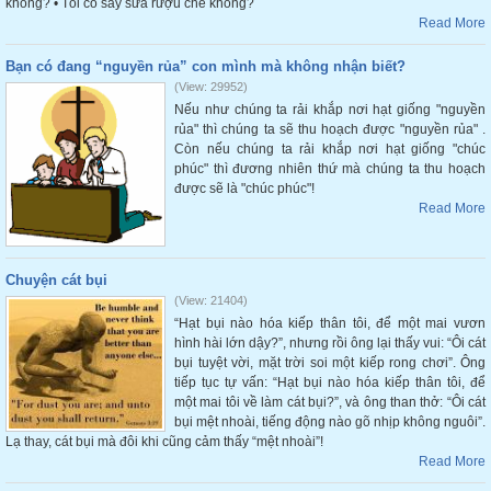
không? • Tôi có say sưa rượu chè không?
Read More
Bạn có đang “nguyền rủa” con mình mà không nhận biết?
(View: 29952)
Nếu như chúng ta rải khắp nơi hạt giống "nguyền
rủa" thì chúng ta sẽ thu hoạch được "nguyền rủa" .
Còn nếu chúng ta rải khắp nơi hạt giống "chúc
phúc" thì đương nhiên thứ mà chúng ta thu hoạch
được sẽ là "chúc phúc"!
Read More
Chuyện cát bụi
(View: 21404)
“Hạt bụi nào hóa kiếp thân tôi, để một mai vươn
hình hài lớn dậy?”, nhưng rồi ông lại thấy vui: “Ôi cát
bụi tuyệt vời, mặt trời soi một kiếp rong chơi”. Ông
tiếp tục tự vấn: “Hạt bụi nào hóa kiếp thân tôi, để
một mai tôi về làm cát bụi?”, và ông than thở: “Ôi cát
bụi mệt nhoài, tiếng động nào gõ nhịp không nguôi”.
Lạ thay, cát bụi mà đôi khi cũng cảm thấy “mệt nhoài”!
Read More