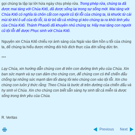
gọi chúng ta lập lại lời hứa ngày chịu phép rửa.
Trong phép rửa, chúng ta đã
được mai táng với Chúa Kitô, đã được sống lại trong sự sống mới. Mai táng với
Chúa Kitô có nghĩa là chôn cất con người cũ tội lỗi của chúng ta, là khước từ cái
mùi tử khí ô uế của tội lỗi, là từ bỏ tất cả những gì kéo chúng ta ra khỏi tình yêu
của Chúa Kitô. Thánh Phaolô đã khuyên nhủ chúng ta: Hãy mai táng con người
cũ tội lỗi để được Phục sinh với Chúa Kitô.
Nguyện xin Chúa Kitô chiếu rọi ánh sáng của Ngài vào tâm hồn u tối của chúng
ta, để chúng ta hiểu được những đòi hỏi đích thực của đời sống đức tin.
***
Lạy Chúa, xin hướng dẫn chúng con đi trên con đường tình yêu của Chúa. Xin
ban sức mạnh và sự can đảm cho chúng con, để chúng con có thể chiến đấu
chống lại những sức mạnh tăm tối đang lôi kéo chúng con vào tội lỗi. Xin cho
chúng con luôn ý thức rằng: Theo Chúa là bước đi trên đường của chiến đấu và
hy sinh vì Chúa. Xin cho chúng con biết sẵn sàng hy sinh tất cả miễn là được
sống trong tình yêu của Chúa.
R. Veritas
Previous
Next