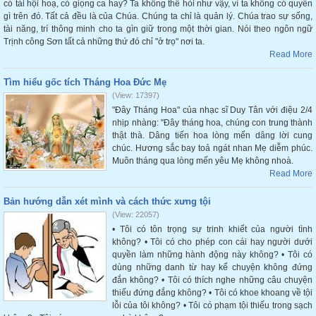
có tài hội hoạ, có giọng ca hay? Ta không thể hỏi như vậy, vì ta không có quyền
gì trên đó. Tất cả đều là của Chúa. Chúng ta chỉ là quản lý. Chúa trao sự sống,
tài năng, trí thông minh cho ta gìn giữ trong một thời gian. Nói theo ngôn ngữ
Trịnh công Sơn tất cả những thứ đó chỉ "ở trọ" nơi ta.
Read More
Tìm hiểu gốc tích Tháng Hoa Đức Mẹ
(View: 17397)
"Đây Tháng Hoa" của nhạc sĩ Duy Tân với điệu 2/4
nhịp nhàng: "Đây tháng hoa, chúng con trung thành
thật thà. Dâng tiến hoa lòng mến dâng lời cung
chúc. Hương sắc bay toả ngát nhan Mẹ diễm phúc.
Muôn tháng qua lòng mến yêu Mẹ không nhoà.
Read More
Bản hướng dẫn xét mình và cách thức xưng tội
(View: 22057)
• Tôi có tôn trọng sự trinh khiết của người tình
không? • Tôi có cho phép con cái hay người dưới
quyền làm những hành động này không? • Tôi có
dùng những danh từ hay kể chuyện không đứng
đắn không? • Tôi có thích nghe những câu chuyện
thiếu đứng đắng không? • Tôi có khoe khoang về tội
lỗi của tôi không? • Tôi có phạm tội thiếu trong sạch