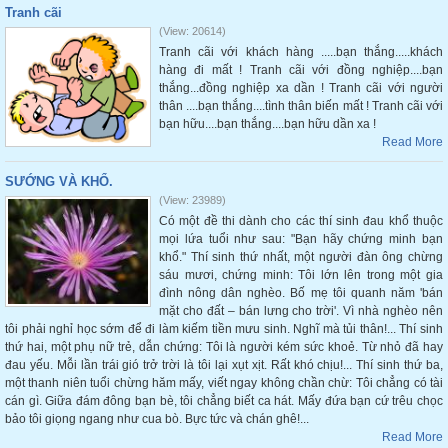
Tranh cãi
(View: 20614)
Tranh cãi với khách hàng .....bạn thắng.....khách
hàng đi mất ! Tranh cãi với đồng nghiệp....bạn
thắng...đồng nghiệp xa dần ! Tranh cãi với người
thân ....bạn thắng....tình thân biến mất ! Tranh cãi với
bạn hữu....bạn thắng....bạn hữu dần xa !
Read More
SƯỚNG VÀ KHỔ.
(View: 23989)
Có một đề thi dành cho các thí sinh đau khổ thuộc
mọi lứa tuổi như sau: "Bạn hãy chứng minh bạn
khổ." Thí sinh thứ nhất, một người đàn ông chừng
sáu mươi, chứng minh: Tôi lớn lên trong một gia
đình nông dân nghèo. Bố mẹ tôi quanh năm 'bán
mặt cho đất – bán lưng cho trời'. Vì nhà nghèo nên
tôi phải nghỉ học sớm để đi làm kiếm tiền mưu sinh. Nghĩ mà tủi thân!... Thí sinh
thứ hai, một phụ nữ trẻ, dẫn chứng: Tôi là người kém sức khoẻ. Từ nhỏ đã hay
đau yếu. Mỗi lần trái gió trở trời là tôi lại xụt xịt. Rất khó chịu!... Thí sinh thứ ba,
một thanh niên tuổi chừng hăm mấy, viết ngay không chần chừ: Tôi chẳng có tài
cán gì. Giữa đám đông bạn bè, tôi chẳng biết ca hát. Mấy đứa bạn cứ trêu chọc
bảo tôi giọng ngang như cua bò. Bực tức và chán ghê!...
Read More