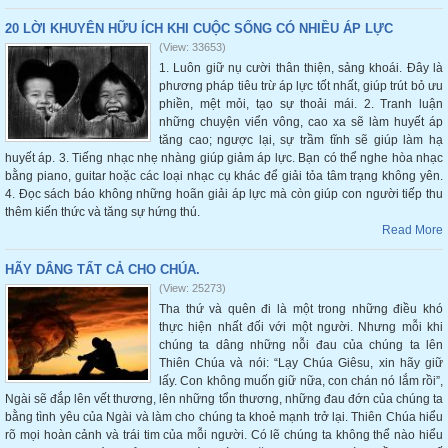
20 LỜI KHUYÊN HỮU ÍCH KHI CUỘC SỐNG CÓ NHIỀU ÁP LỰC
(View: 33653)
1. Luôn giữ nụ cười thân thiện, sảng khoái. Đây là
phương pháp tiêu trừ áp lực tốt nhất, giúp trút bỏ ưu
phiền, mệt mỏi, tạo sự thoải mái. 2. Tranh luận
những chuyện viển vông, cao xa sẽ làm huyết áp
tăng cao; ngược lại, sự trầm tĩnh sẽ giúp làm hạ
huyết áp. 3. Tiếng nhạc nhẹ nhàng giúp giảm áp lực. Bạn có thể nghe hòa nhạc
bằng piano, guitar hoặc các loại nhạc cụ khác để giải tỏa tâm trạng không yên.
4. Đọc sách báo không những hoãn giải áp lực mà còn giúp con người tiếp thu
thêm kiến thức và tăng sự hứng thú.
Read More
HÃY DÂNG TẤT CẢ CHO CHÚA.
(View: 25273)
Tha thứ và quên đi là một trong những điều khó
thực hiện nhất đối với một người. Nhưng mỗi khi
chúng ta dâng những nỗi đau của chúng ta lên
Thiên Chúa và nói: “Lạy Chúa Giêsu, xin hãy giữ
lấy. Con không muốn giữ nữa, con chán nó lắm rồi”,
Ngài sẽ đắp lên vết thương, lên những tổn thương, những đau đớn của chúng ta
bằng tình yêu của Ngài và làm cho chúng ta khoẻ mạnh trở lại. Thiên Chúa hiểu
rõ mọi hoàn cảnh và trái tim của mỗi người. Có lẽ chúng ta không thể nào hiểu