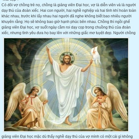
Có đôi vợ chồng trẻ nọ, chồng là giảng viên Đại học, vợ là diễn viên và là người
dạy thú của đoàn xiếc. Hai con người, hai nghề nghiệp và hai tính khí hoàn toàn
khác nhau, trước khi lấy nhau hai người đã nghe không biết bao nhiêu người
khuyên rằng: Họ sẽ không bao giờ hạnh phúc bên nhau. Chồng thì ngồi ghế
giảng viên Đại học, vợ suốt ngày cầm roi dạy cọp trong chuồng thú của đoàn
xiếc, nhưng tình yêu đưa họ bay lên với
những giấc mơ tuyệt đẹp. Người chồng
giảng viên Đại học mặc dù thấy nghề dạy thú của vợ mình có một cái gì không