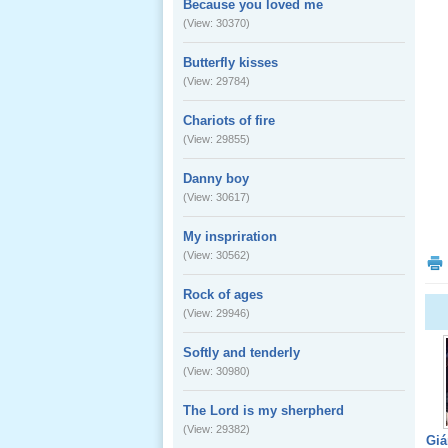
Because you loved me
(View: 30370)
Butterfly kisses
(View: 29784)
Chariots of fire
(View: 29855)
Danny boy
(View: 30617)
My inspriration
(View: 30562)
Rock of ages
(View: 29946)
Softly and tenderly
(View: 30980)
The Lord is my sherpherd
(View: 29382)
Giá