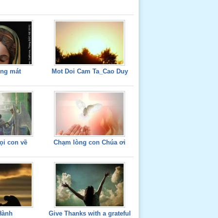
óng mát
Mot Doi Cam Ta_Cao Duy
ọi con về
Chạm lòng con Chúa ơi
Hành
Give Thanks with a grateful