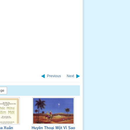
Previous
Next
age
ùa Xuân
Huyền Thoại Một Vì Sao