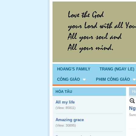
HOANG'S FAMILY
TRANG (NGAY LE)
CÔNG GIÁO
PHIM CÔNG GIÁO
H
HÒA TẤU
All my life
Ng
(View: 85811)
Sund
Amazing grace
(View: 30895)