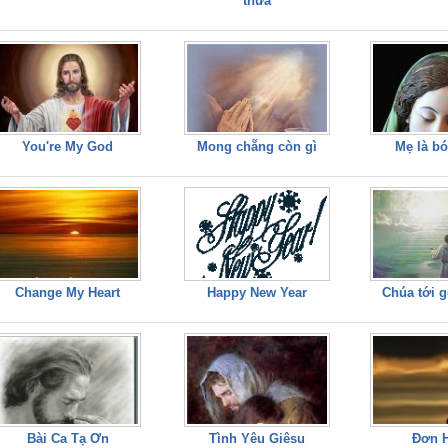
thừa
You're My God
Mong chẵng còn gì
Mẹ là b
Change My Heart
Happy New Year
Chúa tới g
Bài Ca Tạ Ơn
Tình Yêu Giêsu
Đơn 