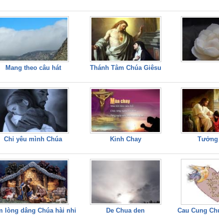
749,159
Mang theo câu hát
Thánh Tâm Chúa Giêsu
Chỉ yêu mình Chúa
Kinh Chay
Tưởng
 lòng dâng Chúa hài nhi
De Chua den
Cau Cung Ch