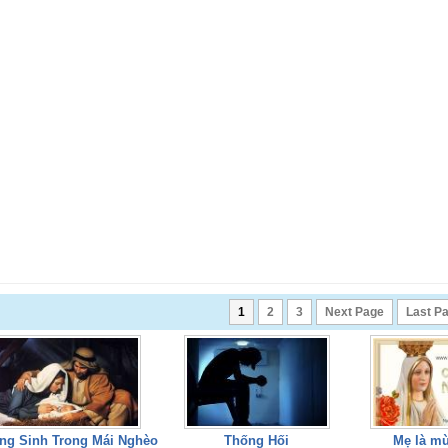
1
2
3
Next Page
Last P
ng Sinh Trong Mái Nghèo
Thống Hối
Mẹ là m