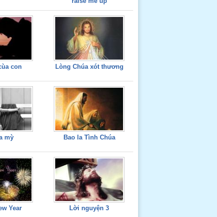
raise me up
cùa con
Lòng Chúa xót thương
úa mỳ
Bao la Tình Chúa
ew Year
Lời nguyện 3