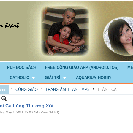
PDF ĐỌC SÁCH
FREE CÔNG GIÁO APP (ANDROID, IOS)
ME
CATHOLIC
GIẢI TRÍ
AQUARIUM HOBBY
›
›
›
ome
CÔNG GIÁO
TRANG ÂM THANH MP3
THÁNH CA
ợi Ca Lòng Thương Xót
ay, May 1, 2011
12:00 AM
(View: 34321)