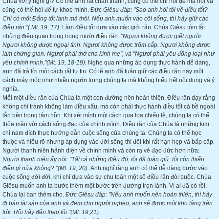
Chúa với ý nghĩ gì? Có thể anh rất chân thành, cũng có thể chỉ hỏi để mà hỏi và
cũng có thể hỏi để tự khoe mình.
Đức Giêsu đáp: "Sao anh hỏi tôi về điều tốt?
Chỉ có một Đấng tốt lành mà thôi. Nếu anh muốn vào cõi sống, thì hãy giữ các
điều răn."( Mt. 19, 17).
Làm điều tốt dựa vào các giới răn. Chúa Giêsu tóm tắt
những điều quan trọng trong mười điều răn:
"Ngươi không được giết người.
Ngươi không được ngoại tình. Ngươi không được trộm cắp. Ngươi không được
làm chứng gian. Ngươi phải thờ cha kính mẹ", và "Ngươi phải yêu đồng loại như
yêu chính mình."(Mt. 19, 18-19).
Nghe qua những áp dụng thực hành dễ dàng,
anh đã trả lời một cách rất tự tin. Có lẽ anh đã tuân giữ các điều răn này một
cách máy móc như nhiều người trong chúng ta mà không hiểu hết nội dung và ý
nghĩa.
Mỗi một điều răn của Chúa là một con đường nên hoàn thiện. Điều răn dạy rằng
không chỉ tránh không làm điều xấu, mà còn phải thực hành điều tốt cả bề ngoài
lẫn bên trong tâm hồn. Khi xét mình một cách qua loa chiếu lệ, chúng ta có thể
thỏa mãn với cách sống đạo của chính mình. Điều răn của Chúa là những kim
chỉ nam đích thực hướng dẫn cuộc sống của chúng ta. Chúng ta có thể học
thuộc và hiểu rõ nhưng áp dụng vào đời sống thì đôi khi rất hạn hẹp và bấp cập.
Người thanh niên hãnh diện về chính mình và còn ra vẻ đạo đức hơn nữa:
Người thanh niên ấy nói: "Tất cả những điều đó, tôi đã tuân giữ, tôi còn thiếu
điều gì nữa không? "(Mt. 19, 20).
Anh nghĩ rằng anh có thể dễ dàng bước vào
cuộc sống đời đời, khi chỉ dựa vào sự chu toàn một số điều răn đòi buộc. Chúa
Giêsu muốn anh ta bước thêm một bước trên đường trọn lành. Vì ai đã có rồi,
Chúa lại ban thêm cho.
Đức Giêsu đáp: "Nếu anh muốn nên hoàn thiện, thì hãy
đi bán tài sản của anh và đem cho người nghèo, anh sẽ được một kho tàng trên
trời. Rồi hãy đến theo tôi."(Mt. 19,21).