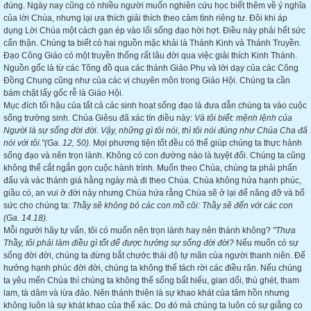
đúng. Ngày nay cũng có nhiều người muốn nghiên cứu học biết thêm về ý nghĩa
của lời Chúa, nhưng lại ưa thích giải thích theo cảm tình riêng tư. Đôi khi áp
dụng Lời Chúa một cách gạn ép vào lối sống đạo hời hợt. Điều này phải hết sức
cẩn thận. Chúng ta biết có hai nguồn mặc khải là Thánh Kinh và Thánh Truyền.
Đạo Công Giáo có một truyền thống rất lâu đời qua việc giải thích Kinh Thánh.
Nguồn gốc là từ các Tông đồ qua các thánh Giáo Phụ và lời dạy của các Công
Đồng Chung cũng như của các vị chuyên môn trong Giáo Hội. Chúng ta cần
bám chặt lấy gốc rễ là Giáo Hội.
Mục đích tối hậu của tất cả các sinh hoạt sống đạo là đưa dẫn chúng ta vào cuộc
sống trường sinh. Chúa Giêsu đã xác tín điều này:
Và tôi biết: mệnh lệnh của
Người là sự sống đời đời. Vậy, những gì tôi nói, thì tôi nói đúng như Chúa Cha đã
nói với tôi."(Ga. 12, 50).
Mọi phương tiện tốt đều có thể giúp chúng ta thực hành
sống đạo và nên trọn lành. Không có con đường nào là tuyệt đối. Chúng ta cũng
không thể cắt ngắn gọn cuộc hành trình. Muốn theo Chúa, chúng ta phải phấn
đấu và vác thánh giá hằng ngày mà đi theo Chúa. Chúa không hứa hạnh phúc,
giầu có, an vui ở đời này nhưng Chúa hứa rằng Chúa sẽ ở lại để nâng đỡ và bổ
sức cho chúng ta:
Thầy sẽ không bỏ các con mồ côi: Thầy sẽ đến với các con
(Ga. 14.18).
Mỗi người hãy tự vấn, tôi có muốn nên trọn lành hay nên thánh không?
"Thưa
Thầy, tôi phải làm điều gì tốt để được hưởng sự sống đời đời?
Nếu muốn có sự
sống đời đời, chúng ta đừng bắt chước thái độ tự mãn của người thanh niên. Để
hưởng hạnh phúc đời đời, chúng ta không thể tách rời các điều răn. Nếu chúng
ta yêu mến Chúa thì chúng ta không thể sống bất hiếu, gian dối, thù ghét, tham
lam, tà dâm và lừa đảo. Nên thánh thiện là sự khao khát của tâm hồn nhưng
không luôn là sự khát khao của thể xác. Do đó mà chúng ta luôn có sự giằng co