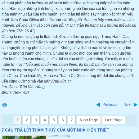
và phải phấn đấu trường kỳ để vượt trên những khát vọng thấp hèn của thân
xác. Hãm dẹp những tính hư tật xấu, những mê lầm của cải trần gian và những
thỏa mãn nhu cầu của ước muốn. Tinh thần thì hăng say nhưng xác thịt thì yếu
đuối. Xưa Chúa Giêsu đã nhắc nhở các tông đồ:
Anh em hãy canh thức và cầu
nguyện, để khỏi lâm vào cơn cám dỗ. Vì tinh thần thì hăng say, nhưng thể xác lại
yếu hèn."(Mt. 26.41).
Chúng ta nên cố gắng tu thân tích đức tìm đường giác ngộ. Trong Hạnh Các
Thánh, chúng ta chỉ thấy có những vị thánh sống khiêm nhường và chuyên tâm
cầu nguyện trong phó thác tin yêu. Không có vị thánh nào tỏ vẻ tự kiêu, tự tôn
hay tự phong thánh cho mình. Chúng ta được mời gọi nên thánh. Con đường
nên hoàn thiện của chúng ta còn dài và còn nhiều gai chông. Có mấy ai muốn
nghe lời này: “
Nếu anh muốn nên hoàn thiện, thì hãy đi bán tài sản của anh và
đem cho người nghèo”.
Chúng ta hãy phó thác cuộc đời trong sự quan phòng
của Chúa. Cầu khẩn Mẹ Maria và Thánh Cả Giuse nâng đỡ dắt dìu chúng ta đi
đến cùng đường mà vẫn giữ vững đức tin.
Lm. Giuse Trần Việt Hùng
Bronx, New York
Previous
Next
1
2
3
4
5
6
7
Next Page
Last Page
7 CÂU TRẢ LỜI THÂM THUÝ CỦA MỘT NHÀ HIỀN TRIẾT
(View: 22526)