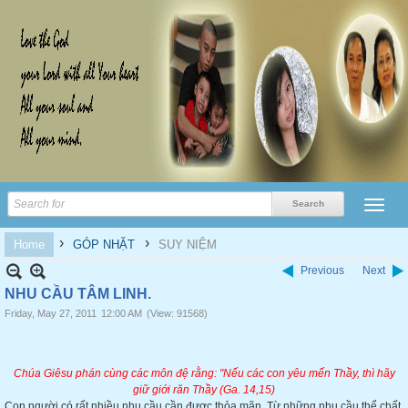
›
›
Home
GÓP NHẶT
SUY NIỆM
Previous
Next
NHU CẦU TÂM LINH.
Friday, May 27, 2011
12:00 AM
(View: 91568)
Chúa Giêsu phán cùng các môn đệ rằng: "Nếu các con yêu mến Thầy, thì hãy
giữ giới răn Thầy (Ga. 14,15)
Con người có rất nhiều nhu cầu cần được thỏa mãn. Từ những nhu cầu thể chất