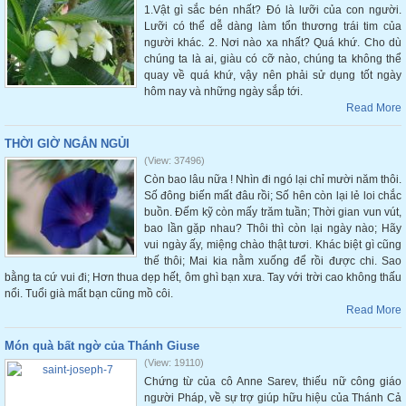
1.Vật gì sắc bén nhất? Đó là lưỡi của con người.
Lưỡi có thể dễ dàng làm tổn thương trái tim của
người khác. 2. Nơi nào xa nhất? Quá khứ. Cho dù
chúng ta là ai, giàu có cỡ nào, chúng ta không thể
quay về quá khứ, vậy nên phải sử dụng tốt ngày
hôm nay và những ngày sắp tới.
Read More
THỜI GIỜ NGẮN NGỦI
(View: 37496)
Còn bao lâu nữa ! Nhìn đi ngó lại chỉ mười năm thôi.
Số đông biến mất đâu rồi; Số hên còn lại lẻ loi chắc
buồn. Đếm kỹ còn mấy trăm tuần; Thời gian vun vút,
bao lần gặp nhau? Thôi thì còn lại ngày nào; Hãy
vui ngày ấy, miệng chào thật tươi. Khác biệt gì cũng
thế thôi; Mai kia nằm xuống để rồi được chi. Sao
bằng ta cứ vui đi; Hơn thua dẹp hết, ôm ghì bạn xưa. Tay với trời cao không thấu
nổi. Tuổi già mất bạn cũng mồ côi.
Read More
Món quà bất ngờ của Thánh Giuse
(View: 19110)
Chứng từ của cô Anne Sarev, thiếu nữ công giáo
người Pháp, về sự trợ giúp hữu hiệu của Thánh Cả