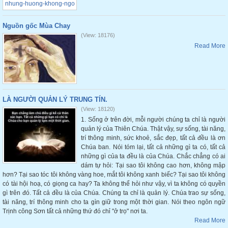
Nguồn gốc Mùa Chay
(View: 18176)
Read More
LÀ NGƯỜI QUẢN LÝ TRUNG TÍN.
(View: 18120)
1. Sống ở trên đời, mỗi người chúng ta chỉ là người
quản lý của Thiên Chúa. Thật vậy, sự sống, tài năng,
trí thông minh, sức khoẻ, sắc đẹp, tất cả đều là ơn
Chúa ban. Nói tóm lại, tất cả những gì ta có, tất cả
những gì của ta đều là của Chúa. Chắc chẳng có ai
dám tự hỏi: Tại sao tôi không cao hơn, không mập
hơn? Tại sao tóc tôi không vàng hoe, mắt tôi không xanh biếc? Tại sao tôi không
có tài hội hoạ, có giọng ca hay? Ta không thể hỏi như vậy, vì ta không có quyền
gì trên đó. Tất cả đều là của Chúa. Chúng ta chỉ là quản lý. Chúa trao sự sống,
tài năng, trí thông minh cho ta gìn giữ trong một thời gian. Nói theo ngôn ngữ
Trịnh công Sơn tất cả những thứ đó chỉ "ở trọ" nơi ta.
Read More