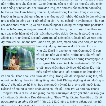
đến những nhu cầu tâm linh. Có những nhu cầu tự nhiên và nhu cầu siêu nhiên.
Cuộc sống tự nhiên đòi hỏi được đáp ứng, các nhu cầu cần thiết như ăn uống,
hít thở và phát triển. Những nhu cầu tự nhiên không thể thiếu trong cuộc sống.
Người giầu sang phú quí cũng như những người nghèo khố rách áo ôm. Ai cũng
như ai cần ăn uống và hít thở để sống còn. Ăn no mặc ấm hay ăn ngon mặc đẹp
chỉ khác nhau ở mức độ và diện mạo bề ngoài. Con người từng bước phát triển
tìm cách đáp ứng những mơ ước đòi hỏi. Từ những mơ ước kiện toàn thân xác
qua các môn thẩm mỹ về thân xác như sự deo dai, khỏe mạnh và cường tráng.
Xã hội tạo ra những kỷ lục phải vượt qua để kiện toàn. Các đòi hỏi vô địch phải
đạt mức chỉ tiêu nhanh hơn, khỏe hơn, giỏi hơn, mạnh hơn, cao hơn, chính xác
hơn, chịu đựng lâu
hơn và đòi hỏi luôn tốt hơn.
Nhu cầu tâm linh cao trọng hơn. Con người là con
vật có linh hồn và trí khôn. Những nhu cầu vật chất
không thể nào thỏa mãn tất cả những khát vọng của
con người. Nhu cầu tâm linh có nhiều mức độ. Các
chuẩn mực khác nhau tùy theo khả năng tiếp nhận,
hiểu biết và sống đạo. Mỗi người có những trình độ
và nhu cầu khác nhau cần được đáp ứng. Trong vẫn đề sống đạo cũng thế, mỗi
người có những nhu cầu thiêng liêng riêng biệt. Không ai giống ai trên đường tu
đức. Vì điều này có thể thích hợp cho người này mà lại dị ứng với người khác.
Rất khó để chúng ta phán đoán đúng sai, tốt xấu, phải trái và hợp hay không.
Trong khi Chúa Giêsu đi rao giảng, có một câu truyện được ghi nhắc lại:
Bấy giờ
có một người đến thưa Đức Giê-su rằng: "Thưa Thầy, tôi phải làm điều gì tốt để
được hưởng sự sống đời đời? "
(Mt. 19, 16).
Chúng ta không biết người này hỏi