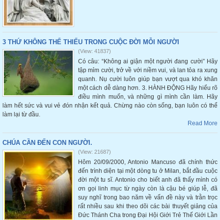
3 THỨ KHÔNG THỂ THIẾU TRONG CUỘC ĐỜI MỖI NGƯỜI
(View: 41837)
Có câu: “Không ai giận một người đang cười” Hãy
tập mỉm cười, trở về với niềm vui, và lan tỏa ra xung
quanh. Nụ cười luôn giúp bạn vượt qua khó khăn
một cách dễ dàng hơn. 3. HÀNH ĐỘNG Hãy hiểu rõ
điều mình muốn, và những gì mình cần làm. Hãy
làm hết sức và vui vẻ đón nhận kết quả. Chừng nào còn sống, bạn luôn có thể
làm lại từ đầu.
Read More
CHÚA CẦN ĐẾN CON NGƯỜI.
(View: 21687)
Hôm 20/09/2000, Antonio Mancuso đã chính thức
đến trình diện tại một dòng tu ở Milan, bắt đầu cuộc
đời một tu sĩ. Antonio cho biết anh đã thấy mình có
ơn gọi linh mục từ ngày còn là cậu bé giúp lễ, đã
suy nghĩ trong bao năm về vấn đề này và trằn trọc
rất nhiều sau khi theo dõi các bài thuyết giảng của
Đức Thánh Cha trong Đại Hội Giới Trẻ Thế Giới Lần