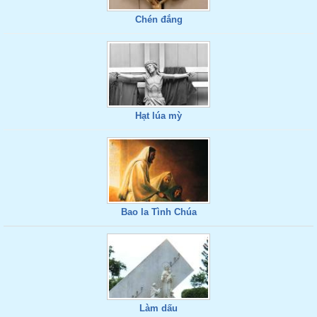
Chén đắng
Hạt lúa mỳ
Bao la Tình Chúa
Làm dấu