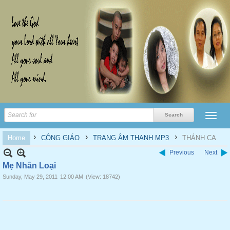
›
›
›
Home
CÔNG GIÁO
TRANG ÂM THANH MP3
THÁNH CA
Previous
Next
Mẹ Nhân Loại
Sunday, May 29, 2011
12:00 AM
(View: 18742)