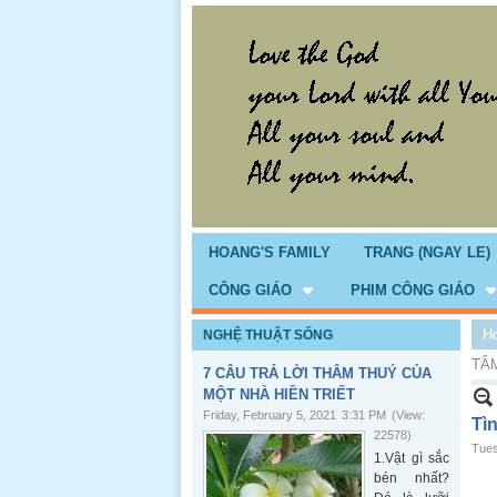
HOANG'S FAMILY
TRANG (NGAY LE)
CÔNG GIÁO
PHIM CÔNG GIÁO
H
NGHỆ THUẬT SỐNG
TÂM
7 CÂU TRẢ LỜI THÂM THUÝ CỦA
MỘT NHÀ HIỀN TRIẾT
Friday, February 5, 2021
3:31 PM
(View:
Tì
22578)
Tues
1.Vật gì sắc
bén nhất?