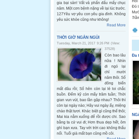
Hối
gia bại sản! Vất vả phấn đấu mấy chục
Đó 
năm. Một cơn bệnh nặng về lại lúc trước.
Mườ
127Yêu vợ yêu con yêu gia đình. Không
Trầ
yêu sức khỏe cũng như không!
Read More
THỜI GIỜ NGẮN NGỦI
Tuesday, March 21, 2017
9:26 PM
(View:
37528)
Còn bao lâu
Đa 
nữa ! Nhìn
đi ngó lại
chỉ mười
năm thôi. Số
đông biến
mất đâu rồi; Số hên còn lại lẻ loi chắc
buồn. Đếm kỹ còn mấy trăm tuần; Thời
gian vun vút, bao lần gặp nhau? Thôi thì
còn lại ngày nào; Hãy vui ngày ấy, miệng
chào thật tươi. Khác biệt gì cũng thế thôi;
NG
Mai kia nằm xuống để rồi được chi. Sao
bằng ta cứ vui đi; Hơn thua dẹp hết, ôm
ghì bạn xưa. Tay với trời cao không thấu
nổi. Tuổi già mất bạn cũng mồ côi.