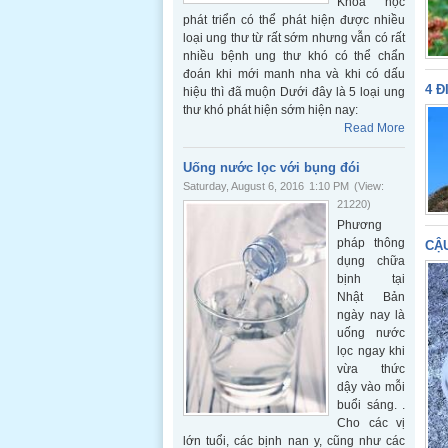
Khoa học
phát triển có thể phát hiện được nhiều
loại ung thư từ rất sớm nhưng vẫn có rất
nhiều bệnh ung thư khó có thể chẩn
đoán khi mới manh nha và khi có dấu
4 Đ
hiệu thì đã muộn Dưới đây là 5 loại ung
thư khó phát hiện sớm hiện nay:
Read More
Uống nước lọc với bụng đói
Saturday, August 6, 2016
1:10 PM
(View:
21220)
Phương
pháp thông
CẬ
dụng chữa
bịnh tại
Nhật Bản
ngày nay là
uống nước
lọc ngay khi
vừa thức
dậy vào mỗi
buổi sáng. .
Cho các vị
lớn tuổi, các bịnh nan y, cũng như các