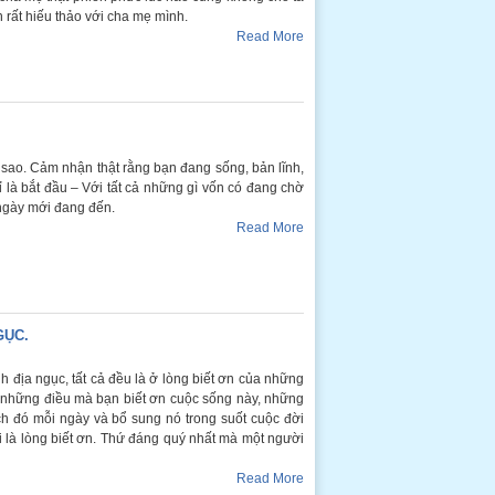
n rất hiếu thảo với cha mẹ mình.
Read More
ao. Cảm nhận thật rằng bạn đang sống, bản lĩnh,
ỉ là bắt đầu – Với tất cả những gì vốn có đang chờ
 ngày mới đang đến.
Read More
GỤC.
h địa ngục, tất cả đều là ở lòng biết ơn của những
a những điều mà bạn biết ơn cuộc sống này, những
ch đó mỗi ngày và bổ sung nó trong suốt cuộc đời
 là lòng biết ơn. Thứ đáng quý nhất mà một người
Read More