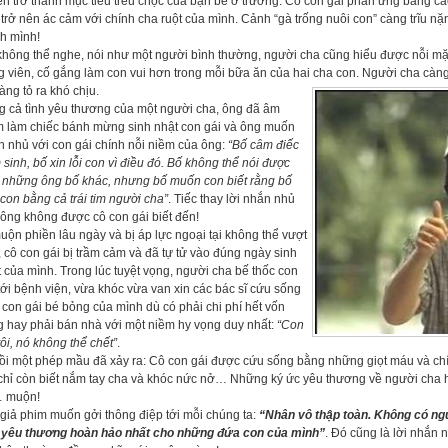
n trở thành mục tiêu trêu chọc của bạn bè ở trường. Cô con gái phản ứng bằng cá
trở nên ác cảm với chính cha ruột của mình. Cảnh “gà trống nuôi con” càng trĩu n
h mình!
không thể nghe, nói như một người bình thường, người cha cũng hiểu được nỗi m
 viên, cố gắng làm con vui hơn trong mỗi bữa ăn của hai cha con. Người cha càng
càng tỏ ra khó chịu.
g cả tình yêu thương của một người cha, ông đã âm
m làm chiếc bánh mừng sinh nhật con gái và ông muốn
 nhủ với con gái chính nỗi niềm của ông:
“Bố câm điếc
sinh, bố xin lỗi con vì điều đó. Bố không thể nói được
 những ông bố khác, nhưng bố muốn con biết rằng bố
con bằng cả trái tim người cha”
. Tiếc thay lời nhắn nhủ
ông không được cô con gái biết đến!
uộn phiền lâu ngày và bị áp lực ngoại tại không thể vượt
 cô con gái bị trầm cảm và đã tự tử vào đúng ngày sinh
 của mình. Trong lúc tuyệt vọng, người cha bế thốc con
tới bệnh viện, vừa khóc vừa van xin các bác sĩ cứu sống
con gái bé bỏng của mình dù có phải chi phí hết vốn
g hay phải bán nhà với một niềm hy vọng duy nhất:
“Con
tôi, nó không thể chết”
.
ồi một phép mầu đã xảy ra: Cô con gái được cứu sống bằng những giọt máu và chí
chỉ còn biết nắm tay cha và khóc nức nở… Những ký ức yêu thương về người cha hiệ
 muộn!
giả phim muốn gởi thông điệp tới mỗi chúng ta:
“Nhân vô thập toàn. Không có ng
h yêu thương hoàn hảo nhất cho những đứa con của mình”
. Đó cũng là lời nhắn 