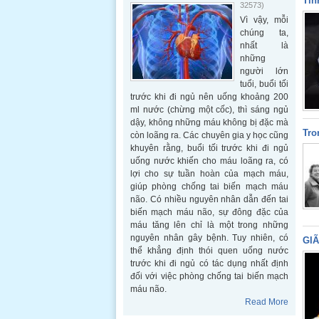
Tìn
32573)
Vì vậy, mỗi
chúng ta,
nhất là
những
người lớn
tuổi, buổi tối
trước khi đi ngủ nên uống khoảng 200
ml nước (chừng một cốc), thì sáng ngủ
dậy, không những máu không bị đặc mà
Tro
còn loãng ra. Các chuyên gia y học cũng
khuyên rằng, buổi tối trước khi đi ngủ
uống nước khiến cho máu loãng ra, có
lợi cho sự tuần hoàn của mạch máu,
giúp phòng chống tai biến mạch máu
não. Có nhiều nguyên nhân dẫn đến tai
biến mạch máu não, sự đông đặc của
máu tăng lên chỉ là một trong những
nguyên nhân gây bệnh. Tuy nhiên, có
GIÃ
thể khẳng định thói quen uống nước
trước khi đi ngủ có tác dụng nhất định
đối với việc phòng chống tai biến mạch
máu não.
Read More