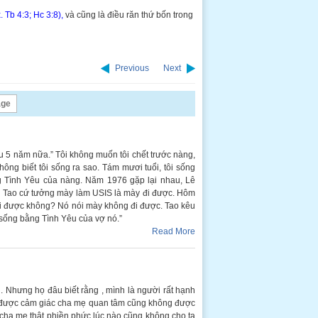
. Tb 4:3; Hc 3:8),
và cũng là điều răn thứ bốn trong
Previous
Next
age
u 5 năm nữa.” Tôi không muốn tôi chết trước nàng,
hông biết tôi sống ra sao. Tám mươi tuổi, tôi sống
g Tình Yêu của nàng. Năm 1976 gặp lại nhau, Lê
. Tao cứ tưởng mày làm USIS là mày đi được. Hôm
 đi được không? Nó nói mày không đi được. Tao kêu
 sống bằng Tình Yêu của vợ nó.”
Read More
. Nhưng họ đâu biết rằng , mình là người rất hạnh
ốn được cảm giác cha mẹ quan tâm cũng không được
ng cha mẹ thật phiền phức lúc nào cũng không cho ta