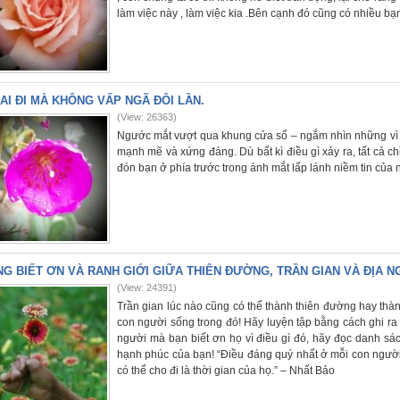
làm việc này , làm việc kia .Bên cạnh đó cũng có nhiều bạ
AI ĐI MÀ KHÔNG VẤP NGÃ ĐÔI LẦN.
(View: 26363)
Ngước mắt vượt qua khung cửa sổ – ngắm nhìn những vì s
mạnh mẽ và xứng đáng. Dù bất kì điều gì xảy ra, tất cả ch
đón bạn ở phía trước trong ánh mắt lấp lánh niềm tin của
G BIẾT ƠN VÀ RANH GIỚI GIỮA THIÊN ĐƯỜNG, TRẦN GIAN VÀ ĐỊA N
(View: 24391)
Trần gian lúc nào cũng có thể thành thiên đường hay thàn
con người sống trong đó! Hãy luyện tập bằng cách ghi r
người mà bạn biết ơn họ vì điều gì đó, hãy đọc danh sá
hạnh phúc của bạn! “Điều đáng quý nhất ở mỗi con người
có thể cho đi là thời gian của họ.” – Nhất Bảo