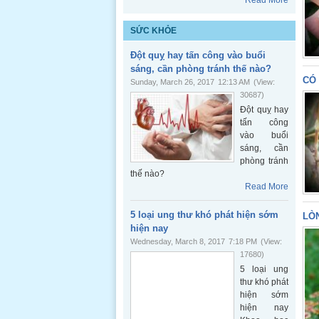
Read More
SỨC KHỎE
Đột quỵ hay tấn công vào buổi
sáng, cần phòng tránh thế nào?
CÓ 
Sunday, March 26, 2017
12:13 AM
(View:
30687)
Đột quỵ hay
tấn công
vào buổi
sáng, cần
phòng tránh
thế nào?
Read More
5 loại ung thư khó phát hiện sớm
LÒN
hiện nay
Wednesday, March 8, 2017
7:18 PM
(View:
17680)
5 loại ung
thư khó phát
hiện sớm
hiện nay