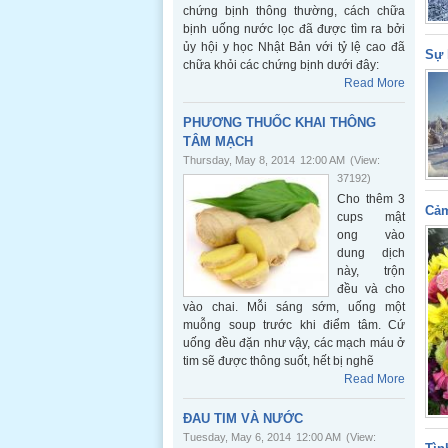
chứng bịnh thông thường, cách chữa
bịnh uống nước lọc đã được tìm ra bởi
ủy hội y học Nhật Bản với tỷ lệ cao đã
Sự 
chữa khỏi các chứng bịnh dưới đây:
Read More
PHƯƠNG THUỐC KHAI THÔNG
TÂM MẠCH
Thursday, May 8, 2014
12:00 AM
(View:
37192)
Cho thêm 3
Cả
cups mật
ong vào
dung dịch
này, trộn
đều và cho
vào chai. Mỗi sáng sớm, uống một
muỗng soup trước khi điểm tâm. Cứ
uống đều đặn như vậy, các mạch máu ở
tim sẽ được thông suốt, hết bị nghẽ
Read More
ĐAU TIM VÀ NƯỚC
Tuesday, May 6, 2014
12:00 AM
(View: