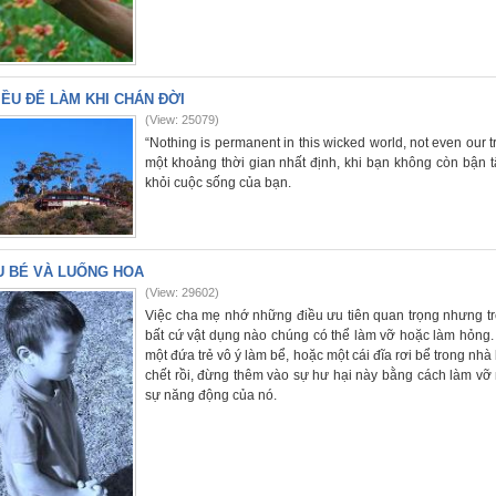
IỀU ĐỂ LÀM KHI CHÁN ĐỜI
(View: 25079)
“Nothing is permanent in this wicked world, not even our t
một khoảng thời gian nhất định, khi bạn không còn bận t
khỏi cuộc sống của bạn.
U BÉ VÀ LUỐNG HOA
(View: 29602)
Việc cha mẹ nhớ những điều ưu tiên quan trọng nhưng tr
bất cứ vật dụng nào chúng có thể làm vỡ hoặc làm hỏng.
một đứa trẻ vô ý làm bể, hoặc một cái đĩa rơi bể trong n
chết rồi, đừng thêm vào sự hư hại này bằng cách làm vỡ n
sự năng động của nó.