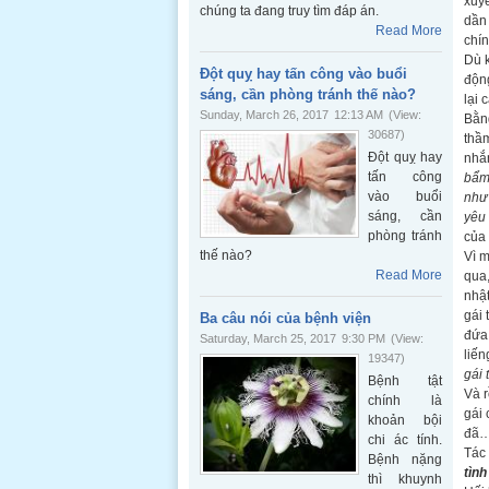
xuyê
chúng ta đang truy tìm đáp án.
dần 
Read More
chín
Dù 
Đột quỵ hay tấn công vào buổi
động
sáng, cần phòng tránh thế nào?
lại 
Sunday, March 26, 2017
12:13 AM
(View:
Bằn
30687)
thầ
Đột quỵ hay
nhắn
tấn công
bẩm 
vào buổi
như
sáng, cần
yêu 
phòng tránh
của 
thế nào?
Vì m
Read More
qua,
nhật
gái 
Ba câu nói của bệnh viện
đứa 
Saturday, March 25, 2017
9:30 PM
(View:
liến
19347)
gái 
Bệnh tật
Và r
chính là
gái 
khoản bội
đã…
chi ác tính.
Tác 
Bệnh nặng
tìn
thì khuynh