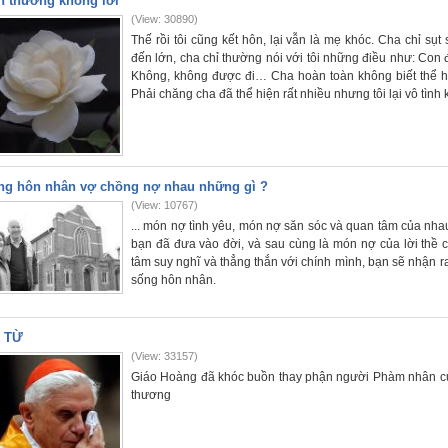
h thương không lời
(View: 30890)
Thế rồi tôi cũng kết hôn, lại vẫn là mẹ khóc. Cha chỉ sụt
đến lớn, cha chỉ thường nói với tôi những điều như: Con
Không, không được đi… Cha hoàn toàn không biết thể h
Phải chăng cha đã thể hiện rất nhiều nhưng tôi lại vô tì
ng hôn nhân vợ chồng nợ nhau những gì ?
(View: 10767)
... món nợ tình yêu, món nợ săn sóc và quan tâm của nh
bạn đã đưa vào đời, và sau cùng là món nợ của lời thề
tâm suy nghĩ và thẳng thắn với chính mình, bạn sẽ nhận ra
sống hôn nhân.
 TỪ
(View: 33157)
Giáo Hoàng đã khóc buồn thay phận người Phàm nhân cuộ
thương