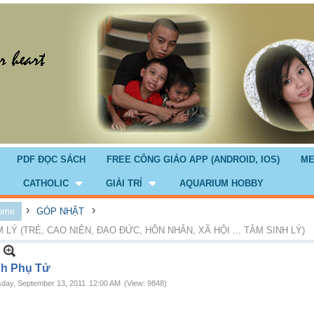
PDF ĐỌC SÁCH
FREE CÔNG GIÁO APP (ANDROID, IOS)
ME
CATHOLIC
GIẢI TRÍ
AQUARIUM HOBBY
›
›
ome
GÓP NHẶT
 LÝ (TRẺ, CAO NIÊN, ĐẠO ĐỨC, HÔN NHÂN, XÃ HỘI ... TÂM SINH LÝ)
nh Phụ Tử
day, September 13, 2011
12:00 AM
(View: 9848)