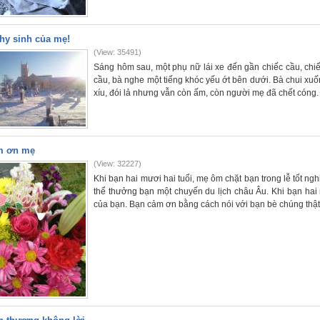
hy sinh của mẹ!
(View: 35491)
Sáng hôm sau, một phụ nữ lái xe đến gần chiếc cầu, chi
cầu, bà nghe một tiếng khóc yếu ớt bên dưới. Bà chui xuố
xíu, đói lả nhưng vẫn còn ấm, còn người mẹ đã chết cóng.
m ơn mẹ
(View: 32227)
Khi bạn hai mươi hai tuổi, mẹ ôm chặt bạn trong lễ tốt n
thể thưởng bạn một chuyến du lịch châu Âu. Khi bạn hai
của bạn. Bạn cảm ơn bằng cách nói với bạn bè chúng thật 