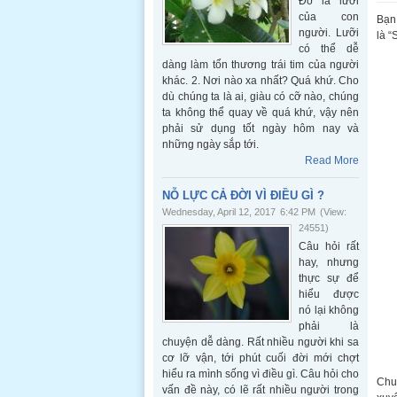
Đó là lưỡi
của con
Bạn
người. Lưỡi
là “
có thể dễ
dàng làm tổn thương trái tim của người
khác. 2. Nơi nào xa nhất? Quá khứ. Cho
dù chúng ta là ai, giàu có cỡ nào, chúng
ta không thể quay về quá khứ, vậy nên
phải sử dụng tốt ngày hôm nay và
những ngày sắp tới.
Read More
NỖ LỰC CẢ ĐỜI VÌ ĐIỀU GÌ ?
Wednesday, April 12, 2017
6:42 PM
(View:
24551)
Câu hỏi rất
hay, nhưng
thực sự để
hiểu được
nó lại không
phải là
chuyện dễ dàng. Rất nhiều người khi sa
cơ lỡ vận, tới phút cuối đời mới chợt
hiểu ra mình sống vì điều gì. Câu hỏi cho
Chuy
vấn đề này, có lẽ rất nhiều người trong