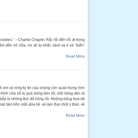
roubles.” – Charlie Chaplin Rắc rối đến rồi đi trong
âm đến nó nữa, nó sẽ tự khắc xách va li và “biến”
Read More
ẻ em và lòng tự tin của chúng còn quan trọng hơn
 Kính cửa sổ bị quả bóng làm vỡ, một bóng đèn bị
hà bếp là những thứ đã hỏng rồi. Những bông hoa đã
át tâm hồn một đứa trẻ và làm thui chột ý thức về
Read More