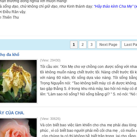
 hận thường đồng nghĩa với muộn màng!
là
sống đạo
, chứ không chỉ
giữ đạo
, như Kinh thánh dạy
:
“Hãy thảo kính Cha Mẹ”
(x
i Điều Răn vậy.
m Thiên Thu
1
2
3
Next Page
Last P
thọ đa khổ
(View: 29430)
Tôi cầu xin: “Xin Mẹ cho vợ chồng con được sống với nha
tôi không muốn nàng chết trước tôi. Nàng chết trước tôi k
với nàng 60 năm, tôi sống dựa vào nàng. Tôi sống bằn
Trọng Nguyễn nói: “Tao không biết mày có đi được không
tao gặp thằng S. ở trong khu nhà mày, tao hỏi nó mày có
lên: “Làm sao nó sống? Nó sống bằng gì? ” S. nó nói: “Nó
ÀY CỦA CHA.
(View: 30626)
Và còn biết bao việc làm khiến cho cha mẹ phải đau lòng 
phúc , vì có biết bao người phải mồ côi cha mẹ , có mu
, còn chúng ta có thì không hề biết trân trọng, lại cho rằ