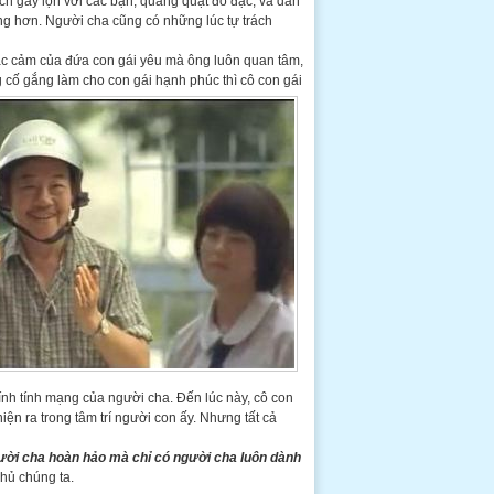
ch gây lộn với các bạn, quăng quật đồ đạc, và dần
ặng hơn. Người cha cũng có những lúc tự trách
ặc cảm của đứa con gái yêu mà ông luôn quan tâm,
 cố gắng làm cho con gái hạnh phúc thì cô con gái
nh tính mạng của người cha. Đến lúc này, cô con
n ra trong tâm trí người con ấy. Nhưng tất cả
ười cha hoàn hảo mà chỉ có người cha luôn dành
nhủ chúng ta.