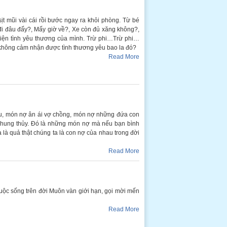
 sịt mũi vài cái rồi bước ngay ra khỏi phòng. Từ bé
 đi đâu đấy?, Mấy giờ về?, Xe còn đủ xăng không?,
iện tình yêu thương của mình. Trừ phi…Trừ phi…
nh không cảm nhận được tình thương yêu bao la đó?
Read More
au, món nợ ân ái vợ chồng, món nợ những đứa con
 chung thủy. Đó là những món nợ mà nếu bạn bình
 là quả thật chúng ta là con nợ của nhau trong đời
Read More
c sống trên đời Muôn vàn giới hạn, gọi mời mến
Read More