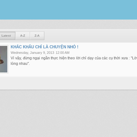
Latest
A-Z
Z-A
KHẮC KHẨU CHỈ LÀ CHUYỆN NHỎ !
Wednesday, January 9, 2013
12:00 AM
Vì vậy, đừng ngại ngần thực hiện theo lời chỉ dạy của các cụ thời xưa : "L
lòng nhau".