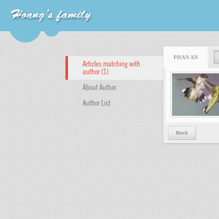
PHAN AN
Articles matching with
author (1)
About Author
Author List
Back