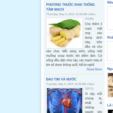
Nếu
PHƯƠNG THUỐC KHAI THÔNG
TÂM MẠCH
Thursday, May 8, 2014
12:00 AM
(View:
37184)
Cho thêm 3
cups mật
ong vào
Khá
dung dịch
này, trộn
đều và cho
vào chai. Mỗi sáng sớm, uống một
muỗng soup trước khi điểm tâm. Cứ
uống đều đặn như vậy, các mạch máu ở
tim sẽ được thông suốt, hết bị nghẽ
Ngu
Read More
ĐAU TIM VÀ NƯỚC
Tuesday, May 6, 2014
12:00 AM
(View:
32571)
Vì vậy, mỗi
chúng ta,
nhất là
LÀ 
những
người lớn