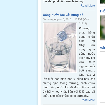
thư khó phát hiện sớm hiện nay:
Read More
THỜ
Uống nước lọc với bụng đói
Saturday, August 6, 2016
1:10 PM
(View:
21219)
Phương
pháp thông
dụng chữa
bịnh tại
Nhật Bản
Món
ngày nay là
uống nước
lọc ngay khi
vừa thức
dậy vào mỗi
buổi sáng. .
Cho các vị
lớn tuổi, các bịnh nan y, cũng như các
chứng bịnh thông thường, cách chữa
bịnh uống nước lọc đã được tìm ra bởi
ủy hội y học Nhật Bản với tỷ lệ cao đã
chữa khỏi các chứng bịnh dưới đây:
Read More