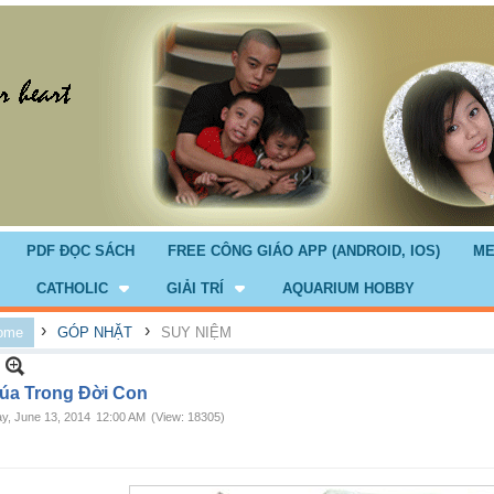
PDF ĐỌC SÁCH
FREE CÔNG GIÁO APP (ANDROID, IOS)
ME
CATHOLIC
GIẢI TRÍ
AQUARIUM HOBBY
›
›
ome
GÓP NHẶT
SUY NIỆM
úa Trong Đời Con
ay, June 13, 2014
12:00 AM
(View: 18305)