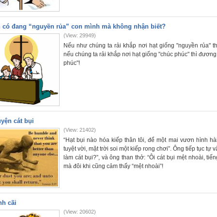
 có đang “nguyền rủa” con mình mà không nhận biết?
(View: 29949)
Nếu như chúng ta rải khắp nơi hạt giống "nguyền rủa" t
nếu chúng ta rải khắp nơi hạt giống "chúc phúc" thì đươn
phúc"!
yện cát bụi
(View: 21402)
“Hạt bụi nào hóa kiếp thân tôi, để một mai vươn hình hài 
tuyệt vời, mặt trời soi một kiếp rong chơi”. Ông tiếp tục tự 
làm cát bụi?”, và ông than thở: “Ôi cát bụi mệt nhoài, ti
mà đôi khi cũng cảm thấy “mệt nhoài”!
nh cãi
(View: 20602)