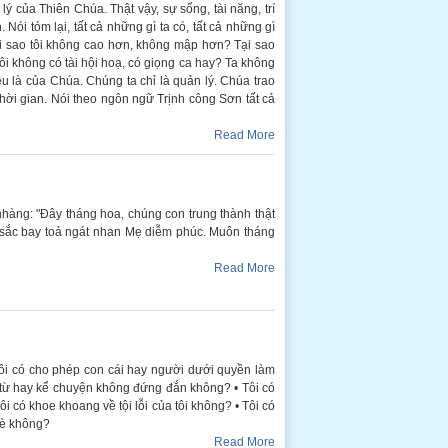
lý của Thiên Chúa. Thật vậy, sự sống, tài năng, trí
Nói tóm lại, tất cả những gì ta có, tất cả những gì
ại sao tôi không cao hơn, không mập hơn? Tại sao
tôi không có tài hội hoạ, có giọng ca hay? Ta không
đều là của Chúa. Chúng ta chỉ là quản lý. Chúa trao
 thời gian. Nói theo ngôn ngữ Trịnh công Sơn tất cả
Read More
hàng: "Đây tháng hoa, chúng con trung thành thật
 sắc bay toả ngát nhan Mẹ diễm phúc. Muôn tháng
Read More
• Tôi có cho phép con cái hay người dưới quyền làm
ừ hay kể chuyện không đứng đắn không? • Tôi có
 có khoe khoang về tội lỗi của tôi không? • Tôi có
hè không?
Read More