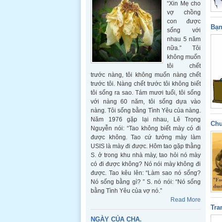
“Xin Mẹ cho
vợ chồng
con được
Bạn
sống với
nhau 5 năm
nữa.” Tôi
không muốn
tôi chết
trước nàng, tôi không muốn nàng chết
trước tôi. Nàng chết trước tôi không biết
tôi sống ra sao. Tám mươi tuổi, tôi sống
với nàng 60 năm, tôi sống dựa vào
nàng. Tôi sống bằng Tình Yêu của nàng.
Năm 1976 gặp lại nhau, Lê Trọng
Chu
Nguyễn nói: “Tao không biết mày có đi
được không. Tao cứ tưởng mày làm
USIS là mày đi được. Hôm tao gặp thằng
S. ở trong khu nhà mày, tao hỏi nó mày
có đi được không? Nó nói mày không đi
được. Tao kêu lên: “Làm sao nó sống?
Nó sống bằng gì? ” S. nó nói: “Nó sống
bằng Tình Yêu của vợ nó.”
Read More
Tra
NGÀY CỦA CHA.