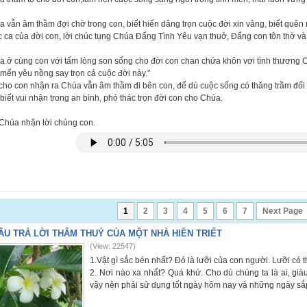
 vẫn âm thầm đợi chờ trong con, biết hiến dâng trọn cuộc đời xin vâng, biết quê
 ca của đời con, lời chúc tụng Chúa Đấng Tình Yêu vạn thuở, Đấng con tôn thờ v
a ở cùng con với tấm lòng son sống cho đời con chan chứa khôn vơi tình thương 
mến yêu nồng say trọn cả cuộc đời này."
cho con nhận ra Chúa vẫn âm thầm đi bên con, để dù cuộc sống có thăng trầm đổi t
biết vui nhận trong an bình, phó thác trọn đời con cho Chúa.
 Chúa nhận lời chúng con.
1
2
3
4
5
6
7
Next Page
ÂU TRẢ LỜI THÂM THUÝ CỦA MỘT NHÀ HIỀN TRIẾT
(View: 22547)
1.Vật gì sắc bén nhất? Đó là lưỡi của con người. Lưỡi có 
2. Nơi nào xa nhất? Quá khứ. Cho dù chúng ta là ai, già
vậy nên phải sử dụng tốt ngày hôm nay và những ngày sắp