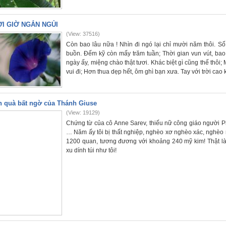
I GIỜ NGẮN NGỦI
(View: 37516)
Còn bao lâu nữa ! Nhìn đi ngó lại chỉ mười năm thôi. Số 
buồn. Đếm kỹ còn mấy trăm tuần; Thời gian vun vút, bao 
ngày ấy, miệng chào thật tươi. Khác biệt gì cũng thế thôi
vui đi; Hơn thua dẹp hết, ôm ghì bạn xưa. Tay với trời cao
 quà bất ngờ của Thánh Giuse
(View: 19129)
Chứng từ của cô Anne Sarev, thiếu nữ công giáo người P
… Năm ấy tôi bị thất nghiệp, nghèo xơ nghèo xác, nghèo r
1200 quan, tương đương với khoảng 240 mỹ kim! Thật là
xu dính túi như tôi!