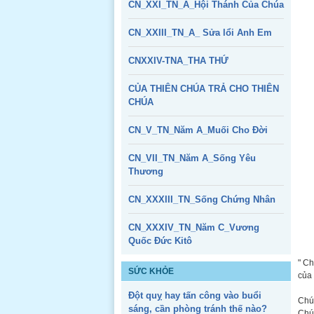
CN_XXI_TN_A_Hội Thánh Của Chúa
CN_XXIII_TN_A_ Sửa lổi Anh Em
CNXXIV-TNA_THA THỨ
CỦA THIÊN CHÚA TRẢ CHO THIÊN
CHÚA
CN_V_TN_Năm A_Muối Cho Đời
CN_VII_TN_Năm A_Sống Yêu
Thương
CN_XXXIII_TN_Sống Chứng Nhân
CN_XXXIV_TN_Năm C_Vương
Quốc Đức Kitô
" Ch
SỨC KHỎE
của 
Đột quỵ hay tấn công vào buổi
Chú
sáng, cần phòng tránh thế nào?
Chúa