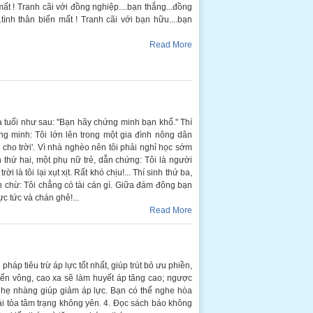
mất ! Tranh cãi với đồng nghiệp....bạn thắng...đồng
.tình thân biến mất ! Tranh cãi với bạn hữu....bạn
Read More
a tuổi như sau: "Bạn hãy chứng minh bạn khổ." Thí
g minh: Tôi lớn lên trong một gia đình nông dân
cho trời'. Vì nhà nghèo nên tôi phải nghỉ học sớm
nh thứ hai, một phụ nữ trẻ, dẫn chứng: Tôi là người
 là tôi lại xụt xịt. Rất khó chịu!... Thí sinh thứ ba,
 chừ: Tôi chẳng có tài cán gì. Giữa đám đông bạn
c tức và chán ghê!...
Read More
háp tiêu trừ áp lực tốt nhất, giúp trút bỏ ưu phiền,
iển vông, cao xa sẽ làm huyết áp tăng cao; ngược
c nhẹ nhàng giúp giảm áp lực. Bạn có thể nghe hòa
ải tỏa tâm trạng không yên. 4. Đọc sách báo không