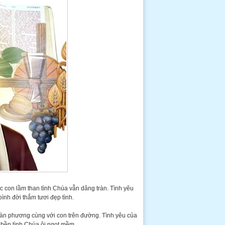
 con lầm than tình Chúa vẫn dâng tràn. Tình yêu
ình đời thắm tươi đẹp tình.
gàn phương cùng với con trên đường. Tình yêu của
 bền tình Chúa ôi ngọt mềm.