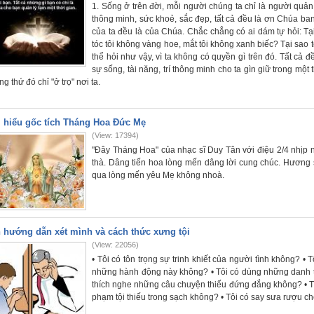
1. Sống ở trên đời, mỗi người chúng ta chỉ là người quản 
thông minh, sức khoẻ, sắc đẹp, tất cả đều là ơn Chúa ban. 
của ta đều là của Chúa. Chắc chẳng có ai dám tự hỏi: T
tóc tôi không vàng hoe, mắt tôi không xanh biếc? Tại sao 
thể hỏi như vậy, vì ta không có quyền gì trên đó. Tất cả 
sự sống, tài năng, trí thông minh cho ta gìn giữ trong một
g thứ đó chỉ "ở trọ" nơi ta.
 hiểu gốc tích Tháng Hoa Đức Mẹ
(View: 17394)
"Đây Tháng Hoa" của nhạc sĩ Duy Tân với điệu 2/4 nhịp n
thà. Dâng tiến hoa lòng mến dâng lời cung chúc. Hương
qua lòng mến yêu Mẹ không nhoà.
 hướng dẫn xét mình và cách thức xưng tội
(View: 22056)
• Tôi có tôn trọng sự trinh khiết của người tình không? 
những hành động này không? • Tôi có dùng những danh t
thích nghe những câu chuyện thiếu đứng đắng không? • Tôi
phạm tội thiếu trong sạch không? • Tôi có say sưa rượu c