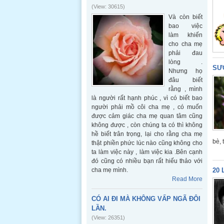
(View: 30615)
Và còn biết
bao việc
làm khiến
cho cha mẹ
phải đau
lòng .
SƯ
Nhưng họ
đâu biết
rằng , mình
là người rất hạnh phúc , vì có biết bao
người phải mồ côi cha mẹ , có muốn
được cảm giác cha mẹ quan tâm cũng
không được , còn chúng ta có thì không
hề biết trân trọng, lại cho rằng cha mẹ
bè, 
thật phiền phức lúc nào cũng không cho
ta làm việc này , làm việc kia .Bên cạnh
đó cũng có nhiều bạn rất hiếu thảo với
cha mẹ mình.
20 
Read More
CÓ AI ĐI MÀ KHÔNG VẤP NGÃ ĐÔI
LẦN.
(View: 26351)