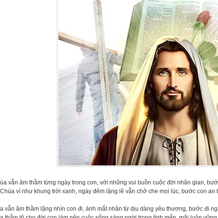
úa vẫn âm thầm từng ngày trong con, với những vui buồn cuộc đời nhân gian, bước
Chúa ví như khung trời xanh, ngày đêm lặng lẽ vẫn chở che mọi lúc, bước con an b
a vẫn âm thầm lặng nhìn con đi, ánh mắt nhân từ dịu dàng yêu thương, bước đi n
 thắm tô cho đời con,làm nên cuộc sống sáng ngời trong tình mến, mãi luôn vững