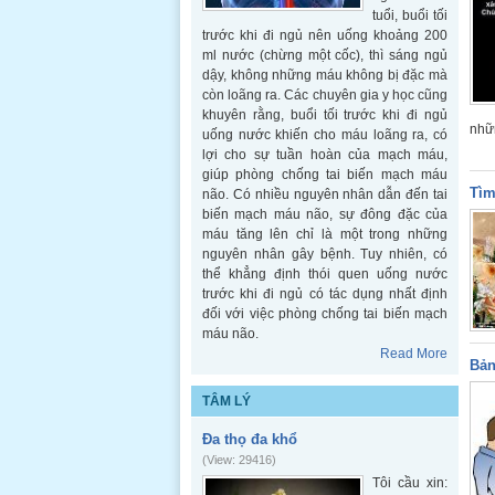
tuổi, buổi tối
trước khi đi ngủ nên uống khoảng 200
ml nước (chừng một cốc), thì sáng ngủ
dậy, không những máu không bị đặc mà
còn loãng ra. Các chuyên gia y học cũng
khuyên rằng, buổi tối trước khi đi ngủ
nhữn
uống nước khiến cho máu loãng ra, có
lợi cho sự tuần hoàn của mạch máu,
giúp phòng chống tai biến mạch máu
Tìm
não. Có nhiều nguyên nhân dẫn đến tai
biến mạch máu não, sự đông đặc của
máu tăng lên chỉ là một trong những
nguyên nhân gây bệnh. Tuy nhiên, có
thể khẳng định thói quen uống nước
trước khi đi ngủ có tác dụng nhất định
đối với việc phòng chống tai biến mạch
máu não.
Read More
Bản
TÂM LÝ
Đa thọ đa khổ
(View: 29416)
Tôi cầu xin: