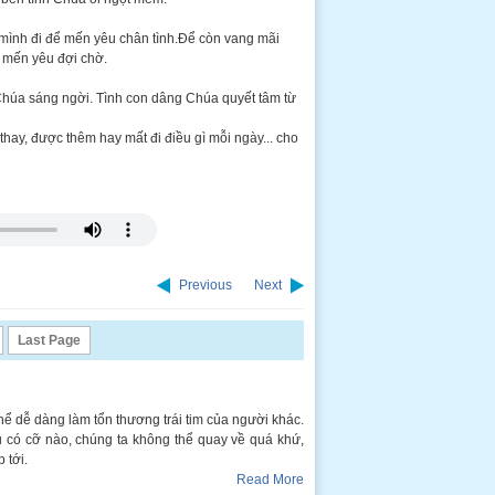
n mình đi để mến yêu chân tình.Để còn vang mãi
à mến yêu đợi chờ.
Chúa sáng ngời. Tình con dâng Chúa quyết tâm từ
hay, được thêm hay mất đi điều gì mỗi ngày... cho
Previous
Next
Last Page
thể dễ dàng làm tổn thương trái tim của người khác.
u có cỡ nào, chúng ta không thể quay về quá khứ,
 tới.
Read More