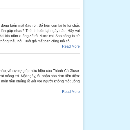
đông biến mất đâu rồi; Số hên còn lại lẻ loi chắc
lần gặp nhau? Thôi thì còn lại ngày nào; Hãy vui
; Mai kia nằm xuống để rồi được chi. Sao bằng ta cứ
 không thấu nổi. Tuổi già mất bạn cũng mồ côi.
Read More
háp, về sự trợ giúp hữu hiệu của Thánh Cả Giuse.
ớt mồng tơi. Một ngày, tôi nhận hóa đơn tiền điện:
 món tiền khổng lồ đối với người không một đồng
Read More