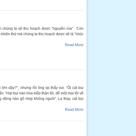
hì chúng ta sẽ thu hoạch được "nguyền rủa" . Còn
g nhiên thứ mà chúng ta thu hoạch được sẽ là "chúc
Read More
lớn dậy?”, nhưng rồi ông lại thấy vui: “Ôi cát bụi
vấn: “Hạt bụi nào hóa kiếp thân tôi, để một mai tôi về
ếng động nào gõ nhịp không nguôi”. Lạ thay, cát bụi
Read More