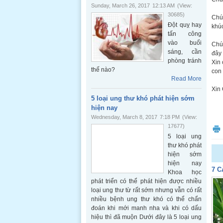
Sunday, March 26, 2017
12:13 AM
(View:
30685)
Chúa
Đột quỵ hay
khúc
tấn công
vào buổi
Chú
sáng, cần
đây 
phòng tránh
Xin 
thế nào?
con 
Read More
Xin
5 loại ung thư khó phát hiện sớm
hiện nay
Wednesday, March 8, 2017
7:18 PM
(View:
17677)
5 loại ung
thư khó phát
hiện sớm
hiện nay
7 C
Khoa học
phát triển có thể phát hiện được nhiều
loại ung thư từ rất sớm nhưng vẫn có rất
nhiều bệnh ung thư khó có thể chẩn
đoán khi mới manh nha và khi có dấu
hiệu thì đã muộn Dưới đây là 5 loại ung