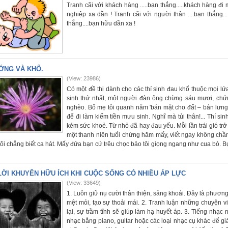
Tranh cãi với khách hàng .....bạn thắng.....khách hàng đi 
nghiệp xa dần ! Tranh cãi với người thân ....bạn thắng...
thắng....bạn hữu dần xa !
ỚNG VÀ KHỔ.
(View: 23986)
Có một đề thi dành cho các thí sinh đau khổ thuộc mọi lứ
sinh thứ nhất, một người đàn ông chừng sáu mươi, chứn
nghèo. Bố mẹ tôi quanh năm 'bán mặt cho đất – bán lưng 
để đi làm kiếm tiền mưu sinh. Nghĩ mà tủi thân!... Thí si
kém sức khoẻ. Từ nhỏ đã hay đau yếu. Mỗi lần trái gió trở trời
một thanh niên tuổi chừng hăm mấy, viết ngay không chần
tôi chẳng biết ca hát. Mấy đứa bạn cứ trêu chọc bảo tôi giọng ngang như cua bò. Bự
LỜI KHUYÊN HỮU ÍCH KHI CUỘC SỐNG CÓ NHIỀU ÁP LỰC
(View: 33649)
1. Luôn giữ nụ cười thân thiện, sảng khoái. Đây là phương p
mệt mỏi, tạo sự thoải mái. 2. Tranh luận những chuyện v
lại, sự trầm tĩnh sẽ giúp làm hạ huyết áp. 3. Tiếng nhạ
nhạc bằng piano, guitar hoặc các loại nhạc cụ khác để gi