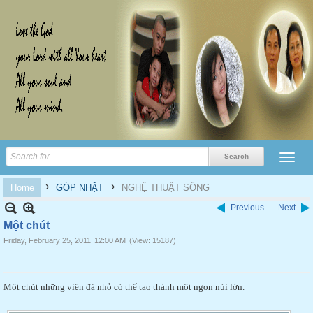
›
›
Home
GÓP NHẶT
NGHỆ THUẬT SỐNG
Previous
Next
Một chút
Friday, February 25, 2011
12:00 AM
(View: 15187)
Một chút những viên đá nhỏ có thể tạo thành một ngọn núi lớn.