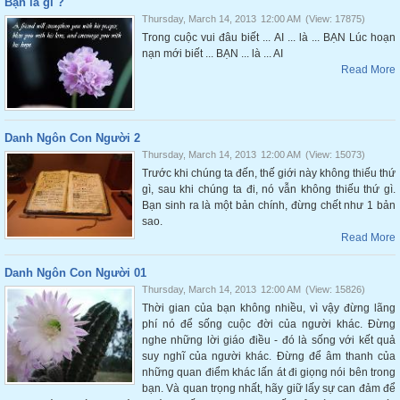
Bạn là gì ?
Thursday, March 14, 2013
12:00 AM
(View: 17875)
Trong cuộc vui đâu biết ... AI ... là ... BẠN Lúc hoạn
nạn mới biết ... BẠN ... là ... AI
Read More
Danh Ngôn Con Người 2
Thursday, March 14, 2013
12:00 AM
(View: 15073)
Trước khi chúng ta đến, thế giới này không thiếu thứ
gì, sau khi chúng ta đi, nó vẫn không thiếu thứ gì.
Bạn sinh ra là một bản chính, đừng chết như 1 bản
sao.
Read More
Danh Ngôn Con Người 01
Thursday, March 14, 2013
12:00 AM
(View: 15826)
Thời gian của bạn không nhiều, vì vậy đừng lãng
phí nó để sống cuộc đời của người khác. Đừng
nghe những lời giáo điều - đó là sống với kết quả
suy nghĩ của người khác. Đừng để âm thanh của
những quan điểm khác lấn át đi giọng nói bên trong
bạn. Và quan trọng nhất, hãy giữ lấy sự can đảm để