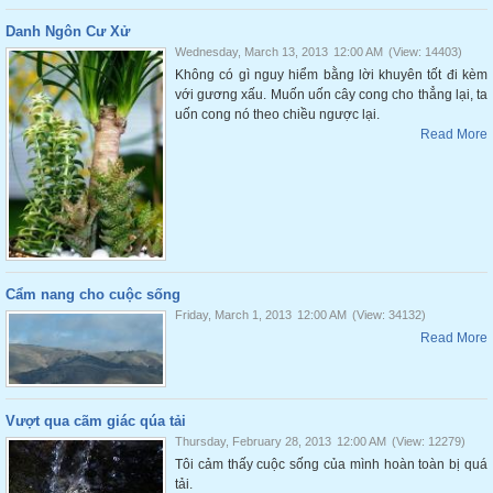
Danh Ngôn Cư Xử
Wednesday, March 13, 2013
12:00 AM
(View: 14403)
Không có gì nguy hiểm bằng lời khuyên tốt đi kèm
với gương xấu. Muốn uốn cây cong cho thẳng lại, ta
uốn cong nó theo chiều ngược lại.
Read More
Cẩm nang cho cuộc sống
Friday, March 1, 2013
12:00 AM
(View: 34132)
Read More
Vượt qua cãm giác qúa tải
Thursday, February 28, 2013
12:00 AM
(View: 12279)
Tôi cảm thấy cuộc sống của mình hoàn toàn bị quá
tải.