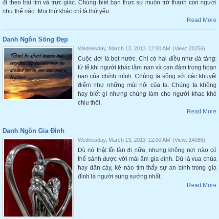
đi theo trái tim và trực giác. Chúng biết bạn thực sự muốn trở thành con người
như thế nào. Mọi thứ khác chỉ là thứ yếu.
Read More
Danh Ngôn Sống Đẹp
Wednesday, March 13, 2013
12:00 AM
(View: 20256)
Cuộc đời là bọt nước. Chỉ có hai điều như đá tảng:
tử tế khi người khác lâm nạn và can đảm trong hoạn
nạn của chính mình. Chúng ta sống với các khuyết
điểm như những mùi hôi của ta. Chúng ta không
hay biết gì nhưng chúng làm cho người khac khó
chịu thôi.
Read More
Danh Ngôn Gia Đình
Wednesday, March 13, 2013
12:00 AM
(View: 14086)
Dù nó thật tồi tàn đi nữa, nhưng không nơi nào có
thể sánh được với mái ấm gia đình. Dù là vua chúa
hay dân cày, kẻ nào tìm thấy sự an bình trong gia
đình là người sung sướng nhất.
Read More