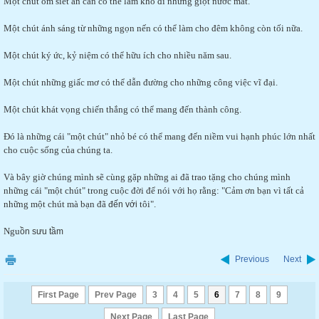
Một chút ôm siết ân cần có thể làm khô đi những giọt nước mắt.
Một chút ánh sáng từ những ngọn nến có thể làm cho đêm không còn tối nữa.
Một chút ký ức, kỷ niệm có thể hữu ích cho nhiều năm sau.
Một chút những giấc mơ có thể dẫn đường cho những công việc vĩ đại.
Một chút khát vọng chiến thắng có thể mang đến thành công.
Đó là những cái "một chút" nhỏ bé có thể mang đến niềm vui hạnh phúc lớn nhất
cho cuộc sống của chúng ta.
Và bây giờ chúng mình sẽ cùng gặp những ai đã trao tặng cho chúng mình
những cái "một chút" trong cuộc đời để nói với họ rằng: "Cảm ơn bạn vì tất cả
những một chút mà bạn đã
tôi".
đến với
Ngu
ồn sưu tầm
Previous
Next
First Page
Prev Page
3
4
5
6
7
8
9
Next Page
Last Page