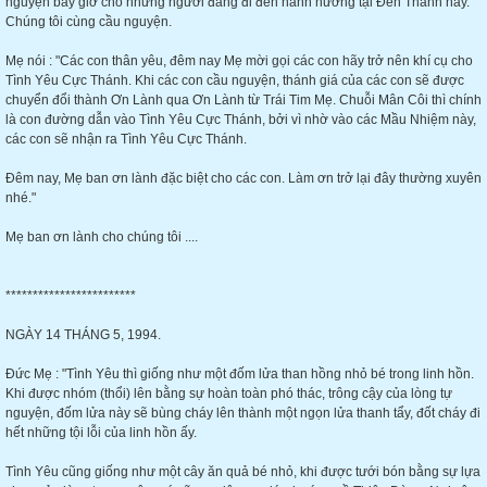
nguyện bây giờ cho những người đang đi đến hành hương tại Đền Thánh này.
Chúng tôi cùng cầu nguyện.
Mẹ nói : "Các con thân yêu, đêm nay Mẹ mời gọi các con hãy trở nên khí cụ cho
Tình Yêu Cực Thánh. Khi các con cầu nguyện, thánh giá của các con sẽ được
chuyển đổi thành Ơn Lành qua Ơn Lành từ Trái Tim Mẹ. Chuỗi Mân Côi thì chính
là con đường dẫn vào Tình Yêu Cực Thánh, bởi vì nhờ vào các Mầu Nhiệm này,
các con sẽ nhận ra Tình Yêu Cực Thánh.
Đêm nay, Mẹ ban ơn lành đặc biệt cho các con. Làm ơn trở lại đây thường xuyên
nhé."
Mẹ ban ơn lành cho chúng tôi ....
************************
NGÀY 14 THÁNG 5, 1994.
Đức Mẹ : "Tình Yêu thì giống như một đốm lửa than hồng nhỏ bé trong linh hồn.
Khi được nhóm (thổi) lên bằng sự hoàn toàn phó thác, trông cậy của lòng tự
nguyện, đốm lửa này sẽ bùng cháy lên thành một ngọn lửa thanh tẩy, đốt cháy đi
hết những tội lỗi của linh hồn ấy.
Tình Yêu cũng giống như một cây ăn quả bé nhỏ, khi được tưới bón bằng sự lựa