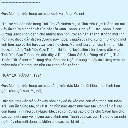
***************************
Đức Mẹ hiện đến trong áo màu xanh và trắng. Mẹ nói :
"Thước đo toàn hảo trong Trái Tim Vô Nhiễm Mẹ là Tình Yêu Cực Thánh, do nơi
đây ẩn chứa sự hoàn tất của các Lời Kinh Thánh. Tình Yêu Cực Thánh là con
đường được chọn dành cho những linh hồn ước ao nên Thánh. Không một linh
hồn nào được dẫn đi trên đường này ngoài ý muốn của họ, cũng như không một
linh hồn nào có thể bước xa hơn ý họ chọn. Mỗi một lựa chọn của linh hồn, khi
được đo bằng Tình Yêu Cực Thánh, thì là một bước tiến trên đường dẫn vào
Tình Yêu Cực Thánh. Mẹ đến đây vì Danh Chúa Giê-Su, Đấng Vô Cùng Thánh
Thiện. Tất cả mọi chúc tụng đều dành cho Ngài. Chúng ta hãy đo lường xem sự
thánh hóa của từng linh hồn lựa chọn nên Thánh."
NGÀY 10 THÁNG 4, 1994.
Đức Mẹ hiện đến trong áo màu trắng, trên đầu Mẹ là một triều thiên hình tròn
gồm các ngôi sao. Mẹ nói,
Đức Mẹ :"Mẹ đặc biệt đến đây hôm nay để lôi kéo các con vào trong sâu thẳm
Trái Tim Ân Sủng Mẹ, có rất ít linh hồn nào được như vậy. Mẹ luôn dẫn dắt các
con bằng Tình Yêu của Người Mẹ, các con đừng bao giờ để cho Satan làm cho
các con nghi ngờ về những quyết định nên Thánh của các con. Nó dùng sự nghi
ngờ này như một dụng cụ khiến cho các con bị rối loạn.