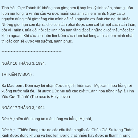
Tình Yêu Cực Thánh thì không bao giờ ghen tị hay ích kỷ tính toán, nhưng luôn
luôn mở lòng ra vì nhu cầu và ước muốn của anh chị em mình. Ngay cả tự
nguyện dùng thời giờ riêng của mình để cầu nguyện ơn lành cho người khác.
Những giới hạn con đặt ra cho con cần phải được xem xét lại một cách cẩn thận,
bởi vì Thiên Chúa đòi hỏi các linh hồn ban tặng tất cả những gì có thể, một cách
khôn ngoan. Khi các con luôn tìm kiếm cách làm hài lòng anh chị em mình nhất,
thì các con sẽ được vui sướng, hạnh phúc.
***************************************
NGÀY 16 THÁNG 3, 1994.
THỊ KIẾN (VISON) :
Bà Maureen : Đêm nay tôi nhận được một thị kiến sau : Một cành hoa hồng rơi
xuống trước mặt tôi. Tôi được Đức Mẹ nói cho biết :"Cành hoa hồng này là Tình
Yêu Cực Thánh" (The rose is Holy Love.)
NGÀY 17 THÁNG 3, 1994.
Đức Mẹ hiến đến trong áo màu hồng và trắng. Mẹ nói,
Đức Mẹ : "Thiên Đàng ước ao các câu thành ngữ của Chúa Giê-Su trong Thánh
Kinh được đóng khung và treo lên tường thật nhiều hay được in thành những