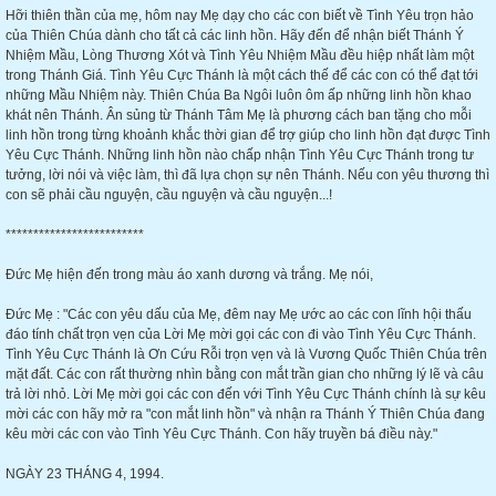
Hỡi thiên thần của mẹ, hôm nay Mẹ dạy cho các con biết về Tình Yêu trọn hảo
của Thiên Chúa dành cho tất cả các linh hồn. Hãy đến để nhận biết Thánh Ý
Nhiệm Mầu, Lòng Thương Xót và Tình Yêu Nhiệm Mầu đều hiệp nhất làm một
trong Thánh Giá. Tình Yêu Cực Thánh là một cách thế để các con có thể đạt tới
những Mầu Nhiệm này. Thiên Chúa Ba Ngôi luôn ôm ấp những linh hồn khao
khát nên Thánh. Ân sủng từ Thánh Tâm Mẹ là phương cách ban tặng cho mỗi
linh hồn trong từng khoảnh khắc thời gian để trợ giúp cho linh hồn đạt được Tình
Yêu Cực Thánh. Những linh hồn nào chấp nhận Tình Yêu Cực Thánh trong tư
tưởng, lời nói và việc làm, thì đã lựa chọn sự nên Thánh. Nếu con yêu thương thì
con sẽ phải cầu nguyện, cầu nguyện và cầu nguyện...!
*************************
Đức Mẹ hiện đến trong màu áo xanh dương và trắng. Mẹ nói,
Đức Mẹ : "Các con yêu dấu của Mẹ, đêm nay Mẹ ước ao các con lĩnh hội thấu
đáo tính chất trọn vẹn của Lời Mẹ mời gọi các con đi vào Tình Yêu Cực Thánh.
Tình Yêu Cực Thánh là Ơn Cứu Rỗi trọn vẹn và là Vương Quốc Thiên Chúa trên
mặt đất. Các con rất thường nhìn bằng con mắt trần gian cho những lý lẽ và câu
trả lời nhỏ. Lời Mẹ mời gọi các con đến với Tình Yêu Cực Thánh chính là sự kêu
mời các con hãy mở ra "con mắt linh hồn" và nhận ra Thánh Ý Thiên Chúa đang
kêu mời các con vào Tình Yêu Cực Thánh. Con hãy truyền bá điều này."
NGÀY 23 THÁNG 4, 1994.