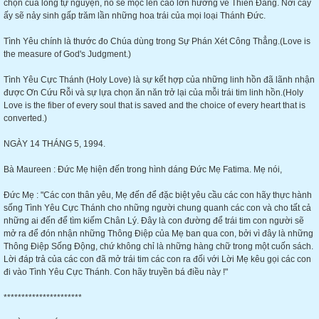
chọn của lòng tự nguyện, nó sẽ mọc lên cao lớn hướng về Thiên Đàng. Nơi cây
ấy sẽ nảy sinh gấp trăm lần những hoa trái của mọi loại Thánh Đức.
Tình Yêu chính là thước đo Chúa dùng trong Sự Phán Xét Công Thẳng.(Love is
the measure of God's Judgment.)
Tình Yêu Cực Thánh (Holy Love) là sự kết hợp của những linh hồn đã lãnh nhận
được Ơn Cứu Rỗi và sự lựa chọn ăn năn trở lại của mỗi trái tim linh hồn.(Holy
Love is the fiber of every soul that is saved and the choice of every heart that is
converted.)
NGÀY 14 THÁNG 5, 1994.
Bà Maureen : Đức Mẹ hiện đến trong hình dáng Đức Mẹ Fatima. Mẹ nói,
Đức Mẹ : "Các con thân yêu, Mẹ đến để đặc biệt yêu cầu các con hãy thực hành
sống Tình Yêu Cực Thánh cho những người chung quanh các con và cho tất cả
những ai đến để tìm kiếm Chân Lý. Đây là con đường để trái tim con người sẽ
mở ra để đón nhận những Thông Điệp của Mẹ ban qua con, bởi vì đây là những
Thông Điệp Sống Động, chứ không chỉ là những hàng chữ trong một cuốn sách.
Lời đáp trả của các con đã mở trái tim các con ra đối với Lời Mẹ kêu gọi các con
đi vào Tình Yêu Cực Thánh. Con hãy truyền bá điều này !"
**********************