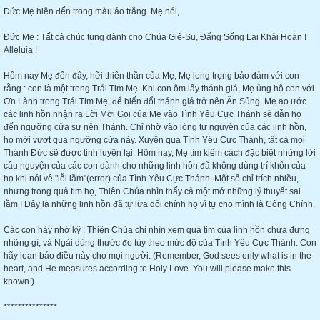
Đức Mẹ hiện đến trong màu áo trắng. Mẹ nói,
Đức Mẹ : Tất cả chúc tụng dành cho Chúa Giê-Su, Đấng Sống Lại Khải Hoàn !
Alleluia !
Hôm nay Mẹ đến đây, hỡi thiên thần của Mẹ, Mẹ long trọng bảo đảm với con
rằng : con là một trong Trái Tim Mẹ. Khi con ôm lấy thánh giá, Mẹ ủng hộ con với
Ơn Lành trong Trái Tim Mẹ, để biến đổi thánh giá trở nên Ân Sủng. Mẹ ao ước
các linh hồn nhận ra Lời Mời Gọi của Mẹ vào Tình Yêu Cực Thánh sẽ dẫn họ
đến ngưỡng cửa sự nên Thánh. Chỉ nhờ vào lòng tự nguyện của các linh hồn,
họ mới vượt qua ngưỡng cửa này. Xuyên qua Tình Yêu Cực Thánh, tất cả mọi
Thánh Đức sẽ được tinh luyện lại. Hôm nay, Mẹ tìm kiếm cách đặc biệt những lời
cầu nguyện của các con dành cho những linh hồn đã không dùng trí khôn của
họ khi nói về "lỗi lầm"(error) của Tình Yêu Cực Thánh. Một số chỉ trích nhiều,
nhưng trong quả tim họ, Thiên Chúa nhìn thấy cả một mớ những lý thuyết sai
lầm ! Đây là những linh hồn đã tự lừa dối chính họ vì tự cho mình là Công Chính.
Các con hãy nhớ kỹ : Thiên Chúa chỉ nhìn xem quả tim của linh hồn chứa đựng
những gì, và Ngài dùng thước đo tùy theo mức độ của Tình Yêu Cực Thánh. Con
hãy loan báo điều này cho mọi người. (Remember, God sees only what is in the
heart, and He measures according to Holy Love. You will please make this
known.)
***************