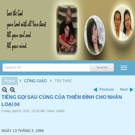
›
›
Home
CÔNG GIÁO
TÍN THÁC
Previous
Next
TIẾNG GỌI SAU CÙNG CỦA THIÊN ĐÌNH CHO NHÂN
LOẠI 04
Friday, April 8, 2011
12:00 AM
(View: 6668)
NGÀY 13 THÁNG 3, 1994.