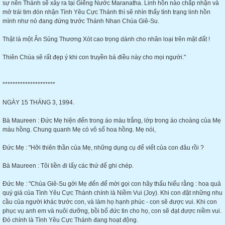
sự nên Thánh sẽ xảy ra tại Giếng Nước Maranatha. Linh hồn nào chấp nhận và
mở trái tim đón nhận Tình Yêu Cực Thánh thì sẽ nhìn thấy tình trạng linh hồn
mình như nó đang đứng trước Thánh Nhan Chúa Giê-Su.
Thật là một Ân Sủng Thương Xót cao trọng dành cho nhân loại trên mặt đất !
Thiên Chúa sẽ rất đẹp ý khi con truyền bá điều này cho mọi người."
*********************
NGÀY 15 THÁNG 3, 1994.
Bà Maureen : Đức Mẹ hiện đến trong áo màu trắng, lớp trong áo choàng của Mẹ
màu hồng. Chung quanh Mẹ có vô số hoa hồng. Mẹ nói,
Đức Mẹ : "Hỡi thiên thần của Mẹ, những dụng cụ để viết của con đâu rồi ?
Bà Maureen : Tôi liền đi lấy các thứ để ghi chép.
Đức Mẹ : "Chúa Giê-Su gởi Mẹ đến để mời gọi con hãy thấu hiểu rằng : hoa quả
quý giá của Tình Yêu Cực Thánh chính là Niềm Vui (Joy). Khi con đặt những nhu
cầu của người khác trước con, và làm họ hạnh phúc - con sẽ được vui. Khi con
phục vụ anh em và nuôi dưỡng, bồi bổ đức tin cho họ, con sẽ đạt được niềm vui.
Đó chính là Tình Yêu Cực Thánh đang hoạt động.