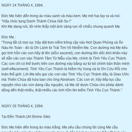
NGÀY 24 THÁNG 4, 1994.
Đức Mẹ hiện đến trong áo màu xanh và màu kem. Mẹ mở hai tay ra và nói :
"Hãy chúc tụng Danh Thánh Chúa Giê-Su !"
Khi Mẹ đang nói, tôi nhìn thấy một ánh sáng rực rỡ chiếu chung quanh Mẹ.
Đức Mẹ :
"Trong tất cả mọi sự, hãy đặt trọn niềm trông cậy vào Nơi Quan Phòng và Ẩn
Náu An Toàn - đó là Ơn Lành từ Trái Tim Vô Nhiễm Mẹ. Con đường mà Mẹ kêu
gọi linh hồn các con hãy đi lên (dốc/ ascend), con đường lên dốc khó khăn này
sẽ dẫn các con vào Thánh Tâm Từ Mẫu của Mẹ, chính là Tình Yêu Cực Thánh.
Các con chỉ có thể bước trên con đường này bằng sự từ bỏ chính bản thân mình
(self-effacement). Tình Yêu Cực Thánh là Niềm Hy Vọng và là Ơn Cứu Rỗi cho
toàn thế giới. Lời Mẹ kêu gọi các con vào Tình Yêu Cực Thánh đây, là Giao Ước
mà Thiên Chúa đã hứa ban cho ông Abraham. Các con ơi, hãy tiếp tục cầu
nguyện như các con đang cầu nguyện, và Mẹ sẽ được Chúa cho phép đánh
động đến thật nhiều, thật nhiều các linh hồn tìm kiếm Tình Yêu Cực Thánh."
NGÀY 26 THÁNG 4, 1994.
Tại Đền Thánh.(At Shrine Site)
Đức Mẹ hiện đến trong áo màu trắng. Mẹ yêu cầu chúng tôi cùng Mẹ cầu