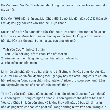
Bà Maureen : Mẹ Rất Thánh hiện đến trong màu áo xám và tím. Mẹ mở rộng đôi
tay và nói,
Đức Mẹ : "Hỡi thiên thần của Mẹ, Chúa Giê-Su gởi Mẹ đến đây để tỏ lộ thêm về
Lời Mẹ kêu gọi các con vào Tình Yêu Cực Thánh.
Khi linh hồn bắt đầu hành trình của Tình Yêu Cực Thánh, tình trạng hiện tại của
linh hồn ấy liền được bóc trần và phô bày ra mỗi từng tội lỗi ghê tởm của linh
hồn ấy. Đây là điều quan trọng mà các con phải ghi nhớ :
- Tình Yêu Cực Thánh có 3 phần :
1. Yêu Chúa hết lòng, hết trí khôn, trên hết mọi sự.
2. Yêu mến anh em láng giềng, tha nhân như chính mình.
3. Yêu chính linh hồn mình.
Linh hồn cần phải đứng trụ hai chân cho thật vững chắc vào trong Nơi Ẩn Náu
của Trái Tim Vô Nhiễm Mẹ trong thời đại ngày nay, vì Satan đang cố sức xô linh
hồn rơi xuống "dòng sông chán nản, ngã lòng" (river of discouragement). Làm
ơn hãy truyền bá cho các con cái của Mẹ biết rằng :
Tình Yêu của Thiên Chúa dành cho mỗi linh hồn thì ngoài suy nghĩ và hiểu biết
của con người ! Không có ngôn từ nào của con người có thể diễn tả hết ! Tình
Yêu của Chúa thì luôn bền vững và không thay đổi mặc dù bao tội lỗi mà linh
hồn đã phạm; và các con cần phải hiểu rằng : những bước trên con đường của