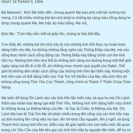
NGÀY 18 THÁNG 5, 1994.
Bà Maureen : Đức Mẹ hiện đến, chung quanh Mẹ bao phủ một làn sương mù
mỏng. Có rất nhiều những trái tim nhỏ phát ra những tia sáng màu hồng đang lơ
lửng chung quanh Mẹ. Mẹ mặc áo màu trắng. Mẹ nói,
Đức Mẹ : "Con hãy cầm viết và giấy lên, chúng ta hãy bắt đầu.
Con thấy đó, những trái tim nhỏ này là của những linh hồn thực sự hoàn toàn
dâng hiến cho Mẹ, họ không những lắng nghe các Thông Điệp của Mẹ, mà còn
sống thực hành cách sống động các Thông Điệp này bằng chính con tim linh
hồn họ. Những linh hồn như thế là những ánh sáng soi đường trong một thế giới
ngày càng mù tối đi vì tội lỗi, do những mưu chước quỷ quyệt của Satan. Thế
giới thì không đón nhận cách sống của những linh hồn tận hiến này. Không một
linh hồn nào có thể dâng hiến cho Trái Tim Vô Nhiễm của Mẹ, nếu linh hồn đó
không sống trong Tình Yêu Cực Thánh, cũng chính là Thánh Ý Thiên Chúa Toàn
Năng.
Mẹ tuôn đổ từng Ơn Lành vào các linh hồn tận hiến này, và qua họ mà Ơn Lành
thấm vào nhân loại đang cạn kiệt Tình Yêu. Những linh hồn dâng hiến này chính
là những dụng cụ thiêng liêng của Mẹ - là Tay, là Chân, là Miệng của Mẹ. Ơn
Lành Mẹ ban từ Trái Tim Mẹ sẽ phản chiếu trong đời sống của các linh hồn này
và ảnh hưởng lên công việc họ làm, lên lời kinh cầu nguyện, lên ý nghĩ, và từng
Thánh Đức trong linh hồn họ. Điều này đã giải nghĩa cho con hiểu mức độ quan
trọng Lời Yêu Cầu của Mẹ kêu gọi các linh hồn hãy tự nguyện tận hiến, để họ có