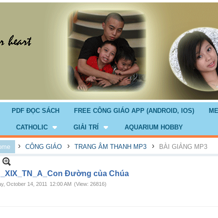
PDF ĐỌC SÁCH
FREE CÔNG GIÁO APP (ANDROID, IOS)
ME
CATHOLIC
GIẢI TRÍ
AQUARIUM HOBBY
›
›
›
ome
CÔNG GIÁO
TRANG ÂM THANH MP3
BÀI GIẢNG MP3
_XIX_TN_A_Con Đường của Chúa
ay, October 14, 2011
12:00 AM
(View: 26816)