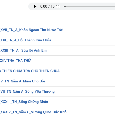
XVII_TN_A_Khôn Ngoan Tìm Nước Trời
XXI_TN_A_Hội Thánh Của Chúa
XXIII_TN_A_ Sửa lổi Anh Em
XXIV-TNA_THA THỨ
A THIÊN CHÚA TRẢ CHO THIÊN CHÚA
V_TN_Năm A_Muối Cho Đời
VII_TN_Năm A_Sống Yêu Thương
XXXIII_TN_Sống Chứng Nhân
XXXIV_TN_Năm C_Vương Quốc Đức Kitô