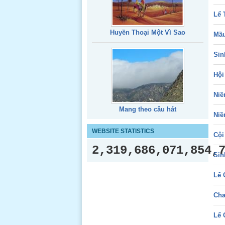
Lể 
Huyền Thoại Một Vì Sao
Mầu
Sin
Hội
Niề
Mang theo câu hát
Niề
WEBSITE STATISTICS
Cội
2,319,686,071,854,
Sin
Lể 
Cha
Lể 