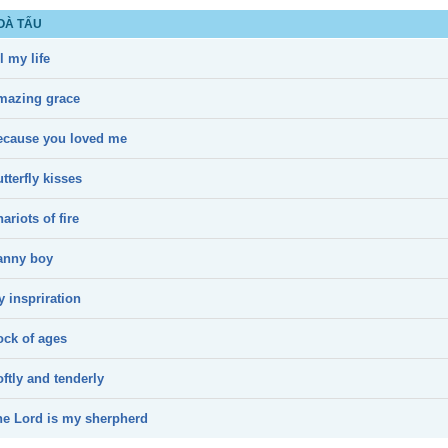
OÀ TẤU
l my life
mazing grace
ecause you loved me
tterfly kisses
ariots of fire
anny boy
 inspriration
ock of ages
ftly and tenderly
he Lord is my sherpherd