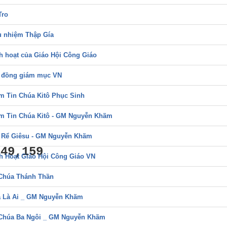
Tro
 nhiệm Thập Gía
h hoạt của Giáo Hội Công Giáo
 đồng giám mục VN
m Tin Chúa Kitô Phục Sinh
m Tin Chúa Kitô - GM Nguyễn Khãm
 Rể Giêsu - GM Nguyễn Khãm
749,159
h Hoạt Giáo Hội Công Giáo VN
Chúa Thánh Thần
 Là Ai _ GM Nguyễn Khãm
Chúa Ba Ngôi _ GM Nguyễn Khãm