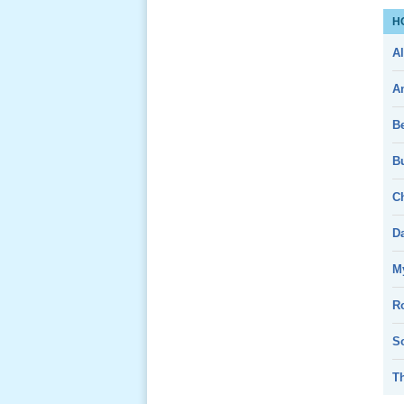
H
Al
A
B
Bu
Ch
D
My
R
So
T