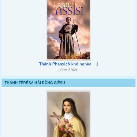
Thánh Phanxicô khó nghèo _ 1
(View: 5202)
THÁNH TÊRÊSA HÀI ĐỒNG GIÊSU