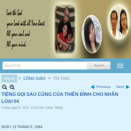
›
›
Home
CÔNG GIÁO
TÍN THÁC
Previous
Next
TIẾNG GỌI SAU CÙNG CỦA THIÊN ĐÌNH CHO NHÂN
LOẠI 04
Friday, April 8, 2011
12:00 AM
(View: 6669)
NGÀY 13 THÁNG 3, 1994.