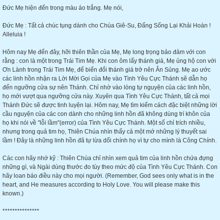
Đức Mẹ hiện đến trong màu áo trắng. Mẹ nói,
Đức Mẹ : Tất cả chúc tụng dành cho Chúa Giê-Su, Đấng Sống Lại Khải Hoàn !
Alleluia !
Hôm nay Mẹ đến đây, hỡi thiên thần của Mẹ, Mẹ long trọng bảo đảm với con
rằng : con là một trong Trái Tim Mẹ. Khi con ôm lấy thánh giá, Mẹ ủng hộ con với
Ơn Lành trong Trái Tim Mẹ, để biến đổi thánh giá trở nên Ân Sủng. Mẹ ao ước
các linh hồn nhận ra Lời Mời Gọi của Mẹ vào Tình Yêu Cực Thánh sẽ dẫn họ
đến ngưỡng cửa sự nên Thánh. Chỉ nhờ vào lòng tự nguyện của các linh hồn,
họ mới vượt qua ngưỡng cửa này. Xuyên qua Tình Yêu Cực Thánh, tất cả mọi
Thánh Đức sẽ được tinh luyện lại. Hôm nay, Mẹ tìm kiếm cách đặc biệt những lời
cầu nguyện của các con dành cho những linh hồn đã không dùng trí khôn của
họ khi nói về "lỗi lầm"(error) của Tình Yêu Cực Thánh. Một số chỉ trích nhiều,
nhưng trong quả tim họ, Thiên Chúa nhìn thấy cả một mớ những lý thuyết sai
lầm ! Đây là những linh hồn đã tự lừa dối chính họ vì tự cho mình là Công Chính.
Các con hãy nhớ kỹ : Thiên Chúa chỉ nhìn xem quả tim của linh hồn chứa đựng
những gì, và Ngài dùng thước đo tùy theo mức độ của Tình Yêu Cực Thánh. Con
hãy loan báo điều này cho mọi người. (Remember, God sees only what is in the
heart, and He measures according to Holy Love. You will please make this
known.)
***************