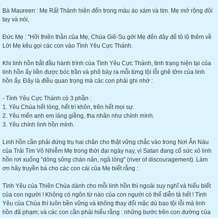
Bà Maureen : Mẹ Rất Thánh hiện đến trong màu áo xám và tím. Mẹ mở rộng đôi
tay và nói,
Đức Mẹ : "Hỡi thiên thần của Mẹ, Chúa Giê-Su gởi Mẹ đến đây để tỏ lộ thêm về
Lời Mẹ kêu gọi các con vào Tình Yêu Cực Thánh.
Khi linh hồn bắt đầu hành trình của Tình Yêu Cực Thánh, tình trạng hiện tại của
linh hồn ấy liền được bóc trần và phô bày ra mỗi từng tội lỗi ghê tởm của linh
hồn ấy. Đây là điều quan trọng mà các con phải ghi nhớ :
- Tình Yêu Cực Thánh có 3 phần :
1. Yêu Chúa hết lòng, hết trí khôn, trên hết mọi sự.
2. Yêu mến anh em láng giềng, tha nhân như chính mình.
3. Yêu chính linh hồn mình.
Linh hồn cần phải đứng trụ hai chân cho thật vững chắc vào trong Nơi Ẩn Náu
của Trái Tim Vô Nhiễm Mẹ trong thời đại ngày nay, vì Satan đang cố sức xô linh
hồn rơi xuống "dòng sông chán nản, ngã lòng" (river of discouragement). Làm
ơn hãy truyền bá cho các con cái của Mẹ biết rằng :
Tình Yêu của Thiên Chúa dành cho mỗi linh hồn thì ngoài suy nghĩ và hiểu biết
của con người ! Không có ngôn từ nào của con người có thể diễn tả hết ! Tình
Yêu của Chúa thì luôn bền vững và không thay đổi mặc dù bao tội lỗi mà linh
hồn đã phạm; và các con cần phải hiểu rằng : những bước trên con đường của