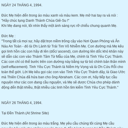
NGÀY 24 THÁNG 4, 1994.
Đức Mẹ hiện đến trong áo màu xanh và màu kem. Mẹ mở hai tay ra và nói :
"Hãy chúc tụng Danh Thánh Chúa Giê-Su !"
Khi Mẹ đang nói, tôi nhìn thấy một ánh sáng rực rỡ chiếu chung quanh Mẹ.
Đức Mẹ :
"Trong tất cả mọi sự, hãy đặt trọn niềm trông cậy vào Nơi Quan Phòng và Ẩn
Náu An Toàn - đó là Ơn Lành từ Trái Tim Vô Nhiễm Mẹ. Con đường mà Mẹ kêu
gọi linh hồn các con hãy đi lên (dốc/ ascend), con đường lên dốc khó khăn này
sẽ dẫn các con vào Thánh Tâm Từ Mẫu của Mẹ, chính là Tình Yêu Cực Thánh.
Các con chỉ có thể bước trên con đường này bằng sự từ bỏ chính bản thân mình
(self-effacement). Tình Yêu Cực Thánh là Niềm Hy Vọng và là Ơn Cứu Rỗi cho
toàn thế giới. Lời Mẹ kêu gọi các con vào Tình Yêu Cực Thánh đây, là Giao Ước
mà Thiên Chúa đã hứa ban cho ông Abraham. Các con ơi, hãy tiếp tục cầu
nguyện như các con đang cầu nguyện, và Mẹ sẽ được Chúa cho phép đánh
động đến thật nhiều, thật nhiều các linh hồn tìm kiếm Tình Yêu Cực Thánh."
NGÀY 26 THÁNG 4, 1994.
Tại Đền Thánh.(At Shrine Site)
Đức Mẹ hiện đến trong áo màu trắng. Mẹ yêu cầu chúng tôi cùng Mẹ cầu