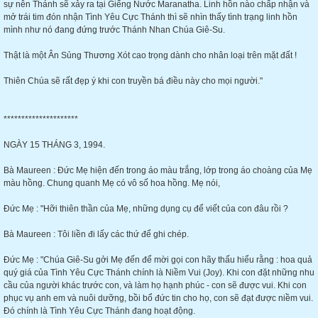
sự nên Thánh sẽ xảy ra tại Giếng Nước Maranatha. Linh hồn nào chấp nhận và
mở trái tim đón nhận Tình Yêu Cực Thánh thì sẽ nhìn thấy tình trạng linh hồn
mình như nó đang đứng trước Thánh Nhan Chúa Giê-Su.
Thật là một Ân Sủng Thương Xót cao trọng dành cho nhân loại trên mặt đất !
Thiên Chúa sẽ rất đẹp ý khi con truyền bá điều này cho mọi người."
*********************
NGÀY 15 THÁNG 3, 1994.
Bà Maureen : Đức Mẹ hiện đến trong áo màu trắng, lớp trong áo choàng của Mẹ
màu hồng. Chung quanh Mẹ có vô số hoa hồng. Mẹ nói,
Đức Mẹ : "Hỡi thiên thần của Mẹ, những dụng cụ để viết của con đâu rồi ?
Bà Maureen : Tôi liền đi lấy các thứ để ghi chép.
Đức Mẹ : "Chúa Giê-Su gởi Mẹ đến để mời gọi con hãy thấu hiểu rằng : hoa quả
quý giá của Tình Yêu Cực Thánh chính là Niềm Vui (Joy). Khi con đặt những nhu
cầu của người khác trước con, và làm họ hạnh phúc - con sẽ được vui. Khi con
phục vụ anh em và nuôi dưỡng, bồi bổ đức tin cho họ, con sẽ đạt được niềm vui.
Đó chính là Tình Yêu Cực Thánh đang hoạt động.