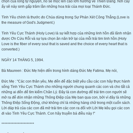
chọn của lòng tự nguyện, nó sẽ mọc lên cao lớn hướng về Thiên Đàng. Nơi cây
ấy sẽ nảy sinh gấp trăm lần những hoa trái của mọi loại Thánh Đức.
Tình Yêu chính là thước đo Chúa dùng trong Sự Phán Xét Công Thẳng.(Love is
the measure of God's Judgment.)
Tình Yêu Cực Thánh (Holy Love) là sự kết hợp của những linh hồn đã lãnh nhận
được Ơn Cứu Rỗi và sự lựa chọn ăn năn trở lại của mỗi trái tim linh hồn.(Holy
Love is the fiber of every soul that is saved and the choice of every heart that is
converted.)
NGÀY 14 THÁNG 5, 1994.
Bà Maureen : Đức Mẹ hiện đến trong hình dáng Đức Mẹ Fatima. Mẹ nói,
Đức Mẹ : "Các con thân yêu, Mẹ đến để đặc biệt yêu cầu các con hãy thực hành
sống Tình Yêu Cực Thánh cho những người chung quanh các con và cho tất cả
những ai đến để tìm kiếm Chân Lý. Đây là con đường để trái tim con người sẽ
mở ra để đón nhận những Thông Điệp của Mẹ ban qua con, bởi vì đây là những
Thông Điệp Sống Động, chứ không chỉ là những hàng chữ trong một cuốn sách.
Lời đáp trả của các con đã mở trái tim các con ra đối với Lời Mẹ kêu gọi các con
đi vào Tình Yêu Cực Thánh. Con hãy truyền bá điều này !"
**********************