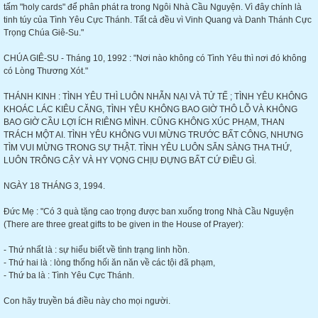
tấm "holy cards" để phân phát ra trong Ngôi Nhà Cầu Nguyện. Vì đây chính là
tinh túy của Tình Yêu Cực Thánh. Tất cả đều vì Vinh Quang và Danh Thánh Cực
Trọng Chúa Giê-Su."
CHÚA GIÊ-SU - Tháng 10, 1992 : "Nơi nào không có Tình Yêu thì nơi đó không
có Lòng Thương Xót."
THÁNH KINH : TÌNH YÊU THÌ LUÔN NHẪN NẠI VÀ TỬ TẾ ; TÌNH YÊU KHÔNG
KHOÁC LÁC KIÊU CĂNG, TÌNH YÊU KHÔNG BAO GIỜ THÔ LỖ VÀ KHÔNG
BAO GIỜ CẦU LỢI ÍCH RIÊNG MÌNH. CŨNG KHÔNG XÚC PHẠM, THAN
TRÁCH MỘT AI. TÌNH YÊU KHÔNG VUI MỪNG TRƯỚC BẤT CÔNG, NHƯNG
TÌM VUI MỪNG TRONG SỰ THẬT. TÌNH YÊU LUÔN SẴN SÀNG THA THỨ,
LUÔN TRÔNG CẬY VÀ HY VỌNG CHỊU ĐỰNG BẤT CỨ ĐIỀU GÌ.
NGÀY 18 THÁNG 3, 1994.
Đức Mẹ : "Có 3 quà tặng cao trọng được ban xuống trong Nhà Cầu Nguyện
(There are three great gifts to be given in the House of Prayer):
- Thứ nhất là : sự hiểu biết về tình trạng linh hồn.
- Thứ hai là : lòng thống hối ăn năn về các tội đã phạm,
- Thứ ba là : Tình Yêu Cực Thánh.
Con hãy truyền bá điều này cho mọi người.