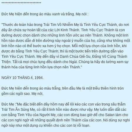
***************************
Đức Mẹ hiện đến trong áo màu xanh và trắng. Mẹ nói :
"Thước đo toàn hảo trong Trái Tim Vô Nhiễm Mẹ là Tình Yêu Cực Thánh, do nơi
đây ẩn chứa sự hoàn tất của các Lời Kinh Thánh. Tình Yêu Cực Thánh là con
đường được chọn dành cho những linh hồn ước ao nên Thánh. Không một linh
hồn nào được dẫn đi trên đường này ngoài ý muốn của họ, cũng như không một
linh hồn nào có thể bước xa hơn ý họ chọn. Mỗi một lựa chọn của linh hồn, khi
được đo bằng Tình Yêu Cực Thánh, thì là một bước tiến trên đường dẫn vào
Tình Yêu Cực Thánh. Mẹ đến đây vì Danh Chúa Giê-Su, Đấng Vô Cùng Thánh
Thiện. Tất cả mọi chúc tụng đều dành cho Ngài. Chúng ta hãy đo lường xem sự
thánh hóa của từng linh hồn lựa chọn nên Thánh."
NGÀY 10 THÁNG 4, 1994.
Đức Mẹ hiện đến trong áo màu trắng, trên đầu Mẹ là một triều thiên hình tròn
gồm các ngôi sao. Mẹ nói,
Đức Mẹ :"Mẹ đặc biệt đến đây hôm nay để lôi kéo các con vào trong sâu thẳm
Trái Tim Ân Sủng Mẹ, có rất ít linh hồn nào được như vậy. Mẹ luôn dẫn dắt các
con bằng Tình Yêu của Người Mẹ, các con đừng bao giờ để cho Satan làm cho
các con nghi ngờ về những quyết định nên Thánh của các con. Nó dùng sự nghi
ngờ này như một dụng cụ khiến cho các con bị rối loạn.