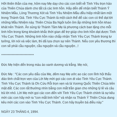
Hỡi thiên thần của mẹ, hôm nay Mẹ dạy cho các con biết về Tình Yêu trọn hảo
của Thiên Chúa dành cho tất cả các linh hồn. Hãy đến để nhận biết Thánh Ý
Nhiệm Mầu, Lòng Thương Xót và Tình Yêu Nhiệm Mầu đều hiệp nhất làm một
trong Thánh Giá. Tình Yêu Cực Thánh là một cách thế để các con có thể đạt tới
những Mầu Nhiệm này. Thiên Chúa Ba Ngôi luôn ôm ấp những linh hồn khao
khát nên Thánh. Ân sủng từ Thánh Tâm Mẹ là phương cách ban tặng cho mỗi
linh hồn trong từng khoảnh khắc thời gian để trợ giúp cho linh hồn đạt được Tình
Yêu Cực Thánh. Những linh hồn nào chấp nhận Tình Yêu Cực Thánh trong tư
tưởng, lời nói và việc làm, thì đã lựa chọn sự nên Thánh. Nếu con yêu thương thì
con sẽ phải cầu nguyện, cầu nguyện và cầu nguyện...!
*************************
Đức Mẹ hiện đến trong màu áo xanh dương và trắng. Mẹ nói,
Đức Mẹ : "Các con yêu dấu của Mẹ, đêm nay Mẹ ước ao các con lĩnh hội thấu
đáo tính chất trọn vẹn của Lời Mẹ mời gọi các con đi vào Tình Yêu Cực Thánh.
Tình Yêu Cực Thánh là Ơn Cứu Rỗi trọn vẹn và là Vương Quốc Thiên Chúa trên
mặt đất. Các con rất thường nhìn bằng con mắt trần gian cho những lý lẽ và câu
trả lời nhỏ. Lời Mẹ mời gọi các con đến với Tình Yêu Cực Thánh chính là sự kêu
mời các con hãy mở ra "con mắt linh hồn" và nhận ra Thánh Ý Thiên Chúa đang
kêu mời các con vào Tình Yêu Cực Thánh. Con hãy truyền bá điều này."
NGÀY 23 THÁNG 4, 1994.