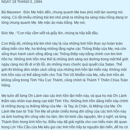
NGÀY 18 THÁNG 5, 1994.
Bà Maureen : Đức Mẹ hiện đến, chung quanh Mẹ bao phủ một làn sương mù
mỏng. Có rất nhiều những trái tim nhỏ phát ra những tia sáng màu hồng đang lơ
lửng chung quanh Mẹ. Mẹ mặc áo màu trắng. Mẹ nói,
Đức Mẹ : "Con hãy cầm viết và giấy lên, chúng ta hãy bắt đầu.
Con thấy đó, những trái tim nhỏ này là của những linh hồn thực sự hoàn toàn
dâng hiến cho Mẹ, họ không những lắng nghe các Thông Điệp của Mẹ, mà còn
sống thực hành cách sống động các Thông Điệp này bằng chính con tim linh
hồn họ. Những linh hồn như thế là những ánh sáng soi đường trong một thế giới
ngày càng mù tối đi vì tội lỗi, do những mưu chước quỷ quyệt của Satan. Thế
giới thì không đón nhận cách sống của những linh hồn tận hiến này. Không một
linh hồn nào có thể dâng hiến cho Trái Tim Vô Nhiễm của Mẹ, nếu linh hồn đó
không sống trong Tình Yêu Cực Thánh, cũng chính là Thánh Ý Thiên Chúa Toàn
Năng.
Mẹ tuôn đổ từng Ơn Lành vào các linh hồn tận hiến này, và qua họ mà Ơn Lành
thấm vào nhân loại đang cạn kiệt Tình Yêu. Những linh hồn dâng hiến này chính
là những dụng cụ thiêng liêng của Mẹ - là Tay, là Chân, là Miệng của Mẹ. Ơn
Lành Mẹ ban từ Trái Tim Mẹ sẽ phản chiếu trong đời sống của các linh hồn này
và ảnh hưởng lên công việc họ làm, lên lời kinh cầu nguyện, lên ý nghĩ, và từng
Thánh Đức trong linh hồn họ. Điều này đã giải nghĩa cho con hiểu mức độ quan
trọng Lời Yêu Cầu của Mẹ kêu gọi các linh hồn hãy tự nguyện tận hiến, để họ có