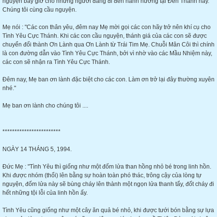
nguyện bây giờ cho những người đang đi đến hành hương tại Đền Thánh này.
Chúng tôi cùng cầu nguyện.
Mẹ nói : "Các con thân yêu, đêm nay Mẹ mời gọi các con hãy trở nên khí cụ cho
Tình Yêu Cực Thánh. Khi các con cầu nguyện, thánh giá của các con sẽ được
chuyển đổi thành Ơn Lành qua Ơn Lành từ Trái Tim Mẹ. Chuỗi Mân Côi thì chính
là con đường dẫn vào Tình Yêu Cực Thánh, bởi vì nhờ vào các Mầu Nhiệm này,
các con sẽ nhận ra Tình Yêu Cực Thánh.
Đêm nay, Mẹ ban ơn lành đặc biệt cho các con. Làm ơn trở lại đây thường xuyên
nhé."
Mẹ ban ơn lành cho chúng tôi ....
************************
NGÀY 14 THÁNG 5, 1994.
Đức Mẹ : "Tình Yêu thì giống như một đốm lửa than hồng nhỏ bé trong linh hồn.
Khi được nhóm (thổi) lên bằng sự hoàn toàn phó thác, trông cậy của lòng tự
nguyện, đốm lửa này sẽ bùng cháy lên thành một ngọn lửa thanh tẩy, đốt cháy đi
hết những tội lỗi của linh hồn ấy.
Tình Yêu cũng giống như một cây ăn quả bé nhỏ, khi được tưới bón bằng sự lựa