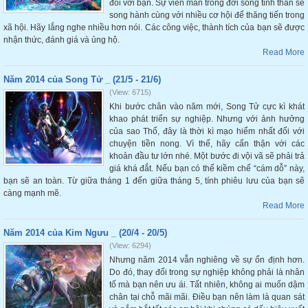
đối với bạn. Sự viên mãn trong đời sống tinh thần sẽ
song hành cùng với nhiều cơ hội để thăng tiến trong
xã hội. Hãy lắng nghe nhiều hơn nói. Các công việc, thành tích của bạn sẽ được
nhận thức, đánh giá và ủng hộ.
Read More
Năm 2014 của Song Tử _ (21/5 - 21/6)
(View: 6715)
Khi bước chân vào năm mới, Song Tử cực kì khát
khao phát triển sự nghiệp. Nhưng với ảnh hưởng
của sao Thổ, đây là thời kì mạo hiểm nhất đối với
chuyện tiền nong. Vì thế, hãy cẩn thận với các
khoản đầu tư lớn nhé. Một bước đi vội vã sẽ phải trả
giá khá đắt. Nếu bạn có thể kiềm chế “cám dỗ” này,
bạn sẽ an toàn. Từ giữa tháng 1 đến giữa tháng 5, tính phiêu lưu của bạn sẽ
càng mạnh mẽ.
Read More
Năm 2014 của Kim Ngưu _ (20/4 - 20/5)
(View: 6294)
Nhưng năm 2014 vẫn nghiêng về sự ổn định hơn.
Do đó, thay đổi trong sự nghiệp không phải là nhân
tố mà bạn nên ưu ái. Tất nhiên, không ai muốn dậm
chân tại chỗ mãi mãi. Điều bạn nên làm là quan sát