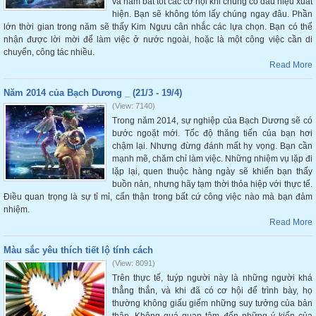
và nắm bắt tốt các cơ hội khi chúng có dấu hiệu xuất
hiện. Bạn sẽ không tóm lấy chúng ngay đâu. Phần
lớn thời gian trong năm sẽ thấy Kim Ngưu cân nhắc các lựa chọn. Bạn có thể
nhận được lời mời để làm việc ở nước ngoài, hoặc là một công việc cần di
chuyển, công tác nhiều.
Read More
Năm 2014 của Bạch Dương _ (21/3 - 19/4)
(View: 7140)
Trong năm 2014, sự nghiệp của Bạch Dương sẽ có
bước ngoặt mới. Tốc độ thăng tiến của bạn hơi
chậm lại. Nhưng đừng đánh mất hy vọng. Bạn cần
mạnh mẽ, chăm chỉ làm việc. Những nhiệm vụ lặp đi
lặp lại, quen thuộc hàng ngày sẽ khiến bạn thấy
buồn nản, nhưng hãy tạm thời thỏa hiệp với thực tế.
Điều quan trọng là sự tỉ mỉ, cẩn thận trong bất cứ công việc nào mà bạn đảm
nhiệm.
Read More
Màu sắc yêu thích tiết lộ tính cách
(View: 8091)
Trên thực tế, tuýp người này là những người khá
thẳng thắn, và khi đã có cơ hội để trình bày, họ
thường không giấu giếm những suy tưởng của bản