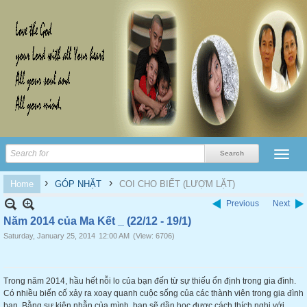
›
›
Home
GÓP NHẶT
COI CHO BIẾT (LƯỢM LẶT)
Previous
Next
Năm 2014 của Ma Kết _ (22/12 - 19/1)
Saturday, January 25, 2014
12:00 AM
(View: 6706)
Trong năm 2014, hầu hết nỗi lo của bạn đến từ sự thiếu ổn định trong gia đình.
Có nhiều biến cố xảy ra xoay quanh cuộc sống của các thành viên trong gia đình
bạn. Bằng sự kiên nhẫn của mình, bạn sẽ dần học được cách thích nghi với