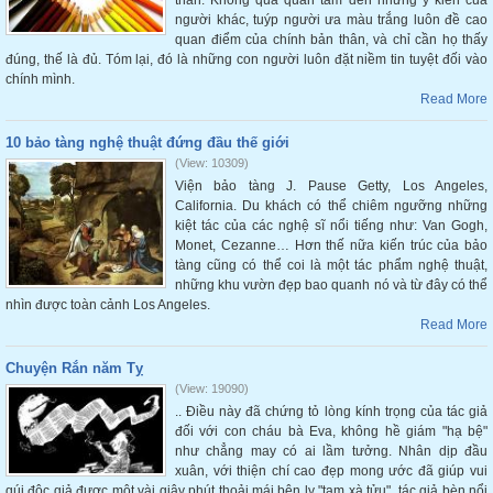
thân. Không quá quan tâm đến những ý kiến của
người khác, tuýp người ưa màu trắng luôn đề cao
quan điểm của chính bản thân, và chỉ cần họ thấy
đúng, thế là đủ. Tóm lại, đó là những con người luôn đặt niềm tin tuyệt đối vào
chính mình.
Read More
10 bảo tàng nghệ thuật đứng đầu thế giới
(View: 10309)
Viện bảo tàng J. Pause Getty, Los Angeles,
California. Du khách có thể chiêm ngưỡng những
kiệt tác của các nghệ sĩ nổi tiếng như: Van Gogh,
Monet, Cezanne… Hơn thế nữa kiến trúc của bảo
tàng cũng có thể coi là một tác phẩm nghệ thuật,
những khu vườn đẹp bao quanh nó và từ đây có thể
nhìn được toàn cảnh Los Angeles.
Read More
Chuyện Rắn năm Tỵ
(View: 19090)
.. Điều này đã chứng tỏ lòng kính trọng của tác giả
đối với con cháu bà Eva, không hề giám "hạ bệ"
như chẳng may có ai lầm tưởng. Nhân dịp đầu
xuân, với thiện chí cao đẹp mong ước đã giúp vui
qúi độc giả được một vài giây phút thoải mái bên ly "tam xà tửu", tác giả bèn nổi