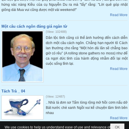
hứng vác nàng Kiều của cụ Nguyễn Du ra mà "lẩy" rằng: "Lời quê góp nhặt
giông dài Mua vui cũng được một vài weekend!"
Read More
Một câu cách ngôn đáng giá ngàn từ
(View: 102488)
Dân tộc tính cũng có thể ảnh hưởng đến cách diễn
dịch một câu cách ngôn. Chẳng hạn người tô Cách
lan thường cho rằng “Một hòn đá lăn sẽ chẳng bao
giờ có rêu” (A rolling stone gathers no moss) như để
ca ngợi đức tính của hành động nhằm đối lại một
cuộc sống tĩnh tại.
Read More
Tách Trà _ 04
(View: 12487)
.. Nhà lá đơn sơ Tấm lòng rộng mở Nồi cơm nấu dở
Bát nước chè xanh Ngồi vui kể chuyện tâm tình bên
nhau
Read More
We use cookies to help us understand ease of use and relevance of
OK
1
2
3
Next Page
Last Page