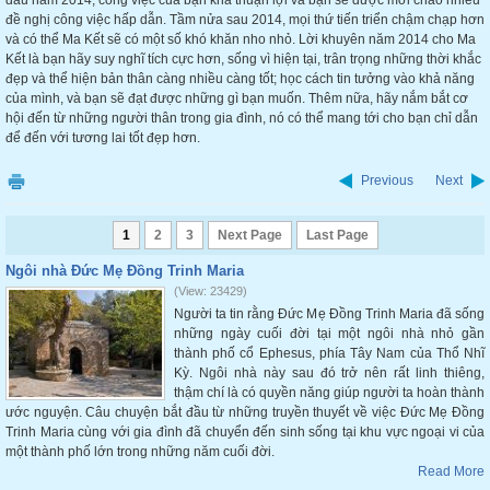
đầu năm 2014, công việc của bạn khá thuận lợi và bạn sẽ được mời chào nhiều
đề nghị công việc hấp dẫn. Tầm nửa sau 2014, mọi thứ tiến triển chậm chạp hơn
và có thể Ma Kết sẽ có một số khó khăn nho nhỏ. Lời khuyên năm 2014 cho Ma
Kết là bạn hãy suy nghĩ tích cực hơn, sống vì hiện tại, trân trọng những thời khắc
đẹp và thể hiện bản thân càng nhiều càng tốt; học cách tin tưởng vào khả năng
của mình, và bạn sẽ đạt được những gì bạn muốn. Thêm nữa, hãy nắm bắt cơ
hội đến từ những người thân trong gia đình, nó có thể mang tới cho bạn chỉ dẫn
để đến với tương lai tốt đẹp hơn.
Previous
Next
1
2
3
Next Page
Last Page
Ngôi nhà Đức Mẹ Đồng Trinh Maria
(View: 23429)
Người ta tin rằng Đức Mẹ Đồng Trinh Maria đã sống
những ngày cuối đời tại một ngôi nhà nhỏ gần
thành phố cổ Ephesus, phía Tây Nam của Thổ Nhĩ
Kỳ. Ngôi nhà này sau đó trở nên rất linh thiêng,
thậm chí là có quyền năng giúp người ta hoàn thành
ước nguyện. Câu chuyện bắt đầu từ những truyền thuyết về việc Đức Mẹ Đồng
Trinh Maria cùng với gia đình đã chuyển đến sinh sống tại khu vực ngoại vi của
một thành phố lớn trong những năm cuối đời.
Read More