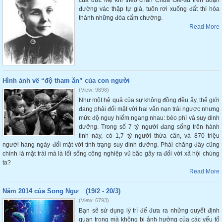
của đức Mẹ khi theo chân Chúa Giê-su trên đoạn
đường vác thập tự giá, tuôn rơi xuống đất thì hóa
thành những đóa cẩm chướng.
Read More
Hình ảnh về “độ tham ăn” của con người
(View: 9898)
Như một hệ quả của sự không đồng đều ấy, thế giới
đang phải đối mặt với hai vấn nạn trái ngược nhưng
mức độ nguy hiểm ngang nhau: béo phì và suy dinh
dưỡng. Trong số 7 tỷ người đang sống trên hành
tinh này, có 1,7 tỷ người thừa cân, và 870 triệu
người hàng ngày đối mặt với tình trạng suy dinh dưỡng. Phải chăng đây cũng
chính là mặt trái mà là lối sống công nghiệp vũ bão gây ra đối với xã hội chúng
ta?
Read More
Năm 2014 của Song Ngư _ (19/2 - 20/3)
(View: 6793)
Bạn sẽ sử dụng lý trí để đưa ra những quyết định
quan trọng mà không bị ảnh hưởng của các yếu tố