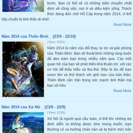
trước. Bạn có thể sẽ có những biến chuyển nhất
định về công việc, nơi ở và điều kiện sống. Thách
thức đang đón chờ Hổ Cáp trong năm 2014, vì thế
hãy chuẩn bị tinh thần đi nhé!
Read More
Năm 2014 của Thiên Bình _ (23/9 - 22/10)
(View: 6401)
Năm 2014 là năm của đổi thay, tự do và giải phóng
của Thiên Bình. Bạn sẽ thoát khỏi những ràng buộc
đã đeo bám bạn trong nhiều năm qua. Các mối
quan hệ của bạn sẽ phát triển khá thuận lợi, với các
cơ hội để thấu hiểu và tha thứ. Đây là lúc để bạn
vươn lên và thử thách với giới hạn của bản thân.
Thiên Bình cần trân trọng sức mạnh tinh thần mà
bạn sở hữu
Read More
Năm 2014 của Xử Nữ _ (23/8 - 22/9)
(View: 6199)
Xử Nữ là người quá cầu toàn, vì thế khi những dự
định diễn ra không được như mong muốn, bạn
thường có xu hướng chán nản và tự trách móc bản