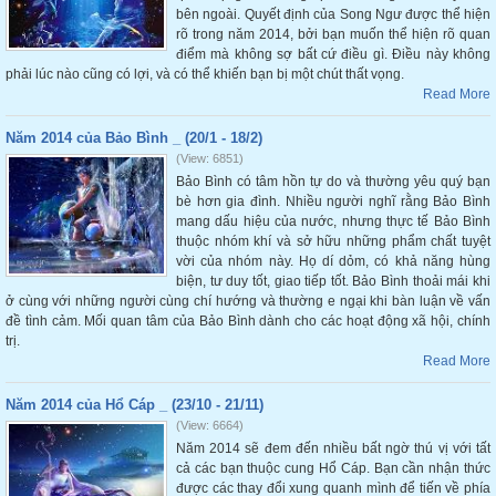
bên ngoài. Quyết định của Song Ngư được thể hiện
rõ trong năm 2014, bởi bạn muốn thể hiện rõ quan
điểm mà không sợ bất cứ điều gì. Điều này không
phải lúc nào cũng có lợi, và có thể khiến bạn bị một chút thất vọng.
Read More
Năm 2014 của Bảo Bình _ (20/1 - 18/2)
(View: 6851)
Bảo Bình có tâm hồn tự do và thường yêu quý bạn
bè hơn gia đình. Nhiều người nghĩ rằng Bảo Bình
mang dấu hiệu của nước, nhưng thực tế Bảo Bình
thuộc nhóm khí và sở hữu những phẩm chất tuyệt
vời của nhóm này. Họ dí dỏm, có khả năng hùng
biện, tư duy tốt, giao tiếp tốt. Bảo Bình thoải mái khi
ở cùng với những người cùng chí hướng và thường e ngại khi bàn luận về vấn
đề tình cảm. Mối quan tâm của Bảo Bình dành cho các hoạt động xã hội, chính
trị.
Read More
Năm 2014 của Hổ Cáp _ (23/10 - 21/11)
(View: 6664)
Năm 2014 sẽ đem đến nhiều bất ngờ thú vị với tất
cả các bạn thuộc cung Hổ Cáp. Bạn cần nhận thức
được các thay đổi xung quanh mình để tiến về phía