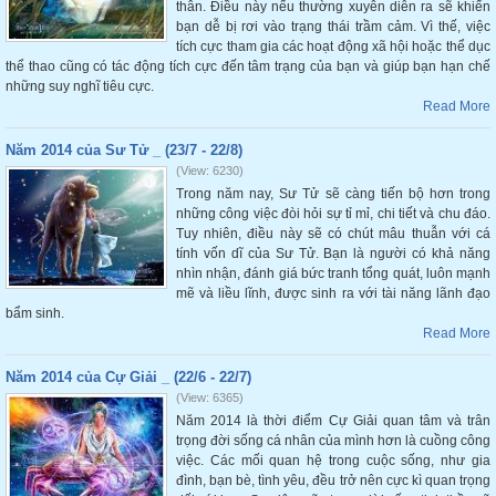
thân. Điều này nếu thường xuyên diễn ra sẽ khiến
bạn dễ bị rơi vào trạng thái trầm cảm. Vì thế, việc
tích cực tham gia các hoạt động xã hội hoặc thể dục
thể thao cũng có tác động tích cực đến tâm trạng của bạn và giúp bạn hạn chế
những suy nghĩ tiêu cực.
Read More
Năm 2014 của Sư Tử _ (23/7 - 22/8)
(View: 6230)
Trong năm nay, Sư Tử sẽ càng tiến bộ hơn trong
những công việc đòi hỏi sự tỉ mỉ, chi tiết và chu đáo.
Tuy nhiên, điều này sẽ có chút mâu thuẫn với cá
tính vốn dĩ của Sư Tử. Bạn là người có khả năng
nhìn nhận, đánh giá bức tranh tổng quát, luôn mạnh
mẽ và liều lĩnh, được sinh ra với tài năng lãnh đạo
bẩm sinh.
Read More
Năm 2014 của Cự Giải _ (22/6 - 22/7)
(View: 6365)
Năm 2014 là thời điểm Cự Giải quan tâm và trân
trọng đời sống cá nhân của mình hơn là cuồng công
việc. Các mối quan hệ trong cuộc sống, như gia
đình, bạn bè, tình yêu, đều trở nên cực kì quan trọng