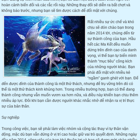
hoàn cảnh biến đổi và các rắc rối này. Những thay đổi sẽ diễn ra bất chợt và
không báo trước, nhưng bạn sẽ tìm được cách để đối mặt với chúng.
Rất nhiều sự ức chế và khó
chịu sẽ đón chào bạn trong
năm 2014 tới, chúng đến từ
sự thành công của bạn. Hầu
hết các Ma Kết đều muốn
đứng trên đỉnh cao của danh
vọng, vì thế bạn tự biến mình
thành “mục tiêu” công kích
của những người khác. Bạn
phải đối mặt với nhiều kẻ
“ngầm” ganh ghét với bạn. Để
đến được đỉnh của thành công là một thử thách, nhưng để trụ vững trên đó có
thể là một thử thách kinh khủng hơn. Trong nhiều trường hợp, bạn có thể đang
thành công nhưng vẫn muốn vươn xa hơn nữa, và điều này khiến bạn chịu thêm
nhiều áp lực. Đôi khi bạn cần được người khác nhắc nhở để nhận ra vị trí thực
sự của bản thân.
Sự nghiệp
Trong công việc, bạn sẽ phải làm việc nhóm và cộng tác thay vì tự thân vận
động, mặc dù bạn vẫn đứng ở vị trí cao hoặc giữ vai trò quyết định. Những ngày