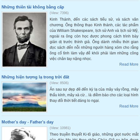
Những thiên tài không bằng cấp
(View: 7396)
Kinh Thánh, đến các sách tiếu sử, và sách văn
chương. Ông thông thạo Kinh thánh, các tác phẩm
của William Shakespeare, lịch sử Anh và lịch sử Mỹ,
ngoài ra ông còn học được phong cách trình bày
giản dị trước thính giả. Ông dành nhiều thời gian
đọc sách đến nỗi những người hàng xóm cho rằng
ông cố tình làm vậy để khỏi phải làm những công
việc chân tay nặng nhọc.
Read More
Những hiện tượng lạ trong trời đất
(View: 8506)
Ẩn sau sự đẹp đẽ đến kỳ lạ của mây vảy rồng, mây
thấu kính, mây xà cừ... là điềm báo cho các loại hình
thay đổi thời tiết đáng lo ngại.
Read More
Mother's day - Father's day
(View: 10981)
Theo truyền thuyết Ki-tô giáo, những giọt nước mắt