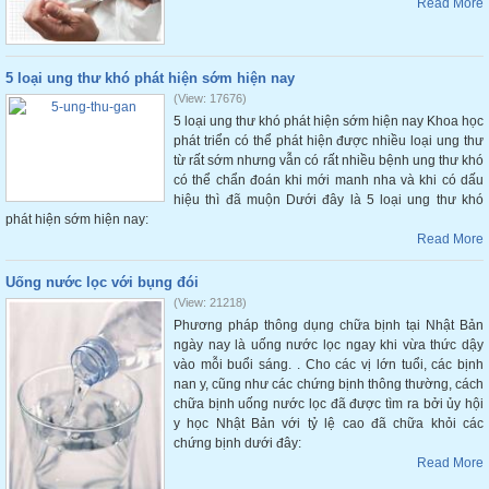
Read More
5 loại ung thư khó phát hiện sớm hiện nay
(View: 17676)
5 loại ung thư khó phát hiện sớm hiện nay Khoa học
phát triển có thể phát hiện được nhiều loại ung thư
từ rất sớm nhưng vẫn có rất nhiều bệnh ung thư khó
có thể chẩn đoán khi mới manh nha và khi có dấu
hiệu thì đã muộn Dưới đây là 5 loại ung thư khó
phát hiện sớm hiện nay:
Read More
Uống nước lọc với bụng đói
(View: 21218)
Phương pháp thông dụng chữa bịnh tại Nhật Bản
ngày nay là uống nước lọc ngay khi vừa thức dậy
vào mỗi buổi sáng. . Cho các vị lớn tuổi, các bịnh
nan y, cũng như các chứng bịnh thông thường, cách
chữa bịnh uống nước lọc đã được tìm ra bởi ủy hội
y học Nhật Bản với tỷ lệ cao đã chữa khỏi các
chứng bịnh dưới đây:
Read More