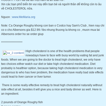
ROUGHY FISH vài ba lần một năm là an toàn rồi .
Xin các bạn phổ biến tin vui này đến bạn bè và người thân để không còn lo âu
về CHOLESTEROL nữa.
Nguon :
www.MeMaria.org
Note: Ca Orange Roughy khong con ban o Costco hay Sam's Club , hien nay chi
co o cho Albersons gia $12.99 / lbs nhung thuong la khong co , muon mua tai
Albersons order ho se order giup
******************
High cholesterol is one of the he
alth problems that people
nowadays have to face with busy world by eating fat and junk
foods. When we are going to the doctor to treat high cholesterol, we only have
two choices either watch our diet or take high cholesterol medication. Diet
probably is healthier option, because taking high cholesterol medication is very
dangerous to who has liver problem, the medication have really bad side effects
could lead to liver cancer or liver tumor.
There is some really effective remedy to treat high cholesterol naturally without
side effect at all, besides it will give you a nice and tasty dinner as well. Here is
an ingredient.
2 pounds of Orange Roughy fish