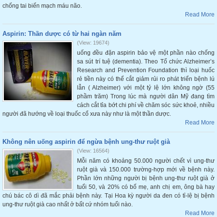
chống tai biến mạch máu não.
Read More
Aspirin: Thần dược có từ hai ngàn năm
(View: 19674)
uống đều đặn aspirin bảo vệ một phần nào chống
sa sút trí tuệ (dementia). Theo Tổ chức Alzheimer’s
Research and Prevention Foundation thì loại huốc
rẻ tiền này có thể cắt giảm rủi ro phát triển bệnh lú
lẫn ( Alzheimer) với một tỷ lệ lớn không ngờ (55
phầm trăm) Trong lúc mà người dân Mỹ đang tìm
cách cắt tỉa bớt chi phí về chăm sóc sức khoẻ, nhiều
người đã hướng về loại thuốc cổ xưa này như là một thần dược.
Read More
Không nên uống aspirin để ngừa bệnh ung-thư ruột già
(View: 16564)
Mỗi năm có khoảng 50.000 người chết vì ung-thư
ruột già và 150.000 trường-hợp mới về bệnh này.
Phần lớn những người bị bệnh ung-thư ruột già ở
tuổi 50, và 20% có bố mẹ, anh chị em, ông bà hay
chú bác cô dì đã mắc phải bệnh này. Tại Hoa kỳ người da đen có tỉ-lệ bị bệnh
ung-thư ruột già cao nhất ở bất cứ nhóm tuổi nào.
Read More