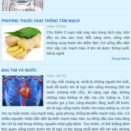
PHƯƠNG THUỐC KHAI THÔNG TÂM MẠCH
(View: 37183)
Cho thêm 3 cups mật ong vào dung dịch này, trộn
đều và cho vào chai. Mỗi sáng sớm, uống một
muỗng soup trước khi điểm tâm. Cứ uống đều đặn
như vậy, các mạch máu ở tim sẽ được thông suốt,
hết bị nghẽ
Read More
ĐAU TIM VÀ NƯỚC
(View: 32570)
Vì vậy, mỗi chúng ta, nhất là những người lớn tuổi,
buổi tối trước khi đi ngủ nên uống khoảng 200 ml
nước (chừng một cốc), thì sáng ngủ dậy, không
những máu không bị đặc mà còn loãng ra. Các
chuyên gia y học cũng khuyên rằng, buổi tối trước
khi đi ngủ uống nước khiến cho máu loãng ra, có lợi
cho sự tuần hoàn của mạch máu, giúp phòng chống tai biến mạch máu não. Có
nhiều nguyên nhân dẫn đến tai biến mạch máu não, sự đông đặc của máu tăng
lên chỉ là một trong những nguyên nhân gây bệnh. Tuy nhiên, có thể khẳng định
thói quen uống nước trước khi đi ngủ có tác dụng nhất định đối với việc phòng