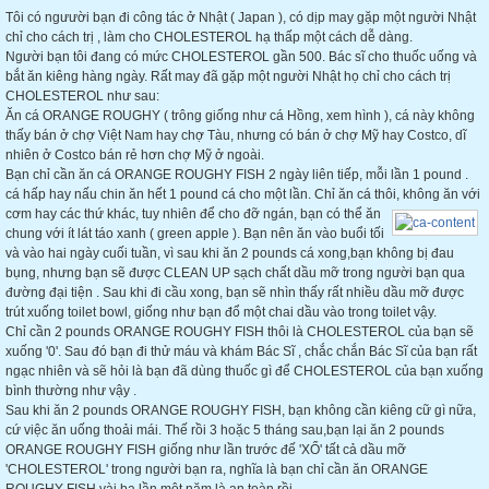
Tôi có ngưười bạn đi công tác ở Nhật ( Japan ), có dịp may gặp một người Nhật
chỉ cho cách trị , làm cho CHOLESTEROL hạ thấp một cách dễ dàng.
Người bạn tôi đang có mức CHOLESTEROL gần 500. Bác sĩ cho thuốc uống và
bắt ăn
kiêng hàng ngày. Rất may đã gặp một người Nhật họ chỉ cho cách trị
CHOLESTEROL như sau:
Ăn cá ORANGE ROUGHY ( trông giống như cá Hồng, xem hình ), cá này không
thấy bán ở chợ Việt Nam hay chợ Tàu, nhưng có bán ở chợ Mỹ hay Costco, dĩ
nhiên ở Costco bán rẻ hơn chợ Mỹ ở ngoài.
Bạn chỉ cần ăn cá ORANGE ROUGHY FISH 2 ngày liên tiếp, mỗi lần 1 pound .
cá hấp hay nấu chin ăn hết 1 pound cá cho một lần. Chỉ ăn cá thôi, không ăn với
cơm hay các thứ khác, tuy nhiên để cho đỡ ngán, bạn có thể
ăn
chung với ít lát táo xanh ( green apple ). Bạn nên ăn vào buổi tối
và vào hai ngày cuối tuần, vì sau khi ăn 2 pounds cá xong,bạn không bị đau
bụng, nhưng bạn sẽ được CLEAN UP sạch chất dầu mỡ trong người bạn qua
đường đại tiện . Sau khi đi cầu xong, bạn sẽ nhìn thấy rất nhiều dầu mỡ được
trút xuống toilet bowl, giống như bạn đổ một chai dầu vào trong toilet vậy.
Chỉ cần 2 pounds ORANGE ROUGHY FISH thôi là CHOLESTEROL của bạn sẽ
xuống '0'. Sau đó bạn đi thử máu và khám Bác Sĩ , chắc chắn Bác Sĩ của bạn rất
ngạc nhiên và sẽ hỏi là bạn đã dùng thuốc gì để CHOLESTEROL của bạn xuống
bình thường như vậy .
Sau khi ăn 2 pounds ORANGE ROUGHY FISH, bạn không cần kiêng cữ gì nữa,
cứ việc ăn uống thoải mái. Thế rồi 3 hoặc 5 tháng sau,bạn lại ăn 2 pounds
ORANGE ROUGHY FISH giống như lần trước đế 'XỔ' tất cả dầu mỡ
'CHOLESTEROL' trong người bạn ra, nghĩa là bạn chỉ cần ăn ORANGE