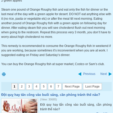
2 green apples
Steam one pound of Orange Roughy fish and eat only the fish for dinner or the
last meal of the day with a green apple for desert. DO NOT eat anything else with
it (no rice, pasta or vegetable etc) or after the meal till next morning. Eating
another pound of Orange Roughy fish with a green apple on following day for
dinner. After eating steam fish you will see cholesterol flush out next morning
when going to the restroom. Repeat this process very 3 month, you don’t have to
worry about high cholesterol no more.
This remedy is recommended to consume the Orange Roughy fish in weekend if
you are working, because sometimes it’s inconvenient when you are at work. I
suggested eating on Friday and Saturday’s dinner.
You can buy the Orange Roughy fish at super market, Costco or Sam’s club.
Previous
Next
1
2
3
4
5
6
7
Next Page
Last Page
Đột quỵ hay tấn công vào buổi sáng, cần phòng tránh thế nào?
(View: 30685)
Đột quỵ hay tấn công vào buổi sáng, cần phòng
tránh thế nào?