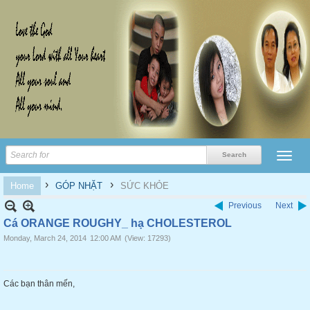
›
›
Home
GÓP NHẶT
SỨC KHỎE
Previous
Next
Cá ORANGE ROUGHY_ hạ CHOLESTEROL
Monday, March 24, 2014
12:00 AM
(View: 17293)
Các bạn thân mến,