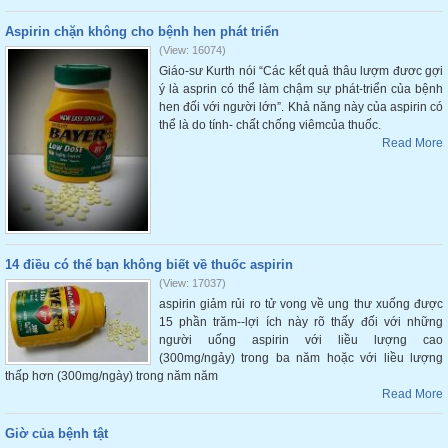
Aspirin chặn không cho bệnh hen phát triển
(View: 16074)
Giáo-sư Kurth nói “Các kết quả thâu lượm đươc gợi
ý là asprin có thể làm chậm sự phát-triển của bệnh
hen đối với người lớn”. Khả năng này của aspirin có
thể là do tính- chất chống viêmcủa thuốc.
Read More
14 điều có thể bạn không biết về thuốc aspirin
(View: 17037)
aspirin giảm rủi ro tử vong về ung thư xuống được
15 phần trăm--lợi ích này rõ thấy đối với những
người uống aspirin với liều lượng cao
(300mg/ngảy) trong ba năm hoặc với liều lượng
thấp hơn (300mg/ngày) trong năm năm
Read More
Giờ của bệnh tật