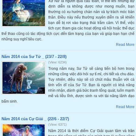
Xử Nữ là người quá cầu toàn, vì thế khi những dự
định diễn ra không được như mong muốn, bạn
thường có xu hướng chán nản và tự trách móc bản
thân. Điều này nếu thường xuyên diễn ra sẽ khiến
bạn dễ bị rơi vào trạng thái trầm cảm. Vì thế, việc
tích cực tham gia các hoạt động xã hội hoặc thể dục
thể thao cũng có tác động tích cực đến tâm trạng của bạn và giúp bạn hạn chế
những suy nghĩ tiêu cực.
Read More
Năm 2014 của Sư Tử _ (23/7 - 22/8)
(View: 6234)
Trong năm nay, Sư Tử sẽ càng tiến bộ hơn trong
những công việc đòi hỏi sự tỉ mỉ, chi tiết và chu đáo.
Tuy nhiên, điều này sẽ có chút mâu thuẫn với cá
tính vốn dĩ của Sư Tử. Bạn là người có khả năng
nhìn nhận, đánh giá bức tranh tổng quát, luôn mạnh
mẽ và liều lĩnh, được sinh ra với tài năng lãnh đạo
bẩm sinh.
Read More
Năm 2014 của Cự Giải _ (22/6 - 22/7)
(View: 6371)
Năm 2014 là thời điểm Cự Giải quan tâm và trân