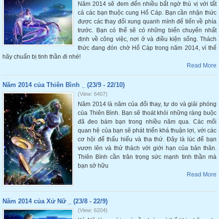
Năm 2014 sẽ đem đến nhiều bất ngờ thú vị với tất
cả các bạn thuộc cung Hổ Cáp. Bạn cần nhận thức
được các thay đổi xung quanh mình để tiến về phía
trước. Bạn có thể sẽ có những biến chuyển nhất
định về công việc, nơi ở và điều kiện sống. Thách
thức đang đón chờ Hổ Cáp trong năm 2014, vì thế
hãy chuẩn bị tinh thần đi nhé!
Read More
Năm 2014 của Thiên Bình _ (23/9 - 22/10)
(View: 6407)
Năm 2014 là năm của đổi thay, tự do và giải phóng
của Thiên Bình. Bạn sẽ thoát khỏi những ràng buộc
đã đeo bám bạn trong nhiều năm qua. Các mối
quan hệ của bạn sẽ phát triển khá thuận lợi, với các
cơ hội để thấu hiểu và tha thứ. Đây là lúc để bạn
vươn lên và thử thách với giới hạn của bản thân.
Thiên Bình cần trân trọng sức mạnh tinh thần mà
bạn sở hữu
Read More
Năm 2014 của Xử Nữ _ (23/8 - 22/9)
(View: 6204)