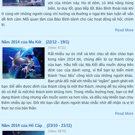
vời của nhóm này. Họ dí dỏm, có khả năng hùng
biện, tư duy tốt, giao tiếp tốt. Bảo Bình thoải mái khi
ở cùng với những người cùng chí hướng và thường e ngại khi bàn luận về vấn
đề tình cảm. Mối quan tâm của Bảo Bình dành cho các hoạt động xã hội, chính
trị.
Read More
Năm 2014 của Ma Kết _ (22/12 - 19/1)
(View: 6711)
Rất nhiều sự ức chế và khó chịu sẽ đón chào bạn
trong năm 2014 tới, chúng đến từ sự thành công
của bạn. Hầu hết các Ma Kết đều muốn đứng trên
đỉnh cao của danh vọng, vì thế bạn tự biến mình
thành “mục tiêu” công kích của những người khác.
Bạn phải đối mặt với nhiều kẻ “ngầm” ganh ghét với
bạn. Để đến được đỉnh của thành công là một thử thách, nhưng để trụ vững trên
đó có thể là một thử thách kinh khủng hơn. Trong nhiều trường hợp, bạn có thể
đang thành công nhưng vẫn muốn vươn xa hơn nữa, và điều này khiến bạn chịu
thêm nhiều áp lực. Đôi khi bạn cần được người khác nhắc nhở để nhận ra vị trí
thực sự của bản thân.
Read More
Năm 2014 của Hổ Cáp _ (23/10 - 21/11)
(View: 6670)