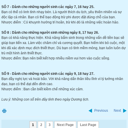
SỐ 7 - Dành cho những người sinh các ngày 7, 16 hay 25.
Bạn có thể có linh tính nhạy bén. Là người thích du lịch, yêu thiên nhiên và sự
độc lập cá nhân. Bạn có thể bạo động trừ phi được đặt đúng chỗ của bạn.
Nhược điểm : Có khuynh hướng trì hoãn, trừ khi đó là những việc hoàn hảo.
SỐ 8 : Dành cho những người sinh những ngày 8, 17 hay 26.
Bạn có khả năng thực hiện. Khả năng bẩm sinh trong những vấn đề tiền bạc sẽ
giúp bạn tiến xa. Làm việc chăm chỉ và cương quyết. Bạn hiếm khi bỏ cuộc, một
khi đã xác định mục đích thiết thực. Dù bạn có tính mềm mỏng, bạn luôn luôn dự
trù một hình ảnh thiết thực.
Nhược điểm: Bạn nên biết kết hợp nhiều niềm vui hơn vào cuộc sống.
SỐ 9 - Dành cho những người sinh các ngày 9, 18 hay 27
.
Bạn đầy nghị lực và hoài bão. Với khả năng dấn thân liều lĩnh vì lý tưởng nhân
đạo, bạn có thể đạt đến đỉnh cao.
Nhược điểm : Ban cần biết kiềm chế những xúc cảm.
Lưu ý: Những con số trên đây tính theo ngày Dương lịch.
Previous
Next
1
2
3
Next Page
Last Page