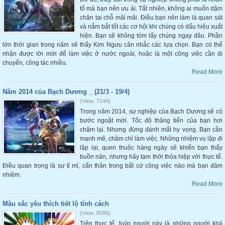
tố mà bạn nên ưu ái. Tất nhiên, không ai muốn dậm
chân tại chỗ mãi mãi. Điều bạn nên làm là quan sát
và nắm bắt tốt các cơ hội khi chúng có dấu hiệu xuất
hiện. Bạn sẽ không tóm lấy chúng ngay đâu. Phần
lớn thời gian trong năm sẽ thấy Kim Ngưu cân nhắc các lựa chọn. Bạn có thể
nhận được lời mời để làm việc ở nước ngoài, hoặc là một công việc cần di
chuyển, công tác nhiều.
Read More
Năm 2014 của Bạch Dương _ (21/3 - 19/4)
(View: 7144)
Trong năm 2014, sự nghiệp của Bạch Dương sẽ có
bước ngoặt mới. Tốc độ thăng tiến của bạn hơi
chậm lại. Nhưng đừng đánh mất hy vọng. Bạn cần
mạnh mẽ, chăm chỉ làm việc. Những nhiệm vụ lặp đi
lặp lại, quen thuộc hàng ngày sẽ khiến bạn thấy
buồn nản, nhưng hãy tạm thời thỏa hiệp với thực tế.
Điều quan trọng là sự tỉ mỉ, cẩn thận trong bất cứ công việc nào mà bạn đảm
nhiệm.
Read More
Màu sắc yêu thích tiết lộ tính cách
(View: 8095)
Trên thực tế, tuýp người này là những người khá