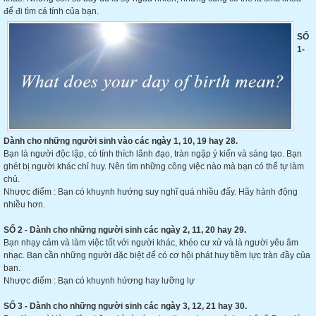
để đi tìm cá tính của bạn.
SỐ
1-
Dành cho những người sinh vào các ngày 1, 10, 19 hay 28.
Bạn là người độc lập, có tính thích lãnh đạo, tràn ngập ý kiến và sáng tạo. Bạn
ghét bị người khác chỉ huy. Nên tìm những công việc nào mà bạn có thể tự làm
chủ.
Nhược điểm : Bạn có khuynh hướng suy nghĩ quá nhiều đấy. Hãy hành động
nhiều hơn.
SỐ 2 - Dành cho những người sinh các ngày 2, 11, 20 hay 29.
Bạn nhạy cảm và làm việc tốt với người khác, khéo cư xử và là người yêu âm
nhạc. Bạn cần những người đặc biệt để có cơ hội phát huy tiềm lực tràn đầy của
bạn.
Nhược điểm : Bạn có khuynh hứơng hay lưỡng lự
SỐ 3 - Dành cho những người sinh các ngày 3, 12, 21 hay 30.