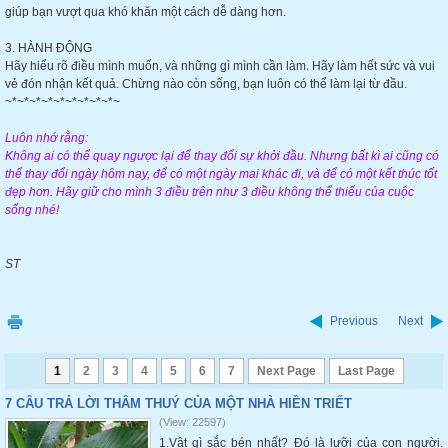
giúp bạn vượt qua khó khăn một cách dễ dàng hơn.
3. HÀNH ĐỘNG
Hãy hiểu rõ điều mình muốn, và những gì mình cần làm. Hãy làm hết sức và vui
vẻ đón nhận kết quả. Chừng nào còn sống, bạn luôn có thể làm lại từ đầu.
~*~*~*~*~*~*~*~*~*~
Luôn nhớ rằng:
Không ai có thể quay ngược lại để thay đổi sự khởi đầu. Nhưng bất kì ai cũng có
thể thay đổi ngày hôm nay, để có một ngày mai khác đi, và để có một kết thúc tốt
đẹp hơn. Hãy giữ cho mình 3 điều trên như 3 điều không thể thiếu của cuộc
sống nhé!
ST
Previous
Next
1
2
3
4
5
6
7
Next Page
Last Page
7 CÂU TRẢ LỜI THÂM THUÝ CỦA MỘT NHÀ HIỀN TRIẾT
(View: 22597)
1.Vật gì sắc bén nhất? Đó là lưỡi của con người.