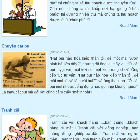
rủa" thì chúng ta sẽ thu hoạch được "nguyền rủa" .
Còn nếu chúng ta rải khắp nơi hạt giống "chúc
phúc" thì đương nhiên thứ mà chúng ta thu hoạch
được sẽ là "chúc phúc"!
Read More
Chuyện cát bụi
(View: 21421)
“Hạt bụi nào hóa kiếp thân tôi, để một mai vươn
hình hài lớn dậy?”, nhưng rồi ông lại thấy vui: “Ôi cát
bụi tuyệt vời, mặt trời soi một kiếp rong chơi”. Ông
tiếp tục tự vấn: “Hạt bụi nào hóa kiếp thân tôi, để
một mai tôi về làm cát bụi?”, và ông than thở: “Ôi cát
bụi mệt nhoài, tiếng động nào gõ nhịp không nguôi”.
Lạ thay, cát bụi mà đôi khi cũng cảm thấy “mệt nhoài”!
Read More
Tranh cãi
(View: 20628)
Tranh cãi với khách hàng .....bạn thắng.....khách
hàng đi mất ! Tranh cãi với đồng nghiệp....bạn
thắng...đồng nghiệp xa dần ! Tranh cãi với người
thân ....bạn thắng....tình thân biến mất ! Tranh cãi với