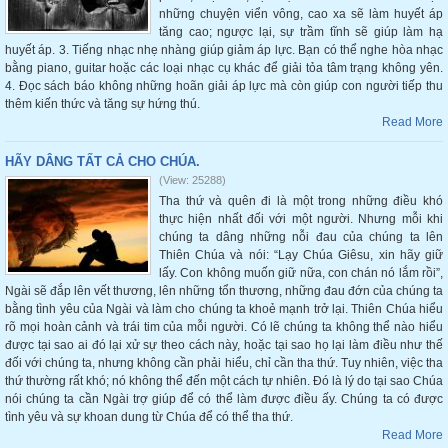
những chuyện viển vông, cao xa sẽ làm huyết áp
tăng cao; ngược lại, sự trầm tĩnh sẽ giúp làm hạ
huyết áp. 3. Tiếng nhạc nhẹ nhàng giúp giảm áp lực. Bạn có thể nghe hòa nhạc
bằng piano, guitar hoặc các loại nhạc cụ khác để giải tỏa tâm trạng không yên.
4. Đọc sách báo không những hoãn giải áp lực mà còn giúp con người tiếp thu
thêm kiến thức và tăng sự hứng thú.
Read More
HÃY DÂNG TẤT CẢ CHO CHÚA.
(View: 25288)
Tha thứ và quên đi là một trong những điều khó
thực hiện nhất đối với một người. Nhưng mỗi khi
chúng ta dâng những nỗi đau của chúng ta lên
Thiên Chúa và nói: “Lạy Chúa Giêsu, xin hãy giữ
lấy. Con không muốn giữ nữa, con chán nó lắm rồi”,
Ngài sẽ đắp lên vết thương, lên những tổn thương, những đau đớn của chúng ta
bằng tình yêu của Ngài và làm cho chúng ta khoẻ mạnh trở lại. Thiên Chúa hiểu
rõ mọi hoàn cảnh và trái tim của mỗi người. Có lẽ chúng ta không thể nào hiểu
được tại sao ai đó lại xử sự theo cách này, hoặc tại sao họ lại làm điều như thế
đối với chúng ta, nhưng không cần phải hiểu, chỉ cần tha thứ. Tuy nhiên, việc tha
thứ thường rất khó; nó không thể đến một cách tự nhiên. Đó là lý do tại sao Chúa
nói chúng ta cần Ngài trợ giúp để có thể làm được điều ấy. Chúng ta có được
tình yêu và sự khoan dung từ Chúa để có thể tha thứ.
Read More