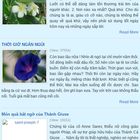
Lưỡi có thể dễ dàng làm tổn thương trái tim của
người khác. 2. Nơi nào xa nhất? Quá khứ. Cho dù
chúng ta là ai, giàu có cỡ nào, chúng ta không thể
quay về quá khứ, vậy nên phải sử dụng tốt ngày
hôm nay và những ngày sắp tới.
Read More
THỜI GIỜ NGẮN NGỦI
(View: 37554)
Còn bao lâu nữa ! Nhìn đi ngó lại chỉ mười năm thôi.
Số đông biến mất đâu rồi; Số hên còn lại lẻ loi chắc
buồn. Đếm kỹ còn mấy trăm tuần; Thời gian vun vút,
bao lần gặp nhau? Thôi thì còn lại ngày nào; Hãy
vui ngày ấy, miệng chào thật tươi. Khác biệt gì cũng
thế thôi; Mai kia nằm xuống để rồi được chi. Sao
bằng ta cứ vui đi; Hơn thua dẹp hết, ôm ghì bạn xưa. Tay với trời cao không thấu
nổi. Tuổi già mất bạn cũng mồ côi.
Read More
Món quà bất ngờ của Thánh Giuse
(View: 19151)
Chứng từ của cô Anne Sarev, thiếu nữ công giáo
người Pháp, về sự trợ giúp hữu hiệu của Thánh Cả
Giuse. … Năm ấy tôi bị thất nghiệp, nghèo xơ nghèo