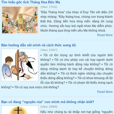
Tìm hiểu gốc tích Tháng Hoa Đức Mẹ
(View: 17411)
"Đây Tháng Hoa" của nhạc sĩ Duy Tân với điệu 2/4
nhịp nhàng: "Đây tháng hoa, chúng con trung thành
thật thà. Dâng tiến hoa lòng mến dâng lời cung
chúc. Hương sắc bay toả ngát nhan Mẹ diễm phúc.
Muôn tháng qua lòng mến yêu Mẹ không nhoà.
Read More
Bản hướng dẫn xét mình và cách thức xưng tội
(View: 22067)
• Tôi có tôn trọng sự trinh khiết của người tình
không? • Tôi có cho phép con cái hay người dưới
quyền làm những hành động này không? • Tôi có
dùng những danh từ hay kể chuyện không đứng
đắn không? • Tôi có thích nghe những câu chuyện
thiếu đứng đắng không? • Tôi có khoe khoang về tội
lỗi của tôi không? • Tôi có phạm tội thiếu trong sạch
không? • Tôi có say sưa rượu chè không?
Read More
Bạn có đang “nguyền rủa” con mình mà không nhận biết?
(View: 29968)
Nếu như chúng ta rải khắp nơi hạt giống "nguyền