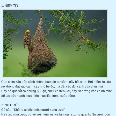
1. NIỀM TIN
Con chim đậu trên cành không bao giờ sợ cành gãy bất chợt. Bởi niềm tin của
nó không đặt vào cành cây
nhỏ bé đó, mà đặt vào đôi cánh của chính mình.
Hãy bỏ qua tất cả những lý luận, chỉ trích trên đời, hãy tin tưởng vào chính mình
để tạo sức mạnh thực hiện mục tiêu trong cuộc sống.
2. NỤ CƯỜI
Có câu: “Không ai giận một người đang cười”
Hãy tập mỉm cười, trở về với niềm vui, và lan tỏa ra xung quanh. Nụ cười luôn