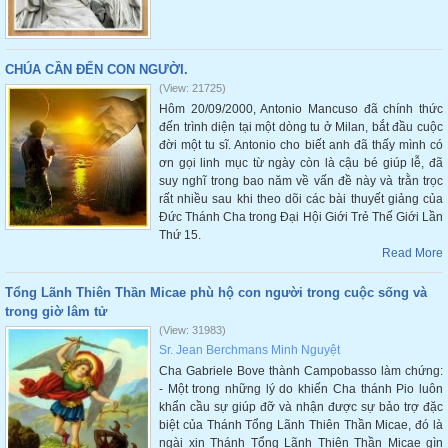
CHÚA CẦN ĐẾN CON NGƯỜI.
(View: 21725)
Hôm 20/09/2000, Antonio Mancuso đã chính thức
đến trình diện tại một dòng tu ở Milan, bắt đầu cuộc
đời một tu sĩ. Antonio cho biết anh đã thấy mình có
ơn gọi linh mục từ ngày còn là cậu bé giúp lễ, đã
suy nghĩ trong bao năm về vấn đề này và trằn trọc
rất nhiều sau khi theo dõi các bài thuyết giảng của
Đức Thánh Cha trong Đại Hội Giới Trẻ Thế Giới Lần
Thứ 15.
Read More
Tổng Lãnh Thiên Thần Micae phù hộ con người trong cuộc sống và
trong giờ lâm tử
(View: 31983)
Sr. Jean Berchmans Minh Nguyệt
Cha Gabriele Bove thành Campobasso làm chứng:
- Một trong những lý do khiến Cha thánh Pio luôn
khẩn cầu sự giúp đỡ và nhận được sự bảo trợ đặc
biệt của Thánh Tổng Lãnh Thiên Thần Micae, đó là
ngài xin Thánh Tổng Lãnh Thiên Thần Micae gìn