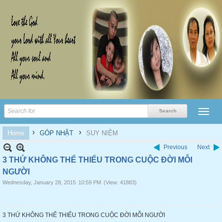
›
›
Home
GÓP NHẶT
SUY NIỆM
Previous
Next
3 THỨ KHÔNG THỂ THIẾU TRONG CUỘC ĐỜI MỖI
NGƯỜI
Wednesday, January 28, 2015
10:59 PM
(View: 41883)
3 THỨ KHÔNG THỂ THIẾU TRONG CUỘC ĐỜI MỖI NGƯỜI