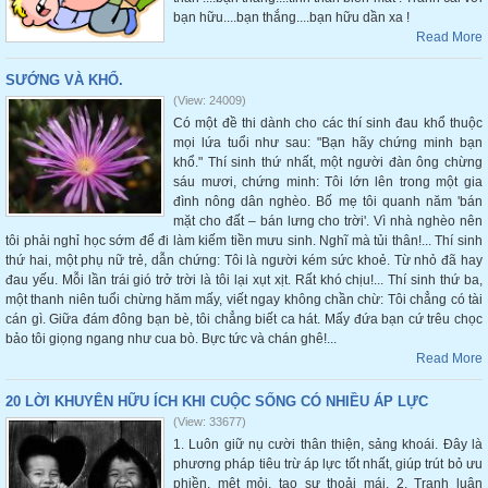
bạn hữu....bạn thắng....bạn hữu dần xa !
Read More
SƯỚNG VÀ KHỔ.
(View: 24009)
Có một đề thi dành cho các thí sinh đau khổ thuộc
mọi lứa tuổi như sau: "Bạn hãy chứng minh bạn
khổ." Thí sinh thứ nhất, một người đàn ông chừng
sáu mươi, chứng minh: Tôi lớn lên trong một gia
đình nông dân nghèo. Bố mẹ tôi quanh năm 'bán
mặt cho đất – bán lưng cho trời'. Vì nhà nghèo nên
tôi phải nghỉ học sớm để đi làm kiếm tiền mưu sinh. Nghĩ mà tủi thân!... Thí sinh
thứ hai, một phụ nữ trẻ, dẫn chứng: Tôi là người kém sức khoẻ. Từ nhỏ đã hay
đau yếu. Mỗi lần trái gió trở trời là tôi lại xụt xịt. Rất khó chịu!... Thí sinh thứ ba,
một thanh niên tuổi chừng hăm mấy, viết ngay không chần chừ: Tôi chẳng có tài
cán gì. Giữa đám đông bạn bè, tôi chẳng biết ca hát. Mấy đứa bạn cứ trêu chọc
bảo tôi giọng ngang như cua bò. Bực tức và chán ghê!...
Read More
20 LỜI KHUYÊN HỮU ÍCH KHI CUỘC SỐNG CÓ NHIỀU ÁP LỰC
(View: 33677)
1. Luôn giữ nụ cười thân thiện, sảng khoái. Đây là
phương pháp tiêu trừ áp lực tốt nhất, giúp trút bỏ ưu
phiền, mệt mỏi, tạo sự thoải mái. 2. Tranh luận