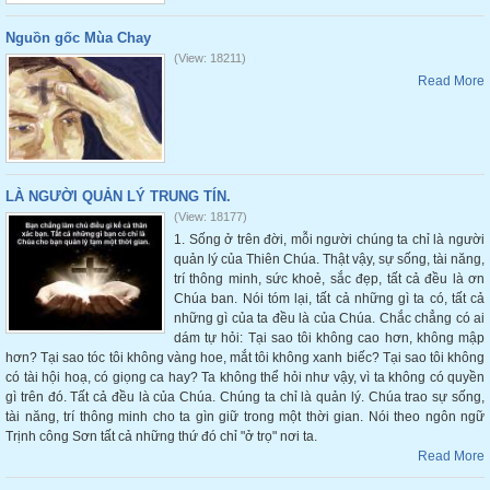
Nguồn gốc Mùa Chay
(View: 18211)
Read More
LÀ NGƯỜI QUẢN LÝ TRUNG TÍN.
(View: 18177)
1. Sống ở trên đời, mỗi người chúng ta chỉ là người
quản lý của Thiên Chúa. Thật vậy, sự sống, tài năng,
trí thông minh, sức khoẻ, sắc đẹp, tất cả đều là ơn
Chúa ban. Nói tóm lại, tất cả những gì ta có, tất cả
những gì của ta đều là của Chúa. Chắc chẳng có ai
dám tự hỏi: Tại sao tôi không cao hơn, không mập
hơn? Tại sao tóc tôi không vàng hoe, mắt tôi không xanh biếc? Tại sao tôi không
có tài hội hoạ, có giọng ca hay? Ta không thể hỏi như vậy, vì ta không có quyền
gì trên đó. Tất cả đều là của Chúa. Chúng ta chỉ là quản lý. Chúa trao sự sống,
tài năng, trí thông minh cho ta gìn giữ trong một thời gian. Nói theo ngôn ngữ
Trịnh công Sơn tất cả những thứ đó chỉ "ở trọ" nơi ta.
Read More