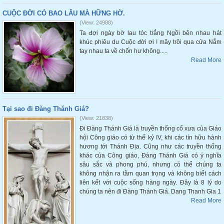
CUỘC ĐỜI CÓ BAO LÂU MÀ HỮNG HỜ.
(View: 24988)
Ta đợi ngày bờ lau tóc trắng Ngồi bên nhau hát
khúc phiêu du Cuộc đời ơi ! mây trôi qua cửa Nắm
tay nhau ta về chốn hư không.....
Read More
Tại sao đi Đàng Thánh Giá?
(View: 21838)
Đi Đàng Thánh Giá là truyền thống cổ xưa của Giáo
hội Công giáo có từ thế kỷ IV, khi các tín hữu hành
hương tới Thánh Địa. Cũng như các truyền thống
khác của Công giáo, Đàng Thánh Giá có ý nghĩa
sâu sắc và phong phú, nhưng có thể chúng ta
không nhận ra tầm quan trọng và không biết cách
liên kết với cuộc sống hàng ngày. Đây là 8 lý do
chúng ta nên đi Đàng Thánh Giá. Dang Thanh Gia 1
Read More