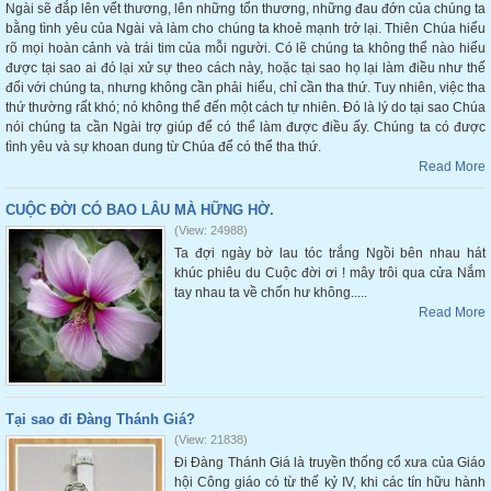
Ngài sẽ đắp lên vết thương, lên những tổn thương, những đau đớn của chúng ta
bằng tình yêu của Ngài và làm cho chúng ta khoẻ mạnh trở lại. Thiên Chúa hiểu
rõ mọi hoàn cảnh và trái tim của mỗi người. Có lẽ chúng ta không thể nào hiểu
được tại sao ai đó lại xử sự theo cách này, hoặc tại sao họ lại làm điều như thế
đối với chúng ta, nhưng không cần phải hiểu, chỉ cần tha thứ. Tuy nhiên, việc tha
thứ thường rất khó; nó không thể đến một cách tự nhiên. Đó là lý do tại sao Chúa
nói chúng ta cần Ngài trợ giúp để có thể làm được điều ấy. Chúng ta có được
tình yêu và sự khoan dung từ Chúa để có thể tha thứ.
Read More
CUỘC ĐỜI CÓ BAO LÂU MÀ HỮNG HỜ.
(View: 24988)
Ta đợi ngày bờ lau tóc trắng Ngồi bên nhau hát
khúc phiêu du Cuộc đời ơi ! mây trôi qua cửa Nắm
tay nhau ta về chốn hư không.....
Read More
Tại sao đi Đàng Thánh Giá?
(View: 21838)
Đi Đàng Thánh Giá là truyền thống cổ xưa của Giáo
hội Công giáo có từ thế kỷ IV, khi các tín hữu hành