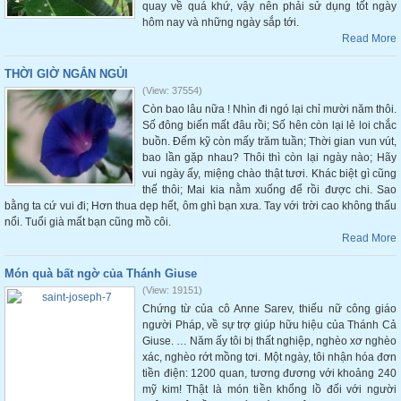
quay về quá khứ, vậy nên phải sử dụng tốt ngày
hôm nay và những ngày sắp tới.
Read More
THỜI GIỜ NGẮN NGỦI
(View: 37554)
Còn bao lâu nữa ! Nhìn đi ngó lại chỉ mười năm thôi.
Số đông biến mất đâu rồi; Số hên còn lại lẻ loi chắc
buồn. Đếm kỹ còn mấy trăm tuần; Thời gian vun vút,
bao lần gặp nhau? Thôi thì còn lại ngày nào; Hãy
vui ngày ấy, miệng chào thật tươi. Khác biệt gì cũng
thế thôi; Mai kia nằm xuống để rồi được chi. Sao
bằng ta cứ vui đi; Hơn thua dẹp hết, ôm ghì bạn xưa. Tay với trời cao không thấu
nổi. Tuổi già mất bạn cũng mồ côi.
Read More
Món quà bất ngờ của Thánh Giuse
(View: 19151)
Chứng từ của cô Anne Sarev, thiếu nữ công giáo
người Pháp, về sự trợ giúp hữu hiệu của Thánh Cả
Giuse. … Năm ấy tôi bị thất nghiệp, nghèo xơ nghèo
xác, nghèo rớt mồng tơi. Một ngày, tôi nhận hóa đơn
tiền điện: 1200 quan, tương đương với khoảng 240
mỹ kim! Thật là món tiền khổng lồ đối với người