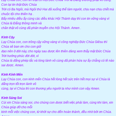
Lạy Chúa con, con tin thật có một Đức Chúa Trời là Đấng thưởng phạt vô cùng.
Con lại tin thật Đức Chúa
Trời có Ba Ngôi, mà Ngôi thứ Hai đã xuống thế làm người, chịu nạn chịu chết mà
chuộc tội cho thiên hạ .
Bấy nhiêu điều ấy cùng các điều khác Hội Thánh dạy thì con tin vững vàng vì
Chúa là Đấng thông minh và
chân thật vô cùng đã phán truyền cho Hội Thánh. Amen .
Kinh Cậy
Lạy Chúa con, con trông cậy vững vàng vì công nghiệp Đức Chúa Giêsu thì
Chúa sẽ ban ơn cho con giữ
đạo nên ở đời này, cho ngày sau được lên thiên đàng xem thấy mặt Đức Chúa
Trời hưởng phúc đời đời, vì
Chúa là đấng phép tắc và lòng lành vô cùng đã phán hứa sự ấy chẳng có lẽ nào
sai được. Amen.
Kinh Kính Mến
Lạy Chúa con, con kính mến Chúa hết lòng hết sức trên hết mọi sự vì Chúa là
đấng trọn tốt trọn lành vô
cùng, lại vì Chúa thì con thương yêu người ta như mình con vậỵ Amen.
Kinh Sáng Soi
Cúi xin Chúa sáng soi, cho chúng con được biết việc phải làm, cùng khi làm, xin
Chúa giúp đỡ cho mỗi
kinh mỗi việc chúng con, từ khởi sự cho đến hoàn thành, đều nhờ bởi ơn Chúa.