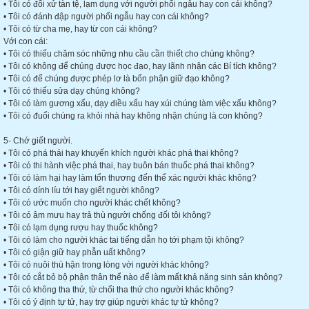
• Tôi có đối xử tàn tệ, lạm dụng với người phối ngẫu hay con cái không?
• Tôi có đánh đập người phối ngẫu hay con cái không?
• Tôi có từ cha mẹ, hay từ con cái không?
Với con cái:
• Tôi có thiếu chăm sóc những nhu cầu cần thiết cho chúng không?
• Tôi có không để chúng được học đạo, hay lãnh nhận các Bí tích không?
• Tôi có để chúng được phép lơ là bổn phận giữ đạo không?
• Tôi có thiếu sửa dạy chúng không?
• Tôi có làm gương xấu, dạy điều xấu hay xúi chúng làm việc xấu không?
• Tôi có đuổi chúng ra khỏi nhà hay không nhận chúng là con không?
5- Chớ giết người.
• Tôi có phá thái hay khuyến khích người khác phá thai không?
• Tôi có thi hành việc phá thai, hay buôn bán thuốc phá thai không?
• Tôi có làm hại hay làm tổn thương đến thể xác người khác không?
• Tôi có dính líu tới hay giết người không?
• Tôi có ước muốn cho người khác chết không?
• Tôi có âm mưu hay trả thù người chống đối tôi không?
• Tôi có lạm dụng rượu hay thuốc không?
• Tôi có làm cho người khác tai tiếng dẫn họ tới phạm tội không?
• Tôi có giận giữ hay phẫn uất không?
• Tôi có nuôi thù hận trong lòng với người khác không?
• Tôi có cắt bỏ bộ phận thân thể nào để làm mất khả năng sinh sản không?
• Tôi có không tha thứ, từ chối tha thứ cho người khác không?
• Tôi có ý định tự tử, hay trợ giúp người khác tự tử không?