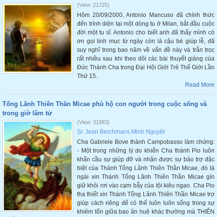
(View: 21725)
Hôm 20/09/2000, Antonio Mancuso đã chính thức
đến trình diện tại một dòng tu ở Milan, bắt đầu cuộc
đời một tu sĩ. Antonio cho biết anh đã thấy mình có
ơn gọi linh mục từ ngày còn là cậu bé giúp lễ, đã
suy nghĩ trong bao năm về vấn đề này và trằn trọc
rất nhiều sau khi theo dõi các bài thuyết giảng của
Đức Thánh Cha trong Đại Hội Giới Trẻ Thế Giới Lần
Thứ 15.
Read More
Tổng Lãnh Thiên Thần Micae phù hộ con người trong cuộc sống và
trong giờ lâm tử
(View: 31983)
Sr. Jean Berchmans Minh Nguyệt
Cha Gabriele Bove thành Campobasso làm chứng:
- Một trong những lý do khiến Cha thánh Pio luôn
khẩn cầu sự giúp đỡ và nhận được sự bảo trợ đặc
biệt của Thánh Tổng Lãnh Thiên Thần Micae, đó là
ngài xin Thánh Tổng Lãnh Thiên Thần Micae gìn
giữ khỏi rơi vào cạm bẫy của tội kiêu ngạo. Cha Pio
tha thiết xin Thánh Tổng Lãnh Thiên Thần Micae trợ
giúp cách riêng để có thể luôn luôn sống trong sự
khiêm tốn giữa bao ân huệ khác thường mà THIÊN