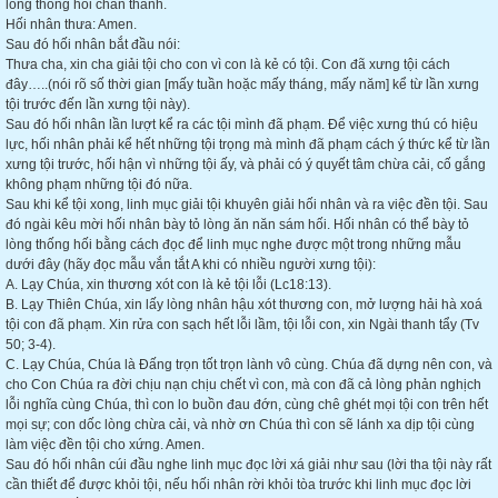
lòng thống hối chân thành.
Hối nhân thưa: Amen.
Sau đó hối nhân bắt đầu nói:
Thưa cha, xin cha giải tội cho con vì con là kẻ có tội. Con đã xưng tội cách
đây…..(nói rõ số thời gian [mấy tuần hoặc mấy tháng, mấy năm] kể từ lần xưng
tội trước đến lần xưng tội này).
Sau đó hối nhân lần lượt kể ra các tội mình đã phạm. Để việc xưng thú có hiệu
lực, hối nhân phải kể hết những tội trọng mà mình đã phạm cách ý thức kể từ lần
xưng tội trước, hối hận vì những tội ấy, và phải có ý quyết tâm chừa cải, cố gắng
không phạm những tội đó nữa.
Sau khi kể tội xong, linh mục giải tội khuyên giải hối nhân và ra việc đền tội. Sau
đó ngài kêu mời hối nhân bày tỏ lòng ăn năn sám hối. Hối nhân có thể bày tỏ
lòng thống hối bằng cách đọc để linh mục nghe được một trong những mẫu
dưới đây (hãy đọc mẫu vắn tắt A khi có nhiều người xưng tội):
A. Lạy Chúa, xin thương xót con là kẻ tội lỗi (Lc18:13).
B. Lạy Thiên Chúa, xin lấy lòng nhân hậu xót thương con, mở lượng hải hà xoá
tội con đã phạm. Xin rửa con sạch hết lỗi lầm, tội lỗi con, xin Ngài thanh tẩy (Tv
50; 3-4).
C. Lạy Chúa, Chúa là Đấng trọn tốt trọn lành vô cùng. Chúa đã dựng nên con, và
cho Con Chúa ra đời chịu nạn chịu chết vì con, mà con đã cả lòng phản nghịch
lỗi nghĩa cùng Chúa, thì con lo buồn đau đớn, cùng chê ghét mọi tội con trên hết
mọi sự; con dốc lòng chừa cải, và nhờ ơn Chúa thì con sẽ lánh xa dịp tội cùng
làm việc đền tội cho xứng. Amen.
Sau đó hối nhân cúi đầu nghe linh mục đọc lời xá giải như sau (lời tha tội này rất
cần thiết để được khỏi tội, nếu hối nhân rời khỏi tòa trước khi linh mục đọc lời