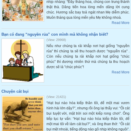
nhịp nhàng: "Đây tháng hoa, chúng con trung thành
thật thà. Dâng tiến hoa lòng mến dâng lời cung
chúc. Hương sắc bay toả ngát nhan Mẹ diễm phúc.
Muôn tháng qua lòng mến yêu Mẹ không nhoà.
Read More
Bạn có đang “nguyền rủa” con mình mà không nhận biết?
(View: 29968)
Nếu như chúng ta rải khắp nơi hạt giống "nguyền
rủa" thì chúng ta sẽ thu hoạch được "nguyền rủa" .
Còn nếu chúng ta rải khắp nơi hạt giống "chúc
phúc" thì đương nhiên thứ mà chúng ta thu hoạch
được sẽ là "chúc phúc"!
Read More
Chuyện cát bụi
(View: 21421)
“Hạt bụi nào hóa kiếp thân tôi, để một mai vươn
hình hài lớn dậy?”, nhưng rồi ông lại thấy vui: “Ôi cát
bụi tuyệt vời, mặt trời soi một kiếp rong chơi”. Ông
tiếp tục tự vấn: “Hạt bụi nào hóa kiếp thân tôi, để
một mai tôi về làm cát bụi?”, và ông than thở: “Ôi cát
bụi mệt nhoài, tiếng động nào gõ nhịp không nguôi”.