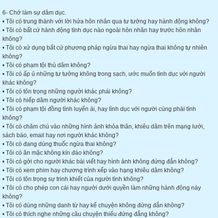
6- Chớ làm sự dâm dục.
• Tôi có trung thành với lời hứa hôn nhân qua tư tưởng hay hành động không?
• Tôi có bất cứ hành động tình dục nào ngoài hôn nhân hay trước hôn nhân
không?
• Tôi có xử dụng bất cứ phương pháp ngừa thai hay ngừa thai không tự nhiên
không?
• Tôi có phạm tội thủ dâm không?
• Tôi có ấp ủ những tư tưởng không trong sạch, ước muốn tình dục với người
khác không?
• Tôi có tôn trọng những người khác phái không?
• Tôi có hiếp dâm người khác không?
• Tôi có phạm tội đồng tình luyến ái, hay tình dục với người cùng phái tính
không?
• Tôi có chăm chú vào những hình ảnh khỏa thân, khiêu dâm trên mạng lưới,
sách báo, email hay nơi người khác không?
• Tôi có đang dùng thuốc ngừa thai không?
• Tôi có ăn mặc không kín đáo không?
• Tôi có gởi cho người khác bài viết hay hình ảnh không đứng đắn không?
• Tôi có xem phim hay chương trình xếp vào hạng khiêu dâm không?
• Tôi có tôn trọng sự trinh khiết của người tình không?
• Tôi có cho phép con cái hay người dưới quyền làm những hành động này
không?
• Tôi có dùng những danh từ hay kể chuyện không đứng đắn không?
• Tôi có thích nghe những câu chuyện thiếu đứng đắng không?