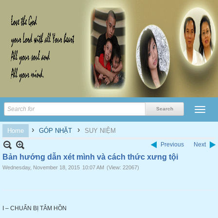
›
›
Home
GÓP NHẶT
SUY NIỆM
Previous
Next
Bản hướng dẫn xét mình và cách thức xưng tội
Wednesday, November 18, 2015
10:07 AM
(View: 22067)
I – CHUẨN BỊ TÂM HỒN