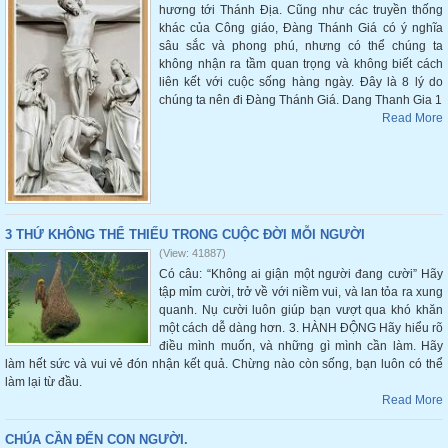
hương tới Thánh Địa. Cũng như các truyền thống
khác của Công giáo, Đàng Thánh Giá có ý nghĩa
sâu sắc và phong phú, nhưng có thể chúng ta
không nhận ra tầm quan trọng và không biết cách
liên kết với cuộc sống hàng ngày. Đây là 8 lý do
chúng ta nên đi Đàng Thánh Giá. Dang Thanh Gia 1
Read More
3 THỨ KHÔNG THỂ THIẾU TRONG CUỘC ĐỜI MỖI NGƯỜI
(View: 41887)
Có câu: “Không ai giận một người đang cười” Hãy
tập mỉm cười, trở về với niềm vui, và lan tỏa ra xung
quanh. Nụ cười luôn giúp bạn vượt qua khó khăn
một cách dễ dàng hơn. 3. HÀNH ĐỘNG Hãy hiểu rõ
điều mình muốn, và những gì mình cần làm. Hãy
làm hết sức và vui vẻ đón nhận kết quả. Chừng nào còn sống, bạn luôn có thể
làm lại từ đầu.
Read More
CHÚA CẦN ĐẾN CON NGƯỜI.