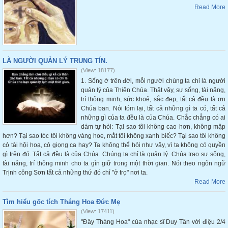
Read More
LÀ NGƯỜI QUẢN LÝ TRUNG TÍN.
(View: 18177)
1. Sống ở trên đời, mỗi người chúng ta chỉ là người
quản lý của Thiên Chúa. Thật vậy, sự sống, tài năng,
trí thông minh, sức khoẻ, sắc đẹp, tất cả đều là ơn
Chúa ban. Nói tóm lại, tất cả những gì ta có, tất cả
những gì của ta đều là của Chúa. Chắc chẳng có ai
dám tự hỏi: Tại sao tôi không cao hơn, không mập
hơn? Tại sao tóc tôi không vàng hoe, mắt tôi không xanh biếc? Tại sao tôi không
có tài hội hoạ, có giọng ca hay? Ta không thể hỏi như vậy, vì ta không có quyền
gì trên đó. Tất cả đều là của Chúa. Chúng ta chỉ là quản lý. Chúa trao sự sống,
tài năng, trí thông minh cho ta gìn giữ trong một thời gian. Nói theo ngôn ngữ
Trịnh công Sơn tất cả những thứ đó chỉ "ở trọ" nơi ta.
Read More
Tìm hiểu gốc tích Tháng Hoa Đức Mẹ
(View: 17411)
"Đây Tháng Hoa" của nhạc sĩ Duy Tân với điệu 2/4