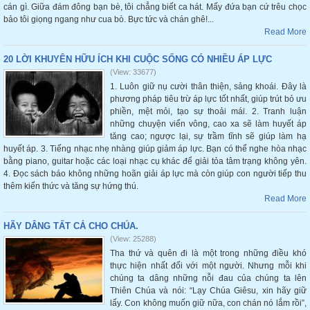
cán gì. Giữa đám đông bạn bè, tôi chẳng biết ca hát. Mấy đứa bạn cứ trêu chọc
bảo tôi giọng ngang như cua bò. Bực tức và chán ghê!...
Read More
20 LỜI KHUYÊN HỮU ÍCH KHI CUỘC SỐNG CÓ NHIỀU ÁP LỰC
(View: 33677)
1. Luôn giữ nụ cười thân thiện, sảng khoái. Đây là
phương pháp tiêu trừ áp lực tốt nhất, giúp trút bỏ ưu
phiền, mệt mỏi, tạo sự thoải mái. 2. Tranh luận
những chuyện viển vông, cao xa sẽ làm huyết áp
tăng cao; ngược lại, sự trầm tĩnh sẽ giúp làm hạ
huyết áp. 3. Tiếng nhạc nhẹ nhàng giúp giảm áp lực. Bạn có thể nghe hòa nhạc
bằng piano, guitar hoặc các loại nhạc cụ khác để giải tỏa tâm trạng không yên.
4. Đọc sách báo không những hoãn giải áp lực mà còn giúp con người tiếp thu
thêm kiến thức và tăng sự hứng thú.
Read More
HÃY DÂNG TẤT CẢ CHO CHÚA.
(View: 25288)
Tha thứ và quên đi là một trong những điều khó
thực hiện nhất đối với một người. Nhưng mỗi khi
chúng ta dâng những nỗi đau của chúng ta lên
Thiên Chúa và nói: “Lạy Chúa Giêsu, xin hãy giữ
lấy. Con không muốn giữ nữa, con chán nó lắm rồi”,