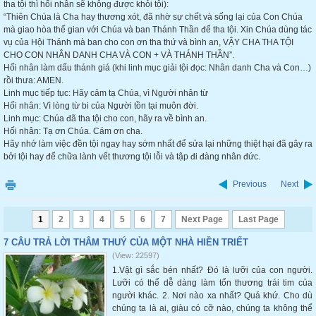
tha tội thì hối nhân sẽ không được khỏi tội):
“Thiên Chúa là Cha hay thương xót, đã nhờ sự chết và sống lại của Con Chúa
mà giao hòa thế gian với Chúa và ban Thánh Thần để tha tội. Xin Chúa dùng tác
vụ của Hội Thánh mà ban cho con ơn tha thứ và bình an, VẬY CHA THA TỘI
CHO CON NHÂN DANH CHA VÀ CON + VÀ THÁNH THẦN”.
Hối nhân làm dấu thánh giá (khi linh mục giải tội đọc: Nhân danh Cha và Con…)
rồi thưa: AMEN.
Linh mục tiếp tục: Hãy cảm tạ Chúa, vì Người nhân từ
Hối nhân: Vì lòng từ bi của Người tồn tại muôn đời.
Linh mục: Chúa đã tha tội cho con, hãy ra về bình an.
Hối nhân: Tạ ơn Chúa. Cám ơn cha.
Hãy nhớ làm việc đền tội ngay hay sớm nhất để sửa lại những thiệt hại đã gây ra
bởi tội hay để chữa lành vết thương tội lỗi và tập đi đàng nhân đức.
Previous
Next
1
2
3
4
5
6
7
Next Page
Last Page
7 CÂU TRẢ LỜI THÂM THUÝ CỦA MỘT NHÀ HIỀN TRIẾT
(View: 22597)
1.Vật gì sắc bén nhất? Đó là lưỡi của con người.
Lưỡi có thể dễ dàng làm tổn thương trái tim của
người khác. 2. Nơi nào xa nhất? Quá khứ. Cho dù
chúng ta là ai, giàu có cỡ nào, chúng ta không thể