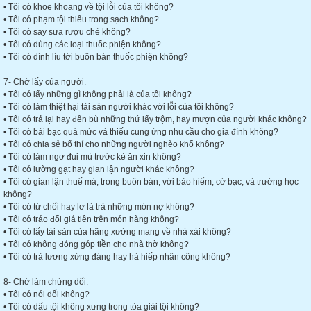
• Tôi có khoe khoang về tội lỗi của tôi không?
• Tôi có phạm tội thiếu trong sạch không?
• Tôi có say sưa rượu chè không?
• Tôi có dùng các loại thuốc phiện không?
• Tôi có dính líu tới buôn bán thuốc phiện không?
7- Chớ lấy của người.
• Tôi có lấy những gì không phải là của tôi không?
• Tôi có làm thiệt hại tài sản người khác với lỗi của tôi không?
• Tôi có trả lại hay đền bù những thứ lấy trộm, hay mượn của người khác không?
• Tôi có bài bạc quá mức và thiếu cung ứng nhu cầu cho gia đình không?
• Tôi có chia sẻ bố thí cho những người nghèo khổ không?
• Tôi có làm ngơ đui mù trước kẻ ăn xin không?
• Tôi có lường gạt hay gian lận người khác không?
• Tôi có gian lận thuế má, trong buôn bán, với bảo hiểm, cờ bạc, và trường học
không?
• Tôi có từ chối hay lơ là trả những món nợ không?
• Tôi có tráo đổi giá tiền trên món hàng không?
• Tôi có lấy tài sản của hãng xưởng mang về nhà xài không?
• Tôi có không đóng góp tiền cho nhà thờ không?
• Tôi có trả lương xứng đáng hay hà hiếp nhân công không?
8- Chớ làm chứng dối.
• Tôi có nói dối không?
• Tôi có dấu tội không xưng trong tòa giải tội không?