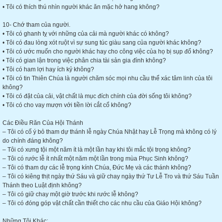
• Tôi có thích thú nhìn người khác ăn mặc hở hang không?
10- Chớ tham của người.
• Tôi có ghanh tỵ với những của cải mà người khác có không?
• Tôi có đau lòng xót ruột vì sự sung túc giàu sang của người khác không?
• Tôi có ước muốn cho người khác hay cho công việc của họ bị sụp đổ không?
• Tôi có gian lận trong việc phân chia tài sản gia đình không?
• Tôi có ham lợi hay ích kỷ không?
• Tôi có tin Thiên Chúa là người chăm sóc mọi nhu cầu thể xác tâm linh của tôi
không?
• Tôi có đặt của cải, vật chất là mục đích chính của đời sống tôi không?
• Tôi có cho vay mượn với tiền lời cắt cổ không?
Các Điều Răn Của Hội Thánh
– Tôi có cố ý bỏ tham dự thánh lễ ngày Chúa Nhật hay Lễ Trọng mà không có lý
do chính đáng không?
– Tôi có xưng tội một năm ít là một lần hay khi tôi mắc tội trọng không?
– Tôi có rước lễ ít nhất một năm một lần trong mùa Phục Sinh không?
– Tôi có tham dự các lễ trọng kính Chúa, Đức Mẹ và các thánh không?
– Tôi có kiêng thịt ngày thứ Sáu và giữ chay ngày thứ Tư Lễ Tro và thứ Sáu Tuần
Thánh theo Luật định không?
– Tôi có giữ chay một giờ trước khi rước lễ không?
– Tôi có đóng góp vật chất cần thiết cho các nhu cầu của Giáo Hội không?
Những Tội Khác: