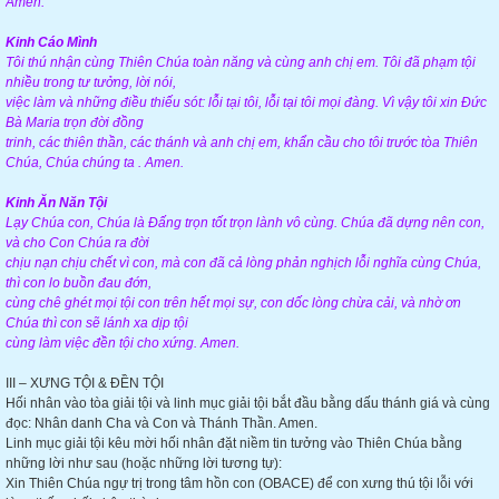
Amen.
Kinh Cáo Mình
Tôi thú nhận cùng Thiên Chúa toàn năng và cùng anh chị em. Tôi đã phạm tội
nhiều trong tư tưởng, lời nói,
việc làm và những điều thiếu sót: lỗi tại tôi, lỗi tại tôi mọi đàng. Vì vậy tôi xin Đức
Bà Maria trọn đời đồng
trinh, các thiên thần, các thánh và anh chị em, khẩn cầu cho tôi trước tòa Thiên
Chúa, Chúa chúng ta . Amen.
Kinh Ăn Năn Tội
Lạy Chúa con, Chúa là Đấng trọn tốt trọn lành vô cùng. Chúa đã dựng nên con,
và cho Con Chúa ra đời
chịu nạn chịu chết vì con, mà con đã cả lòng phản nghịch lỗi nghĩa cùng Chúa,
thì con lo buồn đau đớn,
cùng chê ghét mọi tội con trên hết mọi sự, con dốc lòng chừa cải, và nhờ ơn
Chúa thì con sẽ lánh xa dịp tội
cùng làm việc đền tội cho xứng. Amen.
III – XƯNG TỘI & ĐỀN TỘI
Hối nhân vào tòa giải tội và linh mục giải tội bắt đầu bằng dấu thánh giá và cùng
đọc: Nhân danh Cha và Con và Thánh Thần. Amen.
Linh mục giải tội kêu mời hối nhân đặt niềm tin tưởng vào Thiên Chúa bằng
những lời như sau (hoặc những lời tương tự):
Xin Thiên Chúa ngự trị trong tâm hồn con (OBACE) để con xưng thú tội lỗi với