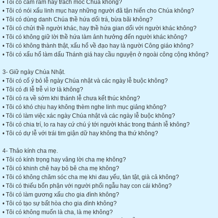
• Tôi có càm ràm hay trách móc Chúa không?
• Tôi có nói xấu linh mục hay những người đã tận hiến cho Chúa không?
• Tôi có dùng danh Chúa thề hứa dối trá, bừa bãi không?
• Tôi có chửi thề người khác, hay thề hứa gian dối với người khác không?
• Tôi có không giữ lời thề hứa làm ảnh hưởng đến người khác không?
• Tôi có không thành thật, xấu hổ về đạo hay là người Công giáo không?
• Tôi có xấu hổ làm dấu Thánh giá hay cầu nguyện ở ngoài công cộng không?
3- Giữ ngày Chúa Nhật.
• Tôi có cố ý bỏ lễ ngày Chúa nhật và các ngày lễ buộc không?
• Tôi có đi lễ trễ vì lơ là không?
• Tôi có ra về sớm khi thánh lễ chưa kết thúc không?
• Tôi có khó chịu hay không thèm nghe linh mục giảng không?
• Tôi có làm việc xác ngày Chúa nhật và các ngày lễ buộc không?
• Tôi có chia trí, lo ra hay cứ chú ý tới người khác trong thánh lễ không?
• Tôi có dự lễ với trái tim giận dữ hay không tha thứ không?
4- Thảo kính cha mẹ.
• Tôi có kính trọng hay vâng lời cha mẹ không?
• Tôi có khinh chê hay bỏ bê cha mẹ không?
• Tôi có không chăm sóc cha mẹ khi đau yếu, tàn tật, già cả không?
• Tôi có thiếu bổn phận với người phối ngẫu hay con cái không?
• Tôi có làm gương xấu cho gia đình không?
• Tôi có tạo sự bất hòa cho gia đình không?
• Tôi có không muốn là cha, là mẹ không?