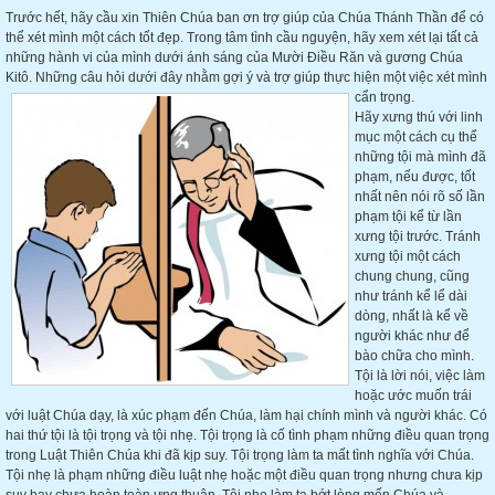
Trước hết, hãy cầu xin Thiên Chúa ban ơn trợ giúp của Chúa Thánh Thần để có
thể xét mình một cách tốt đẹp. Trong tâm tình cầu nguyện, hãy xem xét lại tất cả
những hành vi của mình dưới ánh sáng của Mười Điều Răn và gương Chúa
Kitô. Những câu hỏi dưới đây nhằm gợi ý và trợ giúp thực hiện một việc xét mình
cẩn trọng.
Hãy xưng thú với linh
mục một cách cụ thể
những tội mà mình đã
phạm, nếu được, tốt
nhất nên nói rõ số lần
phạm tội kể từ lần
xưng tội trước. Tránh
xưng tội một cách
chung chung, cũng
như tránh kể lể dài
dòng, nhất là kể về
người khác như để
bào chữa cho mình.
Tội là lời nói, việc làm
hoặc ước muốn trái
với luật Chúa dạy, là xúc phạm đến Chúa, làm hại chính mình và người khác. Có
hai thứ tội là tội trọng và tội nhẹ. Tội trọng là cố tình phạm những điều quan trọng
trong Luật Thiên Chúa khi đã kịp suy. Tội trọng làm ta mất tình nghĩa với Chúa.
Tội nhẹ là phạm những điều luật nhẹ hoặc một điều quan trọng nhưng chưa kịp