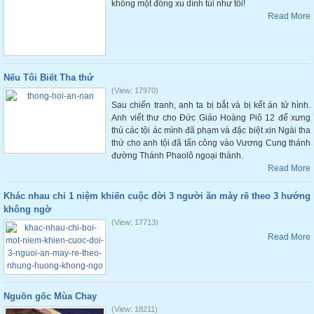
không một đồng xu dính túi như tôi!
Read More
Nếu Tôi Biết Tha thứ
(View: 17970)
Sau chiến tranh, anh ta bị bắt và bị kết án tử hình.
Anh viết thư cho Đức Giáo Hoàng Piô 12 để xưng
thú các tội ác mình đã phạm và đặc biệt xin Ngài tha
thứ cho anh tội đã tấn công vào Vương Cung thánh
đường Thánh Phaolô ngoại thành.
Read More
Khác nhau chỉ 1 niệm khiến cuộc đời 3 người ăn mày rẽ theo 3 hướng
không ngờ
(View: 17713)
Read More
Nguồn gốc Mùa Chay
(View: 18211)