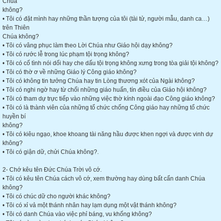
Chúa
không?
• Tôi có đặt mình hay những thần tượng của tôi (tài tử, người mẫu, danh ca…)
trên Thiên
Chúa không?
• Tôi có vâng phục làm theo Lời Chúa như Giáo hội dạy không?
• Tôi có rước lễ trong lúc phạm tội trọng không?
• Tôi có cố tình nói dối hay che dấu tội trọng không xưng trong tòa giải tội không?
• Tôi có thờ ơ về những Giáo lý Công giáo không?
• Tôi có không tin tưởng Chúa hay tin Lòng thương xót của Ngài không?
• Tôi có nghi ngờ hay từ chối những giáo huấn, tín điều của Giáo hội không?
• Tôi có tham dự trực tiếp vào những việc thờ kính ngoài đạo Công giáo không?
• Tôi có là thành viên của những tổ chức chống Công giáo hay những tổ chức
huyền bí
không?
• Tôi có kiêu ngạo, khoe khoang tài năng hầu được khen ngợi và được vinh dự
không?
• Tôi có giận dữ, chửi Chúa không?.
2- Chớ kêu tên Đức Chúa Trời vô cớ.
• Tôi có kêu tên Chúa cách vô cớ, xem thường hay dùng bất cẩn danh Chúa
không?
• Tôi có chúc dữ cho người khác không?
• Tôi có xỉ vả một thánh nhân hay lạm dụng một vật thánh không?
• Tôi có danh Chúa vào việc phỉ báng, vu khống không?