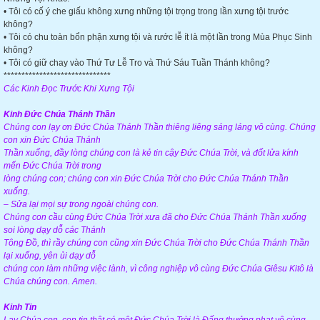
• Tôi có cố ý che giấu không xưng những tội trọng trong lần xưng tội trước
không?
• Tôi có chu toàn bổn phận xưng tội và rước lễ ít là một lần trong Mùa Phục Sinh
không?
• Tôi có giữ chay vào Thứ Tư Lễ Tro và Thứ Sáu Tuần Thánh không?
******************************
Các Kinh Đọc Trước Khi Xưng Tội
Kinh Đức Chúa Thánh Thần
Chúng con lạy ơn Đức Chúa Thánh Thần thiêng liêng sáng láng vô cùng. Chúng
con xin Đức Chúa Thánh
Thần xuống, đầy lòng chúng con là kẻ tin cậy Đức Chúa Trời, và đốt lửa kính
mến Đức Chúa Trời trong
lòng chúng con; chúng con xin Đức Chúa Trời cho Đức Chúa Thánh Thần
xuống.
– Sửa lại mọi sự trong ngoài chúng con.
Chúng con cầu cùng Đức Chúa Trời xưa đã cho Đức Chúa Thánh Thần xuống
soi lòng dạy dỗ các Thánh
Tông Đồ, thì rầy chúng con cũng xin Đức Chúa Trời cho Đức Chúa Thánh Thần
lại xuống, yên ủi dạy dỗ
chúng con làm những việc lành, vì công nghiệp vô cùng Đức Chúa Giêsu Kitô là
Chúa chúng con. Amen.
Kinh Tin