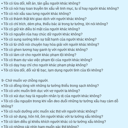
• Tôi có lừa dối, kết án, tán gẫu người khác không?
• Tôi có nói hay loan truyền tin xấu về linh mục, tu sĩ hay người khác không?
• Tôi có nói xấu sau lưng người khác không?
• Tôi có thành thật khi giao dịch với người khác không?
• Tôi có chỉ trích, dèm pha, thiếu bác ái trong tư tưởng, lời nói không?
• Tôi có giữ kín điều bí mật của người khác không?
• Tôi có nguyền rủa hay chúc dữ người khác không?
• Tôi có sung sướng trên sự bất hạnh của người khác không?
• Tôi có từ chối nói chuyện hay hòa giải với người khác không?
• Tôi có ghen tương hay ganh tỵ với người khác không?
• Tôi có làm cớ cho người khác phạm tội không?
• Tôi có tham dự vào việc phạm tội của người khác không?
• Tôi có dạy hay chỉ cho người khác phạm pháp không?
• Tôi có lừa dối, đối xử tệ bạc, lạm dụng người tình của tôi không?
9- Chớ muốn vợ chồng người.
• Tôi có đồng lòng với những tư tưởng thiếu trong sạch không?
• Tôi có ước muốn tình dục với vợ người ta không?
• Tôi có xúi dục hay là nguyên nhân ly dị của người khác không?
• Tôi có cầu nguyện trong khi vẫn đeo đuổi những tư tưởng xấu hay cám dỗ
không?
• Tôi có nuôi dưỡng ước muốn xác thịt với người khác không?
• Tôi có sờ đụng, hôn hít, ôm người khác với tư tưởng xấu không?
• Tôi có làm điều gì khiêu khích người khác có tư tưởng xấu không?
• Tôi có những cái nhìn ham muốn xác thịt không?