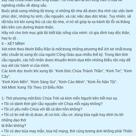
suy hay chưa hoàn toàn ưng thuận. Tội nhẹ làm ta bớt lòng mến Chúa và
nghiêng chiều về đàng xấu.
Buộc phải xưng những tội trọng, vì những tội nhẹ đã được tha nhờ các việc lành
phúc đức, những hy sinh, cầu nguyện, và các việc đạo đức khác. Tuy nhiên, sẽ
rất hữu ích khi xưng thú cả các tội nhẹ, vì nó sẽ giúp ta xa tránh tội lỗi và thăng
tiến trên con đường thánh thiện.
Hãy nói cho linh mục giải tội biết bậc sống của mình: có gia đình hay độc thân,
hay tu sỹ…
II – XÉT MÌNH
Xét mình theo Mười Điều Răn là một trong những phương thế ích lợi nhất trong
việc chuẩn bị xưng tội của người Công Giáo qua nhiều thế kỷ. Trong tâm tình
cầu nguyện, các hối nhân được khuyến khích dựa trên những Điều răn này để
suy xét các hành vi của mình.
Các kinh đọc trước khi xưng tội: “Kinh Đức Chúa Thánh Thần”, “Kinh Tin”, “Kinh
Cậy”,
“Kinh Kính Mến”, “Kinh Sáng Soi”, “Kinh Cáo Mình”, “Kinh Ăn Năn Tội”.
Xét Mình Xưng Tội Theo 10 Điều Răn
1- Thờ phượng một Đức Chúa Trời và kính mến Người trên hết mọi sự.
• Tôi có dành thời giờ cầu nguyện với Chúa mỗi ngày không?
• Tôi có yêu mến Chúa với tất cả tâm hồn không?
• Tôi có tin mê tín dị đoan, đi coi bói, cầu cơ, dùng bùa ngải hay dính líu tới
những đạo thờ
tà thần không?
• Tôi có đeo bùa may mắn, bùa hộ mạng, thờ cúng tượng ảnh không phải Thiên