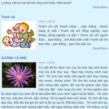
Lạ thay, cát bụi mà đôi khi cũng cảm thấy “mệt nhoài”!
Read More
Tranh cãi
(View: 20629)
Tranh cãi với khách hàng .....bạn thắng.....khách
hàng đi mất ! Tranh cãi với đồng nghiệp....bạn
thắng...đồng nghiệp xa dần ! Tranh cãi với người
thân ....bạn thắng....tình thân biến mất ! Tranh cãi với
bạn hữu....bạn thắng....bạn hữu dần xa !
Read More
SƯỚNG VÀ KHỔ.
(View: 24009)
Có một đề thi dành cho các thí sinh đau khổ thuộc
mọi lứa tuổi như sau: "Bạn hãy chứng minh bạn
khổ." Thí sinh thứ nhất, một người đàn ông chừng
sáu mươi, chứng minh: Tôi lớn lên trong một gia
đình nông dân nghèo. Bố mẹ tôi quanh năm 'bán
mặt cho đất – bán lưng cho trời'. Vì nhà nghèo nên
tôi phải nghỉ học sớm để đi làm kiếm tiền mưu sinh. Nghĩ mà tủi thân!... Thí sinh
thứ hai, một phụ nữ trẻ, dẫn chứng: Tôi là người kém sức khoẻ. Từ nhỏ đã hay
đau yếu. Mỗi lần trái gió trở trời là tôi lại xụt xịt. Rất khó chịu!... Thí sinh thứ ba,
một thanh niên tuổi chừng hăm mấy, viết ngay không chần chừ: Tôi chẳng có tài