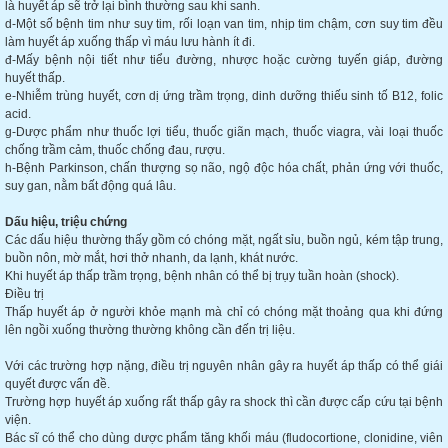
là huyết áp sẽ trở lại bình thường sau khi sanh.
d-Một số bệnh tim như suy tim, rối loạn van tim, nhịp tim chậm, cơn suy tim đều
làm huyết áp xuống thấp vì máu lưu hành ít đi.
đ-Mấy bệnh nội tiết như tiểu đường, nhược hoặc cường tuyến giáp, đường
huyết thấp.
e-Nhiễm trùng huyết, cơn dị ứng trầm trọng, dinh dưỡng thiếu sinh tố B12, folic
acid.
g-Dược phẩm như thuốc lợi tiểu, thuốc giãn mạch, thuốc viagra, vài loại thuốc
chống trầm cảm, thuốc chống đau, rượu.
h-Bệnh Parkinson, chấn thượng sọ não, ngộ độc hóa chất, phản ứng với thuốc,
suy gan, nằm bất động quá lâu.
Dấu hiệu, triệu chứng
Các dấu hiệu thường thấy gồm có chóng mặt, ngất sỉu, buồn ngủ, kém tập trung,
buồn nôn, mờ mắt, hơi thở nhanh, da lạnh, khát nước.
Khi huyết áp thấp trầm trọng, bệnh nhân có thể bị trụy tuần hoàn (shock).
Điều trị
Thấp huyết áp ở người khỏe mạnh mà chỉ có chóng mặt thoảng qua khi đứng
lên ngồi xuống thường thường không cần đến trị liệu.
Với các trường hợp nặng, điều trị nguyên nhân gây ra huyết áp thấp có thể giái
quyết được vấn đề.
Trường hợp huyết áp xuống rất thấp gây ra shock thì cần được cấp cứu tại bệnh
viện.
Bác sĩ có thể cho dùng dược phẩm tăng khối máu (fludocortione, clonidine, viên