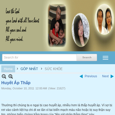
›
›
Home
GÓP NHẶT
SỨC KHỎE
Previous
Next
Huyết Áp Thấp
Monday, October 10, 2011
12:00 AM
(View: 21627)
Thường thì chúng ta e ngại bị cao huyết áp, nhiều hơn là thấp huyết áp. Vì sợ bị
rơi vào cảnh liệt hạ chi đi xe lăn vì tai biến mạch máu não hoặc bị suy thận suy
tim, những biến chứng trầm trọng của “tên sát nhân thầm lặng” này .