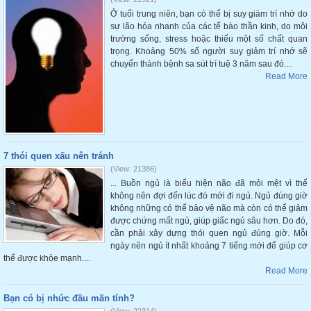
Ở tuổi trung niên, bạn có thể bị suy giảm trí nhớ do
sự lão hóa nhanh của các tế bào thần kinh, do môi
trường sống, stress hoặc thiếu một số chất quan
trọng. Khoảng 50% số người suy giảm trí nhớ sẽ
chuyển thành bệnh sa sút trí tuệ 3 năm sau đó....
Read More
7 thói quen xấu nên tránh
(View: 21386)
... Buồn ngủ là biểu hiện não đã mỏi mệt vì thế
không nên đợi đến lúc đó mới đi ngủ. Ngủ đúng giờ
không những có thể bảo vệ não mà còn có thể giảm
được chứng mất ngủ, giúp giấc ngủ sâu hơn. Do đó,
cần phải xây dựng thói quen ngủ đúng giờ. Mỗi
ngày nên ngủ ít nhất khoảng 7 tiếng mới để giúp cơ
thể được khỏe mạnh....
Read More
Bạn có bị nhức đầu mãn tính?