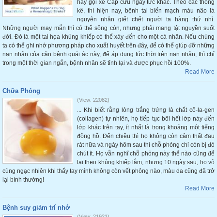
hãy gọi xe Cấp cứu ngay tức khắc. Theo các thống
kê, thì hiện nay, bệnh tai biến mạch máu não là
nguyên nhân giết chết người ta hàng thứ nhì.
Những người may mắn thì có thể sống còn, nhưng phải mang tật nguyền suốt
đời. Đó là một tai họa khủng khiếp có thể xảy đến cho một cá nhân. Nếu chúng
ta có thể ghi nhớ phương pháp cho xuất huyết trên đây, để có thể giúp đỡ những
nạn nhân của căn bệnh quái ác này, để áp dụng tức thời trên nạn nhân, thì chỉ
trong một thời gian ngắn, bệnh nhân sẽ tỉnh lại và được phục hồi 100%.
Read More
Chữa Phỏng
(View: 22082)
... Khi biết rằng lòng trắng trứng là chất cô-la-gen
(collagen) tự nhiên, họ tiếp tục bôi hết lớp này đến
lớp khác trên tay, ít nhất là trong khoảng một tiếng
đồng hồ. Đến chiều thì họ không còn cảm thất đau
rát nữa và ngày hôm sau thì chỗ phỏng chỉ còn bị đỏ
chút ít. Họ vẫn nghĩ chỗ phỏng này thể nào cũng để
lại thẹo khủng khiếp lắm, nhưng 10 ngày sau, họ vô
cùng ngạc nhiên khi thấy tay mình không còn vết phỏng nào, màu da cũng đã trở
lại bình thường!
Read More
Bệnh suy giảm trí nhớ
(View: 21921)