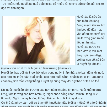
Tuy nhiên, nếu huyết áp quá thấp thì lại có nhiều rủi ro cho sức khỏe, đôi khi đe
dọa tới tính mệnh.
Huyết áp là sức ép
của máu lên lòng
động mạch khi trái tim
thu bóp để đấy máu
vào động mạch và khi
tim trương giãn ra để
tiếp nhận máu.
Huyết áp được đo
theo đơn vị mili mét
thủy ngân (mmHg),
với hai con số: số trên
là huyết áp tâm thu
(systolic) và số dưới là huyết áp tâm trương (diastolic).
Huyết áp thay đổi tùy theo thời gian trong ngày: thấp nhất vào ban đêm khi ngủ,
cao hơn khi thức dậy; buổi chiều cao hơn buổi sáng, nhất là khi đi lại, lao động
chân tay, tinh thần căng thẳng. Huyết áp cũng thay đổi tùy theo tư thế cơ thể.
Khi ngồi huyết áp tâm trương cao hơn nằm khoảng 5mmHg. Ngồi không dựa
lưng, tâm trương cao hơn 6mmHg. Ngồi chéo cẳng chân, tâm thu tăng từ 2-
8mmHg. Ngồi mà tay buông thõng, HA cao hơn là khi tay dơ cao.
Cơ thể rất nhạy cảm với sự thay đổi huyết áp, đặc biệt là một số tế bào ở thành