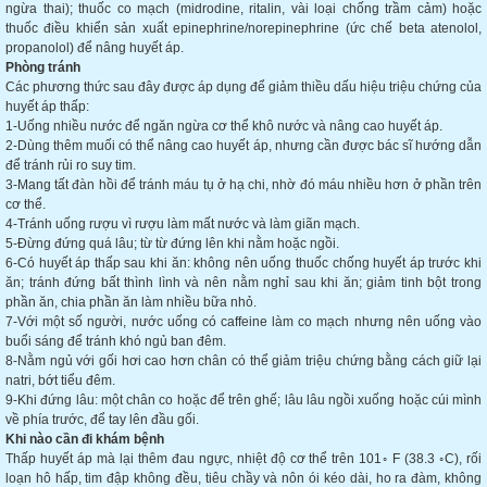
ngừa thai); thuốc co mạch (midrodine, ritalin, vài loại chống trầm cảm) hoặc
thuốc điều khiển sản xuất epinephrine/norepinephrine (ức chế beta atenolol,
propanolol) để nâng huyết áp.
Phòng tránh
Các phương thức sau đây được áp dụng để giảm thiều dấu hiệu triệu chứng của
huyết áp thấp:
1-Uống nhiều nước để ngăn ngừa cơ thể khô nước và nâng cao huyết áp.
2-Dùng thêm muối có thể nâng cao huyết áp, nhưng cần được bác sĩ hướng dẫn
để tránh rủi ro suy tim.
3-Mang tất đàn hồi để tránh máu tụ ở hạ chi, nhờ đó máu nhiều hơn ở phần trên
cơ thể.
4-Tránh uống rượu vì rượu làm mất nước và làm giãn mạch.
5-Đừng đứng quá lâu; từ từ đứng lên khi nằm hoặc ngồi.
6-Có huyết áp thấp sau khi ăn: không nên uống thuốc chống huyết áp trước khi
ăn; tránh đứng bất thình lình và nên nằm nghỉ sau khi ăn; giảm tinh bột trong
phần ăn, chia phần ăn làm nhiều bữa nhỏ.
7-Với một số người, nước uống có caffeine làm co mạch nhưng nên uống vào
buổi sáng để tránh khó ngủ ban đêm.
8-Nằm ngủ với gối hơi cao hơn chân có thể giảm triệu chứng bằng cách giữ lại
natri, bớt tiểu đêm.
9-Khi đứng lâu: một chân co hoặc để trên ghế; lâu lâu ngồi xuống hoặc cúi mình
về phía trước, để tay lên đầu gối.
Khi nào cần đi khám bệnh
Thấp huyết áp mà lại thêm đau ngực, nhiệt độ cơ thể trên 101◦ F (38.3 ◦C), rối
loạn hô hấp, tim đập không đều, tiêu chầy và nôn ói kéo dài, ho ra đàm, không