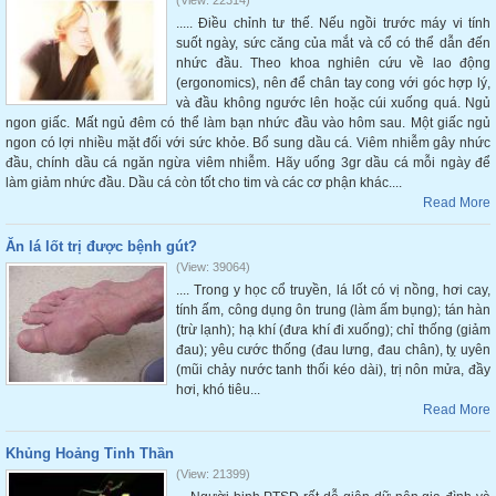
(View: 22314)
..... Điều chỉnh tư thế. Nếu ngồi trước máy vi tính
suốt ngày, sức căng của mắt và cổ có thể dẫn đến
nhức đầu. Theo khoa nghiên cứu về lao động
(ergonomics), nên để chân tay cong với góc hợp lý,
và đầu không ngước lên hoặc cúi xuống quá. Ngủ
ngon giấc. Mất ngủ đêm có thể làm bạn nhức đầu vào hôm sau. Một giấc ngủ
ngon có lợi nhiều mặt đối với sức khỏe. Bổ sung dầu cá. Viêm nhiễm gây nhức
đầu, chính dầu cá ngăn ngừa viêm nhiễm. Hãy uống 3gr dầu cá mỗi ngày để
làm giảm nhức đầu. Dầu cá còn tốt cho tim và các cơ phận khác....
Read More
Ăn lá lốt trị được bệnh gút?
(View: 39064)
.... Trong y học cổ truyền, lá lốt có vị nồng, hơi cay,
tính ấm, công dụng ôn trung (làm ấm bụng); tán hàn
(trừ lạnh); hạ khí (đưa khí đi xuống); chỉ thống (giảm
đau); yêu cước thống (đau lưng, đau chân), tỵ uyên
(mũi chảy nước tanh thối kéo dài), trị nôn mửa, đầy
hơi, khó tiêu...
Read More
Khủng Hoảng Tinh Thần
(View: 21399)