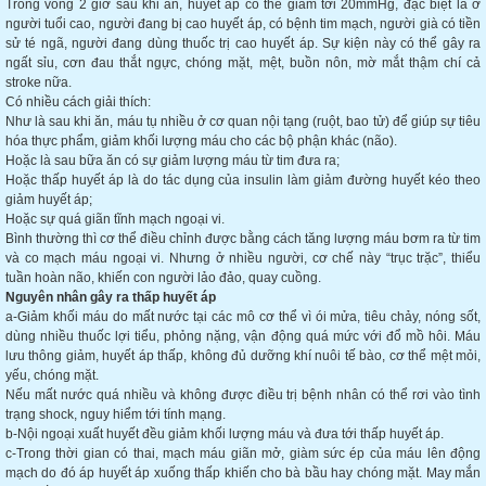
Trong vòng 2 giờ sau khi ăn, huyết áp có thể giảm tới 20mmHg, đặc biệt là ở
người tuổi cao, người đang bị cao huyết áp, có bệnh tim mạch, người già có tiền
sử té ngã, người đang dùng thuốc trị cao huyết áp. Sự kiện này có thể gây ra
ngất sỉu, cơn đau thắt ngực, chóng mặt, mệt, buồn nôn, mờ mắt thậm chí cả
stroke nữa.
Có nhiều cách giải thích:
Như là sau khi ăn, máu tụ nhiều ở cơ quan nội tạng (ruột, bao tử) để giúp sự tiêu
hóa thực phẩm, giảm khối lượng máu cho các bộ phận khác (não).
Hoặc là sau bữa ăn có sự giảm lượng máu từ tim đưa ra;
Hoặc thấp huyết áp là do tác dụng của insulin làm giảm đường huyết kéo theo
giảm huyết áp;
Hoặc sự quá giãn tĩnh mạch ngoại vi.
Bình thường thì cơ thể điều chỉnh được bằng cách tăng lượng máu bơm ra từ tim
và co mạch máu ngoại vi. Nhưng ở nhiều người, cơ chế này “trục trặc”, thiểu
tuần hoàn não, khiến con người lảo đảo, quay cuồng.
Nguyên nhân gây ra thấp huyết áp
a-Giảm khối máu do mất nước tại các mô cơ thể vì ói mửa, tiêu chảy, nóng sốt,
dùng nhiều thuốc lợi tiểu, phỏng nặng, vận động quá mức với đổ mồ hôi. Máu
lưu thông giảm, huyết áp thấp, không đủ dưỡng khí nuôi tế bào, cơ thể mệt mỏi,
yếu, chóng mặt.
Nếu mất nước quá nhiều và không được điều trị bệnh nhân có thể rơi vào tình
trạng shock, nguy hiểm tới tính mạng.
b-Nội ngoại xuất huyết đều giảm khối lượng máu và đưa tới thấp huyết áp.
c-Trong thời gian có thai, mạch máu giãn mở, giàm sức ép của máu lên động
mạch do đó áp huyết áp xuống thấp khiến cho bà bầu hay chóng mặt. May mắn