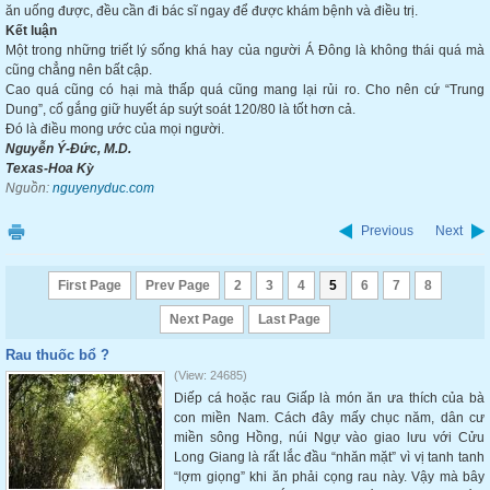
ăn uống được, đều cần đi bác sĩ ngay để được khám bệnh và điều trị.
Kết luận
Một trong những triết lý sống khá hay của người Á Đông là không thái quá mà
cũng chẳng nên bất cập.
Cao quá cũng có hại mà thấp quá cũng mang lại rủi ro. Cho nên cứ “Trung
Dung”, cố gắng giữ huyết áp suýt soát 120/80 là tốt hơn cả.
Đó là điều mong ước của mọi người.
Nguyễn Ý-Đức, M.D.
Texas-Hoa Kỳ
Nguồn:
nguyenyduc.com
Previous
Next
First Page
Prev Page
2
3
4
5
6
7
8
Next Page
Last Page
Rau thuốc bổ ?
(View: 24685)
Diếp cá hoặc rau Giấp là món ăn ưa thích của bà
con miền Nam. Cách đây mấy chục năm, dân cư
miền sông Hồng, núi Ngự vào giao lưu với Cửu
Long Giang là rất lắc đầu “nhăn mặt” vì vị tanh tanh
“lợm giọng” khi ăn phải cọng rau này. Vậy mà bây