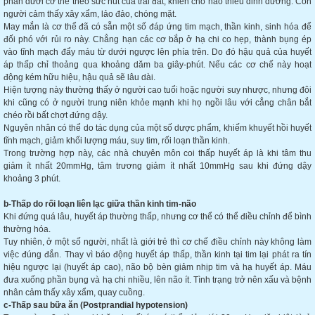
phần dưới cơ thể theo sức hút của trái đất, khiến cho não thiếu dinh dưỡng. Con
người cảm thấy xây xẩm, lảo đảo, chóng mặt.
May mắn là cơ thể đã có sẵn một số đáp ứng tim mạch, thần kinh, sinh hóa để
đối phó với rủi ro này. Chẳng hạn các cơ bắp ở hạ chi co hẹp, thành bụng ép
vào tĩnh mạch đẩy máu từ dưới ngược lên phía trên. Do đó hậu quả của huyết
áp thấp chỉ thoảng qua khoảng dăm ba giây-phút. Nếu các cơ chế này hoạt
động kém hữu hiệu, hậu quả sẽ lâu dài.
Hiện tượng này thường thấy ở người cao tuổi hoặc người suy nhược, nhưng đôi
khi cũng có ở người trung niên khỏe mạnh khi họ ngồi lâu với cẳng chân bắt
chéo rồi bất chợt đứng dậy.
Nguyên nhân có thể do tác dụng của một số dược phẩm, khiếm khuyết hồi huyết
tĩnh mạch, giảm khối lượng máu, suy tim, rối loạn thần kinh.
Trong trường hợp này, các nhà chuyên môn coi thấp huyết áp là khi tâm thu
giảm ít nhất 20mmHg, tâm trương giảm ít nhất 10mmHg sau khi đứng dậy
khoảng 3 phút.
b-Thấp do rối loạn liên lạc giữa thần kinh tim-não
Khi đứng quá lâu, huyết áp thường thấp, nhưng cơ thể có thể điều chỉnh để bình
thường hóa.
Tuy nhiên, ở một số người, nhất là giới trẻ thì cơ chế điều chỉnh này không làm
việc đúng đắn. Thay vì báo động huyết áp thấp, thần kinh tại tim lại phát ra tín
hiệu ngược lại (huyết áp cao), não bộ bèn giảm nhịp tim và hạ huyết áp. Máu
đưa xuống phần bụng và hạ chi nhiều, lên não ít. Tình trạng trở nên xấu và bệnh
nhân cảm thấy xây xẩm, quay cuồng.
c-Thấp sau bữa ăn (Postprandial hypotension)