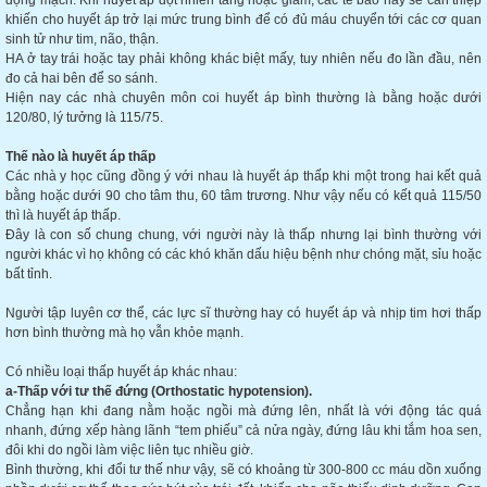
động mạch. Khi huyết áp đột nhiên tăng hoặc giảm, các tế bào này sẽ can thiệp
khiến cho huyết áp trở lại mức trung bình để có đủ máu chuyển tới các cơ quan
sinh tử như tim, não, thận.
HA ở tay trái hoặc tay phải không khác biệt mấy, tuy nhiên nếu đo lần đầu, nên
đo cả hai bên để so sánh.
Hiện nay các nhà chuyên môn coi huyết áp bình thường là bằng hoặc dưới
120/80, lý tưởng là 115/75.
Thế nào là huyết áp thấp
Các nhà y học cũng đồng ý với nhau là huyết áp thấp khi một trong hai kết quả
bằng hoặc dưới 90 cho tâm thu, 60 tâm trương. Như vậy nếu có kết quả 115/50
thì là huyết áp thấp.
Đây là con số chung chung, với người này là thấp nhưng lại bình thường với
người khác vì họ không có các khó khăn dấu hiệu bệnh như chóng mặt, sỉu hoặc
bất tỉnh.
Người tập luyên cơ thể, các lực sĩ thường hay có huyết áp và nhịp tim hơi thấp
hơn bình thường mà họ vẫn khỏe mạnh.
Có nhiều loại thấp huyết áp khác nhau:
a-Thấp với tư thế đứng (Orthostatic hypotension).
Chẳng hạn khi đang nằm hoặc ngồi mà đứng lên, nhất là với động tác quá
nhanh, đứng xếp hàng lãnh “tem phiếu” cả nửa ngày, đứng lâu khi tắm hoa sen,
đôi khi do ngồi làm việc liên tục nhiều giờ.
Bình thường, khi đổi tư thế như vậy, sẽ có khoảng từ 300-800 cc máu dồn xuống