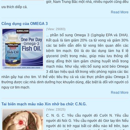
giờ, Nam Trung Bắc một nhà, nhiều người cũng đều
ưa thích diếp cá.
Read More
Công dụng của OMEGA 3
(View: 29083)
... phần bổ sung Omega 3 (1g/ngày EPA và DHA).
Kết quả là làm giảm 20% ca tử vong và giảm 30%
các tai biến dẫn đến tử vong liên quan đến các
bệnh tim mạch. Đó là do tác dụng làm hạ tỉ lệ
glycerid (mỡ) trong máu, giúp máu lưu thông dễ
dàng đồng thời làm giảm chứng huyết khối trong
mạch máu. Như vậy, việc bổ sung acid béo Omega
3 đã tạo hiệu quả tốt trong việc phòng ngừa các tác
nhân gây hại cho tim. Vì thế việc tiêu thụ cá và các thực phẩm giàu Omega 3
thường được các nhà dinh dưỡng học khuyên dùng, đặc biệt là đối với người có
nguy cơ tim mạch.
Read More
Tai biến mạch máu não Xin nhớ ba chữ: C.N.G.
(View: 23025)
C. N. G. C. Yêu cầu người đó Cười N. Yêu cầu
người đó Nói G. Yêu cầu người đó Giơ tay lên Nếu
người đó bị trở ngại bất cứ điều nào kể trên, bạn