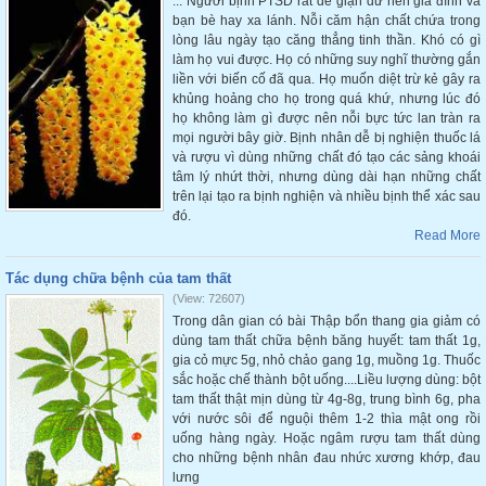
... Người bịnh PTSD rất dễ giận dữ nên gia đình và
bạn bè hay xa lánh. Nỗi căm hận chất chứa trong
lòng lâu ngày tạo căng thẳng tinh thần. Khó có gì
làm họ vui được. Họ có những suy nghĩ thường gắn
liền với biến cố đã qua. Họ muốn diệt trừ kẻ gây ra
khủng hoảng cho họ trong quá khứ, nhưng lúc đó
họ không làm gì được nên nỗi bực tức lan tràn ra
mọi người bây giờ. Bịnh nhân dễ bị nghiện thuốc lá
và rượu vì dùng những chất đó tạo các sảng khoái
tâm lý nhứt thời, nhưng dùng dài hạn những chất
trên lại tạo ra bịnh nghiện và nhiều bịnh thể xác sau
đó.
Read More
Tác dụng chữa bệnh của tam thất
(View: 72607)
Trong dân gian có bài Thập bổn thang gia giảm có
dùng tam thất chữa bệnh băng huyết: tam thất 1g,
gia cỏ mực 5g, nhỏ chảo gang 1g, muồng 1g. Thuốc
sắc hoặc chế thành bột uống....Liều lượng dùng: bột
tam thất thật mịn dùng từ 4g-8g, trung bình 6g, pha
với nước sôi để nguội thêm 1-2 thìa mật ong rồi
uống hàng ngày. Hoặc ngâm rượu tam thất dùng
cho những bệnh nhân đau nhức xương khớp, đau
lưng